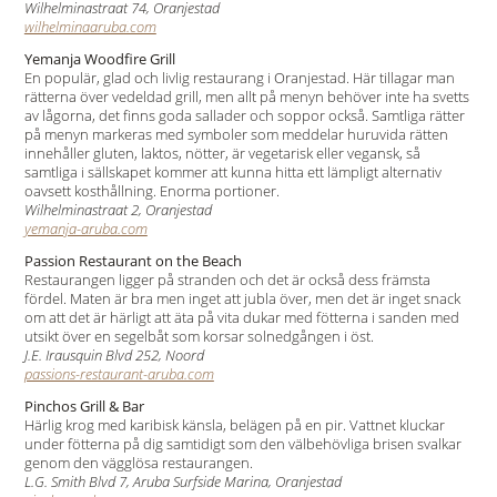
Wilhelminastraat 74, Oranjestad
wilhelminaaruba.com
Yemanja Woodfire Grill
En populär, glad och livlig restaurang i Oranjestad. Här tillagar man
rätterna över vedeldad grill, men allt på menyn behöver inte ha svetts
av lågorna, det finns goda sallader och soppor också. Samtliga rätter
på menyn markeras med symboler som meddelar huruvida rätten
innehåller gluten, laktos, nötter, är vegetarisk eller vegansk, så
samtliga i sällskapet kommer att kunna hitta ett lämpligt alternativ
oavsett kosthållning. Enorma portioner.
Wilhelminastraat 2, Oranjestad
yemanja-aruba.com
Passion Restaurant on the Beach
Restaurangen ligger på stranden och det är också dess främsta
fördel. Maten är bra men inget att jubla över, men det är inget snack
om att det är härligt att äta på vita dukar med fötterna i sanden med
utsikt över en segelbåt som korsar solnedgången i öst.
J.E. Irausquin Blvd 252, Noord
passions-restaurant-aruba.com
Pinchos Grill & Bar
Härlig krog med karibisk känsla, belägen på en pir. Vattnet kluckar
under fötterna på dig samtidigt som den välbehövliga brisen svalkar
genom den vägglösa restaurangen.
L.G. Smith Blvd 7, Aruba Surfside Marina, Oranjestad