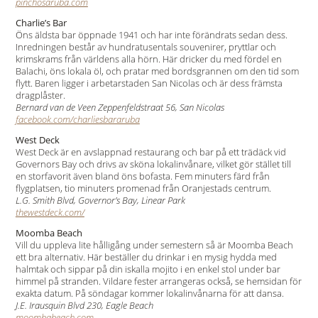
pinchosaruba.com
Charlie’s Bar
Öns äldsta bar öppnade 1941 och har inte förändrats sedan dess.
Inredningen består av hundratusentals souvenirer, pryttlar och
krimskrams från världens alla hörn. Här dricker du med fördel en
Balachi, öns lokala öl, och pratar med bordsgrannen om den tid som
flytt. Baren ligger i arbetarstaden San Nicolas och är dess främsta
dragplåster.
Bernard van de Veen Zeppenfeldstraat 56, San Nicolas
facebook.com/charliesbararuba
West Deck
West Deck är en avslappnad restaurang och bar på ett trädäck vid
Governors Bay och drivs av sköna lokalinvånare, vilket gör stället till
en storfavorit även bland öns bofasta. Fem minuters färd från
flygplatsen, tio minuters promenad från Oranjestads centrum.
L.G. Smith Blvd, Governor’s Bay, Linear Park
thewestdeck.com/
Moomba Beach
Vill du uppleva lite hålligång under semestern så är Moomba Beach
ett bra alternativ. Här beställer du drinkar i en mysig hydda med
halmtak och sippar på din iskalla mojito i en enkel stol under bar
himmel på stranden. Vildare fester arrangeras också, se hemsidan för
exakta datum. På söndagar kommer lokalinvånarna för att dansa.
J.E. Irausquin Blvd 230, Eagle Beach
moombabeach.com