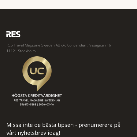
spännande och stämningsfullt kvarter. De gamla
RES Travel Magazine Sweden AB c/o Convendum, Vasagatan 16
11121 Stockholm
Missa inte de bästa tipsen - prenumerera på
vårt nyhetsbrev idag!