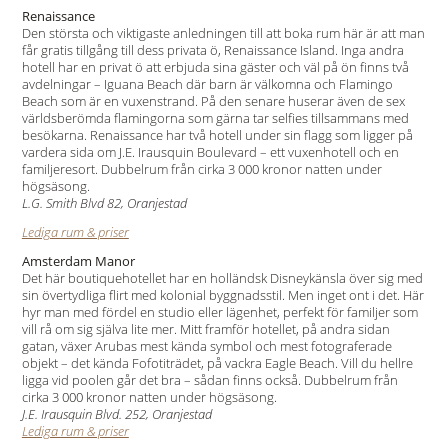
Renaissance
Den största och viktigaste anledningen till att boka rum här är att man
får gratis tillgång till dess privata ö, Renaissance Island. Inga andra
hotell har en privat ö att erbjuda sina gäster och väl på ön finns två
avdelningar – Iguana Beach där barn är välkomna och Flamingo
Beach som är en vuxenstrand. På den senare huserar även de sex
världsberömda flamingorna som gärna tar selfies tillsammans med
besökarna. Renaissance har två hotell under sin flagg som ligger på
vardera sida om J.E. Irausquin Boulevard – ett vuxenhotell och en
familjeresort. Dubbelrum från cirka 3 000 kronor natten under
högsäsong.
L.G. Smith Blvd 82, Oranjestad
Lediga rum & priser
Amsterdam Manor
Det här boutiquehotellet har en holländsk Disneykänsla över sig med
sin övertydliga flirt med kolonial byggnadsstil. Men inget ont i det. Här
hyr man med fördel en studio eller lägenhet, perfekt för familjer som
vill rå om sig själva lite mer. Mitt framför hotellet, på andra sidan
gatan, växer Arubas mest kända symbol och mest fotograferade
objekt – det kända Fofotiträdet, på vackra Eagle Beach. Vill du hellre
ligga vid poolen går det bra – sådan finns också. Dubbelrum från
cirka 3 000 kronor natten under högsäsong.
J.E. Irausquin Blvd. 252, Oranjestad
Lediga rum & priser