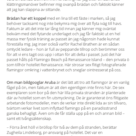
klättringsmanöver befinner mig ovanpå brädan och faktiskt känner
att jag kan slappna av sittande.
Brädan har ett koppel
med en lina till ett fäste i marken, så jag
behöver tacksamt nog inte bekymra mig över att flyta iväg till havs.
Faktum är att det inte tar lång tid innan jag känner mig oväntat
bekväm med det flytande underlaget och jag får faktiskt ut en hel
massa mer fysisk träning av passet än jag någonsin hade kunnat
föreställa mig. Jag inser också varför Rachel Brathen är en sådan
omtyckt ledare – hon är full av peppande tillrop och berömmer oss
för att vi ens tagit oss upp i ottan för att delta i passet. Just det här
passet hålls på Flamingo Beach på Renaissance Island – den privata ö
som tillhör hotellet Renaissance. Här strosar sex flitigt fotograferade
flamingor omkring i vattenbrynet och sneglar ointresserat på oss.
Om man bildgooglar Aruba
är det lätt att tro att flamingor är en vanlig
fågel på ön, men faktum är att den egentligen inte finns här. De sex
exemplaren som bor på den här lilla privata stranden är planterade
där av hotellet som en fin utsmyckning. De är garanterat öns flitigaste
arbetande fotomodeller, men de verkar inte direkt lida av sin tillvaro,
tvärtom verkar livet som inflyttad flamingo på en paradisstrand
ganska behagligt. Även om de får ställa upp på en och annan bild –
samt ett tvångsäktenskap.
– Förra året höll vi bröllop för två av dem på stranden, berättar
Zugheila Lindeborg, pr-ansvarig på hotellet. Det var en