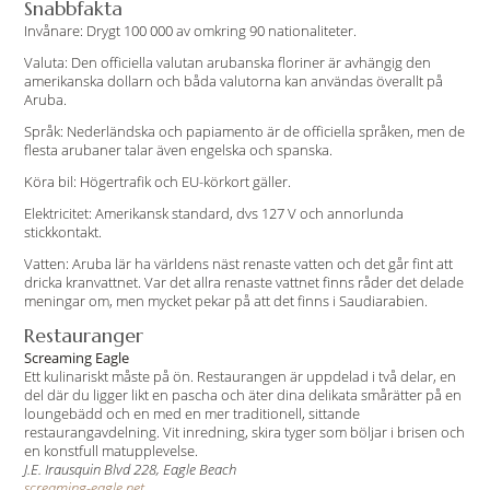
Snabbfakta
Invånare: Drygt 100 000 av omkring 90 nationaliteter.
Valuta: Den officiella valutan arubanska floriner är avhängig den
amerikanska dollarn och båda valutorna kan användas överallt på
Aruba.
Språk: Nederländska och papiamento är de officiella språken, men de
flesta arubaner talar även engelska och spanska.
Köra bil: Högertrafik och EU-körkort gäller.
Elektricitet: Amerikansk standard, dvs 127 V och annorlunda
stickkontakt.
Vatten: Aruba lär ha världens näst renaste vatten och det går fint att
dricka kranvattnet. Var det allra renaste vattnet finns råder det delade
meningar om, men mycket pekar på att det finns i Saudiarabien.
Restauranger
Screaming Eagle
Ett kulinariskt måste på ön. Restaurangen är uppdelad i två delar, en
del där du ligger likt en pascha och äter dina delikata smårätter på en
loungebädd och en med en mer traditionell, sittande
restaurangavdelning. Vit inredning, skira tyger som böljar i brisen och
en konstfull matupplevelse.
J.E. Irausquin Blvd 228, Eagle Beach
screaming-eagle.net