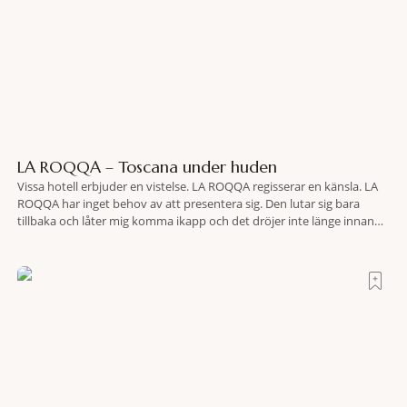
LA ROQQA – Toscana under huden
Vissa hotell erbjuder en vistelse. LA ROQQA regisserar en känsla. LA
ROQQA har inget behov av att presentera sig. Den lutar sig bara
tillbaka och låter mig komma ikapp och det dröjer inte länge innan
jag inser att hotellet har en alldeles egen koreografi. Ovanför Porto
Ercoles pastellfasader, där hamnen rör sig i långsamma bågformer