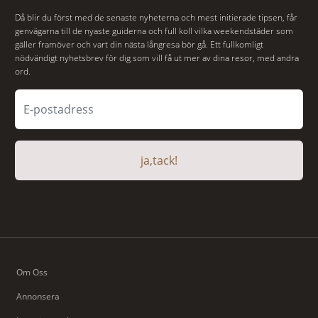
Då blir du först med de senaste nyheterna och mest initierade tipsen, får
genvägarna till de nyaste guiderna och full koll vilka weekendstäder som
gäller framöver och vart din nästa långresa bör gå. Ett fullkomligt
nödvändigt nyhetsbrev för dig som vill få ut mer av dina resor, med andra
ord.
ja,tack!
Om Oss
Annonsera