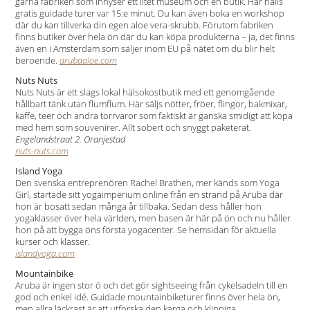
gärna fabriken som inhyser ett litet museum och en butik. Här hålls
gratis guidade turer var 15:e minut. Du kan även boka en workshop
där du kan tillverka din egen aloe vera-skrubb. Förutom fabriken
finns butiker över hela ön där du kan köpa produkterna – ja, det finns
även en i Amsterdam som säljer inom EU på nätet om du blir helt
beroende.
arubaaloe.com
Nuts Nuts
Nuts Nuts är ett slags lokal hälsokostbutik med ett genomgående
hållbart tänk utan flumflum. Här säljs nötter, fröer, flingor, bakmixar,
kaffe, teer och andra torrvaror som faktiskt är ganska smidigt att köpa
med hem som souvenirer. Allt sobert och snyggt paketerat.
Engelandstraat 2. Oranjestad
nuts-nuts.com
Island Yoga
Den svenska entreprenören Rachel Brathen, mer känds som Yoga
Girl, startade sitt yogaimperium online från en strand på Aruba där
hon är bosatt sedan många år tillbaka. Sedan dess håller hon
yogaklasser över hela världen, men basen är här på ön och nu håller
hon på att bygga öns första yogacenter. Se hemsidan för aktuella
kurser och klasser.
islandyoga.com
Mountainbike
Aruba är ingen stor ö och det gör sightseeing från cykelsadeln till en
god och enkel idé. Guidade mountainbiketurer finns över hela ön,
men allra läckrast är att utforska den karga och klippiga