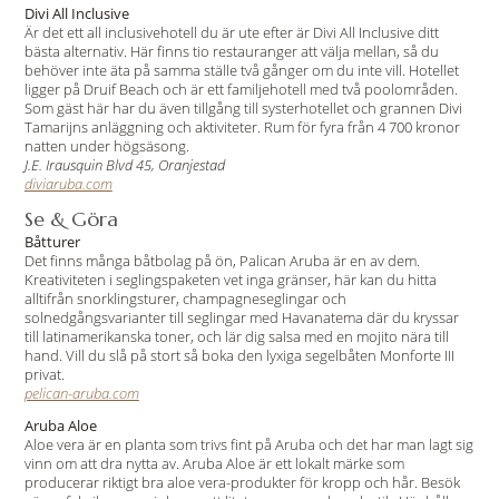
Divi All Inclusive
Är det ett all inclusivehotell du är ute efter är Divi All Inclusive ditt
bästa alternativ. Här finns tio restauranger att välja mellan, så du
behöver inte äta på samma ställe två gånger om du inte vill. Hotellet
ligger på Druif Beach och är ett familjehotell med två poolområden.
Som gäst här har du även tillgång till systerhotellet och grannen Divi
Tamarijns anläggning och aktiviteter. Rum för fyra från 4 700 kronor
natten under högsäsong.
J.E. Irausquin Blvd 45, Oranjestad
diviaruba.com
Se & Göra
Båtturer
Det finns många båtbolag på ön, Palican Aruba är en av dem.
Kreativiteten i seglingspaketen vet inga gränser, här kan du hitta
alltifrån snorklingsturer, champagneseglingar och
solnedgångsvarianter till seglingar med Havanatema där du kryssar
till latinamerikanska toner, och lär dig salsa med en mojito nära till
hand. Vill du slå på stort så boka den lyxiga segelbåten Monforte III
privat.
pelican-aruba.com
Aruba Aloe
Aloe vera är en planta som trivs fint på Aruba och det har man lagt sig
vinn om att dra nytta av. Aruba Aloe är ett lokalt märke som
producerar riktigt bra aloe vera-produkter för kropp och hår. Besök