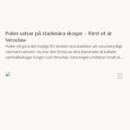
Polen satsar på stadsnära skogar – först ut är
Wrocław
Polen vill göra det möjligt för landets storstadsbor att vara betydligt
närmare naturen. Nu har den första av elva planerade så kallade
samhällsskogar invigts runt Wrocław. Satsningen omfattar totalt elva
större polska städer och ska resultera i vidsträckta, skyddade
skogsområden i direkt anslutning till urbana miljöer. Tanken är att
fler människor ska kunna promenera, motionera