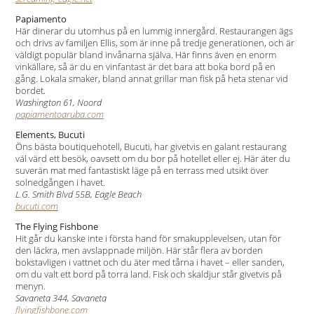
Papiamento
Här dinerar du utomhus på en lummig innergård. Restaurangen ägs
och drivs av familjen Ellis, som är inne på tredje generationen, och är
väldigt populär bland invånarna själva. Här finns även en enorm
vinkällare, så är du en vinfantast är det bara att boka bord på en
gång. Lokala smaker, bland annat grillar man fisk på heta stenar vid
bordet.
Washington 61, Noord
papiamentoaruba.com
Elements, Bucuti
Öns bästa boutiquehotell, Bucuti, har givetvis en galant restaurang
väl värd ett besök, oavsett om du bor på hotellet eller ej. Här äter du
suverän mat med fantastiskt läge på en terrass med utsikt över
solnedgången i havet.
L.G. Smith Blvd 55B, Eagle Beach
bucuti.com
The Flying Fishbone
Hit går du kanske inte i första hand för smakupplevelsen, utan för
den läckra, men avslappnade miljön. Här står flera av borden
bokstavligen i vattnet och du äter med tårna i havet – eller sanden,
om du valt ett bord på torra land. Fisk och skaldjur står givetvis på
menyn.
Savaneta 344, Savaneta
flyingfishbone.com