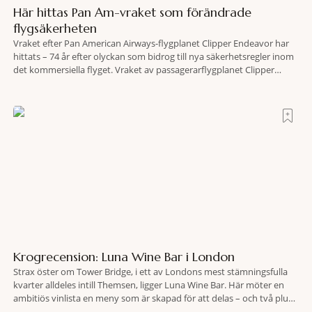
Här hittas Pan Am-vraket som förändrade
flygsäkerheten
Vraket efter Pan American Airways-flygplanet Clipper Endeavor har
hittats – 74 år efter olyckan som bidrog till nya säkerhetsregler inom
det kommersiella flyget. Vraket av passagerarflygplanet Clipper
Endeavor har återfunnits 610 meter under Atlantens yta, drygt 74 år
efter olyckan utanför Puerto Rico. BBC skriver att flygplanet
lokaliserades den 2 juni i år med hjälp
Krogrecension: Luna Wine Bar i London
Strax öster om Tower Bridge, i ett av Londons mest stämningsfulla
kvarter alldeles intill Themsen, ligger Luna Wine Bar. Här möter en
ambitiös vinlista en meny som är skapad för att delas – och två plus
två är lika med en riktigt fullträff. Shad Thames är ett både historiskt