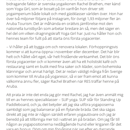
bidragande faktor är svenska yogaikonen Rachel Brathen, mer känd
som Yoga Girl, som är bosatt på ön varifrån hon driver sitt
yogaimperium både lokalt och med gästklasser världen över. Hon har
över två miljoner följare på Instagram, för övrigt 1,93 miljoner fler än
Aruba Tourism. Det är måhända en orättvis jämförelse mot den
nationella turistbyrån som arbetar bredare än så, men det säger en
hel del om vilken dragningskraft Yoga Girl har. Just nu håller hon och
hennes team för fullt på att starta öns första yogacenter.
– Vi håller på att bygga om och renovera lokalen. Förhoppningsvis
kommer vi att kunna öppna i november eller december. Det här blir
helt och hållet vårt eget, vår helt fristående verksamhet. Det blir öns
första yogacenter och vi kommer även att ha ett holistiskt kafé och
restaurang samt en butik med fina saker och kläder, som bohemiska
klänningar och annat härligt. Det är redan väldigt många från Sverige
som kommer till Aruba på yogaresor, så vi ser fram emot att kunna
välkomna ännu fler, säger Rachel Brathen när RES träffar henne på
Aruba.
Att prata är inte det enda jag gör med Rachel, jag har även anmält mig
till en av hennes specialklasser – SUP yoga. SUP står för Standing Up
Paddleboard, och ja, det betyder att jag ska utföra yogaposerna
samtidigt som jag balanserar på en flytande bräda. Det ska sägas
direkt att jag inte är någon särskilt erfaren yogautövare och jag är
beredd på att tillbringa mer tid i vattnet än på brädan. Om jag får till
någon av yogapositionerna nedåtgående hund eller krigaren får det
vara en bonus. Döm om min förvåning när jag efter en darrande