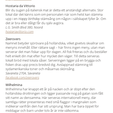
Hostaria da Vittorio
Blir du sugen på italiensk mat är detta ett anständigt alternativ. Stor
lokal där det känns som om personalen när som helst kan stämma
upp i en
Happy birthday
-stämsång om någon i sällskapet fyller år. Om
det är bra eller dåligt får du själv avgöra.
L.G. Smith Blvd 380, Noord
hostariavittorio.com
Zeerovers
Namnet betyder sjörövare på holländska, vilket givetvis skvallrar om
menyns innehåll. Eller rättare sagt – här finns ingen meny, utan man
serverar det man fiskar upp för dagen. All fisk friteras och du beställer
helt enkelt din mat efter hur mycket den väger. Till detta serveras
lokalt bröd med lokala såser. Serveringen ligger på en brygga och
fisken dras upp precis bredvid dig. Avslappnad stämning till
sydamerikanska toner och måsarnas skönsång.
Savaneta 270A, Savaneta
facebook.com/zeerovers
Wilhelmina
Wilhelmina har knappt ett år på nacken och är döpt efter den
holländska drottningen och ligger passande nog på gatan som fått
sitt namn av densamma. Här serveras internationell meny, där
samtliga rätter presenteras med små flaggor i marginalen som
indikerar varifrån den har sitt ursprung. Man har bara öppet för
middagar och barn under tolv år är inte välkomna.