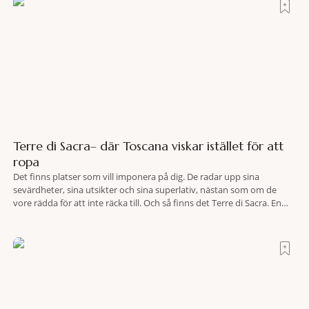
Terre di Sacra– där Toscana viskar istället för att
ropa
Det finns platser som vill imponera på dig. De radar upp sina
sevärdheter, sina utsikter och sina superlativ, nästan som om de
vore rädda för att inte räcka till. Och så finns det Terre di Sacra. En
oas som lyckats gömma sig i ett land som de flesta tror redan är
upptäckt. Jag befinner mig