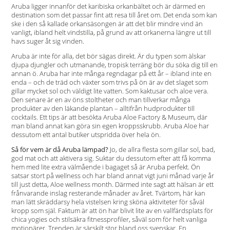
Aruba ligger innanför det karibiska orkanbältet och är därmed en
destination som det passar fint att resa till året om. Det enda som kan
ske i den så kallade orkansäsongen är att det blir mindre vind än
vanligt, ibland helt vindstilla, på grund av att orkanerna längre ut till
havs suger åt sig vinden.
Aruba är inte för alla, det bör sägas direkt. Är du typen som älskar
djupa djungler och utmanande, tropisk terräng bör du söka dig till en
annan ö. Aruba har inte många regndagar på ett år – ibland inte en
enda – och de träd och växter som trivs på ön är av det slaget som
gillar mycket sol och väldigt lite vatten. Som kaktusar och aloe vera.
Den senare är en av öns stoltheter och man tillverkar många
produkter av den läkande plantan – alltifrån hudprodukter till
cocktails. Ett tips är att besökta Aruba Aloe Factory & Museum, där
man bland annat kan göra sin egen kroppsskrubb. Aruba Aloe har
dessutom ett antal butiker utspridda över hela ön.
Så för vem är då Aruba lämpad?
Jo, de allra flesta som gillar sol, bad,
god mat och att aktivera sig. Suktar du dessutom efter att få komma
hem med lite extra välmående i bagaget så är Aruba perfekt. Ön
satsar stort på wellness och har bland annat vigt juni månad varje år
till just detta, Aloe wellness month. Därmed inte sagt att hälsan är ett
frånvarande inslag resterande månader av året. Tvärtom, här kan
man lätt skräddarsy hela vistelsen kring sköna aktiviteter för såväl
kropp som själ. Faktum är att ön har blivit lite av en vallfärdsplats för
chica yogies och stilsäkra fitnessprofiler, såväl som för helt vanliga
motionärer. Trenden är särskilt stor bland oss svenskar. En