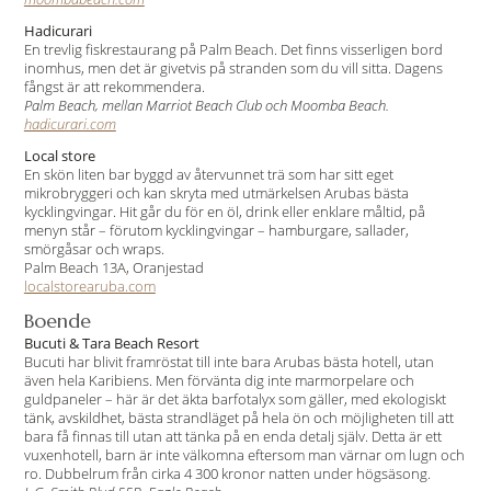
Hadicurari
En trevlig fiskrestaurang på Palm Beach. Det finns visserligen bord
inomhus, men det är givetvis på stranden som du vill sitta. Dagens
fångst är att rekommendera.
Palm Beach, mellan Marriot Beach Club och Moomba Beach.
hadicurari.com
Local store
En skön liten bar byggd av återvunnet trä som har sitt eget
mikrobryggeri och kan skryta med utmärkelsen Arubas bästa
kycklingvingar. Hit går du för en öl, drink eller enklare måltid, på
menyn står – förutom kycklingvingar – hamburgare, sallader,
smörgåsar och wraps.
Palm Beach 13A, Oranjestad
localstorearuba.com
Boende
Bucuti & Tara Beach Resort
Bucuti har blivit framröstat till inte bara Arubas bästa hotell, utan
även hela Karibiens. Men förvänta dig inte marmorpelare och
guldpaneler – här är det äkta barfotalyx som gäller, med ekologiskt
tänk, avskildhet, bästa strandläget på hela ön och möjligheten till att
bara få finnas till utan att tänka på en enda detalj själv. Detta är ett
vuxenhotell, barn är inte välkomna eftersom man värnar om lugn och
ro. Dubbelrum från cirka 4 300 kronor natten under högsäsong.