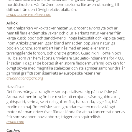
nordöstkusten. Här får även benmusklerna lite av en utmaning, till
skillnad från den i övrigt relativt platta ön.
aruba-active-vacations.com
Arikok
Nationalparken Arikok täcker nästan 20 procent av öns yta och är
hem till flera endemiska växter och djur. Parkens natur varierar från
karga kustklippor och sanddyner till höga kaktusfält och klippiga berg.
Inom Arikoks gränser ligger bland annat den populära naturliga
poolen Conchi, som enbart kan nås med en jeep eller annat
terränggående fordon, och öns tre grottor, Guadirikiri, Fontein och
Huliba som var hem åt öns urinvånare Caquetio-indianerna för 4 000
år sedan. I dag är de bostad åt en större fladdermusfamilj och kan för
övrigt skryta med magnifika stalaktiter och stalagmiter samt hundra år
gammal graffitti som åsamkats av europeiska resenärer.
arubanationalpark.org
Havsfiske
Det finns många arrangörer som specialiserat sig på havsfiske på
Aruba. Vattnen kring ön har mycket att erbjuda, såsom guldmakrill,
guldsparid, seriola, svart och gul tonfisk, barracuda, segelfisk, blå
marlin och haj. Bottenfiske sker i grundare vatten med avstängd
motor där man driver över fläckar kända för att ha koncentrationer av
fisk som snapper, havsabborre, trigger och squirrelfish.
aruba.com
Cas Ayo