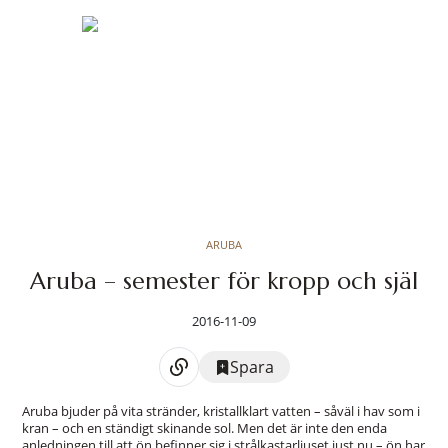
ARUBA
Aruba – semester för kropp och själ
2016-11-09
Spara
Aruba bjuder på vita stränder, kristallklart vatten – såväl i hav som i
kran – och en ständigt skinande sol. Men det är inte den enda
anledningen till att ön befinner sig i strålkastarljuset just nu – ön har