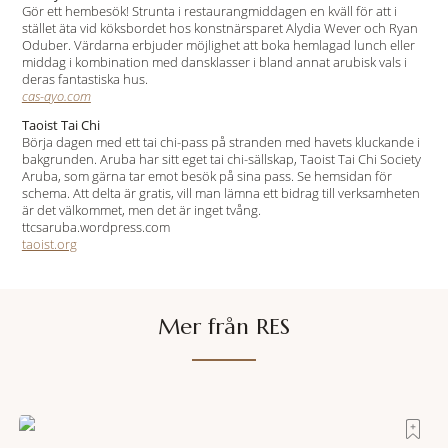
Gör ett hembesök! Strunta i restaurangmiddagen en kväll för att i
stället äta vid köksbordet hos konstnärsparet Alydia Wever och Ryan
Oduber. Värdarna erbjuder möjlighet att boka hemlagad lunch eller
middag i kombination med dansklasser i bland annat arubisk vals i
deras fantastiska hus.
cas-ayo.com
Taoist Tai Chi
Börja dagen med ett tai chi-pass på stranden med havets kluckande i
bakgrunden. Aruba har sitt eget tai chi-sällskap, Taoist Tai Chi Society
Aruba, som gärna tar emot besök på sina pass. Se hemsidan för
schema. Att delta är gratis, vill man lämna ett bidrag till verksamheten
är det välkommet, men det är inget tvång.
ttcsaruba.wordpress.com
taoist.org
Mer från RES