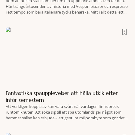
Rom är inte en stad som ber om din uppmärksamhet. Den tar den.
Här trängs årtusenden av historia med Vespor, piazzor och espresso
i ett tempo som bara italienare tycks behärska. Mitt i allt detta, ett
stenkast från Spanska trappan, gömmer sig Portrait Roma – ett
hotell som lyckas med den smått osannolika bedriften att
Fantastiska spaupplevelser att hålla utkik efter
inför semestern
Att verkligen koppla av kan vara svårt när vardagen finns precis
runtom knuten. Att söka sig till ett spa utomlands ger något som
hemmet sällan kan erbjuda – ett genuint miljöombyte som gör det
lättare att nå det där tillståndet av lugn och harmoni. I en gedigen
spamiljö har du proffs som vet exakt vilka