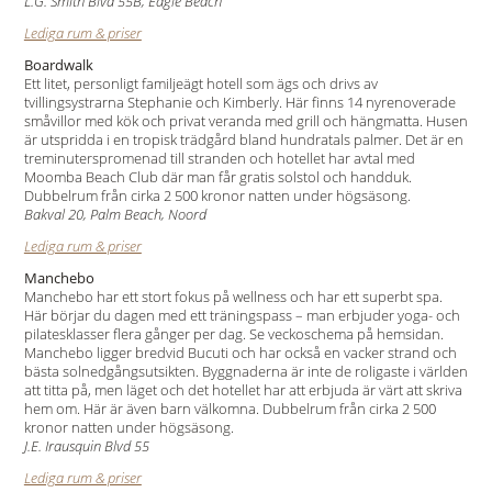
L.G. Smith Blvd 55B, Eagle Beach
Lediga rum & priser
Boardwalk
Ett litet, personligt familjeägt hotell som ägs och drivs av
tvillingsystrarna Stephanie och Kimberly. Här finns 14 nyrenoverade
småvillor med kök och privat veranda med grill och hängmatta. Husen
är utspridda i en tropisk trädgård bland hundratals palmer. Det är en
treminuterspromenad till stranden och hotellet har avtal med
Moomba Beach Club där man får gratis solstol och handduk.
Dubbelrum från cirka 2 500 kronor natten under högsäsong.
Bakval 20, Palm Beach, Noord
Lediga rum & priser
Manchebo
Manchebo har ett stort fokus på wellness och har ett superbt spa.
Här börjar du dagen med ett träningspass – man erbjuder yoga- och
pilatesklasser flera gånger per dag. Se veckoschema på hemsidan.
Manchebo ligger bredvid Bucuti och har också en vacker strand och
bästa solnedgångsutsikten. Byggnaderna är inte de roligaste i världen
att titta på, men läget och det hotellet har att erbjuda är värt att skriva
hem om. Här är även barn välkomna. Dubbelrum från cirka 2 500
kronor natten under högsäsong.
J.E. Irausquin Blvd 55
Lediga rum & priser