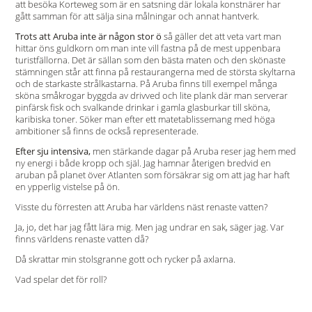
att besöka Korteweg som är en satsning där lokala konstnärer har
gått samman för att sälja sina målningar och annat hantverk.
Trots att Aruba inte är någon stor ö
så gäller det att veta vart man
hittar öns guldkorn om man inte vill fastna på de mest uppenbara
turistfällorna. Det är sällan som den bästa maten och den skönaste
stämningen står att finna på restaurangerna med de största skyltarna
och de starkaste strålkastarna. På Aruba finns till exempel många
sköna småkrogar byggda av drivved och lite plank där man serverar
pinfärsk fisk och svalkande drinkar i gamla glasburkar till sköna,
karibiska toner. Söker man efter ett matetablissemang med höga
ambitioner så finns de också representerade.
Efter sju intensiva,
men stärkande dagar på Aruba reser jag hem med
ny energi i både kropp och själ. Jag hamnar återigen bredvid en
aruban på planet över Atlanten som försäkrar sig om att jag har haft
en ypperlig vistelse på ön.
Visste du förresten att Aruba har världens näst renaste vatten?
Ja, jo, det har jag fått lära mig. Men jag undrar en sak, säger jag. Var
finns världens renaste vatten då?
Då skrattar min stolsgranne gott och rycker på axlarna.
Vad spelar det för roll?