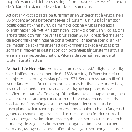
uppmärksammad del i en satsning på bröllopsresor. Vi vet väl inte om
de är kära direkt, men de verkar trivas tillsammans.
Att det är viktigt att satsa på turismen är en underdrift på Aruba, hela
85 procent av öns befolkning lever på turism. Just nu pågår en stor
politisk debatt kring huruvida man ska öppna Arubas nedlagda
oljeraffinaderi på nytt. Anläggningen ligger vid orten San Nicolas, öns
arbetarstad och har inte varit i bruk sedan 2010. Förespråkarna ser till
de ekonomiska vinningarna och arbetsmöjligheterna som oljan kan
ge, medan belackarna anser att det kommer att skada Arubas profil
som en klimatvänlig destination och potentiellt får turisterna att välja
en annan semesterdestination. Vilken sida som går segrande ut
tvisten återstår att se.
Aruba tillhör Nederländerna,
även om dess självständighet är väldigt
stor. Holländarna ockuperade ön 1636 och tog då över styret efter
spanjorerna som lagt beslag på den 1531. Sedan dess har ön tillhört
Nederländerna – förutom en kort sejour av brittiskt styre under tidigt
1800-tal. Det nederländska arvet är väldigt tydligt på ön, dels via
språket – ön har två officiella språk, holländska och papiamento, men
även i stor utsträckning i arkitekturen. I huvudstaden Oranjestads
stadskärna finns många exempel på byggnader som snuddar på
Disneylandlika karikatyrer på Amsterdams kanalhus i bjärta färger och
generös utsmyckning. Oranjestad är inte stor men för den som vill
sprätta pengar i välkonditionerade lyxbutiker som Gucci, Cartier och
Ermenegildo Zegna är alternativen många. Här finns även butiker
som Zara, Mango och annan plånboksvänligare shopping. Ett tips är