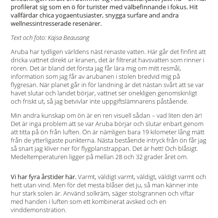
profilerat sig som en ö för turister med välbefinnande i fokus. Hit
vallfärdar chica yogaentusiaster, snygga surfare and andra
wellnessintresserade resenärer.
Text och foto: Kajsa Beausang
Aruba har tydligen världens näst renaste vatten. Här går det finfint att
dricka vattnet direkt ur kranen, det är filtrerat havsvatten som rinner i
rören. Det är bland det första jag får lära mig om mitt resmål,
information som jag får av arubanen i stolen bredvid mig på
flygresan. När planet går in för landning är det nästan svårt att se var
havet slutar och landet börjar, vattnet ser onekligen genomskinligt
och friskt ut, så jag betvivlar inte uppgiftslämnarens påstående.
Min andra kunskap om ön är en ren visuell sådan – vad liten den är!
Det är inga problem att se var Aruba börjar och slutar enbart genom
att titta på ön från luften. Ön är nämligen bara 19 kilometer lång mätt
från de ytterligaste punkterna. Nästa bestående intryck från ön får jag
så snart jag kliver ner för flygplanstrappan. Det är hett! Och blåsigt.
Medeltemperaturen ligger på mellan 28 och 32 grader året om.
Vi har fyra årstider här.
Varmt, väldigt varmt, väldigt, väldigt varmt och
hett utan vind. Men för det mesta blåser det ju, så man känner inte
hur stark solen är. Använd solkräm, säger stolsgrannen och viftar
med handen i luften som ett kombinerat avsked och en
vinddemonstration.