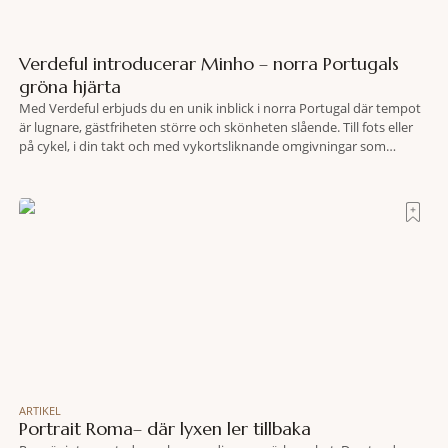
Verdeful introducerar Minho – norra Portugals
gröna hjärta
Med Verdeful erbjuds du en unik inblick i norra Portugal där tempot
är lugnare, gästfriheten större och skönheten slående. Till fots eller
på cykel, i din takt och med vykortsliknande omgivningar som
bakgrund, upplever du regionen på bästa sätt. Följ med på äventyr
bland vingårdar, marknader och sagolika landskap – detta är slow
travel när det
ARTIKEL
Portrait Roma– där lyxen ler tillbaka