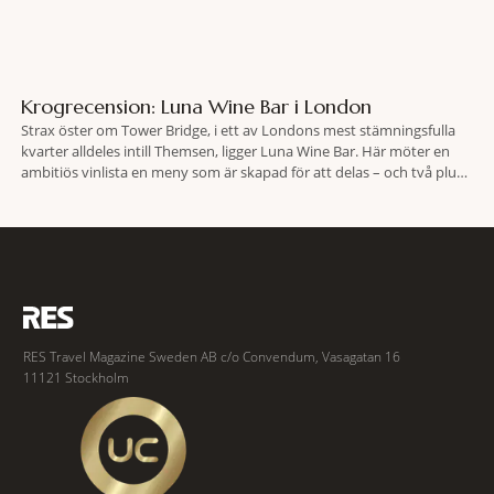
Krogrecension: Luna Wine Bar i London
Strax öster om Tower Bridge, i ett av Londons mest stämningsfulla
kvarter alldeles intill Themsen, ligger Luna Wine Bar. Här möter en
ambitiös vinlista en meny som är skapad för att delas – och två plus
två är lika med en riktigt fullträff. Shad Thames är ett både historiskt
spännande och stämningsfullt kvarter. De gamla
RES Travel Magazine Sweden AB c/o Convendum, Vasagatan 16
11121 Stockholm