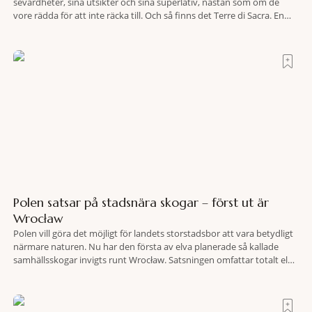
sevärdheter, sina utsikter och sina superlativ, nästan som om de
vore rädda för att inte räcka till. Och så finns det Terre di Sacra. En
oas som lyckats gömma sig i ett land som de flesta tror redan är
upptäckt. Jag befinner mig
Polen satsar på stadsnära skogar – först ut är
Wrocław
Polen vill göra det möjligt för landets storstadsbor att vara betydligt
närmare naturen. Nu har den första av elva planerade så kallade
samhällsskogar invigts runt Wrocław. Satsningen omfattar totalt elva
större polska städer och ska resultera i vidsträckta, skyddade
skogsområden i direkt anslutning till urbana miljöer. Tanken är att
fler människor ska kunna promenera, motionera