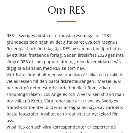
Om RES
RES – Sveriges första och främsta resemagasin. 1981
grundades tidningen av det gifta paret Eva och Magnus
Rosenqvist och än i dag ägs RES av samma familj och drivs
av ett litet, fristående förlag. Sedan årsskiftet 2020 ges inte
längre RES ut som papperstidning, men lever vidare i våra
digigitala kanaler, med RES.se som nav.
Vårt fokus är globalt men vår kunskap är lokal och exakt. Vi
vet adressen till den bästa fiskrestaurangen i Marseille, vi
har bott på det mest prisvärda hotellet i Rom, vi kan
shoppingstråken i Los Angeles och vi vet vilken strand man
bör välja på Kreta. Våra reportage är skrivna av Sveriges
främsta skribenter, bilderna är tagna av några av världens
bästa fotografer. Kvalitet och kreativitet är nyckelord för
oss.
Vi på RES och och våra korrespondenter är experter på