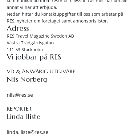
kommunikation inom resor och livsstil. Läs mer här om allt
annat vi har att erbjuda.
Nedan hittar du kontaktuppgifter till oss som arbetar på
RES, nyheter om företaget samt annonsprislistor.
Adress
RES Travel Magazine Sweden AB
Västra Trädgårdsgatan
111 53 Stockholm
Vi jobbar på RES
VD & ANSVARIG UTGIVARE
Nils Norberg
nils@res.se
REPORTER
Linda Iliste
linda.iliste@res.se