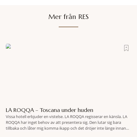
Mer från RES
LA ROQQA – Toscana under huden
Vissa hotell erbjuder en vistelse. LA ROQQA regisserar en känsla. LA
ROQQA har inget behov av att presentera sig. Den lutar sig bara
tillbaka och låter mig komma ikapp och det dröjer inte länge innan
jag inser att hotellet har en alldeles egen koreografi. Ovanför Porto