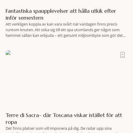
Fantastiska spaupplevelser att hålla utkik efter
inför semestern
Att verkligen koppla av kan vara svårt när vardagen finns precis
runtom knuten. Att söka sig till ett spa utomlands ger något som
hemmet sällan kan erbjuda – ett genuint miljöombyte som gör det
lättare att nå det där tillståndet av lugn och harmoni. I en gedigen
spamiljö har du proffs som vet exakt vilka
Terre di Sacra– där Toscana viskar istället för att
ropa
Det finns platser som vill imponera på dig. De radar upp sina