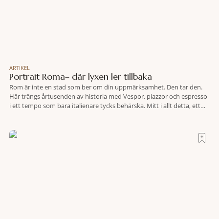
ARTIKEL
Portrait Roma– där lyxen ler tillbaka
Rom är inte en stad som ber om din uppmärksamhet. Den tar den.
Här trängs årtusenden av historia med Vespor, piazzor och espresso
i ett tempo som bara italienare tycks behärska. Mitt i allt detta, ett
stenkast från Spanska trappan, gömmer sig Portrait Roma – ett
hotell som lyckas med den smått osannolika bedriften att