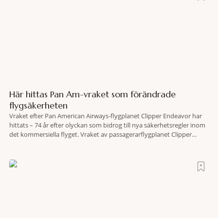
Här hittas Pan Am-vraket som förändrade
flygsäkerheten
Vraket efter Pan American Airways-flygplanet Clipper Endeavor har
hittats – 74 år efter olyckan som bidrog till nya säkerhetsregler inom
det kommersiella flyget. Vraket av passagerarflygplanet Clipper
Endeavor har återfunnits 610 meter under Atlantens yta, drygt 74 år
efter olyckan utanför Puerto Rico. BBC skriver att flygplanet
lokaliserades den 2 juni i år med hjälp