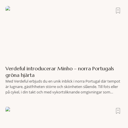
Ercoles pastellfasader, där hamnen rör sig i långsamma bågformer
Verdeful introducerar Minho – norra Portugals
gröna hjärta
Med Verdeful erbjuds du en unik inblick i norra Portugal där tempot
är lugnare, gästfriheten större och skönheten slående. Till fots eller
på cykel, i din takt och med vykortsliknande omgivningar som
bakgrund, upplever du regionen på bästa sätt. Följ med på äventyr
bland vingårdar, marknader och sagolika landskap – detta är slow
travel när det