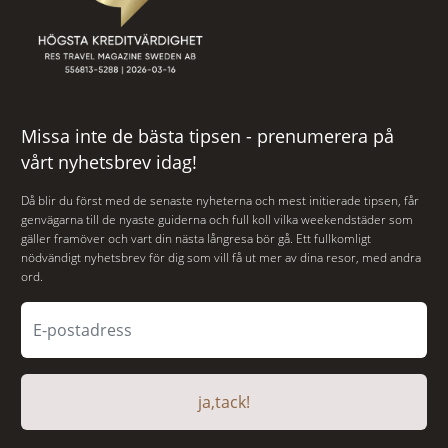
Missa inte de bästa tipsen - prenumerera på
vårt nyhetsbrev idag!
Då blir du först med de senaste nyheterna och mest initierade tipsen, får
genvägarna till de nyaste guiderna och full koll vilka weekendstäder som
gäller framöver och vart din nästa långresa bör gå. Ett fullkomligt
nödvändigt nyhetsbrev för dig som vill få ut mer av dina resor, med andra
ord.
ja,tack!