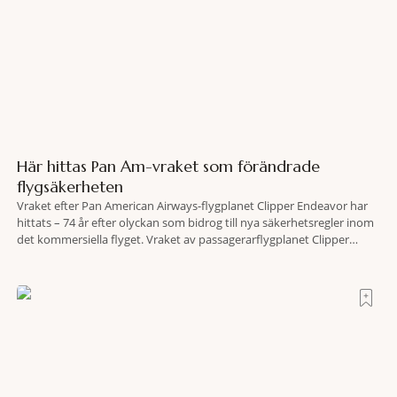
Här hittas Pan Am-vraket som förändrade
flygsäkerheten
Vraket efter Pan American Airways-flygplanet Clipper Endeavor har
hittats – 74 år efter olyckan som bidrog till nya säkerhetsregler inom
det kommersiella flyget. Vraket av passagerarflygplanet Clipper
Endeavor har återfunnits 610 meter under Atlantens yta, drygt 74 år
efter olyckan utanför Puerto Rico. BBC skriver att flygplanet
lokaliserades den 2 juni i år med hjälp