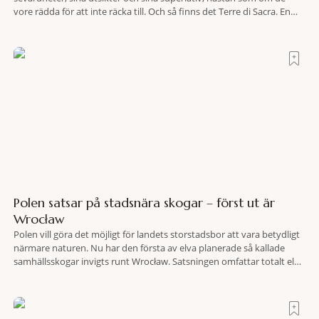
vore rädda för att inte räcka till. Och så finns det Terre di Sacra. En
oas som lyckats gömma sig i ett land som de flesta tror redan är
upptäckt. Jag befinner mig
Polen satsar på stadsnära skogar – först ut är
Wrocław
Polen vill göra det möjligt för landets storstadsbor att vara betydligt
närmare naturen. Nu har den första av elva planerade så kallade
samhällsskogar invigts runt Wrocław. Satsningen omfattar totalt elva
större polska städer och ska resultera i vidsträckta, skyddade
skogsområden i direkt anslutning till urbana miljöer. Tanken är att
fler människor ska kunna promenera, motionera