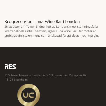
Krogrecension: Luna Wine Bar i London
Strax öster om Tower Bridge, i ett av Londons mest stämningsfulla
kvarter alldeles intill Themsen, ligger Luna Wine Bar. Här möter en
ambitiös vinlista en meny som är skapad för att delas – och två plus
två är lika med en riktigt fullträff. Shad Thames är ett både historiskt
spännande och stämningsfullt kvarter. De gamla
RES Travel Magazine Sweden AB c/o Convendum, Vasagatan 16
11121 Stockholm