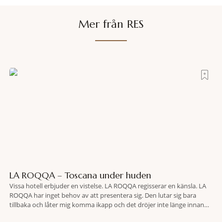
Mer från RES
LA ROQQA – Toscana under huden
Vissa hotell erbjuder en vistelse. LA ROQQA regisserar en känsla. LA
ROQQA har inget behov av att presentera sig. Den lutar sig bara
tillbaka och låter mig komma ikapp och det dröjer inte länge innan
jag inser att hotellet har en alldeles egen koreografi. Ovanför Porto