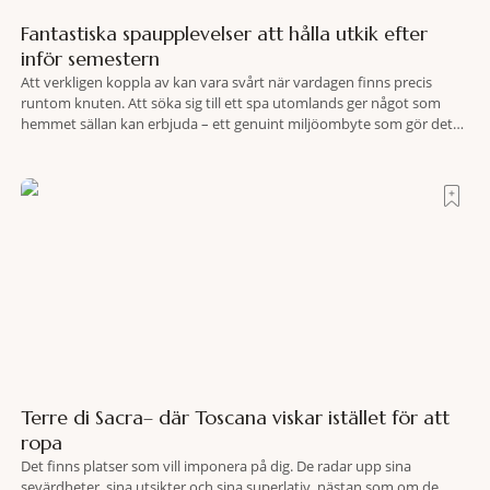
Fantastiska spaupplevelser att hålla utkik efter
inför semestern
Att verkligen koppla av kan vara svårt när vardagen finns precis
runtom knuten. Att söka sig till ett spa utomlands ger något som
hemmet sällan kan erbjuda – ett genuint miljöombyte som gör det
lättare att nå det där tillståndet av lugn och harmoni. I en gedigen
spamiljö har du proffs som vet exakt vilka
Terre di Sacra– där Toscana viskar istället för att
ropa
Det finns platser som vill imponera på dig. De radar upp sina
sevärdheter, sina utsikter och sina superlativ, nästan som om de