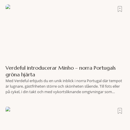
Ercoles pastellfasader, där hamnen rör sig i långsamma bågformer
Verdeful introducerar Minho – norra Portugals
gröna hjärta
Med Verdeful erbjuds du en unik inblick i norra Portugal där tempot
är lugnare, gästfriheten större och skönheten slående. Till fots eller
på cykel, i din takt och med vykortsliknande omgivningar som
bakgrund, upplever du regionen på bästa sätt. Följ med på äventyr
bland vingårdar, marknader och sagolika landskap – detta är slow
travel när det