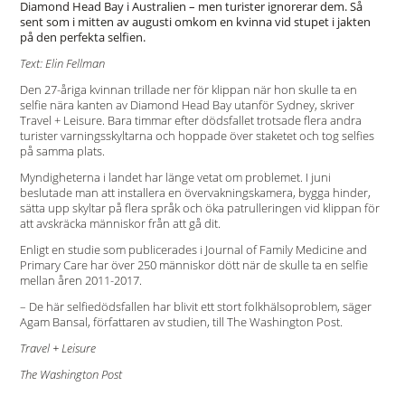
Diamond Head Bay i Australien – men turister ignorerar dem. Så
sent som i mitten av augusti omkom en kvinna vid stupet i jakten
på den perfekta selfien.
Text: Elin Fellman
Den 27-åriga kvinnan trillade ner för klippan när hon skulle ta en
selfie nära kanten av Diamond Head Bay utanför Sydney, skriver
Travel + Leisure. Bara timmar efter dödsfallet trotsade flera andra
turister varningsskyltarna och hoppade över staketet och tog selfies
på samma plats.
Myndigheterna i landet har länge vetat om problemet. I juni
beslutade man att installera en övervakningskamera, bygga hinder,
sätta upp skyltar på flera språk och öka patrulleringen vid klippan för
att avskräcka människor från att gå dit.
Enligt en studie som publicerades i Journal of Family Medicine and
Primary Care har över 250 människor dött när de skulle ta en selfie
mellan åren 2011-2017.
– De här selfiedödsfallen har blivit ett stort folkhälsoproblem, säger
Agam Bansal, författaren av studien, till The Washington Post.
Travel + Leisure
The Washington Post