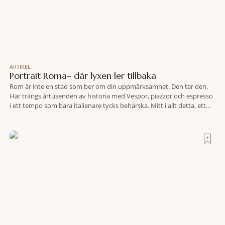
ARTIKEL
Portrait Roma– där lyxen ler tillbaka
Rom är inte en stad som ber om din uppmärksamhet. Den tar den.
Här trängs årtusenden av historia med Vespor, piazzor och espresso
i ett tempo som bara italienare tycks behärska. Mitt i allt detta, ett
stenkast från Spanska trappan, gömmer sig Portrait Roma – ett
hotell som lyckas med den smått osannolika bedriften att