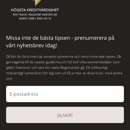
Missa inte de bästa tipsen - prenumerera på
vårt nyhetsbrev idag!
Då blir du först med de senaste nyheterna och mest initierade tipsen, får
genvägarna till de nyaste guiderna och full koll vilka weekendstäder som
gäller framöver och vart din nästa långresa bör gå. Ett fullkomligt
nödvändigt nyhetsbrev för dig som vill få ut mer av dina resor, med andra
ord.
ja,tack!