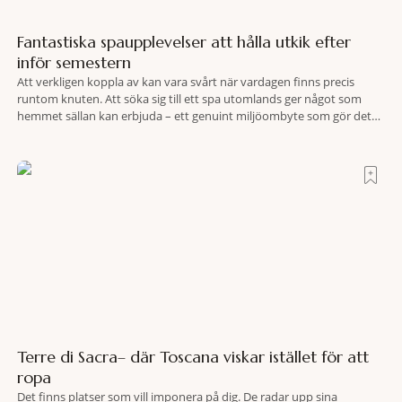
Fantastiska spaupplevelser att hålla utkik efter
inför semestern
Att verkligen koppla av kan vara svårt när vardagen finns precis
runtom knuten. Att söka sig till ett spa utomlands ger något som
hemmet sällan kan erbjuda – ett genuint miljöombyte som gör det
lättare att nå det där tillståndet av lugn och harmoni. I en gedigen
spamiljö har du proffs som vet exakt vilka
Terre di Sacra– där Toscana viskar istället för att
ropa
Det finns platser som vill imponera på dig. De radar upp sina