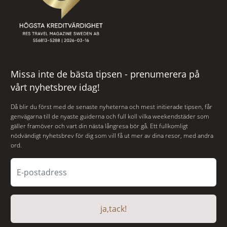
Missa inte de bästa tipsen - prenumerera på
vårt nyhetsbrev idag!
Då blir du först med de senaste nyheterna och mest initierade tipsen, får
genvägarna till de nyaste guiderna och full koll vilka weekendstäder som
gäller framöver och vart din nästa långresa bör gå. Ett fullkomligt
nödvändigt nyhetsbrev för dig som vill få ut mer av dina resor, med andra
ord.
ja,tack!