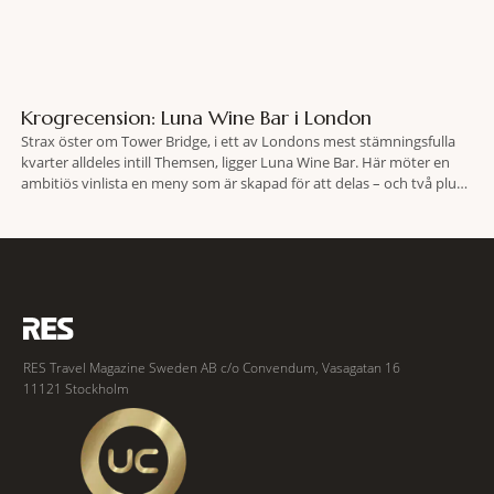
Krogrecension: Luna Wine Bar i London
Strax öster om Tower Bridge, i ett av Londons mest stämningsfulla
kvarter alldeles intill Themsen, ligger Luna Wine Bar. Här möter en
ambitiös vinlista en meny som är skapad för att delas – och två plus
två är lika med en riktigt fullträff. Shad Thames är ett både historiskt
spännande och stämningsfullt kvarter. De gamla
RES Travel Magazine Sweden AB c/o Convendum, Vasagatan 16
11121 Stockholm