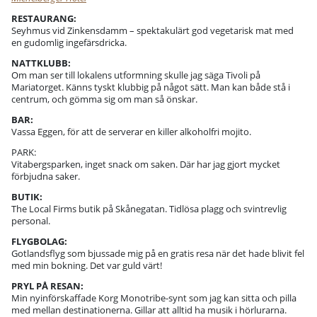
RESTAURANG:
Seyhmus vid Zinkensdamm – spektakulärt god vegetarisk mat med
en gudomlig ingefärsdricka.
NATTKLUBB:
Om man ser till lokalens utformning skulle jag säga Tivoli på
Mariatorget. Känns tyskt klubbig på något sätt. Man kan både stå i
centrum, och gömma sig om man så önskar.
BAR:
Vassa Eggen, för att de serverar en killer alkoholfri mojito.
PARK:
Vitabergsparken, inget snack om saken. Där har jag gjort mycket
förbjudna saker.
BUTIK:
The Local Firms butik på Skånegatan. Tidlösa plagg och svintrevlig
personal.
FLYGBOLAG:
Gotlandsflyg som bjussade mig på en gratis resa när det hade blivit fel
med min bokning. Det var guld värt!
PRYL PÅ RESAN:
Min nyinförskaffade Korg Monotribe-synt som jag kan sitta och pilla
med mellan destinationerna. Gillar att alltid ha musik i hörlurarna.