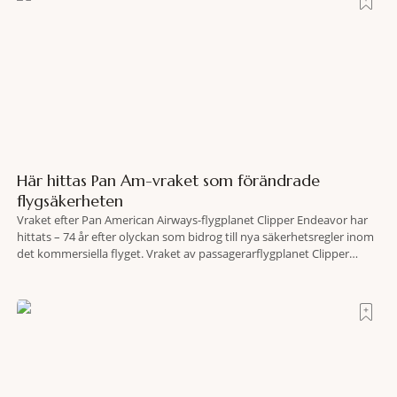
Här hittas Pan Am-vraket som förändrade
flygsäkerheten
Vraket efter Pan American Airways-flygplanet Clipper Endeavor har
hittats – 74 år efter olyckan som bidrog till nya säkerhetsregler inom
det kommersiella flyget. Vraket av passagerarflygplanet Clipper
Endeavor har återfunnits 610 meter under Atlantens yta, drygt 74 år
efter olyckan utanför Puerto Rico. BBC skriver att flygplanet
lokaliserades den 2 juni i år med hjälp