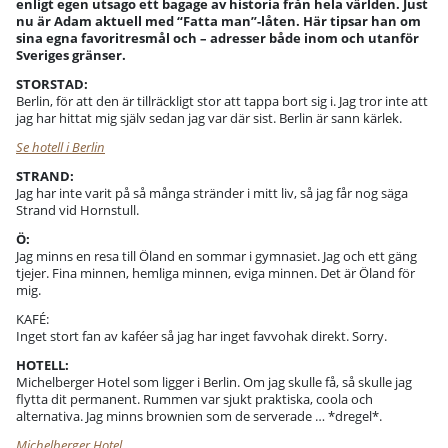
enligt egen utsago ett bagage av historia från hela världen. Just
nu är Adam aktuell med “Fatta man”-låten. Här tipsar han om
sina egna favoritresmål och – adresser både inom och utanför
Sveriges gränser.
STORSTAD:
Berlin, för att den är tillräckligt stor att tappa bort sig i. Jag tror inte att
jag har hittat mig själv sedan jag var där sist. Berlin är sann kärlek.
Se hotell i Berlin
STRAND:
Jag har inte varit på så många stränder i mitt liv, så jag får nog säga
Strand vid Hornstull.
Ö:
Jag minns en resa till Öland en sommar i gymnasiet. Jag och ett gäng
tjejer. Fina minnen, hemliga minnen, eviga minnen. Det är Öland för
mig.
KAFÉ:
Inget stort fan av kaféer så jag har inget favvohak direkt. Sorry.
HOTELL:
Michelberger Hotel som ligger i Berlin. Om jag skulle få, så skulle jag
flytta dit permanent. Rummen var sjukt praktiska, coola och
alternativa. Jag minns brownien som de serverade … *dregel*.
Michelberger Hotel