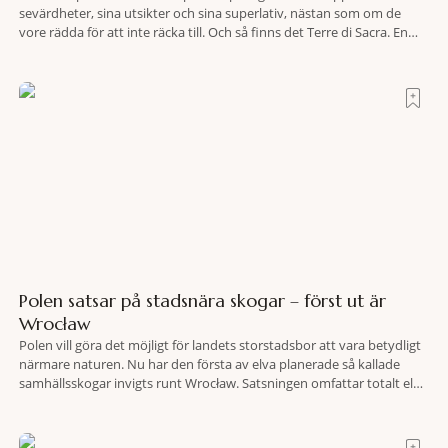
sevärdheter, sina utsikter och sina superlativ, nästan som om de
vore rädda för att inte räcka till. Och så finns det Terre di Sacra. En
oas som lyckats gömma sig i ett land som de flesta tror redan är
upptäckt. Jag befinner mig
Polen satsar på stadsnära skogar – först ut är
Wrocław
Polen vill göra det möjligt för landets storstadsbor att vara betydligt
närmare naturen. Nu har den första av elva planerade så kallade
samhällsskogar invigts runt Wrocław. Satsningen omfattar totalt elva
större polska städer och ska resultera i vidsträckta, skyddade
skogsområden i direkt anslutning till urbana miljöer. Tanken är att
fler människor ska kunna promenera, motionera