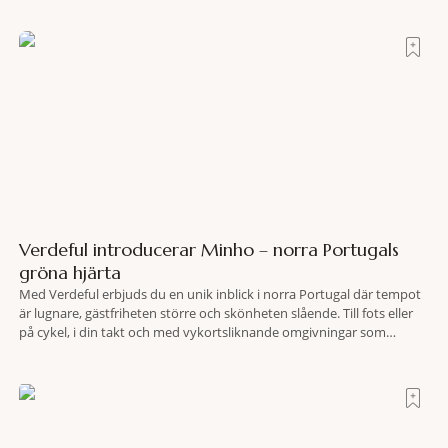
jag inser att hotellet har en alldeles egen koreografi. Ovanför Porto
Ercoles pastellfasader, där hamnen rör sig i långsamma bågformer
Verdeful introducerar Minho – norra Portugals
gröna hjärta
Med Verdeful erbjuds du en unik inblick i norra Portugal där tempot
är lugnare, gästfriheten större och skönheten slående. Till fots eller
på cykel, i din takt och med vykortsliknande omgivningar som
bakgrund, upplever du regionen på bästa sätt. Följ med på äventyr
bland vingårdar, marknader och sagolika landskap – detta är slow
travel när det