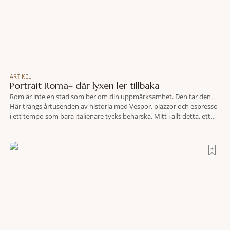
ARTIKEL
Portrait Roma– där lyxen ler tillbaka
Rom är inte en stad som ber om din uppmärksamhet. Den tar den.
Här trängs årtusenden av historia med Vespor, piazzor och espresso
i ett tempo som bara italienare tycks behärska. Mitt i allt detta, ett
stenkast från Spanska trappan, gömmer sig Portrait Roma – ett
hotell som lyckas med den smått osannolika bedriften att