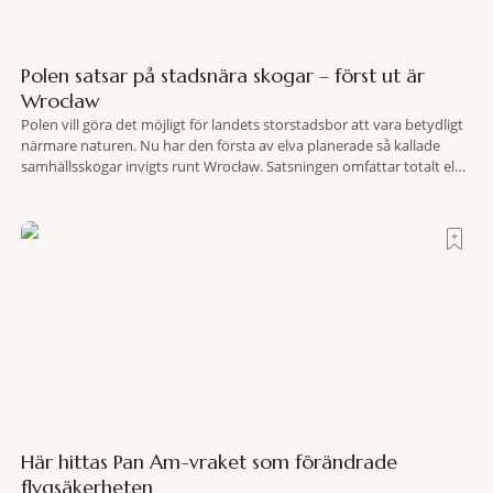
Polen satsar på stadsnära skogar – först ut är
Wrocław
Polen vill göra det möjligt för landets storstadsbor att vara betydligt
närmare naturen. Nu har den första av elva planerade så kallade
samhällsskogar invigts runt Wrocław. Satsningen omfattar totalt elva
större polska städer och ska resultera i vidsträckta, skyddade
skogsområden i direkt anslutning till urbana miljöer. Tanken är att
fler människor ska kunna promenera, motionera
Här hittas Pan Am-vraket som förändrade
flygsäkerheten