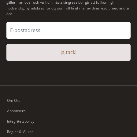
gäller framöver och vart din nästa långresa bör gå. Ett fullkomligt
nödvändigt nyhetsbrev för dig som vill få ut mer av dina resor, med andra
ord.
ja,tack!
Om Oss
Annonsera
Integritetspolicy
Regler & Villkor