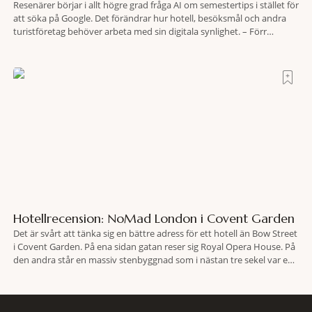
Resenärer börjar i allt högre grad fråga AI om semestertips i stället för
att söka på Google. Det förändrar hur hotell, besöksmål och andra
turistföretag behöver arbeta med sin digitala synlighet. – Förr
handlade det om sökmotoroptimering. Nu handlar det om att AI ska
förstå vem vi passar för och när den ska rekommendera oss,
Hotellrecension: NoMad London i Covent Garden
Det är svårt att tänka sig en bättre adress för ett hotell än Bow Street
i Covent Garden. På ena sidan gatan reser sig Royal Opera House. På
den andra står en massiv stenbyggnad som i nästan tre sekel var en
plats dit människor släpades mot sin vilja. Här har Oscar Wilde stått
inför rätta.