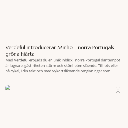
Verdeful introducerar Minho – norra Portugals
gröna hjärta
Med Verdeful erbjuds du en unik inblick i norra Portugal där tempot
är lugnare, gästfriheten större och skönheten slående. Till fots eller
på cykel, i din takt och med vykortsliknande omgivningar som
bakgrund, upplever du regionen på bästa sätt. Följ med på äventyr
bland vingårdar, marknader och sagolika landskap – detta är slow
travel när det