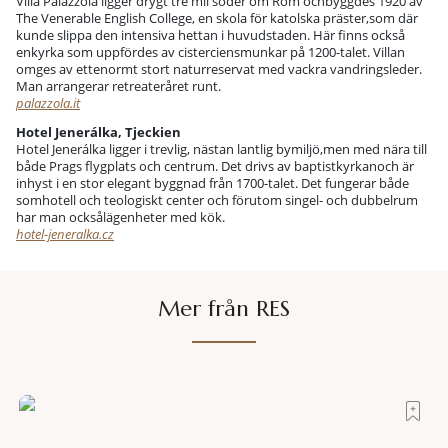
Villa Palazzola ligger drygt tre mil söder om Rom ochbyggdes 1920 av
The Venerable English College, en skola för katolska präster,som där
kunde slippa den intensiva hettan i huvudstaden. Här finns också
enkyrka som uppfördes av cisterciensmunkar på 1200-talet. Villan
omges av ettenormt stort naturreservat med vackra vandringsleder.
Man arrangerar retreateråret runt.
palazzola.it
Hotel Jenerálka, Tjeckien
Hotel Jenerálka ligger i trevlig, nästan lantlig bymiljö,men med nära till
både Prags flygplats och centrum. Det drivs av baptistkyrkanoch är
inhyst i en stor elegant byggnad från 1700-talet. Det fungerar både
somhotell och teologiskt center och förutom singel- och dubbelrum
har man ocksålägenheter med kök.
hotel-jeneralka.cz
Mer från RES