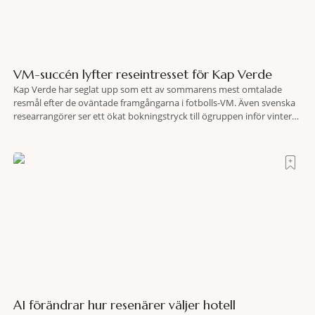
VM-succén lyfter reseintresset för Kap Verde
Kap Verde har seglat upp som ett av sommarens mest omtalade
resmål efter de oväntade framgångarna i fotbolls-VM. Även svenska
researrangörer ser ett ökat bokningstryck till ögruppen inför vintern.
Mellan den 6-17 juli såg Ving den första veckan en ökning på 23
procent i antalet bokningar till Kap Verde-ön Sal jämfört med
motsvarande vecka i
AI förändrar hur resenärer väljer hotell