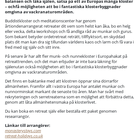
balansen och läka själen, satsa på ett av Europas många kloster
– ochfå möjligheten att bo i fantastiska klosterbyggnader
omgivna av vackranaturområden.
Buddistkloster och meditationscenter har genom
årtiondenarrangerat retreater dit vem som helst kan åka, bo en helg
eller vecka, delta iworkshops och få andliga råd av munkar och gurus.
Som bekant betyder ordetretreat reträtt, tillflyktsort, en skyddad
plats dit man kan dra sig tillundan världens kaos och larm och få vara i
fred med sig själv och sitt inre.
På senare år har allt fler munk- och nunnekloster i Europahakat på
retreattrenden, och det man erbjuder är inte bara läkning för
själenutan också möjligheten att bo i fantastiska klosterbyggnader
omgivna av vackranaturområden.
Det finns en baktanke med att klostren öppnar sina dörrarför
allmänheten. Framför allt i västra Europa har antalet munkar och
nunnorminskat markant de senaste tio åren. Man har svårt med
rekryteringen och serretreaterna som en möjlighet att förbättra detta,
genom att låta allmänhetensmaka på klosterlivet.
Du kan boka en retreat själv eller beställa ett paket genomen
researrangör.
Länkar till arrangörer:
monasterystays.com
retreat-holidays.co.uk