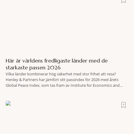
Här är världens fredligaste länder med de
starkaste passen 2026
Vilka länder kombinerar hög säkerhet med stor frihet att resa?
Henley & Partners har jämfört sitt passindex för 2026 med årets
Global Peace Index, som tas fram av Institute for Economics and
Peace. Resultatet är en lista över länder som både hör till världens
fredligaste och har några av de mest kraftfulla passen. Trots att