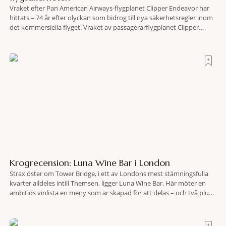
Vraket efter Pan American Airways-flygplanet Clipper Endeavor har
hittats – 74 år efter olyckan som bidrog till nya säkerhetsregler inom
det kommersiella flyget. Vraket av passagerarflygplanet Clipper
Endeavor har återfunnits 610 meter under Atlantens yta, drygt 74 år
efter olyckan utanför Puerto Rico. BBC skriver att flygplanet
lokaliserades den 2 juni i år med hjälp
Krogrecension: Luna Wine Bar i London
Strax öster om Tower Bridge, i ett av Londons mest stämningsfulla
kvarter alldeles intill Themsen, ligger Luna Wine Bar. Här möter en
ambitiös vinlista en meny som är skapad för att delas – och två plus
två är lika med en riktigt fullträff. Shad Thames är ett både historiskt
spännande och stämningsfullt kvarter. De gamla