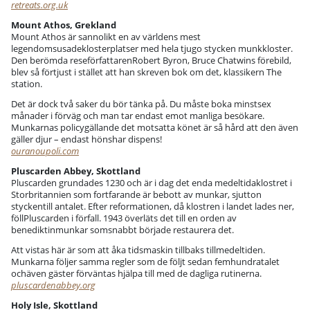
retreats.org.uk
Mount Athos, Grekland
Mount Athos är sannolikt en av världens mest
legendomsusadeklosterplatser med hela tjugo stycken munkkloster.
Den berömda reseförfattarenRobert Byron, Bruce Chatwins förebild,
blev så förtjust i stället att han skreven bok om det, klassikern The
station.
Det är dock två saker du bör tänka på. Du måste boka minstsex
månader i förväg och man tar endast emot manliga besökare.
Munkarnas policygällande det motsatta könet är så hård att den även
gäller djur – endast hönshar dispens!
ouranoupoli.com
Pluscarden Abbey, Skottland
Pluscarden grundades 1230 och är i dag det enda medeltidaklostret i
Storbritannien som fortfarande är bebott av munkar, sjutton
styckentill antalet. Efter reformationen, då klostren i landet lades ner,
föllPluscarden i förfall. 1943 överläts det till en orden av
benediktinmunkar somsnabbt började restaurera det.
Att vistas här är som att åka tidsmaskin tillbaks tillmedeltiden.
Munkarna följer samma regler som de följt sedan femhundratalet
ochäven gäster förväntas hjälpa till med de dagliga rutinerna.
pluscardenabbey.org
Holy Isle, Skottland