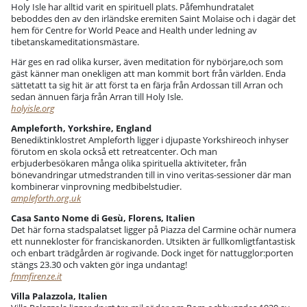
Holy Isle har alltid varit en spirituell plats. Påfemhundratalet
beboddes den av den irländske eremiten Saint Molaise och i dagär det
hem för Centre for World Peace and Health under ledning av
tibetanskameditationsmästare.
Här ges en rad olika kurser, även meditation för nybörjare,och som
gäst känner man onekligen att man kommit bort från världen. Enda
sättetatt ta sig hit är att först ta en färja från Ardossan till Arran och
sedan ännuen färja från Arran till Holy Isle.
holyisle.org
Ampleforth, Yorkshire, England
Benediktinklostret Ampleforth ligger i djupaste Yorkshireoch inhyser
förutom en skola också ett retreatcenter. Och man
erbjuderbesökaren många olika spirituella aktiviteter, från
bönevandringar utmedstranden till in vino veritas-sessioner där man
kombinerar vinprovning medbibelstudier.
ampleforth.org.uk
Casa Santo Nome di Gesù, Florens, Italien
Det här forna stadspalatset ligger på Piazza del Carmine ochär numera
ett nunnekloster för franciskanorden. Utsikten är fullkomligtfantastisk
och enbart trädgården är rogivande. Dock inget för nattugglor:porten
stängs 23.30 och vakten gör inga undantag!
fmmfirenze.it
Villa Palazzola, Italien