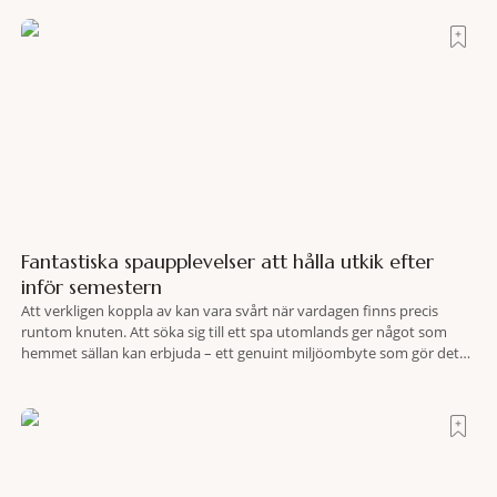
hotell som lyckas med den smått osannolika bedriften att
Fantastiska spaupplevelser att hålla utkik efter
inför semestern
Att verkligen koppla av kan vara svårt när vardagen finns precis
runtom knuten. Att söka sig till ett spa utomlands ger något som
hemmet sällan kan erbjuda – ett genuint miljöombyte som gör det
lättare att nå det där tillståndet av lugn och harmoni. I en gedigen
spamiljö har du proffs som vet exakt vilka