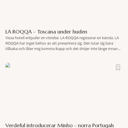
LA ROQQA – Toscana under huden
Vissa hotell erbjuder en vistelse. LA ROQQA regisserar en känsla. LA
ROQQA har inget behov av att presentera sig. Den lutar sig bara
tillbaka och låter mig komma ikapp och det dröjer inte länge innan
jag inser att hotellet har en alldeles egen koreografi. Ovanför Porto
Ercoles pastellfasader, där hamnen rör sig i långsamma bågformer
Verdeful introducerar Minho – norra Portugals