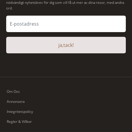
nödvändigt nyhetsbrev för dig som vill få ut mer av dina resor, med andra
ord.
ja,tack!
Om Oss
Annonsera
Integritetspolicy
Regler & Villkor