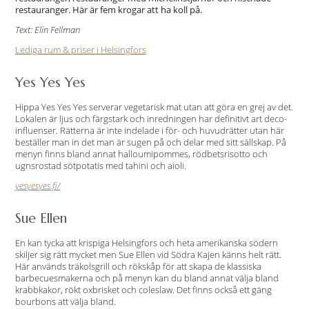
restauranger. Här är fem krogar att ha koll på.
Text: Elin Fellman
Lediga rum & priser i Helsingfors
Yes Yes Yes
Hippa Yes Yes Yes serverar vegetarisk mat utan att göra en grej av det.
Lokalen är ljus och färgstark och inredningen har definitivt art deco-
influenser. Rätterna är inte indelade i för- och huvudrätter utan här
beställer man in det man är sugen på och delar med sitt sällskap. På
menyn finns bland annat halloumipommes, rödbetsrisotto och
ugnsrostad sötpotatis med tahini och aioli.
yesyesyes.fi/
Sue Ellen
En kan tycka att krispiga Helsingfors och heta amerikanska södern
skiljer sig rätt mycket men Sue Ellen vid Södra Kajen känns helt rätt.
Här används träkolsgrill och rökskåp för att skapa de klassiska
barbecuesmakerna och på menyn kan du bland annat välja bland
krabbkakor, rökt oxbrisket och coleslaw. Det finns också ett gäng
bourbons att välja bland.