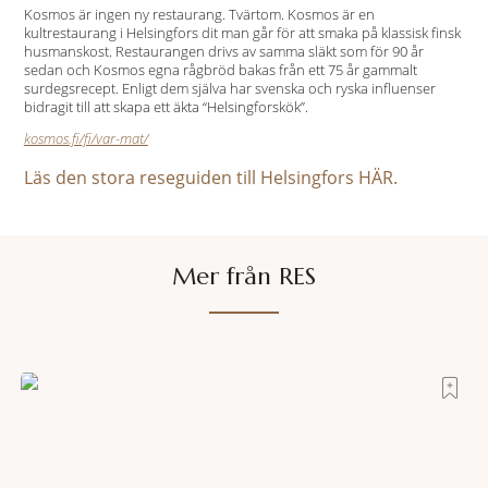
Kosmos är ingen ny restaurang. Tvärtom. Kosmos är en
kultrestaurang i Helsingfors dit man går för att smaka på klassisk finsk
husmanskost. Restaurangen drivs av samma släkt som för 90 år
sedan och Kosmos egna rågbröd bakas från ett 75 år gammalt
surdegsrecept. Enligt dem själva har svenska och ryska influenser
bidragit till att skapa ett äkta “Helsingforskök”.
kosmos.fi/fi/var-mat/
Läs den stora reseguiden till Helsingfors HÄR.
Mer från RES