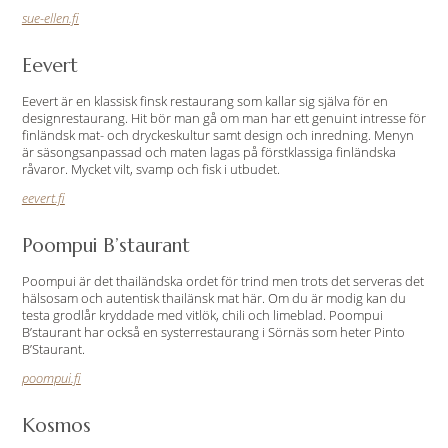
sue-ellen.fi
Eevert
Eevert är en klassisk finsk restaurang som kallar sig själva för en
designrestaurang. Hit bör man gå om man har ett genuint intresse för
finländsk mat- och dryckeskultur samt design och inredning. Menyn
är säsongsanpassad och maten lagas på förstklassiga finländska
råvaror. Mycket vilt, svamp och fisk i utbudet.
eevert.fi
Poompui B’staurant
Poompui är det thailändska ordet för trind men trots det serveras det
hälsosam och autentisk thailänsk mat här. Om du är modig kan du
testa grodlår kryddade med vitlök, chili och limeblad. Poompui
B’staurant har också en systerrestaurang i Sörnäs som heter
Pinto
B’Staurant.
poompui.fi
Kosmos