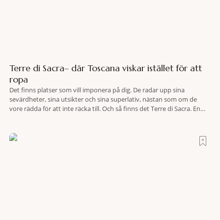
Terre di Sacra– där Toscana viskar istället för att
ropa
Det finns platser som vill imponera på dig. De radar upp sina
sevärdheter, sina utsikter och sina superlativ, nästan som om de
vore rädda för att inte räcka till. Och så finns det Terre di Sacra. En
oas som lyckats gömma sig i ett land som de flesta tror redan är
upptäckt. Jag befinner mig