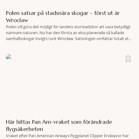
Polen satsar på stadsnära skogar – först ut är
Wrocław
Polen vill göra det möjligt för landets storstadsbor att vara betydligt
närmare naturen. Nu har den första av elva planerade så kallade
samhällsskogar invigts runt Wrocław. Satsningen omfattar totalt elva
större polska städer och ska resultera i vidsträckta, skyddade
skogsområden i direkt anslutning till urbana miljöer. Tanken är att
fler människor ska kunna promenera, motionera
Här hittas Pan Am-vraket som förändrade
flygsäkerheten
Vraket efter Pan American Airways-flygplanet Clipper Endeavor har