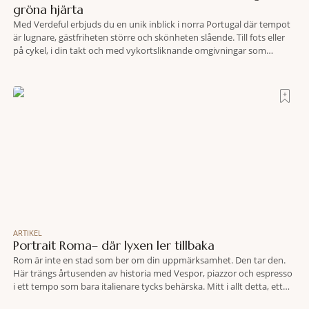
gröna hjärta
Med Verdeful erbjuds du en unik inblick i norra Portugal där tempot
är lugnare, gästfriheten större och skönheten slående. Till fots eller
på cykel, i din takt och med vykortsliknande omgivningar som
bakgrund, upplever du regionen på bästa sätt. Följ med på äventyr
bland vingårdar, marknader och sagolika landskap – detta är slow
travel när det
ARTIKEL
Portrait Roma– där lyxen ler tillbaka
Rom är inte en stad som ber om din uppmärksamhet. Den tar den.
Här trängs årtusenden av historia med Vespor, piazzor och espresso
i ett tempo som bara italienare tycks behärska. Mitt i allt detta, ett
stenkast från Spanska trappan, gömmer sig Portrait Roma – ett