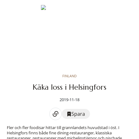
FINLAND
Käka loss i Helsingfors
2019-11-18
Spara
Fler och fler foodisar hittar till grannlandets huvudstad i öst. I
Helsingfors finns både fine dining-restauranger, klassiska
restauranger, restauranger med michelinstjärnor och nischade