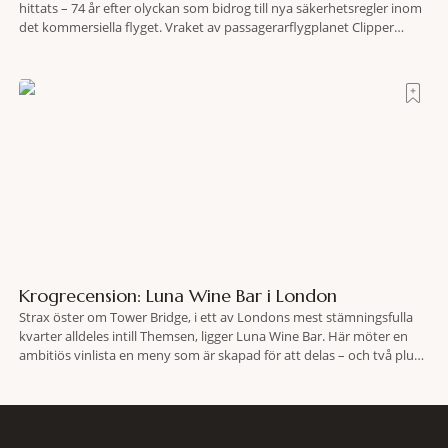
hittats – 74 år efter olyckan som bidrog till nya säkerhetsregler inom
det kommersiella flyget. Vraket av passagerarflygplanet Clipper
Endeavor har återfunnits 610 meter under Atlantens yta, drygt 74 år
efter olyckan utanför Puerto Rico. BBC skriver att flygplanet
lokaliserades den 2 juni i år med hjälp
Krogrecension: Luna Wine Bar i London
Strax öster om Tower Bridge, i ett av Londons mest stämningsfulla
kvarter alldeles intill Themsen, ligger Luna Wine Bar. Här möter en
ambitiös vinlista en meny som är skapad för att delas – och två plus
två är lika med en riktigt fullträff. Shad Thames är ett både historiskt
spännande och stämningsfullt kvarter. De gamla