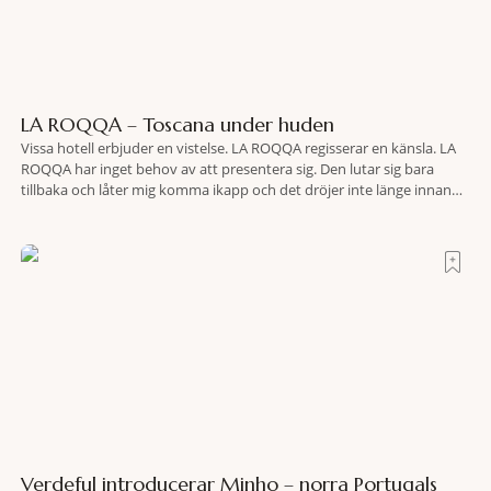
LA ROQQA – Toscana under huden
Vissa hotell erbjuder en vistelse. LA ROQQA regisserar en känsla. LA
ROQQA har inget behov av att presentera sig. Den lutar sig bara
tillbaka och låter mig komma ikapp och det dröjer inte länge innan
jag inser att hotellet har en alldeles egen koreografi. Ovanför Porto
Ercoles pastellfasader, där hamnen rör sig i långsamma bågformer
Verdeful introducerar Minho – norra Portugals