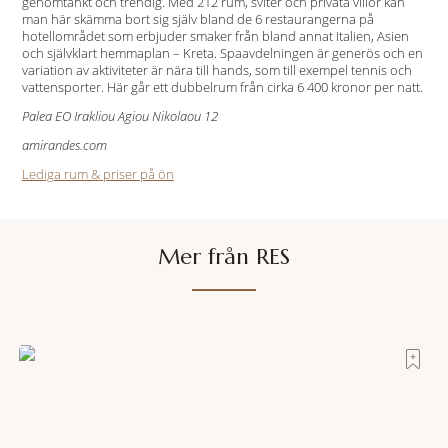
genomtänkt och trendig. Med 212 rum, sviter och privata villor kan
man här skämma bort sig själv bland de 6 restaurangerna på
hotellområdet som erbjuder smaker från bland annat Italien, Asien
och självklart hemmaplan – Kreta. Spaavdelningen är generös och en
variation av aktiviteter är nära till hands, som till exempel tennis och
vattensporter. Här går ett dubbelrum från cirka 6 400 kronor per natt.
Palea EO Irakliou Agiou Nikolaou 12
amirandes.com
Lediga rum & priser på ön
Mer från RES