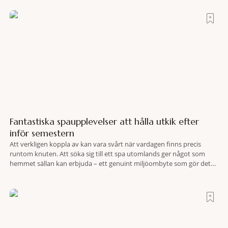
hotell som lyckas med den smått osannolika bedriften att
Fantastiska spaupplevelser att hålla utkik efter
inför semestern
Att verkligen koppla av kan vara svårt när vardagen finns precis
runtom knuten. Att söka sig till ett spa utomlands ger något som
hemmet sällan kan erbjuda – ett genuint miljöombyte som gör det
lättare att nå det där tillståndet av lugn och harmoni. I en gedigen
spamiljö har du proffs som vet exakt vilka