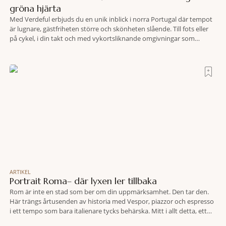
gröna hjärta
Med Verdeful erbjuds du en unik inblick i norra Portugal där tempot
är lugnare, gästfriheten större och skönheten slående. Till fots eller
på cykel, i din takt och med vykortsliknande omgivningar som
bakgrund, upplever du regionen på bästa sätt. Följ med på äventyr
bland vingårdar, marknader och sagolika landskap – detta är slow
travel när det
ARTIKEL
Portrait Roma– där lyxen ler tillbaka
Rom är inte en stad som ber om din uppmärksamhet. Den tar den.
Här trängs årtusenden av historia med Vespor, piazzor och espresso
i ett tempo som bara italienare tycks behärska. Mitt i allt detta, ett
stenkast från Spanska trappan, gömmer sig Portrait Roma – ett