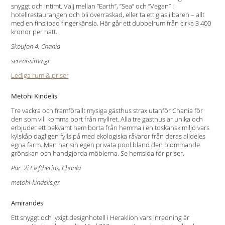
snyggt och intimt. Välj mellan ”Earth”, ”Sea” och ”Vegan” i
hotellrestaurangen och bli överraskad, eller ta ett glas i baren – allt
med en finslipad fingerkänsla. Här går ett dubbelrum från cirka 3 400
kronor per natt.
Skoufon 4, Chania
serenissima.gr
Lediga rum & priser
Metohi Kindelis
Tre vackra och framförallt mysiga gästhus strax utanför Chania för
den som vill komma bort från myllret. Alla tre gästhus är unika och
erbjuder ett bekvämt hem borta från hemma i en toskansk miljö vars
kylskåp dagligen fylls på med ekologiska råvaror från deras alldeles
egna farm. Man har sin egen privata pool bland den blommande
grönskan och handgjorda möblerna. Se hemsida för priser.
Par. 2i Eleftherias, Chania
metohi-kindelis.gr
Amirandes
Ett snyggt och lyxigt designhotell i Heraklion vars inredning är