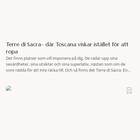
Terre di Sacra– där Toscana viskar istället för att
ropa
Det finns platser som vill imponera på dig. De radar upp sina
sevärdheter, sina utsikter och sina superlativ, nästan som om de
vore rädda för att inte räcka till. Och så finns det Terre di Sacra. En
oas som lyckats gömma sig i ett land som de flesta tror redan är
upptäckt. Jag befinner mig