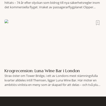
hittats – 74 år efter olyckan som bidrog till nya säkerhetsregler inom
det kommersiella flyget. Vraket av passagerarflygplanet Clipper
Endeavor har återfunnits 610 meter under Atlantens yta, drygt 74 år
efter olyckan utanför Puerto Rico. BBC skriver att flygplanet
lokaliserades den 2 juni i år med hjälp
Krogrecension: Luna Wine Bar i London
Strax öster om Tower Bridge, i ett av Londons mest stämningsfulla
kvarter alldeles intill Themsen, ligger Luna Wine Bar. Här möter en
ambitiös vinlista en meny som är skapad för att delas – och två plus
två är lika med en riktigt fullträff. Shad Thames är ett både historiskt
spännande och stämningsfullt kvarter. De gamla