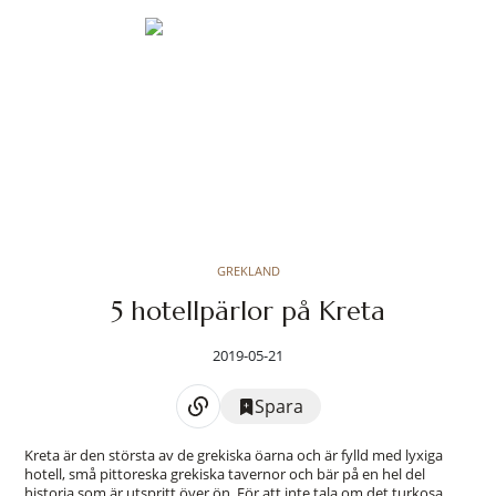
GREKLAND
5 hotellpärlor på Kreta
2019-05-21
Spara
Kreta är den största av de grekiska öarna och är fylld med lyxiga
hotell, små pittoreska grekiska tavernor och bär på en hel del
historia som är utspritt över ön. För att inte tala om det turkosa