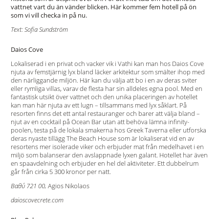
vattnet vart du än vänder blicken. Här kommer fem hotell på ön
som vi vill checka in på nu.
Text: Sofia Sundström
Daios Cove
Lokaliserad i en privat och vacker vik i Vathi kan man hos Daios Cove
njuta av femstjärnig lyx bland läcker arkitektur som smälter ihop med
den närliggande miljön. Här kan du välja att bo i en av deras sviter
eller rymliga villas, varav de flesta har sin alldeles egna pool. Med en
fantastisk utsikt över vattnet och den unika placeringen av hotellet
kan man här njuta av ett lugn – tillsammans med lyx såklart. På
resorten finns det ett antal restauranger och barer att välja bland –
njut av en cocktail på Ocean Bar utan att behöva lämna infinity-
poolen, testa på de lokala smakerna hos Greek Taverna eller utforska
deras nyaste tillägg The Beach House som är lokaliserat vid en av
resortens mer isolerade viker och erbjuder mat från medelhavet i en
miljö som balanserar den avslappnade lyxen galant. Hotellet har även
en spaavdelning och erbjuder en hel del aktiviteter. Ett dubbelrum
går från cirka 5 300 kronor per natt.
Βαθύ 721 00,
Agios Nikolaos
daioscovecrete.com