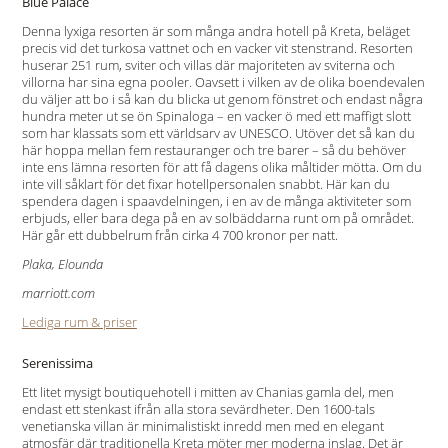
Blue Palace
Denna lyxiga resorten är som många andra hotell på Kreta, beläget
precis vid det turkosa vattnet och en vacker vit stenstrand. Resorten
huserar 251 rum, sviter och villas där majoriteten av sviterna och
villorna har sina egna pooler. Oavsett i vilken av de olika boendevalen
du väljer att bo i så kan du blicka ut genom fönstret och endast några
hundra meter ut se ön Spinaloga – en vacker ö med ett maffigt slott
som har klassats som ett världsarv av UNESCO. Utöver det så kan du
här hoppa mellan fem restauranger och tre barer – så du behöver
inte ens lämna resorten för att få dagens olika måltider mötta. Om du
inte vill såklart för det fixar hotellpersonalen snabbt. Här kan du
spendera dagen i spaavdelningen, i en av de många aktiviteter som
erbjuds, eller bara dega på en av solbäddarna runt om på området.
Här går ett dubbelrum från cirka 4 700 kronor per natt.
Plaka, Elounda
marriott.com
Lediga rum & priser
Serenissima
Ett litet mysigt boutiquehotell i mitten av Chanias gamla del, men
endast ett stenkast ifrån alla stora sevärdheter. Den 1600-tals
venetianska villan är minimalistiskt inredd men med en elegant
atmosfär där traditionella Kreta möter mer moderna inslag. Det är