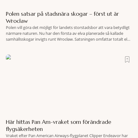
Polen satsar på stadsnära skogar – först ut är
Wrocław
Polen vill göra det möjligt för landets storstadsbor att vara betydligt
närmare naturen. Nu har den första av elva planerade så kallade
samhällsskogar invigts runt Wrocław. Satsningen omfattar totalt elva
större polska städer och ska resultera i vidsträckta, skyddade
skogsområden i direkt anslutning till urbana miljöer. Tanken är att
fler människor ska kunna promenera, motionera
Här hittas Pan Am-vraket som förändrade
flygsäkerheten
Vraket efter Pan American Airways-flygplanet Clipper Endeavor har