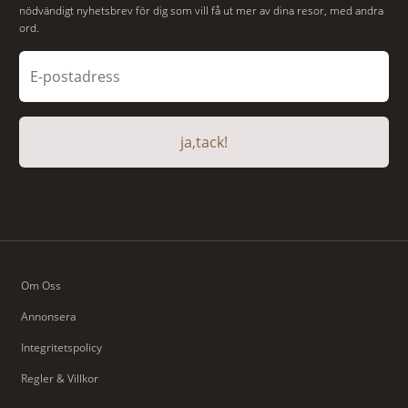
nödvändigt nyhetsbrev för dig som vill få ut mer av dina resor, med andra
ord.
ja,tack!
Om Oss
Annonsera
Integritetspolicy
Regler & Villkor