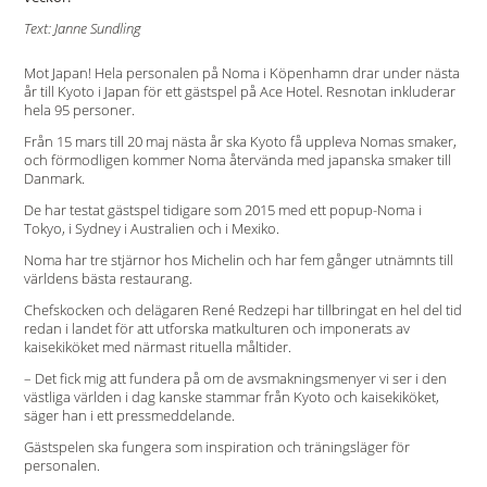
Text: Janne Sundling
Mot Japan! Hela personalen på Noma i Köpenhamn drar under nästa
år till Kyoto i Japan för ett gästspel på Ace Hotel. Resnotan inkluderar
hela 95 personer.
Från 15 mars till 20 maj nästa år ska Kyoto få uppleva Nomas smaker,
och förmodligen kommer Noma återvända med japanska smaker till
Danmark.
De har testat gästspel tidigare som 2015 med ett popup-Noma i
Tokyo, i Sydney i Australien och i Mexiko.
Noma har tre stjärnor hos Michelin och har fem gånger utnämnts till
världens bästa restaurang.
Chefskocken och delägaren René Redzepi har tillbringat en hel del tid
redan i landet för att utforska matkulturen och imponerats av
kaisekiköket med närmast rituella måltider.
– Det fick mig att fundera på om de avsmakningsmenyer vi ser i den
västliga världen i dag kanske stammar från Kyoto och kaisekiköket,
säger han i ett pressmeddelande.
Gästspelen ska fungera som inspiration och träningsläger för
personalen.