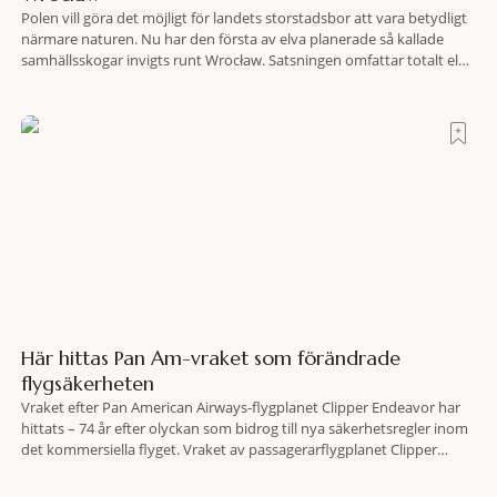
Polen vill göra det möjligt för landets storstadsbor att vara betydligt
närmare naturen. Nu har den första av elva planerade så kallade
samhällsskogar invigts runt Wrocław. Satsningen omfattar totalt elva
större polska städer och ska resultera i vidsträckta, skyddade
skogsområden i direkt anslutning till urbana miljöer. Tanken är att
fler människor ska kunna promenera, motionera
Här hittas Pan Am-vraket som förändrade
flygsäkerheten
Vraket efter Pan American Airways-flygplanet Clipper Endeavor har
hittats – 74 år efter olyckan som bidrog till nya säkerhetsregler inom
det kommersiella flyget. Vraket av passagerarflygplanet Clipper
Endeavor har återfunnits 610 meter under Atlantens yta, drygt 74 år
efter olyckan utanför Puerto Rico. BBC skriver att flygplanet