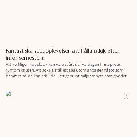
Fantastiska spaupplevelser att hålla utkik efter
inför semestern
Att verkligen koppla av kan vara svårt när vardagen finns precis
runtom knuten. Att söka sig till ett spa utomlands ger något som
hemmet sällan kan erbjuda – ett genuint miljöombyte som gör det
lättare att nå det där tillståndet av lugn och harmoni. I en gedigen
spamiljö har du proffs som vet exakt vilka