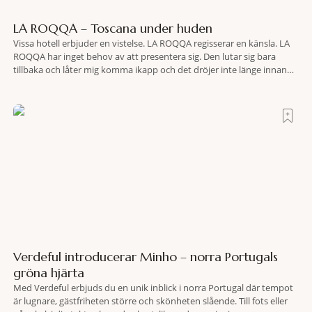
LA ROQQA – Toscana under huden
Vissa hotell erbjuder en vistelse. LA ROQQA regisserar en känsla. LA
ROQQA har inget behov av att presentera sig. Den lutar sig bara
tillbaka och låter mig komma ikapp och det dröjer inte länge innan
jag inser att hotellet har en alldeles egen koreografi. Ovanför Porto
Ercoles pastellfasader, där hamnen rör sig i långsamma bågformer
Verdeful introducerar Minho – norra Portugals
gröna hjärta
Med Verdeful erbjuds du en unik inblick i norra Portugal där tempot
är lugnare, gästfriheten större och skönheten slående. Till fots eller