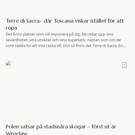
Terre di Sacra– där Toscana viskar istället för att
ropa
Det finns platser som vill imponera på dig. De radar upp sina
sevärdheter, sina utsikter och sina superlativ, nästan som om de
vore rädda för att inte räcka till. Och så finns det Terre di Sacra. En
oas som lyckats gömma sig i ett land som de flesta tror redan är
upptäckt. Jag befinner mig
Polen satsar på stadsnära skogar – först ut är
Wrocław