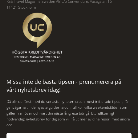
RES Travel Magazine Sweden AB c/o Convendum, Vasagatan 16
11121 Stockholm
Missa inte de bästa tipsen - prenumerera på
vårt nyhetsbrev idag!
Då blir du först med de senaste nyheterna och mest initierade tipsen, får
genvägarna till de nyaste guiderna och full koll vilka weekendstäder som
gäller framöver och vart din nästa långresa bör gå. Ett fullkomligt
nödvändigt nyhetsbrev för dig som vill få ut mer av dina resor, med andra
ord.