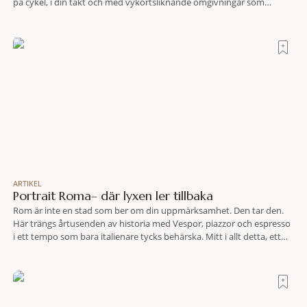
på cykel, i din takt och med vykortsliknande omgivningar som
bakgrund, upplever du regionen på bästa sätt. Följ med på äventyr
bland vingårdar, marknader och sagolika landskap – detta är slow
travel när det
ARTIKEL
Portrait Roma– där lyxen ler tillbaka
Rom är inte en stad som ber om din uppmärksamhet. Den tar den.
Här trängs årtusenden av historia med Vespor, piazzor och espresso
i ett tempo som bara italienare tycks behärska. Mitt i allt detta, ett
stenkast från Spanska trappan, gömmer sig Portrait Roma – ett
hotell som lyckas med den smått osannolika bedriften att