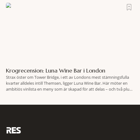
lokaliserades den 2 juni i år med hjälp
Krogrecension: Luna Wine Bar i London
Strax öster om Tower Bridge, i ett av Londons mest stämningsfulla
kvarter alldeles intill Themsen, ligger Luna Wine Bar. Här möter en
ambitiös vinlista en meny som är skapad för att delas – och två plus
två är lika med en riktigt fullträff. Shad Thames är ett både historiskt
spännande och stämningsfullt kvarter. De gamla