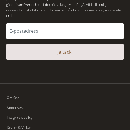
gäller framöver och vart din nästa långresa bör gå. Ett fullkomligt
nödvändigt nyhetsbrev för dig som vill få ut mer av dina resor, med andra
ord.
ja,tack!
Om Oss
Annonsera
Integritetspolicy
Regler & Villkor