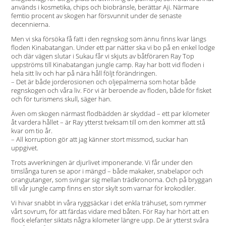
används i kosmetika, chips och biobränsle, berättar Aji. Närmare
femtio procent av skogen har försvunnit under de senaste
decennierna.
Men vi ska försöka få fatt i den regnskog som ännu finns kvar längs
floden Kinabatangan. Under ett par nätter ska vi bo på en enkel lodge
och där vägen slutar i Sukau får vi skjuts av båtföraren Ray Top
uppströms till Kinabatangan jungle camp. Ray har bott vid floden i
hela sitt liv och har på nära håll följt förändringen.
– Det är både jorderosionen och oljepalmerna som hotar både
regnskogen och våra liv. För vi är beroende av floden, både för fisket
och för turismens skull, säger han.
Även om skogen närmast flodbädden är skyddad – ett par kilometer
åt vardera hållet – är Ray ytterst tveksam till om den kommer att stå
kvar om tio år.
– All korruption gör att jag känner stort missmod, suckar han
uppgivet.
Trots avverkningen är djurlivet imponerande. Vi får under den
timslånga turen se apor i mängd – både makaker, snabelapor och
orangutanger, som svingar sig mellan trädkronorna. Och på bryggan
till vår jungle camp finns en stor skylt som varnar för krokodiler.
Vi hivar snabbt in våra ryggsäckar i det enkla trähuset, som rymmer
vårt sovrum, för att färdas vidare med båten. För Ray har hört att en
flock elefanter siktats några kilometer längre upp. De är ytterst svåra