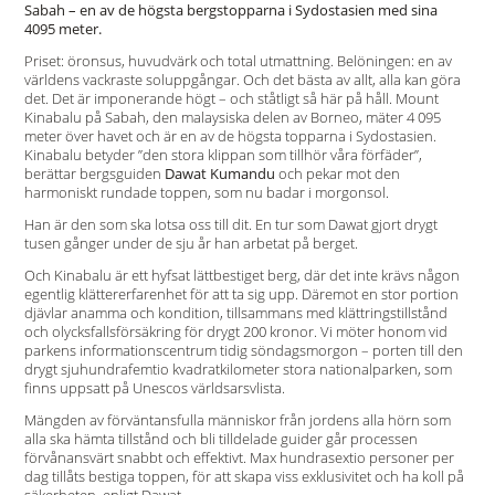
Sabah – en av de högsta bergstopparna i Sydostasien med sina
4095 meter.
Priset: öronsus, huvudvärk och total utmattning. Belöningen: en av
världens vackraste soluppgångar. Och det bästa av allt, alla kan göra
det. Det är imponerande högt – och ståtligt så här på håll. Mount
Kinabalu på Sabah, den malaysiska delen av Borneo, mäter 4 095
meter över havet och är en av de högsta topparna i Sydostasien.
Kinabalu betyder ”den stora klippan som tillhör våra förfäder”,
berättar bergsguiden
Dawat Kumandu
och pekar mot den
harmoniskt rundade toppen, som nu badar i morgonsol.
Han är den som ska lotsa oss till dit. En tur som Dawat gjort drygt
tusen gånger under de sju år han arbetat på berget.
Och Kinabalu är ett hyfsat lättbestiget berg, där det inte krävs någon
egentlig klättererfarenhet för att ta sig upp. Däremot en stor portion
djävlar anamma och kondition, tillsammans med klättringstillstånd
och olycksfallsförsäkring för drygt 200 kronor. Vi möter honom vid
parkens informationscentrum tidig söndagsmorgon – porten till den
drygt sjuhundrafemtio kvadratkilometer stora nationalparken, som
finns uppsatt på Unescos världsarsvlista.
Mängden av förväntansfulla människor från jordens alla hörn som
alla ska hämta tillstånd och bli tilldelade guider går processen
förvånansvärt snabbt och effektivt. Max hundrasextio personer per
dag tillåts bestiga toppen, för att skapa viss exklusivitet och ha koll på