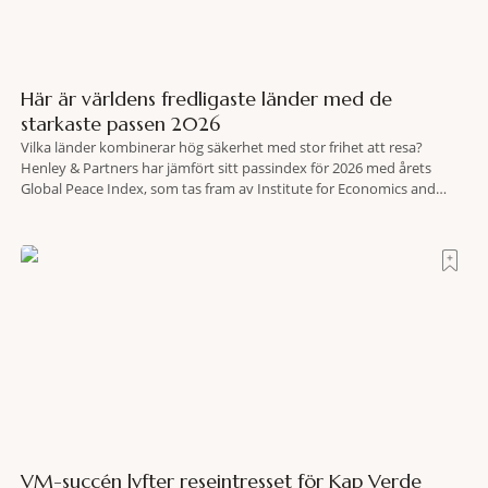
Här är världens fredligaste länder med de
starkaste passen 2026
Vilka länder kombinerar hög säkerhet med stor frihet att resa?
Henley & Partners har jämfört sitt passindex för 2026 med årets
Global Peace Index, som tas fram av Institute for Economics and
Peace. Resultatet är en lista över länder som både hör till världens
fredligaste och har några av de mest kraftfulla passen. Trots att
VM-succén lyfter reseintresset för Kap Verde