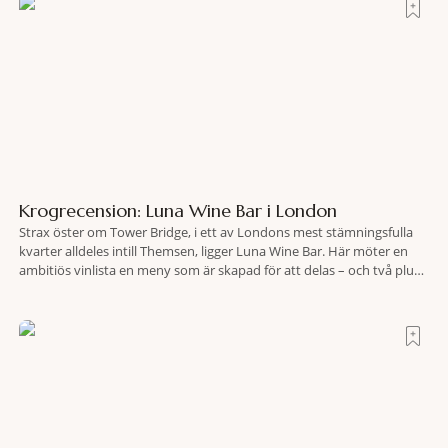
Krogrecension: Luna Wine Bar i London
Strax öster om Tower Bridge, i ett av Londons mest stämningsfulla
kvarter alldeles intill Themsen, ligger Luna Wine Bar. Här möter en
ambitiös vinlista en meny som är skapad för att delas – och två plus
två är lika med en riktigt fullträff. Shad Thames är ett både historiskt
spännande och stämningsfullt kvarter. De gamla