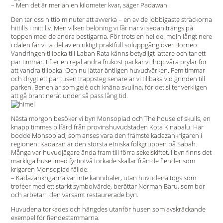
– Men det är mer än en kilometer kvar, säger Padawan.
Den tar oss nittio minuter att avverka – en av de jobbigaste sträckorna
hittills i mitt liv. Men vilken belöning vi får när vi sedan trängs på
toppen med de andra bestigarna. För trots en hel del moln långt nere
i dalen får vi ta del av en riktigt praktfull soluppgång över Borneo.
Vandringen tillbaka till Laban Rata känns betydligt lättare och tar ett
par timmar. Efter en rejäl andra frukost packar vi ihop våra prylar för
att vandra tillbaka. Och nu lättar äntligen huvudvärken. Fem timmar
och drygt ett par tusen trappsteg senare är vi tillbaka vid grinden till
parken. Benen är som gelé och knäna svullna, för det sliter verkligen
att gå brant neråt under så pass lång tid.
Nästa morgon besöker vi byn Monsopiad och The house of skulls, en
knapp timmes bilfärd från provinshuvudstaden Kota Kinabalu. Här
bodde Monsopiad, som anses vara den främste kadazankrigaren i
regionen. Kadazan är den största etniska folkgruppen på Sabah.
Många var huvudjägare ända fram till förra sekelskiftet. I byn finns det
märkliga huset med fyrtiotvå torkade skallar från de fiender som
krigaren Monsopiad fällde.
– Kadazankrigarna var inte kannibaler, utan huvudena togs som
troféer med ett starkt symbolvärde, berättar Normah Baru, som bor
och arbetar i den varsamt restaurerade byn.
Huvudena torkades och hängdes utanför husen som avskräckande
exempel för fiendestammarna.