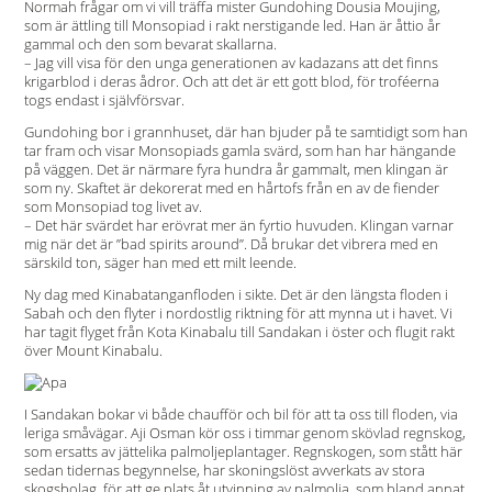
Normah frågar om vi vill träffa mister Gundohing Dousia Moujing,
som är ättling till Monsopiad i rakt nerstigande led. Han är åttio år
gammal och den som bevarat skallarna.
– Jag vill visa för den unga generationen av kadazans att det finns
krigarblod i deras ådror. Och att det är ett gott blod, för troféerna
togs endast i självförsvar.
Gundohing bor i grannhuset, där han bjuder på te samtidigt som han
tar fram och visar Monsopiads gamla svärd, som han har hängande
på väggen. Det är närmare fyra hundra år gammalt, men klingan är
som ny. Skaftet är dekorerat med en hårtofs från en av de fiender
som Monsopiad tog livet av.
– Det här svärdet har erövrat mer än fyrtio huvuden. Klingan varnar
mig när det är ”bad spirits around”. Då brukar det vibrera med en
särskild ton, säger han med ett milt leende.
Ny dag med Kinabatanganfloden i sikte. Det är den längsta floden i
Sabah och den flyter i nordostlig riktning för att mynna ut i havet. Vi
har tagit flyget från Kota Kinabalu till Sandakan i öster och flugit rakt
över Mount Kinabalu.
I Sandakan bokar vi både chaufför och bil för att ta oss till floden, via
leriga småvägar. Aji Osman kör oss i timmar genom skövlad regnskog,
som ersatts av jättelika palmoljeplantager. Regnskogen, som stått här
sedan tidernas begynnelse, har skoningslöst avverkats av stora
skogsbolag, för att ge plats åt utvinning av palmolja, som bland annat