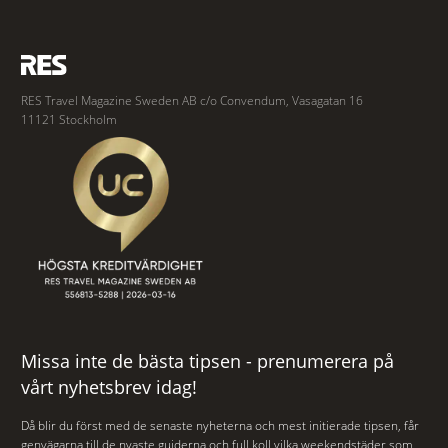
RES Travel Magazine Sweden AB c/o Convendum, Vasagatan 16
11121 Stockholm
Missa inte de bästa tipsen - prenumerera på
vårt nyhetsbrev idag!
Då blir du först med de senaste nyheterna och mest initierade tipsen, får
genvägarna till de nyaste guiderna och full koll vilka weekendstäder som