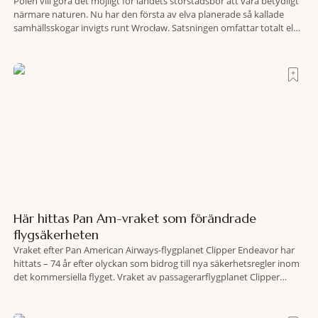
Polen vill göra det möjligt för landets storstadsbor att vara betydligt
närmare naturen. Nu har den första av elva planerade så kallade
samhällsskogar invigts runt Wrocław. Satsningen omfattar totalt elva
större polska städer och ska resultera i vidsträckta, skyddade
skogsområden i direkt anslutning till urbana miljöer. Tanken är att
fler människor ska kunna promenera, motionera
Här hittas Pan Am-vraket som förändrade
flygsäkerheten
Vraket efter Pan American Airways-flygplanet Clipper Endeavor har
hittats – 74 år efter olyckan som bidrog till nya säkerhetsregler inom
det kommersiella flyget. Vraket av passagerarflygplanet Clipper
Endeavor har återfunnits 610 meter under Atlantens yta, drygt 74 år
efter olyckan utanför Puerto Rico. BBC skriver att flygplanet
lokaliserades den 2 juni i år med hjälp