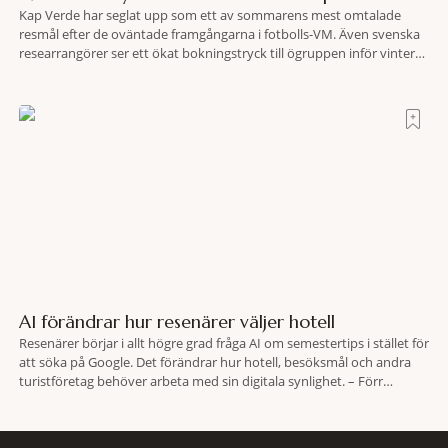
Kap Verde har seglat upp som ett av sommarens mest omtalade
resmål efter de oväntade framgångarna i fotbolls-VM. Även svenska
researrangörer ser ett ökat bokningstryck till ögruppen inför vintern.
Mellan den 6-17 juli såg Ving den första veckan en ökning på 23
procent i antalet bokningar till Kap Verde-ön Sal jämfört med
motsvarande vecka i
AI förändrar hur resenärer väljer hotell
Resenärer börjar i allt högre grad fråga AI om semestertips i stället för
att söka på Google. Det förändrar hur hotell, besöksmål och andra
turistföretag behöver arbeta med sin digitala synlighet. – Förr
handlade det om sökmotoroptimering. Nu handlar det om att AI ska
förstå vem vi passar för och när den ska rekommendera oss,