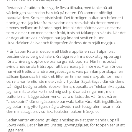
Redan vid åttatiden drar sig de flesta tillbaka, med tanke på att
väckningen sker redan halv två på natten. Då kommer plötsligt
huvudvärken. Som ett pistolskott. Det formligen bultar och bränner i
tinningarna. Jag letar fram alvedon och trots dubbla doser med en
timmes mellanrum händer inget. Inte blir det bättre av att kineserna
som vi delar rum med tjattrar friskt, trots att taklampan släckts. När det
är dags att kravla ur sängen har jag knappt sovit en blund.
Huvudvärken är kvar och fotografen är dessutom rejält magsjuk.
Från Laban Rata är det som att klättra uppför en svart alpin pist,
bestående av berg och sten. Kraftiga rep finns dock att greppa tag i
för att hiva sig uppför de branta granitklipporna. Här finns också
svindlande smala trätrappor att balansera på i mörkret. Framför oss
har vi ett trettiotal andra bergsbestigare, vars pannlampor skapar en
sällsam ljusmosaik i mörkret. Efter en timme med maxpuls, torr mun
och vila var femtionde meter, når vi hyddan Sayat-Sayat, där världens
två högst belägna telefonkiosker finns, uppsatta av Telekom Malaysia.
Jag har mitt telefonkort med mig och prövar att ringa hem, men
batterierna i bägge båsen verkar vara urladdade. Här är också en
”checkpoint”, där en gäspande parkvakt kollar våra klättringstillstånd.
Jag petar i mig ytterligare några alvedon och fotografen rusar in på
den minst sagt provisoriska toaletten bakom träskjulet.
Sedan väntar ett oändligt klipplandskap av slät granit ända upp till
Low’s Peak. Det är lätt att lura sig i gryningsljuset, för toppen ser ut att
ligga nära.