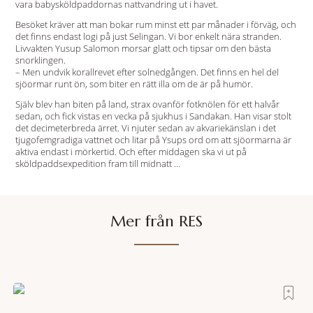
vara babysköldpaddornas nattvandring ut i havet.
Besöket kräver att man bokar rum minst ett par månader i förväg, och
det finns endast logi på just Selingan. Vi bor enkelt nära stranden.
Livvakten Yusup Salomon morsar glatt och tipsar om den bästa
snorklingen.
– Men undvik korallrevet efter solnedgången. Det finns en hel del
sjöormar runt ön, som biter en rätt illa om de är på humör.
Själv blev han biten på land, strax ovanför fotknölen för ett halvår
sedan, och fick vistas en vecka på sjukhus i Sandakan. Han visar stolt
det decimeterbreda ärret. Vi njuter sedan av akvariekänslan i det
tjugofemgradiga vattnet och litar på Ysups ord om att sjöormarna är
aktiva endast i mörkertid. Och efter middagen ska vi ut på
sköldpaddsexpedition fram till midnatt …
Mer från RES