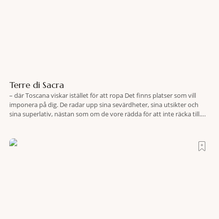
Terre di Sacra
– där Toscana viskar istället för att ropa Det finns platser som vill
imponera på dig. De radar upp sina sevärdheter, sina utsikter och
sina superlativ, nästan som om de vore rädda för att inte räcka till.
Och så finns det Terre di Sacra. En oas som lyckats gömma sig i ett
land som de