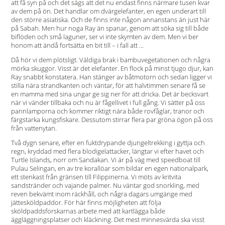
att få syn på och det sägs att det nu endast finns närmare tusen kvar
av dem på ön. Det handlar om dvärgelefanter, en egen underart till
den större asiatiska. Och de finns inte någon annanstans än just här
på Sabah. Men hur noga Ray än spanar, genom att söka sig till både
biflöden och små laguner, ser vi inte skymten av dem. Men vi ber
honom att ändå fortsätta en bit till – i fall att …
Då hör vi dem plötsligt. Väldiga brak i bambuvegetationen och några
mörka skuggor. Visst är det elefanter. En flock på minst tjugo djur, kan
Ray snabbt konstatera. Han stänger av båtmotorn och sedan ligger vi
stilla nära strandkanten och väntar, för att halvtimmen senare få se
en mamma med sina ungar ge sig ner för att dricka. Det är becksvart
när vi vänder tillbaka och nu är fågellivet i full gång. Vi sätter på oss
pannlamporna och kommer riktigt nära både rovfåglar, tranor och
färgstarka kungsfiskare. Dessutom stirrar flera par gröna ögon på oss
från vattenytan.
Två dygn senare, efter en fuktdrypande djungeltrekking i gyttja och
regn, kryddad med flera blodigelattacker, längtar vi efter havet och
Turtle Islands, norr om Sandakan. Vi är på väg med speedboat till
Pulau Selingan, en av tre korallöar som bildar en egen nationalpark,
ett stenkast från gränsen till Filippinerna. Vi möts av kritvita
sandstränder och vajande palmer. Nu väntar god snorkling, med
reven bekvämt inom räckhåll, och några dagars umgänge med
jättesköldpaddor. För här finns möjligheten att följa
sköldpaddsforskarnas arbete med att kartlägga både
äggläggningsplatser och kläckning. Det mest minnesvärda ska visst