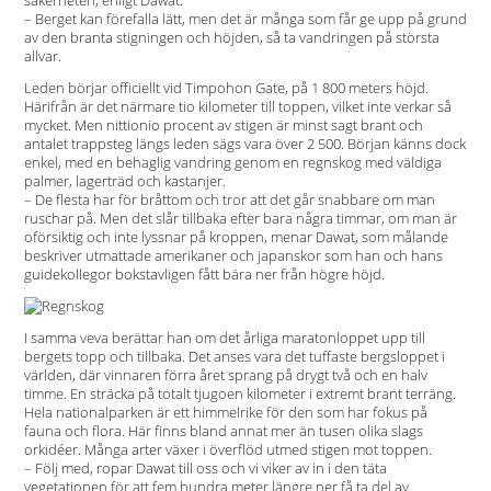
säkerheten, enligt Dawat.
– Berget kan förefalla lätt, men det är många som får ge upp på grund
av den branta stigningen och höjden, så ta vandringen på största
allvar.
Leden börjar officiellt vid Timpohon Gate, på 1 800 meters höjd.
Härifrån är det närmare tio kilometer till toppen, vilket inte verkar så
mycket. Men nittionio procent av stigen är minst sagt brant och
antalet trappsteg längs leden sägs vara över 2 500. Början känns dock
enkel, med en behaglig vandring genom en regnskog med väldiga
palmer, lagerträd och kastanjer.
– De flesta har för bråttom och tror att det går snabbare om man
ruschar på. Men det slår tillbaka efter bara några timmar, om man är
oförsiktig och inte lyssnar på kroppen, menar Dawat, som målande
beskriver utmattade amerikaner och japanskor som han och hans
guidekollegor bokstavligen fått bära ner från högre höjd.
I samma veva berättar han om det årliga maratonloppet upp till
bergets topp och tillbaka. Det anses vara det tuffaste bergsloppet i
världen, där vinnaren förra året sprang på drygt två och en halv
timme. En sträcka på totalt tjugoen kilometer i extremt brant terräng.
Hela nationalparken är ett himmelrike för den som har fokus på
fauna och flora. Här finns bland annat mer än tusen olika slags
orkidéer. Många arter växer i överflöd utmed stigen mot toppen.
– Följ med, ropar Dawat till oss och vi viker av in i den täta
vegetationen för att fem hundra meter längre ner få ta del av