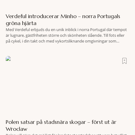
Verdeful introducerar Minho – norra Portugals
gröna hjärta
Med Verdeful erbjuds du en unik inblick i norra Portugal där tempot
är lugnare, gästfriheten större och skönheten slående. Till fots eller
på cykel, i din takt och med vykortsliknande omgivningar som
bakgrund, upplever du regionen på bästa sätt. Följ med på äventyr
bland vingårdar, marknader och sagolika landskap – detta är slow
travel när det
Polen satsar på stadsnära skogar – först ut är
Wrocław