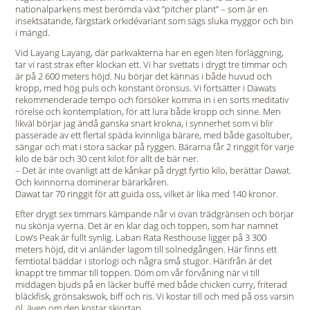
nationalparkens mest berömda växt ”pitcher plant” – som är en
insektsätande, färgstark orkidévariant som sägs sluka myggor och bin
i mängd.
Vid Layang Layang, där parkvakterna har en egen liten förläggning,
tar vi rast strax efter klockan ett. Vi har svettats i drygt tre timmar och
är på 2 600 meters höjd. Nu börjar det kännas i både huvud och
kropp, med hög puls och konstant öronsus. Vi fortsätter i Dawats
rekommenderade tempo och försöker komma in i en sorts meditativ
rörelse och kontemplation, för att lura både kropp och sinne. Men
likväl börjar jag ändå ganska snart krokna, i synnerhet som vi blir
passerade av ett flertal späda kvinnliga bärare, med både gasoltuber,
sängar och mat i stora säckar på ryggen. Bärarna får 2 ringgit för varje
kilo de bär och 30 cent kilot för allt de bär ner.
– Det är inte ovanligt att de kånkar på drygt fyrtio kilo, berättar Dawat.
Och kvinnorna dominerar bärarkåren.
Dawat tar 70 ringgit för att guida oss, vilket är lika med 140 kronor.
Efter drygt sex timmars kämpande når vi ovan trädgränsen och börjar
nu skönja vyerna. Det är en klar dag och toppen, som har namnet
Low’s Peak är fullt synlig. Laban Rata Resthouse ligger på 3 300
meters höjd, dit vi anländer lagom till solnedgången. Här finns ett
femtiotal bäddar i storlogi och några små stugor. Härifrån är det
knappt tre timmar till toppen. Döm om vår förvåning när vi till
middagen bjuds på en läcker buffé med både chicken curry, friterad
bläckfisk, grönsakswok, biff och ris. Vi kostar till och med på oss varsin
öl, även om den kostar skjortan.