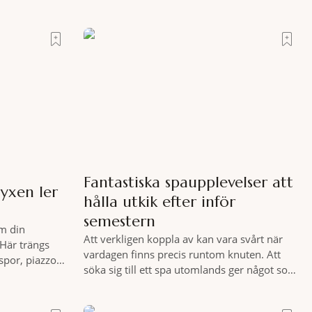
Fantastiska spaupplevelser att
yxen ler
hålla utkik efter inför
semestern
m din
Att verkligen koppla av kan vara svårt när
Här trängs
vardagen finns precis runtom knuten. Att
spor, piazzor
söka sig till ett spa utomlands ger något som
ara italienare
hemmet sällan kan erbjuda – ett genuint
, ett stenkast
miljöombyte som gör det lättare att nå det
sig Portrait