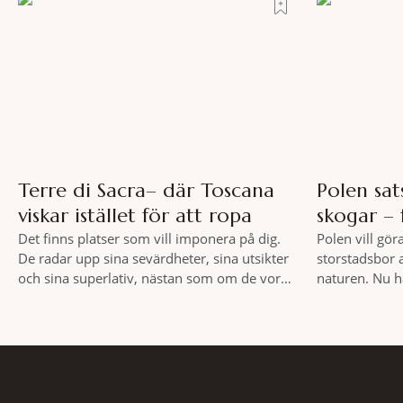
bakgrund, upp
hamnen rör sig i långsamma bågformer
sätt. Följ med
marknader och
slow travel nä
Terre di Sacra– där Toscana
Polen sat
viskar istället för att ropa
skogar – 
Det finns platser som vill imponera på dig.
Polen vill gör
De radar upp sina sevärdheter, sina utsikter
storstadsbor 
och sina superlativ, nästan som om de vore
naturen. Nu h
rädda för att inte räcka till. Och så finns det
planerade så 
Terre di Sacra. En oas som lyckats gömma
runt Wrocław.
sig i ett land som de flesta tror redan är
elva större po
upptäckt. Jag befinner mig
vidsträckta, 
anslutning til
fler människ