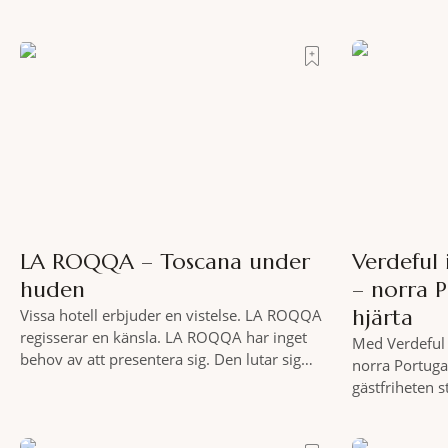
LA ROQQA – Toscana under
Verdeful
huden
– norra 
hjärta
Vissa hotell erbjuder en vistelse. LA ROQQA
regisserar en känsla. LA ROQQA har inget
Med Verdeful 
behov av att presentera sig. Den lutar sig
norra Portuga
bara tillbaka och låter mig komma ikapp och
gästfriheten 
det dröjer inte länge innan jag inser att
Till fots eller
hotellet har en alldeles egen koreografi.
vykortslikna
Ovanför Porto Ercoles pastellfasader, där