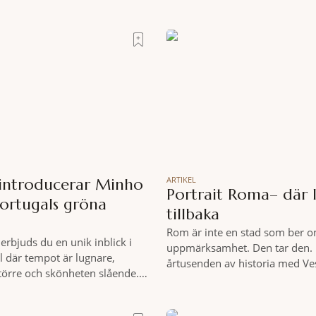
ARTIKEL
 introducerar Minho
Portrait Roma– där l
Portugals gröna
tillbaka
Rom är inte en stad som ber o
erbjuds du en unik inblick i
uppmärksamhet. Den tar den. 
l där tempot är lugnare,
årtusenden av historia med Ve
större och skönheten slående.
och espresso i ett tempo som b
 på cykel, i din takt och med
tycks behärska. Mitt i allt detta
nde omgivningar som
från Spanska trappan, gömmer 