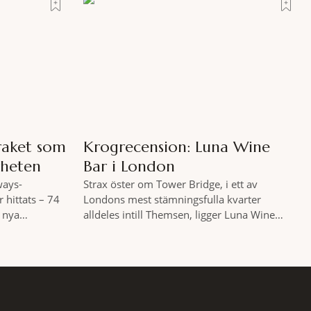
där tillståndet av lugn och harmoni. I en
med den smått
gedigen spamiljö har du proffs som vet
exakt vilka
raket som
Krogrecension: Luna Wine
rheten
Bar i London
ways-
Strax öster om Tower Bridge, i ett av
 hittats – 74
Londons mest stämningsfulla kvarter
l nya
alldeles intill Themsen, ligger Luna Wine
ersiella
Bar. Här möter en ambitiös vinlista en meny
gplanet
som är skapad för att delas – och två plus
its 610 meter
två är lika med en riktigt fullträff. Shad
r efter
Thames är ett både historiskt spännande
BC skriver att
och stämningsfullt kvarter. De gamla
juni i år med