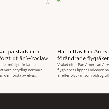
lever du regionen på bästa
Roma – ett hotell som lyckas 
 på äventyr bland vingårdar,
osannolika bedriften att
 sagolika landskap – detta är
r det
sar på stadsnära
Här hittas Pan Am-v
först ut är Wrocław
förändrade flygsäke
a det möjligt för landets
Vraket efter Pan American Air
att vara betydligt närmare
flygplanet Clipper Endeavor har
ar den första av elva
år efter olyckan som bidrog til
kallade samhällsskogar invigts
säkerhetsregler inom det komm
 Satsningen omfattar totalt
flyget. Vraket av passagerarfly
lska städer och ska resultera i
Clipper Endeavor har återfunn
skyddade skogsområden i direkt
under Atlantens yta, drygt 74 å
l urbana miljöer. Tanken är att
olyckan utanför Puerto Rico. B
or ska kunna promenera,
flygplanet lokaliserades den 2 