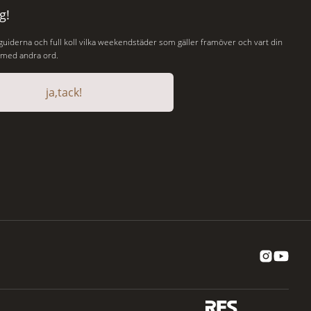
g!
 guiderna och full koll vilka weekendstäder som gäller framöver och vart din
, med andra ord.
ja,tack!