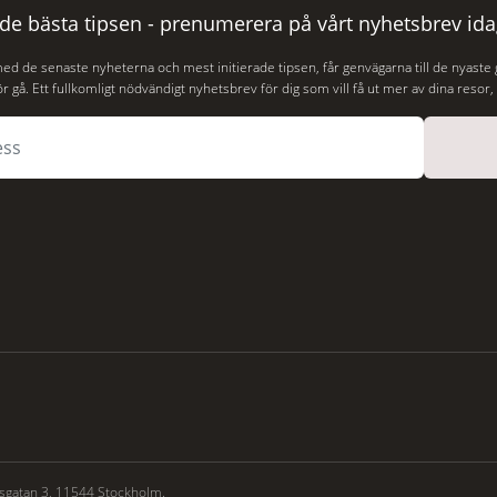
hjälp
 de bästa tipsen - prenumerera på vårt nyhetsbrev ida
med de senaste nyheterna och mest initierade tipsen, får genvägarna till de nyaste
r gå. Ett fullkomligt nödvändigt nyhetsbrev för dig som vill få ut mer av dina resor
sgatan 3, 11544 Stockholm.