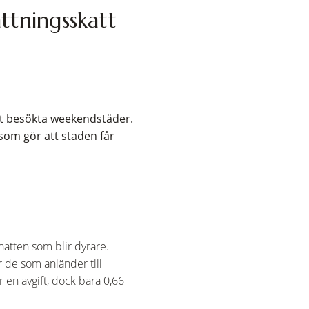
ttningsskatt
st besökta weekendstäder.
 som gör att staden får
natten som blir dyrare.
r de som anländer till
r en avgift, dock bara 0,66