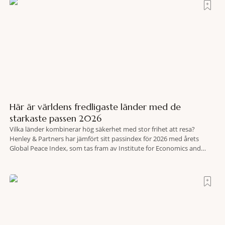
Här är världens fredligaste länder med de
starkaste passen 2026
Vilka länder kombinerar hög säkerhet med stor frihet att resa?
Henley & Partners har jämfört sitt passindex för 2026 med årets
Global Peace Index, som tas fram av Institute for Economics and
Peace. Resultatet är en lista över länder som både hör till världens
fredligaste och har några av de mest kraftfulla passen. Trots att