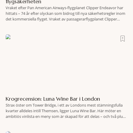
flygsäkerheten
Vraket efter Pan American Airways-flygplanet Clipper Endeavor har
hittats – 74 år efter olyckan som bidrog till nya säkerhetsregler inom
det kommersiella flyget. Vraket av passagerarflygplanet Clipper
Endeavor har återfunnits 610 meter under Atlantens yta, drygt 74 år
efter olyckan utanför Puerto Rico. BBC skriver att flygplanet
lokaliserades den 2 juni i år med hjälp
Krogrecension: Luna Wine Bar i London
Strax öster om Tower Bridge, i ett av Londons mest stämningsfulla
kvarter alldeles intill Themsen, ligger Luna Wine Bar. Här möter en
ambitiös vinlista en meny som är skapad för att delas – och två plus
två är lika med en riktigt fullträff. Shad Thames är ett både historiskt
spännande och stämningsfullt kvarter. De gamla