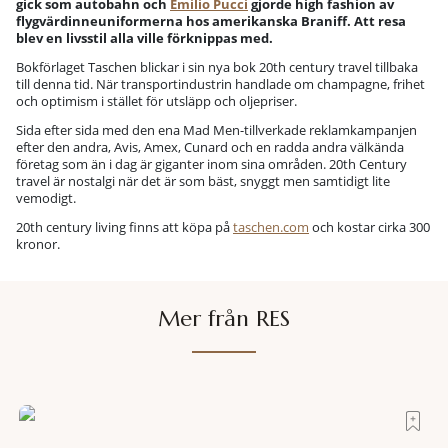
gick som autobahn och
Emilio Pucci
gjorde high fashion av
flygvärdinneuniformerna hos amerikanska Braniff. Att resa
blev en livsstil alla ville förknippas med.
Bokförlaget Taschen blickar i sin nya bok 20th century travel tillbaka
till denna tid. När transportindustrin handlade om champagne, frihet
och optimism i stället för utsläpp och oljepriser.
Sida efter sida med den ena Mad Men-tillverkade reklamkampanjen
efter den andra, Avis, Amex, Cunard och en radda andra välkända
företag som än i dag är giganter inom sina områden. 20th Century
travel är nostalgi när det är som bäst, snyggt men samtidigt lite
vemodigt.
20th century living finns att köpa på
taschen.com
och kostar cirka 300
kronor.
Mer från RES