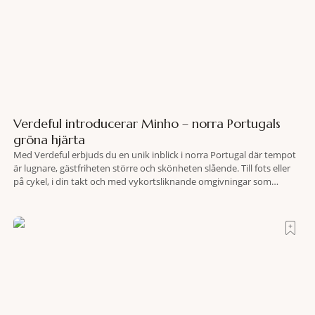
Verdeful introducerar Minho – norra Portugals
gröna hjärta
Med Verdeful erbjuds du en unik inblick i norra Portugal där tempot
är lugnare, gästfriheten större och skönheten slående. Till fots eller
på cykel, i din takt och med vykortsliknande omgivningar som
bakgrund, upplever du regionen på bästa sätt. Följ med på äventyr
bland vingårdar, marknader och sagolika landskap – detta är slow
travel när det