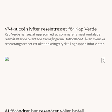
VM-succén lyfter reseintresset för Kap Verde
Kap Verde har seglat upp som ett av sommarens mest omtalade
resmål efter de oväntade framgångarna i fotbolls-VM. Även svenska
researrangörer ser ett ökat bokningstryck till ögruppen inför vintern.
Mellan den 6-17 juli såg Ving den första veckan en ökning på 23
procent i antalet bokningar till Kap Verde-ön Sal jämfört med
motsvarande vecka i
AI förändrar hur resenärer väljer hotell