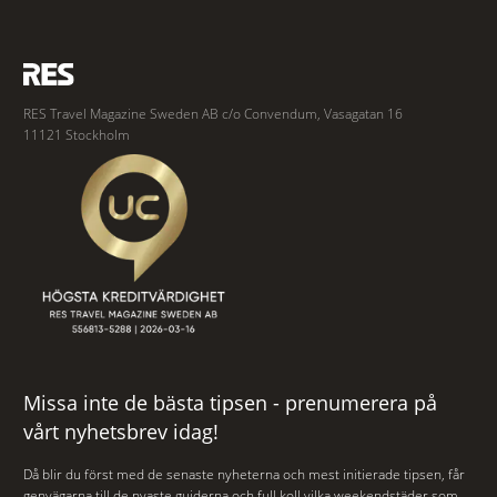
RES Travel Magazine Sweden AB c/o Convendum, Vasagatan 16
11121 Stockholm
Missa inte de bästa tipsen - prenumerera på
vårt nyhetsbrev idag!
Då blir du först med de senaste nyheterna och mest initierade tipsen, får
genvägarna till de nyaste guiderna och full koll vilka weekendstäder som