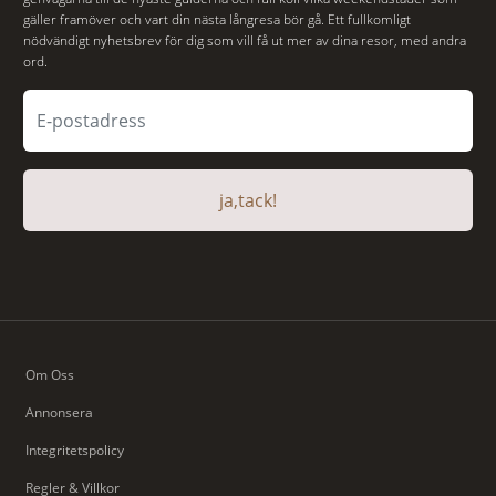
gäller framöver och vart din nästa långresa bör gå. Ett fullkomligt
nödvändigt nyhetsbrev för dig som vill få ut mer av dina resor, med andra
ord.
ja,tack!
Om Oss
Annonsera
Integritetspolicy
Regler & Villkor