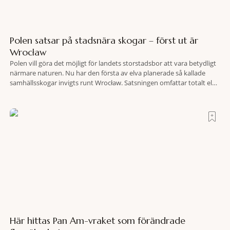
Polen satsar på stadsnära skogar – först ut är
Wrocław
Polen vill göra det möjligt för landets storstadsbor att vara betydligt
närmare naturen. Nu har den första av elva planerade så kallade
samhällsskogar invigts runt Wrocław. Satsningen omfattar totalt elva
större polska städer och ska resultera i vidsträckta, skyddade
skogsområden i direkt anslutning till urbana miljöer. Tanken är att
fler människor ska kunna promenera, motionera
Här hittas Pan Am-vraket som förändrade