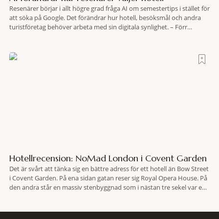
Resenärer börjar i allt högre grad fråga AI om semestertips i stället för
att söka på Google. Det förändrar hur hotell, besöksmål och andra
turistföretag behöver arbeta med sin digitala synlighet. – Förr
handlade det om sökmotoroptimering. Nu handlar det om att AI ska
förstå vem vi passar för och när den ska rekommendera oss,
Hotellrecension: NoMad London i Covent Garden
Det är svårt att tänka sig en bättre adress för ett hotell än Bow Street
i Covent Garden. På ena sidan gatan reser sig Royal Opera House. På
den andra står en massiv stenbyggnad som i nästan tre sekel var en
plats dit människor släpades mot sin vilja. Här har Oscar Wilde stått
inför rätta.