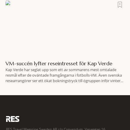
VM-succén lyfter reseintresset för Kap Verde
Kap Verde har seglat upp som ett av sommarens mest omtalade
resmål efter de oväntade framgångarna i fotbolls-VM. Även svenska
researrangörer ser ett ökat bokningstryck till ögruppen inför vintern.
Mellan den 6-17 juli såg Ving den första veckan en ökning på 23
procent i antalet bokningar till Kap Verde-ön Sal jämfört med
motsvarande vecka i
RES Travel Magazine Sweden AB c/o Convendum, Vasagatan 16