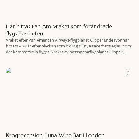
Här hittas Pan Am-vraket som förändrade
flygsäkerheten
Vraket efter Pan American Airways-flygplanet Clipper Endeavor har
hittats – 74 år efter olyckan som bidrog till nya säkerhetsregler inom
det kommersiella flyget. Vraket av passagerarflygplanet Clipper
Endeavor har återfunnits 610 meter under Atlantens yta, drygt 74 år
efter olyckan utanför Puerto Rico. BBC skriver att flygplanet
lokaliserades den 2 juni i år med hjälp
Krogrecension: Luna Wine Bar i London