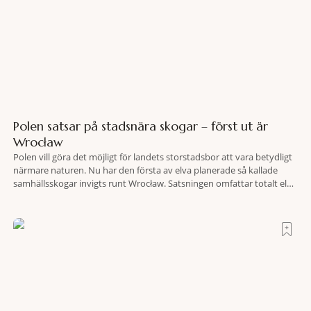
Polen satsar på stadsnära skogar – först ut är
Wrocław
Polen vill göra det möjligt för landets storstadsbor att vara betydligt
närmare naturen. Nu har den första av elva planerade så kallade
samhällsskogar invigts runt Wrocław. Satsningen omfattar totalt elva
större polska städer och ska resultera i vidsträckta, skyddade
skogsområden i direkt anslutning till urbana miljöer. Tanken är att
fler människor ska kunna promenera, motionera