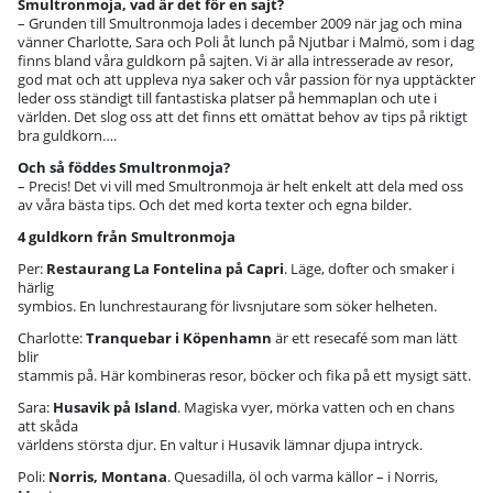
Smultronmoja, vad är det för en sajt?
– Grunden till Smultronmoja lades i december 2009 när jag och mina
vänner Charlotte, Sara och Poli åt lunch på Njutbar i Malmö, som i dag
finns bland våra guldkorn på sajten. Vi är alla intresserade av resor,
god mat och att uppleva nya saker och vår passion för nya upptäckter
leder oss ständigt till fantastiska platser på hemmaplan och ute i
världen. Det slog oss att det finns ett omättat behov av tips på riktigt
bra guldkorn….
Och så föddes Smultronmoja?
– Precis! Det vi vill med Smultronmoja är helt enkelt att dela med oss
av våra bästa tips. Och det med korta texter och egna bilder.
4 guldkorn från Smultronmoja
Per:
Restaurang La Fontelina på Capri
. Läge, dofter och smaker i
härlig
symbios. En lunchrestaurang för livsnjutare som söker helheten.
Charlotte:
Tranquebar i Köpenhamn
är ett resecafé som man lätt
blir
stammis på. Här kombineras resor, böcker och fika på ett mysigt sätt.
Sara:
Husavik på Island
. Magiska vyer, mörka vatten och en chans
att skåda
världens största djur. En valtur i Husavik lämnar djupa intryck.
Poli:
Norris, Montana
. Quesadilla, öl och varma källor – i Norris,