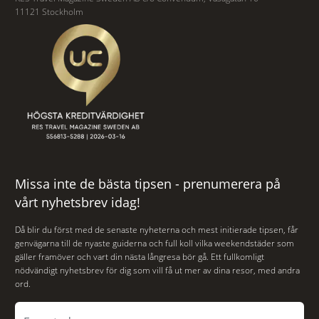
11121 Stockholm
Missa inte de bästa tipsen - prenumerera på
vårt nyhetsbrev idag!
Då blir du först med de senaste nyheterna och mest initierade tipsen, får
genvägarna till de nyaste guiderna och full koll vilka weekendstäder som
gäller framöver och vart din nästa långresa bör gå. Ett fullkomligt
nödvändigt nyhetsbrev för dig som vill få ut mer av dina resor, med andra
ord.