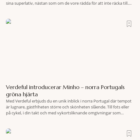
sina superlativ, nästan som om de vore rädda för att inte räcka till.
Och så finns det Terre di Sacra. En oas som lyckats gömma sig i ett
land som de
Verdeful introducerar Minho – norra Portugals
gröna hjärta
Med Verdeful erbjuds du en unik inblick i norra Portugal där tempot
är lugnare, gästfriheten större och skönheten slående. Till fots eller
på cykel, i din takt och med vykortsliknande omgivningar som
bakgrund, upplever du regionen på bästa sätt. Följ med på äventyr
bland vingårdar, marknader och sagolika landskap – detta är slow
travel när det