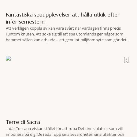
Fantastiska spaupplevelser att hålla utkik efter
inför semestern
Att verkligen koppla av kan vara svårt när vardagen finns precis
runtom knuten. Att söka sig till ett spa utomlands ger något som
hemmet sällan kan erbjuda – ett genuint miljöombyte som gör det
lättare att nå det där tillståndet av lugn och harmoni. I en gedigen
spamiljö har du proffs som vet exakt vilka
Terre di Sacra
– där Toscana viskar istället för att ropa Det finns platser som vill
imponera på dig. De radar upp sina sevärdheter, sina utsikter och