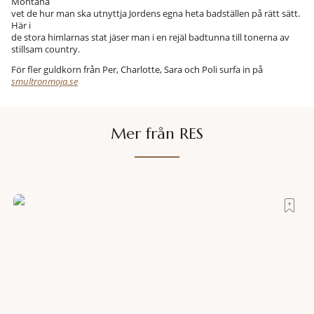
Montana
vet de hur man ska utnyttja Jordens egna heta badställen på rätt sätt.
Här i
de stora himlarnas stat jäser man i en rejäl badtunna till tonerna av
stillsam country.
För fler guldkorn från Per, Charlotte, Sara och Poli surfa in på
smultronmoja.se
Mer från RES