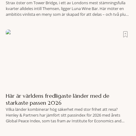
Strax öster om Tower Bridge, i ett av Londons mest stämningsfulla
kvarter alldeles intill Themsen, ligger Luna Wine Bar. Här möter en
ambitiös vinlista en meny som är skapad för att delas – och två plus
två är lika med en riktigt fullträff. Shad Thames är ett både historiskt
spännande och stämningsfullt kvarter. De gamla
Här är världens fredligaste länder med de
starkaste passen 2026
Vilka länder kombinerar hög säkerhet med stor frihet att resa?
Henley & Partners har jämfört sitt passindex för 2026 med årets
Global Peace Index, som tas fram av Institute for Economics and
Peace. Resultatet är en lista över länder som både hör till världens
fredligaste och har några av de mest kraftfulla passen. Trots att