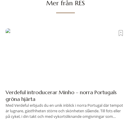
Mer från RES
Verdeful introducerar Minho – norra Portugals
gröna hjärta
Med Verdeful erbjuds du en unik inblick i norra Portugal där tempot
är lugnare, gästfriheten större och skönheten slående. Till fots eller
på cykel, i din takt och med vykortsliknande omgivningar som
bakgrund, upplever du regionen på bästa sätt. Följ med på äventyr
bland vingårdar, marknader och sagolika landskap – detta är slow