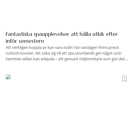
Fantastiska spaupplevelser att hålla utkik efter
inför semestern
Att verkligen koppla av kan vara svårt när vardagen finns precis
runtom knuten. Att söka sig till ett spa utomlands ger något som
hemmet sällan kan erbjuda – ett genuint miljöombyte som gör det
lättare att nå det där tillståndet av lugn och harmoni. I en gedigen
spamiljö har du proffs som vet exakt vilka