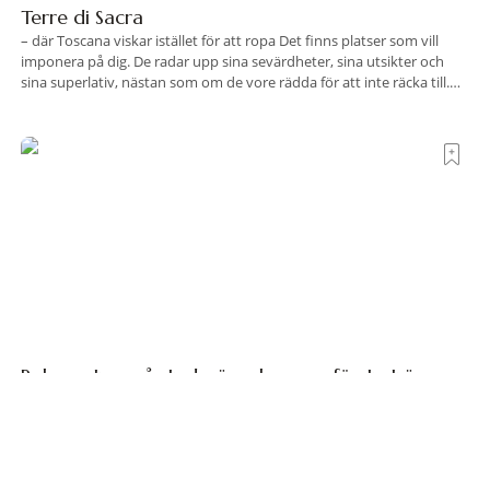
Terre di Sacra
– där Toscana viskar istället för att ropa Det finns platser som vill
imponera på dig. De radar upp sina sevärdheter, sina utsikter och
sina superlativ, nästan som om de vore rädda för att inte räcka till.
Och så finns det Terre di Sacra. En oas som lyckats gömma sig i ett
land som de
Polen satsar på stadsnära skogar – först ut är
Wrocław
Polen vill göra det möjligt för landets storstadsbor att vara betydligt
närmare naturen. Nu har den första av elva planerade så kallade
samhällsskogar invigts runt Wrocław. Satsningen omfattar totalt elva
större polska städer och ska resultera i vidsträckta, skyddade