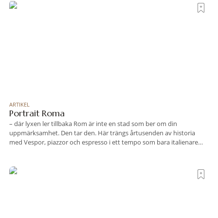
travel när det
ARTIKEL
Portrait Roma
– där lyxen ler tillbaka Rom är inte en stad som ber om din
uppmärksamhet. Den tar den. Här trängs årtusenden av historia
med Vespor, piazzor och espresso i ett tempo som bara italienare
tycks behärska. Mitt i allt detta, ett stenkast från Spanska trappan,
gömmer sig Portrait Roma – ett hotell som lyckas med