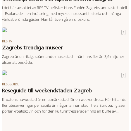
I det här avsnittet av RES TV beösker Hans Fahlén Zagrebs anrikaste hotell
– Esplanade – en inrättning med mycket intressant historia och många
världsberömda gäster. Han får även gå en slipskurs.
RES TV
Zagrebs trendiga museer
Zagreb är en riktigt spännande museistad – här finns fler än 3,6 miljoner
alster att beskåda.
RESEGUIDE
Reseguide till weekendstaden Zagreb
Kroatens huvudstad är en utmärkt stad för en weekendresa. Här hittar du
fler uteserveringar per capita än någon annan stad i hela Europa, i glasen
porlar kroatiskt vin och för den kulturintresserade finns en buffé av
museer, utställningar och gallerier att botanisera bland