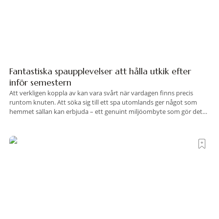
Fantastiska spaupplevelser att hålla utkik efter
inför semestern
Att verkligen koppla av kan vara svårt när vardagen finns precis
runtom knuten. Att söka sig till ett spa utomlands ger något som
hemmet sällan kan erbjuda – ett genuint miljöombyte som gör det
lättare att nå det där tillståndet av lugn och harmoni. I en gedigen
spamiljö har du proffs som vet exakt vilka