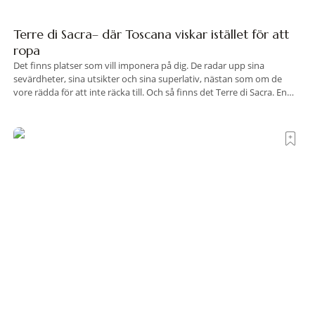
Terre di Sacra– där Toscana viskar istället för att
ropa
Det finns platser som vill imponera på dig. De radar upp sina
sevärdheter, sina utsikter och sina superlativ, nästan som om de
vore rädda för att inte räcka till. Och så finns det Terre di Sacra. En
oas som lyckats gömma sig i ett land som de flesta tror redan är
upptäckt. Jag befinner mig
Polen satsar på stadsnära skogar – först ut är
Wrocław
Polen vill göra det möjligt för landets storstadsbor att vara betydligt