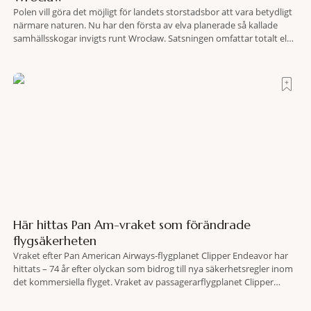
Polen vill göra det möjligt för landets storstadsbor att vara betydligt
närmare naturen. Nu har den första av elva planerade så kallade
samhällsskogar invigts runt Wrocław. Satsningen omfattar totalt elva
större polska städer och ska resultera i vidsträckta, skyddade
skogsområden i direkt anslutning till urbana miljöer. Tanken är att
fler människor ska kunna promenera, motionera
Här hittas Pan Am-vraket som förändrade
flygsäkerheten
Vraket efter Pan American Airways-flygplanet Clipper Endeavor har
hittats – 74 år efter olyckan som bidrog till nya säkerhetsregler inom
det kommersiella flyget. Vraket av passagerarflygplanet Clipper
Endeavor har återfunnits 610 meter under Atlantens yta, drygt 74 år
efter olyckan utanför Puerto Rico. BBC skriver att flygplanet