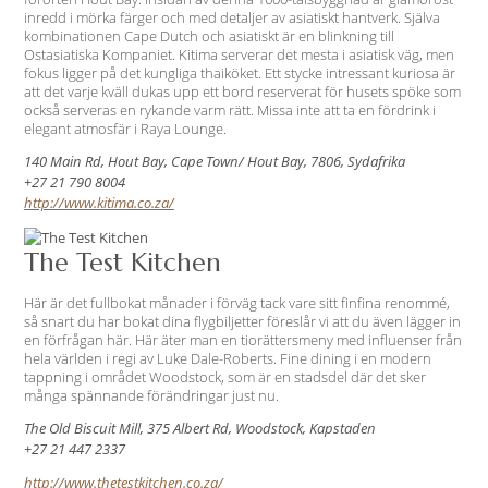
inredd i mörka färger och med detaljer av asiatiskt hantverk. Själva
kombinationen Cape Dutch och asiatiskt är en blinkning till
Ostasiatiska Kompaniet. Kitima serverar det mesta i asiatisk väg, men
fokus ligger på det kungliga thaiköket. Ett stycke intressant kuriosa är
att det varje kväll dukas upp ett bord reserverat för husets spöke som
också serveras en rykande varm rätt. Missa inte att ta en fördrink i
elegant atmosfär i Raya Lounge.
140 Main Rd, Hout Bay, Cape Town/ Hout Bay, 7806, Sydafrika
+27 21 790 8004
http://www.kitima.co.za/
The Test Kitchen
Här är det fullbokat månader i förväg tack vare sitt finfina renommé,
så snart du har bokat dina flygbiljetter föreslår vi att du även lägger in
en förfrågan här. Här äter man en tiorättersmeny med influenser från
hela världen i regi av Luke Dale-Roberts. Fine dining i en modern
tappning i området Woodstock, som är en stadsdel där det sker
många spännande förändringar just nu.
The Old Biscuit Mill, 375 Albert Rd, Woodstock, Kapstaden
+27 21 447 2337
http://www.thetestkitchen.co.za/