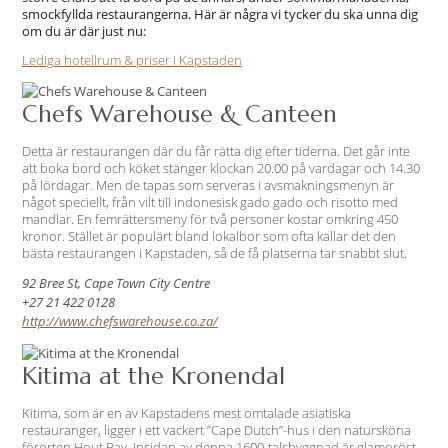
smockfyllda restaurangerna. Här är några vi tycker du ska unna dig
om du är där just nu:
Lediga hotellrum & priser i Kapstaden
Chefs Warehouse & Canteen
Detta är restaurangen där du får rätta dig efter tiderna. Det går inte
att boka bord och köket stänger klockan 20.00 på vardagar och 14.30
på lördagar. Men de tapas som serveras i avsmakningsmenyn är
något speciellt, från vilt till indonesisk gado gado och risotto med
mandlar. En femrättersmeny för två personer kostar omkring 450
kronor. Stället är populärt bland lokalbor som ofta kallar det den
bästa restaurangen i Kapstaden, så de få platserna tar snabbt slut.
92 Bree St, Cape Town City Centre
+27 21 422 0128
http://www.chefswarehouse.co.za/
Kitima at the Kronendal
Kitima, som är en av Kapstadens mest omtalade asiatiska
restauranger, ligger i ett vackert ’’Cape Dutch’’-hus i den natursköna
förorten Hout Bay. Insidan av denna 1600-talsbyggnad är glamoröst