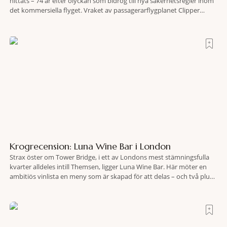
hittats – 74 år efter olyckan som bidrog till nya säkerhetsregler inom
det kommersiella flyget. Vraket av passagerarflygplanet Clipper
Endeavor har återfunnits 610 meter under Atlantens yta, drygt 74 år
efter olyckan utanför Puerto Rico. BBC skriver att flygplanet
lokaliserades den 2 juni i år med hjälp
Krogrecension: Luna Wine Bar i London
Strax öster om Tower Bridge, i ett av Londons mest stämningsfulla
kvarter alldeles intill Themsen, ligger Luna Wine Bar. Här möter en
ambitiös vinlista en meny som är skapad för att delas – och två plus
två är lika med en riktigt fullträff. Shad Thames är ett både historiskt
spännande och stämningsfullt kvarter. De gamla