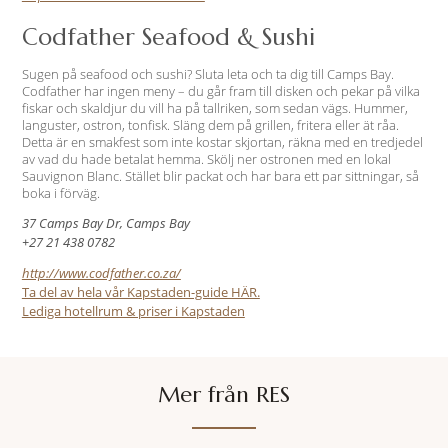
Codfather Seafood & Sushi
Sugen på seafood och sushi? Sluta leta och ta dig till Camps Bay.
Codfather har ingen meny – du går fram till disken och pekar på vilka
fiskar och skaldjur du vill ha på tallriken, som sedan vägs. Hummer,
languster, ostron, tonfisk. Släng dem på grillen, fritera eller ät råa.
Detta är en smakfest som inte kostar skjortan, räkna med en tredjedel
av vad du hade betalat hemma. Skölj ner ostronen med en lokal
Sauvignon Blanc. Stället blir packat och har bara ett par sittningar, så
boka i förväg.
37 Camps Bay Dr, Camps Bay
+27 21 438 0782
http://www.codfather.co.za/
Ta del av hela vår Kapstaden-guide HÄR.
Lediga hotellrum & priser i Kapstaden
Mer från RES