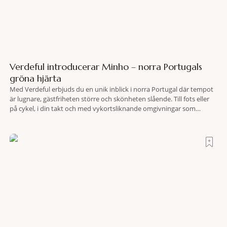
Verdeful introducerar Minho – norra Portugals
gröna hjärta
Med Verdeful erbjuds du en unik inblick i norra Portugal där tempot
är lugnare, gästfriheten större och skönheten slående. Till fots eller
på cykel, i din takt och med vykortsliknande omgivningar som
bakgrund, upplever du regionen på bästa sätt. Följ med på äventyr
bland vingårdar, marknader och sagolika landskap – detta är slow
travel när det