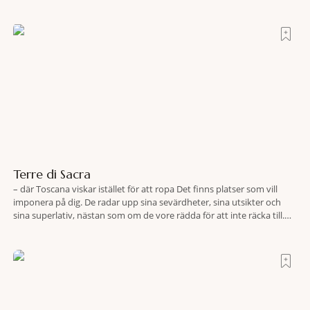
Terre di Sacra
– där Toscana viskar istället för att ropa Det finns platser som vill
imponera på dig. De radar upp sina sevärdheter, sina utsikter och
sina superlativ, nästan som om de vore rädda för att inte räcka till.
Och så finns det Terre di Sacra. En oas som lyckats gömma sig i ett
land som de