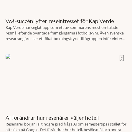
VM-succén lyfter reseintresset för Kap Verde
Kap Verde har seglat upp som ett av sommarens mest omtalade
resmål efter de oväntade framgångarna i fotbolls-VM. Även svenska
researrangörer ser ett ökat bokningstryck till ögruppen inför vintern.
Mellan den 6-17 juli såg Ving den första veckan en ökning på 23
procent i antalet bokningar till Kap Verde-ön Sal jämfört med
motsvarande vecka i
AI förändrar hur resenärer väljer hotell
Resenärer börjar i allt högre grad fråga AI om semestertips i stället för
att söka på Google. Det förändrar hur hotell, besöksmål och andra