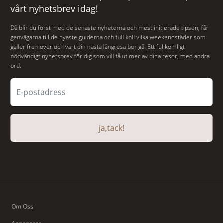
vårt nyhetsbrev idag!
Då blir du först med de senaste nyheterna och mest initierade tipsen, får
genvägarna till de nyaste guiderna och full koll vilka weekendstäder som
gäller framöver och vart din nästa långresa bör gå. Ett fullkomligt
nödvändigt nyhetsbrev för dig som vill få ut mer av dina resor, med andra
ord.
ja,tack!
Om Oss