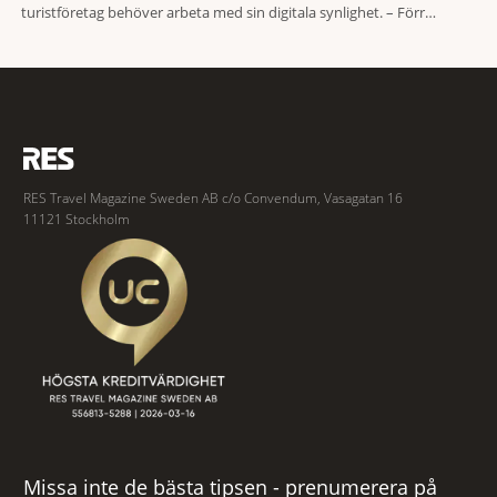
turistföretag behöver arbeta med sin digitala synlighet. – Förr
handlade det om sökmotoroptimering. Nu handlar det om att AI ska
förstå vem vi passar för och när den ska rekommendera oss,
RES Travel Magazine Sweden AB c/o Convendum, Vasagatan 16
11121 Stockholm
Missa inte de bästa tipsen - prenumerera på