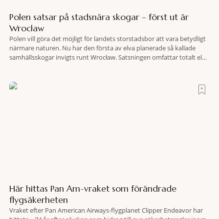
Polen satsar på stadsnära skogar – först ut är
Wrocław
Polen vill göra det möjligt för landets storstadsbor att vara betydligt
närmare naturen. Nu har den första av elva planerade så kallade
samhällsskogar invigts runt Wrocław. Satsningen omfattar totalt elva
större polska städer och ska resultera i vidsträckta, skyddade
skogsområden i direkt anslutning till urbana miljöer. Tanken är att
fler människor ska kunna promenera, motionera
Här hittas Pan Am-vraket som förändrade
flygsäkerheten
Vraket efter Pan American Airways-flygplanet Clipper Endeavor har