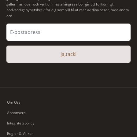
gäller framöver och vart din nästa långresa bör gå. Ett fullkomligt
nödvändigt nyhetsbrev för dig som vill få ut mer av dina resor, med andra
ord.
ja,tack!
Om Oss
Annonsera
Integritetspolicy
Regler & Villkor