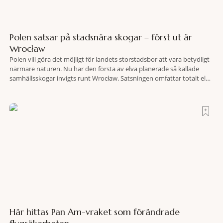
Polen satsar på stadsnära skogar – först ut är
Wrocław
Polen vill göra det möjligt för landets storstadsbor att vara betydligt
närmare naturen. Nu har den första av elva planerade så kallade
samhällsskogar invigts runt Wrocław. Satsningen omfattar totalt elva
större polska städer och ska resultera i vidsträckta, skyddade
skogsområden i direkt anslutning till urbana miljöer. Tanken är att
fler människor ska kunna promenera, motionera
Här hittas Pan Am-vraket som förändrade