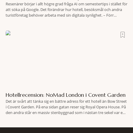
Resenärer börjar i allt högre grad fråga AI om semestertips i stället för
att söka på Google. Det förändrar hur hotell, besöksmål och andra
turistföretag behöver arbeta med sin digitala synlighet. – Förr
handlade det om sökmotoroptimering. Nu handlar det om att AI ska
förstå vem vi passar för och när den ska rekommendera oss,
Hotellrecension: NoMad London i Covent Garden
Det är svårt att tänka sig en bättre adress för ett hotell än Bow Street
i Covent Garden. På ena sidan gatan reser sig Royal Opera House. På
den andra står en massiv stenbyggnad som i nästan tre sekel var en
plats dit människor släpades mot sin vilja. Här har Oscar Wilde stått
inför rätta.