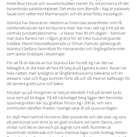
Hotel Blue House och souvenirbutiken Harem 55, vid portarna till det
bysantinska palatskomplexet. Det enda som återstår i dag är palatsets
fasad som vetter mot Marmarasjön och ett antal flotta mosaikgolv.
Istanbul har bevarat en rikedom av historiska sevärdheter som få
världsmetropoler kan konkurrera med. När man sett sig trött på de
centrala turistattraktionerna – vi klarar max 30 om dagen – behöver
man bara flanera ner i någon gränd för att hitta huzundrypande
träkåkar liksom fotostatkopierade ur Orhan Pamuks självbiografi
Istanbul (Stellans favoritbok för närvarande) och årgångsfarbröder
som spelar brädspel i tesalonger.
För att få en känsla av hur Istanbul kan ha tett sig när det var
Miklagård, är det bäst att fara till Selçuk på Egeiska kusten. Resan tar
hela natten, men lyckligtvis är långfärdsbussarna bekväma och en
steward i väst och fluga kommer förbi då och då med en kaffevagn för
att servera gratis juice och kakor.
Klockan sju på morgonen är Selçuk stendött. Folk på landet tycks
sova sent på lördagar. På ett närbeläget berg ligger den berömda
sjusovargrottan där sju grabbar försov sig i 200 år, och vars
sömntuteri därefter firades i Sverige varje år på sjusovardagen.
En skylt med namnet Homeros låter passande och det visar sig vara
ett pensionat som drivs av en glad snickare vid namn Devris, som
virvlar runt likt en dervisch på dygnet runt-skift. Rummen är
excentriskt möblerade och hans mamma lagar rustik middag medan