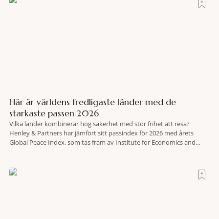
Här är världens fredligaste länder med de
starkaste passen 2026
Vilka länder kombinerar hög säkerhet med stor frihet att resa?
Henley & Partners har jämfört sitt passindex för 2026 med årets
Global Peace Index, som tas fram av Institute for Economics and
Peace. Resultatet är en lista över länder som både hör till världens
fredligaste och har några av de mest kraftfulla passen. Trots att