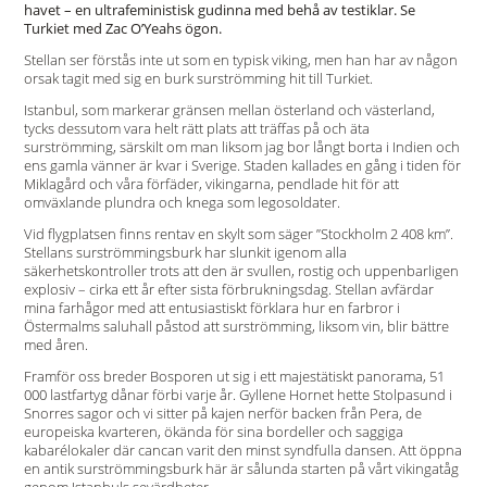
havet – en ultrafeministisk gudinna med behå av testiklar. Se
Turkiet med Zac O’Yeahs ögon.
Stellan ser förstås inte ut som en typisk viking, men han har av någon
orsak tagit med sig en burk surströmming hit till Turkiet.
Istanbul, som markerar gränsen mellan österland och västerland,
tycks dessutom vara helt rätt plats att träffas på och äta
surströmming, särskilt om man liksom jag bor långt borta i Indien och
ens gamla vänner är kvar i Sverige. Staden kallades en gång i tiden för
Miklagård och våra förfäder, vikingarna, pendlade hit för att
omväxlande plundra och knega som legosoldater.
Vid flygplatsen finns rentav en skylt som säger ”Stockholm 2 408 km”.
Stellans surströmmingsburk har slunkit igenom alla
säkerhetskontroller trots att den är svullen, rostig och uppenbarligen
explosiv – cirka ett år efter sista förbrukningsdag. Stellan avfärdar
mina farhågor med att entusiastiskt förklara hur en farbror i
Östermalms saluhall påstod att surströmming, liksom vin, blir bättre
med åren.
Framför oss breder Bosporen ut sig i ett majestätiskt panorama, 51
000 lastfartyg dånar förbi varje år. Gyllene Hornet hette Stolpasund i
Snorres sagor och vi sitter på kajen nerför backen från Pera, de
europeiska kvarteren, ökända för sina bordeller och saggiga
kabarélokaler där cancan varit den minst syndfulla dansen. Att öppna
en antik surströmmingsburk här är sålunda starten på vårt vikingatåg