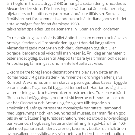
är i högform trots att drygt 2 340 år har gått sedan den grundades av
Alexander den store. Där finns inget sevärt annat än containerfartyg,
oljetankers och flottbasen (som man ändå inte tillåts se). Som alla
filmälskare vet förekommer Iskenderun också i Indiana Jones och det
sista korståget, fast för att återskapa 1930-
talskänslan spelades just de scenerna in i Spanien och Jordanien.
En resenärs logiska mål är istället Antiochia, som numera också kallas
Antakya. Staden vid Orontesfloden ligger i den dal längs vilken
Alexander tågade mot Syrien och där Sidenvägen tog slut. Eller
började, beroende på vilket håll man reser åt. Än i dag är närheten till
österlandet tydlig, bussen till Aleppo tar bara fyra timmar, och det är i
Antiochia jag får min gastronomi-intellektuella väckelse.
Liksom de tre föregående destinationerna blev även detta en av
Romarrikets viktigaste städer – nummer tre i ordningen ­efter själva
Rom och Alexandria, om man ska vara petnoga. ­Julius Caesar byggde
en amfiteater, Trajanus lät bygga ett tempel och Hadrianus såg till att
vattenledningsverk och akvedukter konstruerades. Trakten var känd
för sina badanläggningar, hedonistiskt leverne och lyxvillor – och det
var här Cleopatra och Antonius gifte sig och tillbringade sin
smekmånad. Många intressanta ­mosaikgolv har hittats i samband
med utgrävningar och kan ­beundras på museet, där man får en god
bild av en tvåtusenårig turistdestination, med ett utbud av överdådiga
banketter och högklassig teaterunderhållning. En golvbård från 400-
talet med panoramabilder av arenor, tavernor, butiker och folk är en
av mosaikmuseets viktigare sevärdheter, och den blir i kombination