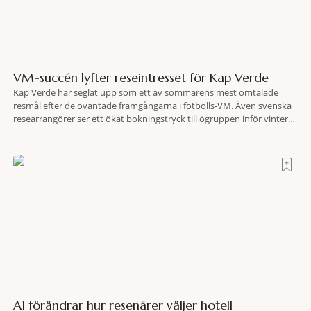
VM-succén lyfter reseintresset för Kap Verde
Kap Verde har seglat upp som ett av sommarens mest omtalade
resmål efter de oväntade framgångarna i fotbolls-VM. Även svenska
researrangörer ser ett ökat bokningstryck till ögruppen inför vintern.
Mellan den 6-17 juli såg Ving den första veckan en ökning på 23
procent i antalet bokningar till Kap Verde-ön Sal jämfört med
motsvarande vecka i
AI förändrar hur resenärer väljer hotell