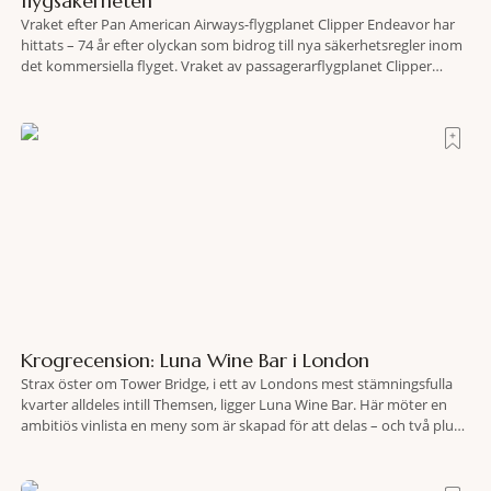
flygsäkerheten
Vraket efter Pan American Airways-flygplanet Clipper Endeavor har
hittats – 74 år efter olyckan som bidrog till nya säkerhetsregler inom
det kommersiella flyget. Vraket av passagerarflygplanet Clipper
Endeavor har återfunnits 610 meter under Atlantens yta, drygt 74 år
efter olyckan utanför Puerto Rico. BBC skriver att flygplanet
lokaliserades den 2 juni i år med hjälp
Krogrecension: Luna Wine Bar i London
Strax öster om Tower Bridge, i ett av Londons mest stämningsfulla
kvarter alldeles intill Themsen, ligger Luna Wine Bar. Här möter en
ambitiös vinlista en meny som är skapad för att delas – och två plus
två är lika med en riktigt fullträff. Shad Thames är ett både historiskt
spännande och stämningsfullt kvarter. De gamla