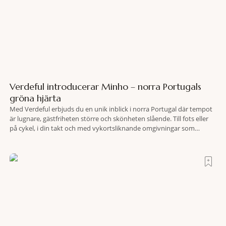
Verdeful introducerar Minho – norra Portugals
gröna hjärta
Med Verdeful erbjuds du en unik inblick i norra Portugal där tempot
är lugnare, gästfriheten större och skönheten slående. Till fots eller
på cykel, i din takt och med vykortsliknande omgivningar som
bakgrund, upplever du regionen på bästa sätt. Följ med på äventyr
bland vingårdar, marknader och sagolika landskap – detta är slow
travel när det