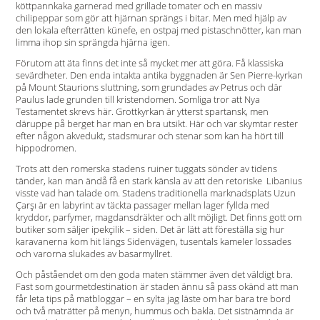
köttpannkaka garnerad med grillade tomater och en massiv
chilipeppar som gör att hjärnan sprängs i bitar. Men med hjälp av
den lokala efterrätten künefe, en ostpaj med pistaschnötter, kan man
limma ihop sin sprängda hjärna igen.
Förutom att äta finns det inte så mycket mer att göra. Få klassiska
sevärdheter. Den enda intakta antika byggnaden är Sen Pierre-kyrkan
på Mount Staurions sluttning, som grundades av Petrus och där
Paulus lade grunden till kristen­domen. Somliga tror att Nya
Testamentet skrevs här. Grott­kyrkan är ytterst spartansk, men
däruppe på berget har man en bra utsikt. Här och var skymtar rester
efter någon akvedukt, stadsmurar och stenar som kan ha hört till
hippodromen.
Trots att den romerska stadens ruiner tuggats sönder av tid­ens
tänder, kan man ändå få en stark känsla av att den retoriske ­ Libanius
visste vad han talade om. Stadens traditionella marknadsplats Uzun
Çarşı är en labyrint av täckta passager mellan ­lager fyllda med
kryddor, parfymer, magdansdräkter och allt möjligt. Det finns gott om
butiker som säljer ipekçilik – ­siden. Det är lätt att föreställa sig hur
karavanerna kom hit längs ­Sidenvägen, tusentals kameler lossades
och varorna slukades av basarmyllret.
Och påståendet om den goda maten stämmer även det väldigt bra.
Fast som gourmetdestination är staden ännu så pass okänd att man
får leta tips på matbloggar – en sylta jag läste om har bara tre bord
och två maträtter på menyn, hummus och bakla. Det sistnämnda är