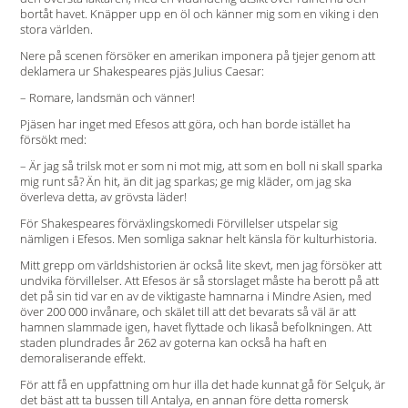
bortåt havet. Knäpper upp en öl och känner mig som en viking i den
stora världen.
Nere på scenen försöker en amerikan imponera på tjejer genom att
deklamera ur Shakespeares pjäs Julius Caesar:
– Romare, landsmän och vänner!
Pjäsen har inget med Efesos att göra, och han borde istället ha
försökt med:
– Är jag så trilsk mot er som ni mot mig, att som en boll ni skall sparka
mig runt så? Än hit, än dit jag sparkas; ge mig kläder, om jag ska
överleva detta, av grövsta läder!
För Shakespeares förväxlingskomedi Förvillelser utspelar sig
nämligen i Efesos. Men somliga saknar helt känsla för kulturhistoria.
Mitt grepp om världshistorien är också lite skevt, men jag försöker att
undvika förvillelser. Att Efesos är så storslaget måste ha berott på att
det på sin tid var en av de viktigaste hamnarna i Mindre Asien, med
över 200 000 invånare, och skälet till att det bevarats så väl är att
hamnen slammade igen, havet flyttade och likaså befolkningen. Att
staden plundrades år 262 av goterna kan också ha haft en
demoraliserande effekt.
För att få en uppfattning om hur illa det hade kunnat gå för Selçuk, är
det bäst att ta bussen till Antalya, en annan före detta romersk