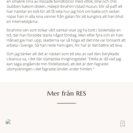
en smakrik röra av mosade bondbönor med vitlök, lime och chili.
Gubben bakom disken, Halepli Ibrahim Ustad Huzun, blir så paff att
han hämtar en tolk för att få veta hur jag hört om bakla och sedan
ropar han in alla sina vänner från gatan för att kungöra att han blivit
en internetstjärna.
Ibrahims vän som tolkar vårt samtal visar sig ha bott i Södertälje en
tid, där han försökte starta något företag. Men efter fyra och en halv
månad gav han upp, skatterna var så höga att det inte var lönsamt att
arbeta i Sverige. Så han reste hem igen, för här är det bättre att leva.
Och jag tänker att det är nästan som ett eko av vad den beryktade
Libanius sa, i det där olympiska invigningstalet: ”Detta är då vad jag
kan säga angående min födelsestad, att det är den fagraste
utsmyckningen i det fagraste landet under himlen.”
Mer från RES