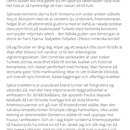
Devris bjuder alla sina gäster på vin uppe på takterrassen varje kväll.
Det hela är så hemtrevligt att man nästan vill bli turk.
Självaste Homeros ska ha bott i krokarna och under antiken ståtade
Selçuk dessutom med ett av världens sju underverk, Arte­mistemplet,
helgat åt en ultrafeministisk gudinna med en behå av rakade testiklar.
Dessutom finns på stadsmuseet Turkiets mest berömda konstverk
som pryder miljontals vykort – den falliske guden vars könsorgan är
större än hans hjärna. Statyetten hittades i Efesos romerska bordell.
Då jag förutser en lång dag, köper jag ett sexpack Efes (som förstås är
döpt efter Efesos) och vandrar ut till den arkeologiska
utgrävningsplatsen. Den romerska spökstaden är utan tvekan
Turkiets största sevärdhet både till storlek, kvalitet och historisk
bemärkelse, och nästan jämförbart med Pompeji. Man ­flanerar på
stensatta gator förbi marknadstorg, tittar in i ett strålande ­bibliotek,
och överallt syns fontäner, badanläggningar och ­offentliga toaletter.
Själva toaletterna är populärast bland turister att fotografera sig
sittandes på, men det mest imponerande byggnadsverket är
amfiteatern för 30 000 åskådare, där aposteln Paulus skapade ­
kalabalik då han försökte övertyga folk att sluta tillverka
Artemissouvenirer och gå över till kristendomen istället. Men den
lukrativa tempelturismen försörjde många hantverkare, vilka under
ledning av silversmeden Demetrios ställde till med upplopp mot
Paulus i amfiteatern. Och än i dag köper turisterna Artemis­statyetter
så Paulus tycks ha ödslat sin tid här, tänker jag och slår mig ner på
den översta läktaren, med en vidunderlig utsikt över ruinerna och