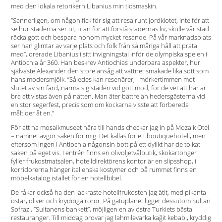
med den lokala retorikern Libanius min tidsmaskin.
”Sannerligen, om någon fick för sig att resa runt jordklotet, inte för att
se hur städerna ser ut, utan för att förstå städernas liv, skulle vår stad
räcka gott och bespara honom mycket resande. På vår marknadsplats
ser han glimtar av varje plats och folk från så många håll att prata
med”, orerade Libanius i sitt invigningstal inför de olympiska spelen i
Antiochia år 360. Han beskrev ­Antiochias underbara aspekter, hur
självaste Alexander den store ansåg att vattnet smakade lika sött som
hans modersmjölk. ”Således kan resenärer, i mörkertimmen mot
slutet av sin färd, närma sig staden vid gott mod, för de vet att här är
bra att vistas även på natten. Man äter bättre än hedersgästerna vid
en stor segerfest, precis som om kockarna visste att förbereda
måltider åt en.”
För att ha mosaikmuseet nära till hands checkar jag in på ­Mozaik Otel
– namnet avgör saken för mig. Det kallas för ett boutique­hotell, men
eftersom ingen i Antiochia någonsin bott på ett dylikt har de tolkat
saken på eget vis. I entrén finns en oliv­oljetvålbutik, skokartonger
fyller frukostmatsalen, hotell­direktörens kontor är en slipsshop, i
korridorerna hänger italienska kostymer och på rummet finns en
möbelkatalog istället för en hotellbibel.
De råkar också ha den läckraste hotellfrukosten jag ätit, med pikanta
ostar, oliver och kryddiga röror. På gatuplanet ligger dessutom Sultan
Sofrazı, ”Sultanens bankett”, möjligen en av östra Turkiets bästa
restauranger. Till middag provar jag lahmilevarka kağit kebabı, kryddig