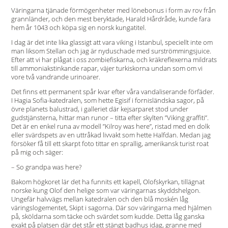
Väringarna tjänade förmögenheter med lönebonus i form av rov från
grannländer, och den mest beryktade, Harald Hårdråde, kunde fara
hem år 1043 och köpa sig en norsk kungatitel.
I dag är det inte lika glassigt att vara viking i Istanbul, speciellt inte om
man liksom Stellan och jag är nyduschade med surströmmingsjuice.
Efter att vi har plågat i oss zombiefiskarna, och kräkreflexerna mildrats
till ammoniakstinkande rapar, väjer turkiskorna undan som om vi
vore två vandrande urinoarer.
Det finns ett permanent spår kvar efter våra vandaliserande förfäder.
I Hagia Sofia-katedralen, som hette Egisif i fornisländska sagor, på
övre planets balustrad, i galleriet där kejsarparet stod under
gudstjänsterna, hittar man runor – titta efter skylten ”Viking graffiti”.
Det är en enkel runa av modell ”Kilroy was here”, ristad med en dolk
eller svärdspets av en uttråkad livvakt som hette Halfdan. Medan jag
försöker få till ett skarpt foto tittar en sprallig, amerikansk turist roat
på mig och säger:
– So grandpa was here?
Bakom högkoret lär det ha funnits ett kapell, Olofskyrkan, tillägnat
norske kung Olof den helige som var väringarnas skyddshelgon.
Ungefär halvvägs mellan katedralen och den blå moskén låg
väringslogementet, Skipt i sagorna. Där sov väringarna med hjälmen
på, sköldarna som täcke och svärdet som kudde. Detta låg ganska
exakt på platsen där det står ett stängt badhus idag, granne med