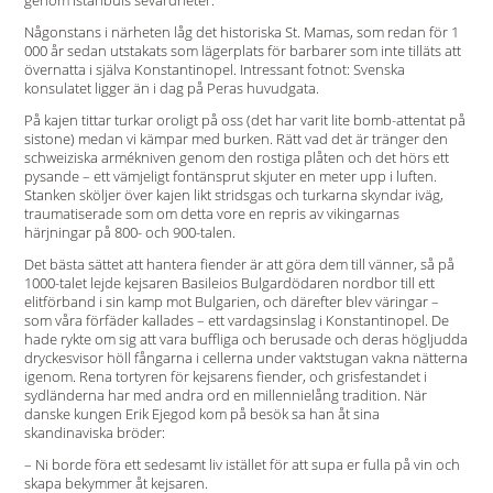
genom Istanbuls sevärdheter.
Någonstans i närheten låg det historiska St. Mamas, som redan för 1
000 år sedan utstakats som lägerplats för barbarer som inte tilläts att
övernatta i själva Konstantinopel. Intressant fotnot: Svenska
konsulatet ligger än i dag på Peras huvudgata.
På kajen tittar turkar oroligt på oss (det har varit lite bomb-attentat på
sistone) medan vi kämpar med burken. Rätt vad det är tränger den
schweiziska armékniven genom den rostiga plåten och det hörs ett
pysande – ett vämjeligt fontänsprut skjuter en meter upp i luften.
Stanken sköljer över kajen likt stridsgas och turkarna skyndar iväg,
traumatiserade som om detta vore en repris av vikingarnas
härjningar på 800- och 900-talen.
Det bästa sättet att hantera fiender är att göra dem till vänner, så på
1000-talet lejde kejsaren Basileios Bulgardödaren nordbor till ett
elitförband i sin kamp mot Bulgarien, och därefter blev väringar –
som våra förfäder kallades – ett vardagsinslag i Konstantinopel. De
hade rykte om sig att vara buffliga och berusade och deras högljudda
dryckesvisor höll fångarna i cellerna under vaktstugan vakna nätterna
igenom. Rena tortyren för kejsarens fiender, och grisfestandet i
sydländerna har med andra ord en millennielång tradition. När
danske kungen Erik Ejegod kom på besök sa han åt sina
skandinaviska bröder:
– Ni borde föra ett sedesamt liv istället för att supa er fulla på vin och
skapa bekymmer åt kejsaren.