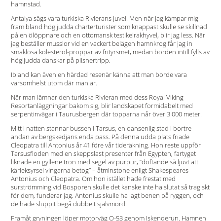
hamnstad.
Antalya sägs vara turkiska Rivierans juvel. Men när jag kämpar mig
fram bland högljudda charterturister som knappast skulle se skillnad
på en ölöppnare och en otto­mansk testikelrakhyvel, blir jag less. När
jag beställer musslor vid en vackert belägen hamnkrog får jag in
smaklösa kolesterol-proppar av frityrsmet, medan borden intill fylls av
högljudda danskar på pilsnertripp.
Ibland kan även en härdad resenär känna att man borde vara
varsomhelst utom där man är.
När man lämnar den turkiska Rivieran med dess Royal ­Viking
Resortanläggningar bakom sig, blir landskapet formidabelt med
serpentinvägar i Taurusbergen där topparna når över 3 000 ­meter.
Mitt i natten stannar bussen i Tarsus, en oansenlig stad i bortre
ändan av bergskedjans enda pass. På denna udda plats friade
Cleopatra till Antonius år 41 före vår tideräkning. Hon reste uppför
Tarsusfloden med en skeppslast presenter från Egypten, fartyget
liknade en gyllene tron med segel av purpur, ”doftande så ljuvt att
kärleksyrsel vingarna betog” – åtminstone enligt Shakespeares
Antonius och Cleopatra. Om hon istället hade frestat med
surströmming vid Bosporen skulle det kanske inte ha slutat så tragiskt
för dem, funderar jag. Antonius skulle ha lagt benen på ryggen, och
de hade sluppit begå dubbelt självmord.
Framåt gryningen löper motorväg O-53 genom Iskenderun. Hamnen