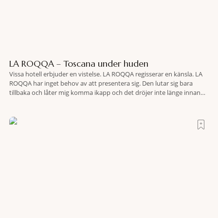
LA ROQQA – Toscana under huden
Vissa hotell erbjuder en vistelse. LA ROQQA regisserar en känsla. LA
ROQQA har inget behov av att presentera sig. Den lutar sig bara
tillbaka och låter mig komma ikapp och det dröjer inte länge innan
jag inser att hotellet har en alldeles egen koreografi. Ovanför Porto
Ercoles pastellfasader, där hamnen rör sig i långsamma bågformer