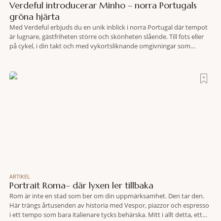
Verdeful introducerar Minho – norra Portugals
gröna hjärta
Med Verdeful erbjuds du en unik inblick i norra Portugal där tempot
är lugnare, gästfriheten större och skönheten slående. Till fots eller
på cykel, i din takt och med vykortsliknande omgivningar som
bakgrund, upplever du regionen på bästa sätt. Följ med på äventyr
bland vingårdar, marknader och sagolika landskap – detta är slow
travel när det
ARTIKEL
Portrait Roma– där lyxen ler tillbaka
Rom är inte en stad som ber om din uppmärksamhet. Den tar den.
Här trängs årtusenden av historia med Vespor, piazzor och espresso
i ett tempo som bara italienare tycks behärska. Mitt i allt detta, ett