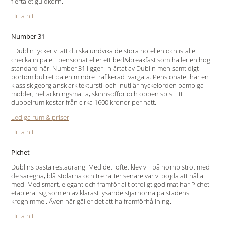
flertalet guldkorn.
Hitta hit
Number 31
I Dublin tycker vi att du ska undvika de stora hotellen och istället
checka in på ett pensionat eller ett bed&breakfast som håller en hög
standard här. Number 31 ligger i hjärtat av Dublin men samtidigt
bortom bullret på en mindre trafikerad tvärgata. Pensionatet har en
klassisk georgiansk arkitekturstil och inuti är nyckelorden pampiga
möbler, heltäckningsmatta, skinnsoffor och öppen spis. Ett
dubbelrum kostar från cirka 1600 kronor per natt.
Lediga rum & priser
Hitta hit
Pichet
Dublins bästa restaurang. Med det löftet klev vi i på hörnbistrot med
de säregna, blå stolarna och tre rätter senare var vi böjda att hålla
med. Med smart, elegant och framför allt otroligt god mat har Pichet
etablerat sig som en av klarast lysande stjärnorna på stadens
kroghimmel. Även här gäller det att ha framförhållning.
Hitta hit