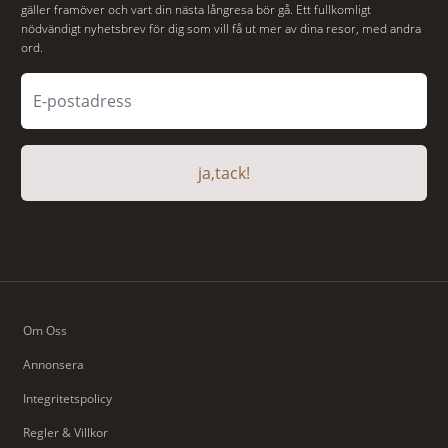
gäller framöver och vart din nästa långresa bör gå. Ett fullkomligt
nödvändigt nyhetsbrev för dig som vill få ut mer av dina resor, med andra
ord.
ja,tack!
Om Oss
Annonsera
Integritetspolicy
Regler & Villkor