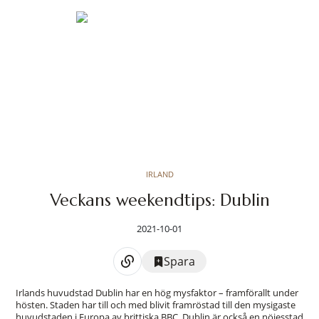
IRLAND
Veckans weekendtips: Dublin
2021-10-01
Spara
Irlands huvudstad Dublin har en hög mysfaktor – framförallt under
hösten. Staden har till och med blivit framröstad till den mysigaste
huvudstaden i Europa av brittiska BBC. Dublin är också en nöjesstad