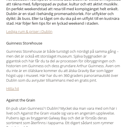
att räkna med, fullproppad av pubar, kultur och ett aktivt musikliv.
En perfekt weekendstad att resa till med kompisgänget helt enkelt.
Dublin är en stad i behändig promenadstorlek. För utflykter och
dylikt: åk buss. Eller ta tåget om du ska på en utflykt till en kustnära
stad. Här följer fem tips för en lyckad weekend i staden.
Lediga rum & priser i Dublin
Guinness Storehouse
Guinness Storehouse är både turistigt och nördigt på samma gång –
men det är också ett storslaget museum. Själva byggnaden är
gigantisk och här får du ta del av processen för ölbryggningen och
historien om Guinness och dess grundare Arthur Guinness. Även om
du inte är en ölälskare kommer du att älska Gravity Bar som ligger
högst upp i museet. Här har du en 360 graders panoramautsikt över
Dublin som du avnjuter tillsammans med en gratis pint.
Hitta hit
Against the Grain
En pub utan Guinness? I Dublin? Mycket ska man vara med om här i
livet och Against the Grain visade sig vara en angenäm upplevelse.
Pubens ägs av bryggeriet Galway Bay och det är förstås deras
sortiment som återfinns i tapparna. Ett digert sådant som rymmer