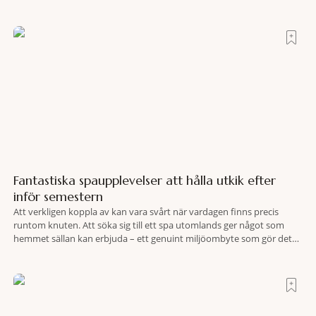
stenkast från Spanska trappan, gömmer sig Portrait Roma – ett
hotell som lyckas med den smått osannolika bedriften att
Fantastiska spaupplevelser att hålla utkik efter
inför semestern
Att verkligen koppla av kan vara svårt när vardagen finns precis
runtom knuten. Att söka sig till ett spa utomlands ger något som
hemmet sällan kan erbjuda – ett genuint miljöombyte som gör det
lättare att nå det där tillståndet av lugn och harmoni. I en gedigen
spamiljö har du proffs som vet exakt vilka