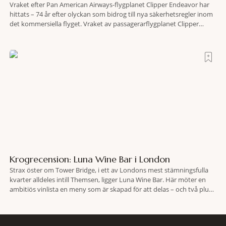
Vraket efter Pan American Airways-flygplanet Clipper Endeavor har
hittats – 74 år efter olyckan som bidrog till nya säkerhetsregler inom
det kommersiella flyget. Vraket av passagerarflygplanet Clipper
Endeavor har återfunnits 610 meter under Atlantens yta, drygt 74 år
efter olyckan utanför Puerto Rico. BBC skriver att flygplanet
lokaliserades den 2 juni i år med hjälp
Krogrecension: Luna Wine Bar i London
Strax öster om Tower Bridge, i ett av Londons mest stämningsfulla
kvarter alldeles intill Themsen, ligger Luna Wine Bar. Här möter en
ambitiös vinlista en meny som är skapad för att delas – och två plus
två är lika med en riktigt fullträff. Shad Thames är ett både historiskt
spännande och stämningsfullt kvarter. De gamla