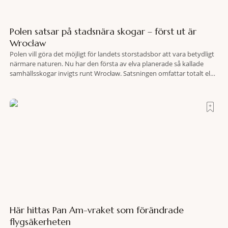
Polen satsar på stadsnära skogar – först ut är
Wrocław
Polen vill göra det möjligt för landets storstadsbor att vara betydligt
närmare naturen. Nu har den första av elva planerade så kallade
samhällsskogar invigts runt Wrocław. Satsningen omfattar totalt elva
större polska städer och ska resultera i vidsträckta, skyddade
skogsområden i direkt anslutning till urbana miljöer. Tanken är att
fler människor ska kunna promenera, motionera
Här hittas Pan Am-vraket som förändrade
flygsäkerheten