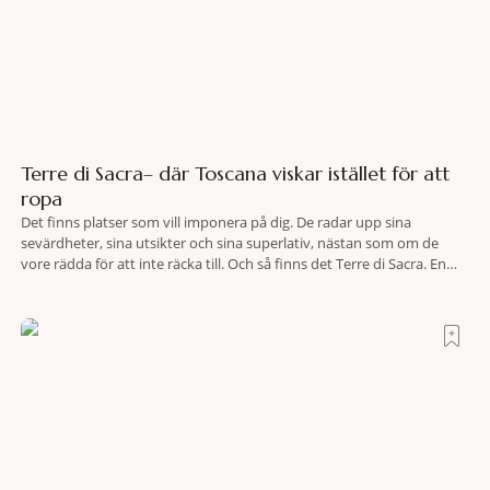
Terre di Sacra– där Toscana viskar istället för att
ropa
Det finns platser som vill imponera på dig. De radar upp sina
sevärdheter, sina utsikter och sina superlativ, nästan som om de
vore rädda för att inte räcka till. Och så finns det Terre di Sacra. En
oas som lyckats gömma sig i ett land som de flesta tror redan är
upptäckt. Jag befinner mig