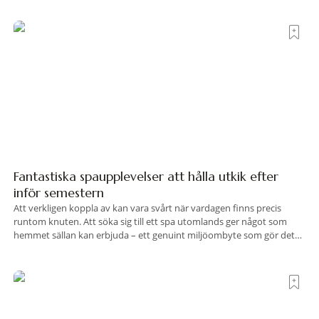
hotell som lyckas med den smått osannolika bedriften att
Fantastiska spaupplevelser att hålla utkik efter
inför semestern
Att verkligen koppla av kan vara svårt när vardagen finns precis
runtom knuten. Att söka sig till ett spa utomlands ger något som
hemmet sällan kan erbjuda – ett genuint miljöombyte som gör det
lättare att nå det där tillståndet av lugn och harmoni. I en gedigen
spamiljö har du proffs som vet exakt vilka