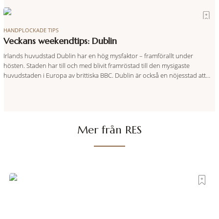
cross Dublin without passing a pub”. RES listar sex favoriter.
HANDPLOCKADE TIPS
Veckans weekendtips: Dublin
Irlands huvudstad Dublin har en hög mysfaktor – framförallt under
hösten. Staden har till och med blivit framröstad till den mysigaste
huvudstaden i Europa av brittiska BBC. Dublin är också en nöjesstad att
räkna med, fullproppad av pubar, kultur och ett aktivt musikliv. En perfekt
weekendstad att resa till med kompisgänget helt enkelt.
Mer från RES