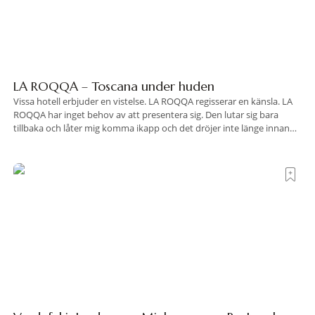
LA ROQQA – Toscana under huden
Vissa hotell erbjuder en vistelse. LA ROQQA regisserar en känsla. LA
ROQQA har inget behov av att presentera sig. Den lutar sig bara
tillbaka och låter mig komma ikapp och det dröjer inte länge innan
jag inser att hotellet har en alldeles egen koreografi. Ovanför Porto
Ercoles pastellfasader, där hamnen rör sig i långsamma bågformer