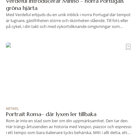
Verdeful introducerar Minho – norra Portugals
gröna hjärta
Med Verdeful erbjuds du en unik inblick i norra Portugal där tempot
är lugnare, gästfriheten större och skönheten slående. Till fots eller
på cykel, i din takt och med vykortsliknande omgivningar som
bakgrund, upplever du regionen på bästa sätt. Följ med på äventyr
bland vingårdar, marknader och sagolika landskap – detta är slow
travel när det
ARTIKEL
Portrait Roma– där lyxen ler tillbaka
Rom är inte en stad som ber om din uppmärksamhet. Den tar den.
Här trängs årtusenden av historia med Vespor, piazzor och espresso
i ett tempo som bara italienare tycks behärska. Mitt i allt detta, ett
stenkast från Spanska trappan, gömmer sig Portrait Roma – ett