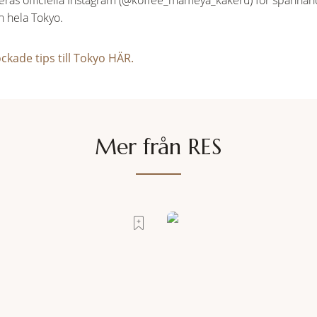
å deras officiella Instagram (@koffee_mameya_kakeru) för spä
n hela Tokyo.
ckade tips till Tokyo HÄR.
Mer från RES