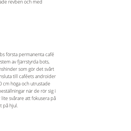
illade revben och med
abs första permanenta café
tem av fjärrstyrda bots,
shinder som gör det svårt
nsluta till caféets androider
20 cm höga och utrustade
tällningar när de rör sig i
 lite svårare att fokusera på
t på hjul.