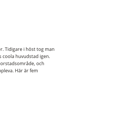
r. Tidigare i höst tog man
ns coola huvudstad igen.
storstadsområde, och
ppleva. Här är fem