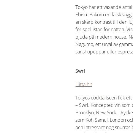
Tokyo har ett växande anta
Ebisu. Bakom en falsk vägg 
en skarp kontrast till den 
för spellistan för natten. Vi
bjuda på modern house. När
Nagumo, ett urval av gamma
sanshopeppar eller espres
Swrl
Hitta hit
Tokyos cocktailscen fick e
– Swrl. Konceptet: vin som
Brooklyn, New York. Dryck
som Koh Samui, London och A
och intressant nog snurras 