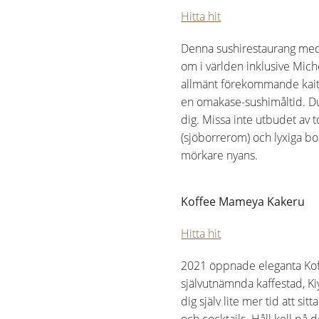
Hitta hit
Denna sushirestaurang med
om i världen inklusive Mich
allmänt förekommande kaitens
en omakase-sushimåltid. Du
dig. Missa inte utbudet av
(sjöborrerom) och lyxiga bo
mörkare nyans.
Koffee Mameya Kakeru
Hitta hit
2021 öppnade eleganta Koffe
självutnämnda kaffestad, K
dig själv lite mer tid att s