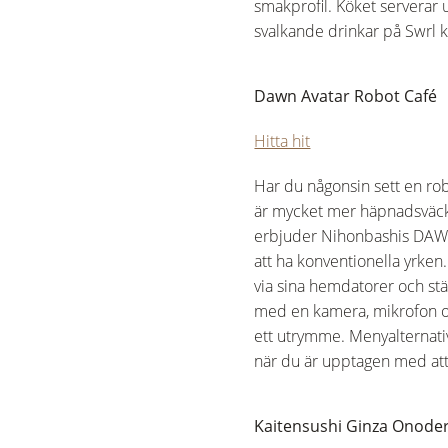
smakprofil. Köket serverar 
svalkande drinkar på Swrl k
Dawn Avatar Robot Café
Hitta hit
Har du någonsin sett en ro
är mycket mer häpnadsväcka
erbjuder Nihonbashis DAWN
att ha konventionella yrken.
via sina hemdatorer och st
med en kamera, mikrofon oc
ett utrymme. Menyalternative
när du är upptagen med att t
Kaitensushi Ginza Onode