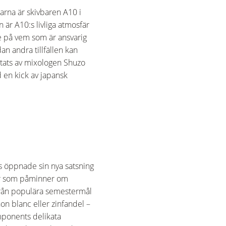
arna är skivbaren A10 i
 är A10:s livliga atmosfär
de på vem som är ansvarig
dan andra tillfällen kan
tats av mixologen Shuzo
 en kick av japansk
s öppnade sin nya satsning
bar som påminner om
från populära semestermål
on blanc eller zinfandel –
omponents delikata