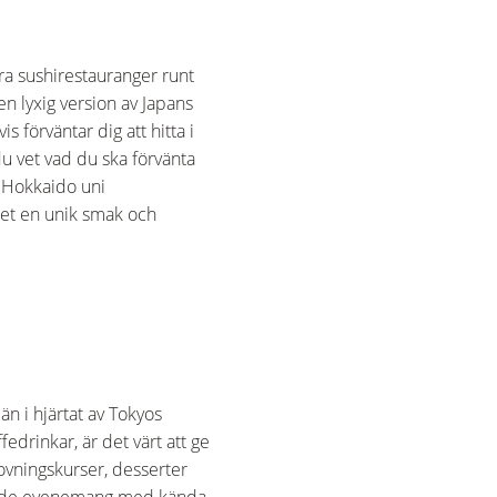
a sushirestauranger runt
n lyxig version av Japans
 förväntar dig att hitta i
u vet vad du ska förvänta
t Hokkaido uni
 det en unik smak och
n i hjärtat av Tokyos
drinkar, är det värt att ge
provningskurser, desserter