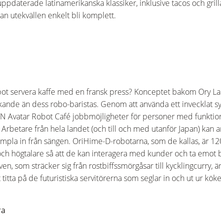
uppdaterade latinamerikanska klassiker, inklusive tacos och gr
an utekvällen enkelt bli komplett.
bot servera kaffe med en fransk press? Konceptet bakom Ory L
nde än dess robo-baristas. Genom att använda ett invecklat sys
 Avatar Robot Café jobbmöjligheter för personer med funktion
 Arbetare från hela landet (och till och med utanför Japan) kan a
ämpla in från sängen. OriHime-D-robotarna, som de kallas, är 1
h högtalare så att de kan interagera med kunder och ta emot bes
n, som sträcker sig från rostbiffssmörgåsar till kycklingcurry, är
itta på de futuristiska servitörerna som seglar in och ut ur köke
ra