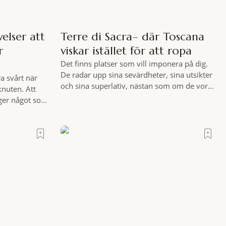
elser att
Terre di Sacra– där Toscana
r
viskar istället för att ropa
Det finns platser som vill imponera på dig.
De radar upp sina sevärdheter, sina utsikter
a svårt när
och sina superlativ, nästan som om de vore
knuten. Att
rädda för att inte räcka till. Och så finns det
 ger något som
Terre di Sacra. En oas som lyckats gömma
tt genuint
sig i ett land som de flesta tror redan är
e att nå det
upptäckt. Jag befinner mig
moni. I en
s som vet