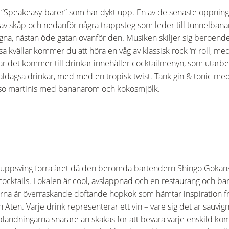
l “Speakeasy-barer” som har dykt upp. En av de senaste öppning
av skåp och nedanför några trappsteg som leder till tunnelbanan
lugna, nästan öde gatan ovanför den. Musiken skiljer sig beroen
ssa kvällar kommer du att höra en våg av klassisk rock ‘n’ roll, me
 det kommer till drinkar innehåller cocktailmenyn, som utarbe
ldagsa drinkar, med med en tropisk twist. Tänk gin & tonic med
so martinis med bananarom och kokosmjölk.
tt uppsving förra året då den berömda bartendern Shingo Gokan
 cocktails. Lokalen är cool, avslappnad och en restaurang och 
erna är överraskande doftande hopkok som hämtar inspiration 
ten. Varje drink representerar ett vin – vare sig det är sauvign
blandningarna snarare än skakas för att bevara varje enskild k