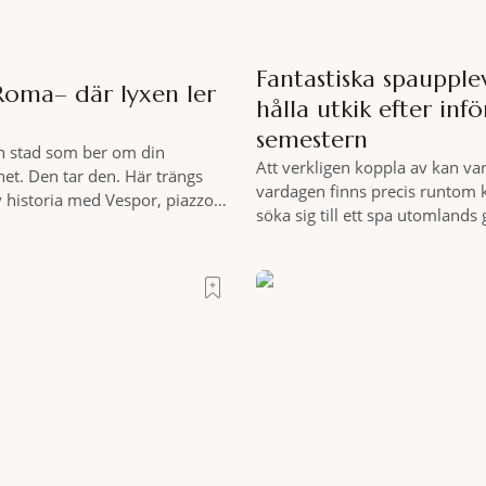
Fantastiska spaupplev
Roma– där lyxen ler
hålla utkik efter infö
semestern
n stad som ber om din
Att verkligen koppla av kan var
t. Den tar den. Här trängs
vardagen finns precis runtom 
 historia med Vespor, piazzor
söka sig till ett spa utomlands
i ett tempo som bara italienare
hemmet sällan kan erbjuda – e
 Mitt i allt detta, ett stenkast
miljöombyte som gör det lättar
trappan, gömmer sig Portrait
där tillståndet av lugn och har
tell som lyckas med den smått
gedigen spamiljö har du proff
riften att
exakt vilka