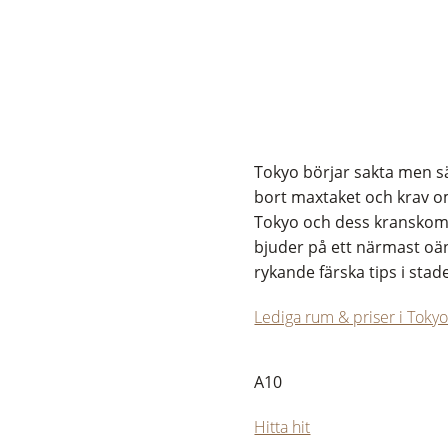
Tokyo börjar sakta men säk
bort maxtaket och krav om
Tokyo och dess kranskomm
bjuder på ett närmast oän
rykande färska tips i stad
Lediga rum & priser i Toky
A10
Hitta hit