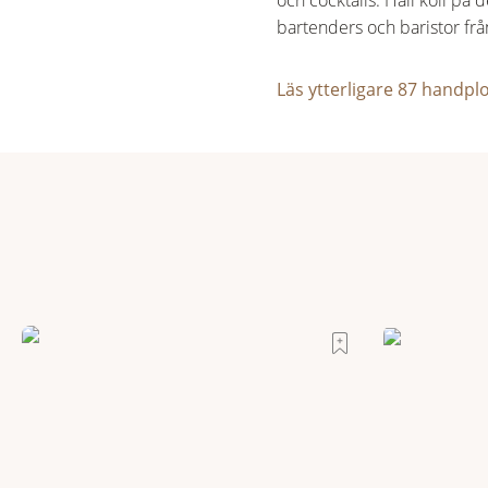
och cocktails. Håll koll p
bartenders och baristor frå
Läs ytterligare 87 handplo