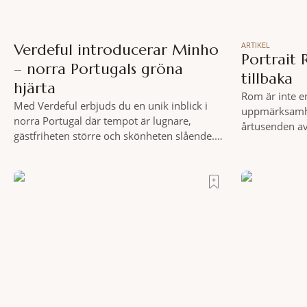
ARTIKEL
Verdeful introducerar Minho
Portrait 
– norra Portugals gröna
tillbaka
hjärta
Rom är inte e
Med Verdeful erbjuds du en unik inblick i
uppmärksamhe
norra Portugal där tempot är lugnare,
årtusenden av
gästfriheten större och skönheten slående.
och espresso 
Till fots eller på cykel, i din takt och med
tycks behärska.
vykortsliknande omgivningar som
från Spanska 
bakgrund, upplever du regionen på bästa
Roma – ett ho
sätt. Följ med på äventyr bland vingårdar,
osannolika bed
marknader och sagolika landskap – detta är
slow travel när det