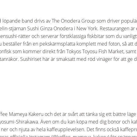
 löpande band drivs av The Onodera Group som driver populär
elin-stjärnan Sushi Ginza Onodera i New York. Restaurangen är e
ushi-rätter och serverar förstklassiga fiskbitar som du vanligtvis
 beställer från en pekskärmsplatta komplett med foton, så att d
 tonfisk som kommer direkt från Tokyos Toyosu Fish Market, sam
tanräkor. Sushiriset här är smaksatt med röd vinäger för att ge
e Mameya Kakeru och det är svårt att tänka sig ett bättre läge ä
iyosumi-Shirakawa. Även om du kan köpa med dig bönor och kaffe
itta ner och njuta av hela kaffeupplevelsen. Det finns också kaffe