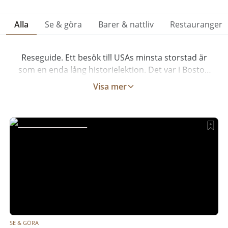
Alla
Se & göra
Barer & nattliv
Restauranger
Reseguide. Ett besök till USAs minsta storstad är
som en enda lång historielektion. Det var i Boston
som den amerikanska revolutionen fick sitt
Visa mer
startskott, med Boston Tea Party. Att bara gå
omkring på gatorna (staden är för övrigt väldigt
promenadvänlig) räcker för att känna historiens
vingslag. Staden känns bildad på något vis med
studenter, ett universitet och många museer.
Boston är också ett okänt shoppingmecka – här
finns många bra butiker där det är läge att fynda,
speciellt när förra säsongens kollektioner reas ut.
Efter, eller under (eller varför inte innan)
shoppingturen: unna dig en skaldjursfiesta!
Hummer och ostron är vanligt förekommande på
SE & GÖRA