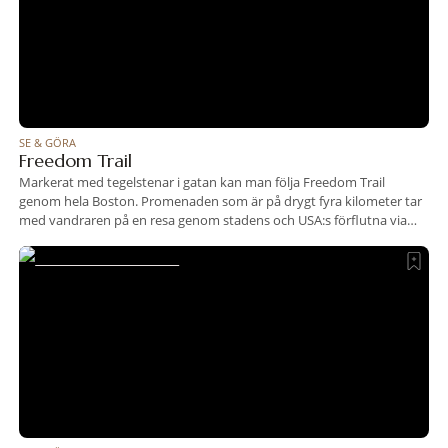
SE & GÖRA
Freedom Trail
Markerat med tegelstenar i gatan kan man följa Freedom Trail
genom hela Boston. Promenaden som är på drygt fyra kilometer tar
med vandraren på en resa genom stadens och USA:s förflutna via
historiska platser och byggnader.