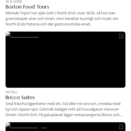
SE & GÖRA
Boston Food Tours
Michele Topor har själv bott i North End i över 30 år, så hon kan
grannskapet utan och innan. Hon berättar kunnigt och insatt om
North Ends historia och det gastronomiska arvet.
HOTELL
Bricco Suites
Små fräscha lägenheter med ett, två eller tre sovrum, inredda med
kyl och öppen spis. Centralt beläget mitt på huvudgatan Hanover
Street i North End. På gatuplanet ligger restaurangerna Bricco och
Quattro som ingår i samma koncern. Lägenhet med ett sovrum från
cirka 2 700 kronor natten.