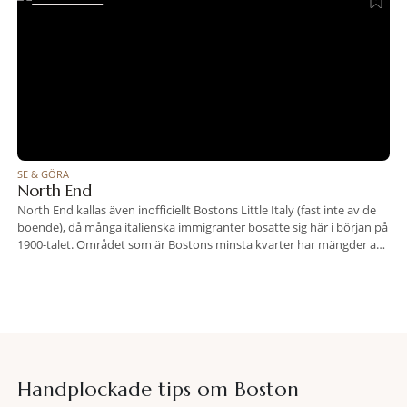
SE & GÖRA
North End
North End kallas även inofficiellt Bostons Little Italy (fast inte av de
boende), då många italienska immigranter bosatte sig här i början på
1900-talet. Området som är Bostons minsta kvarter har mängder av
italienska restauranger, butiker och bagerier, och här finns flera
viktiga historiska landmärken.
Handplockade tips om
Boston