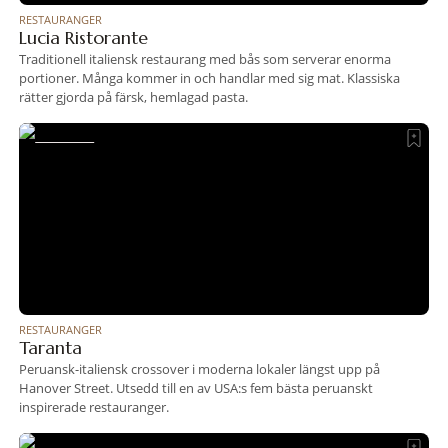
RESTAURANGER
Lucia Ristorante
Traditionell italiensk restaurang med bås som serverar enorma
portioner. Många kommer in och handlar med sig mat. Klassiska
rätter gjorda på färsk, hemlagad pasta.
RESTAURANGER
Taranta
Peruansk-italiensk crossover i moderna lokaler längst upp på
Hanover Street. Utsedd till en av USA:s fem bästa peruanskt
inspirerade restauranger.