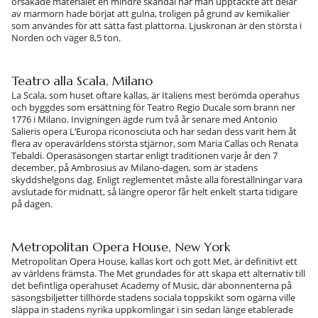
orsakade materialet en mindre skandal när man upptäckte att delar
av marmorn hade börjat att gulna, troligen på grund av kemikalier
som användes för att sätta fast plattorna. Ljuskronan är den största i
Norden och väger 8,5 ton.
Teatro alla Scala, Milano
La Scala, som huset oftare kallas, är Italiens mest berömda operahus
och byggdes som ersättning för Teatro Regio Ducale som brann ner
1776 i Milano. Invigningen ägde rum två år senare med Antonio
Salieris opera L’Europa riconosciuta och har sedan dess varit hem åt
flera av operavärldens största stjärnor, som Maria Callas och Renata
Tebaldi. Operasäsongen startar enligt traditionen varje år den 7
december, på Ambrosius av Milano-dagen, som är stadens
skyddshelgons dag. Enligt reglementet måste alla föreställningar vara
avslutade för midnatt, så längre operor får helt enkelt starta tidigare
på dagen.
Metropolitan Opera House, New York
Metropolitan Opera House, kallas kort och gott Met, är definitivt ett
av världens främsta. The Met grundades för att skapa ett alternativ till
det befintliga operahuset Academy of Music, där abonnenterna på
säsongsbiljetter tillhörde stadens sociala toppskikt som ogärna ville
släppa in stadens nyrika uppkomlingar i sin sedan länge etablerade