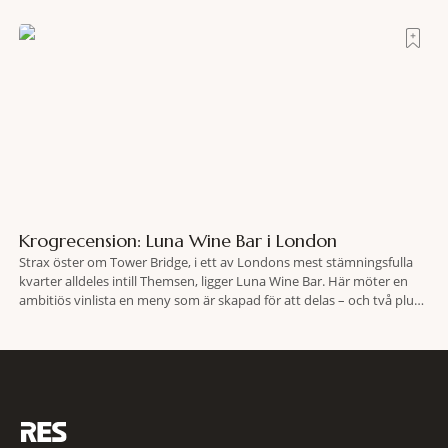
efter olyckan utanför Puerto Rico. BBC skriver att flygplanet
lokaliserades den 2 juni i år med hjälp
Krogrecension: Luna Wine Bar i London
Strax öster om Tower Bridge, i ett av Londons mest stämningsfulla
kvarter alldeles intill Themsen, ligger Luna Wine Bar. Här möter en
ambitiös vinlista en meny som är skapad för att delas – och två plus
två är lika med en riktigt fullträff. Shad Thames är ett både historiskt
spännande och stämningsfullt kvarter. De gamla