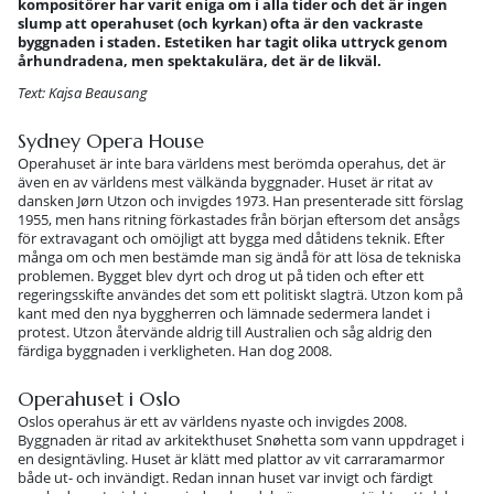
kompositörer har varit eniga om i alla tider och det är ingen
slump att operahuset (och kyrkan) ofta är den vackraste
byggnaden i staden. Estetiken har tagit olika uttryck genom
århundradena, men spektakulära, det är de likväl.
Text: Kajsa Beausang
Sydney Opera House
Operahuset är inte bara världens mest berömda operahus, det är
även en av världens mest välkända byggnader. Huset är ritat av
dansken Jørn Utzon och invigdes 1973. Han presenterade sitt förslag
1955, men hans ritning förkastades från början eftersom det ansågs
för extravagant och omöjligt att bygga med dåtidens teknik. Efter
många om och men bestämde man sig ändå för att lösa de tekniska
problemen. Bygget blev dyrt och drog ut på tiden och efter ett
regeringsskifte användes det som ett politiskt slagträ. Utzon kom på
kant med den nya byggherren och lämnade sedermera landet i
protest. Utzon återvände aldrig till Australien och såg aldrig den
färdiga byggnaden i verkligheten. Han dog 2008.
Operahuset i Oslo
Oslos operahus är ett av världens nyaste och invigdes 2008.
Byggnaden är ritad av arkitekthuset Snøhetta som vann uppdraget i
en designtävling. Huset är klätt med plattor av vit carraramarmor
både ut- och invändigt. Redan innan huset var invigt och färdigt