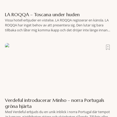
LA ROQQA – Toscana under huden
Vissa hotell erbjuder en vistelse. LA ROQQA regisserar en känsla. LA
ROQQA har inget behov av att presentera sig. Den lutar sig bara
tillbaka och låter mig komma ikapp och det dröjer inte länge innan
jag inser att hotellet har en alldeles egen koreografi. Ovanför Porto
Ercoles pastellfasader, där hamnen rör sig i långsamma bågformer
Verdeful introducerar Minho – norra Portugals
gröna hjärta
Med Verdeful erbjuds du en unik inblick i norra Portugal där tempot
är lugnare, gästfriheten större och skönheten slående. Till fots eller