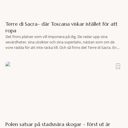
Terre di Sacra– där Toscana viskar istället för att
ropa
Det finns platser som vill imponera på dig. De radar upp sina
sevärdheter, sina utsikter och sina superlativ, nästan som om de
vore rädda för att inte räcka till. Och så finns det Terre di Sacra. En
oas som lyckats gömma sig i ett land som de flesta tror redan är
upptäckt. Jag befinner mig
Polen satsar på stadsnära skogar – först ut är