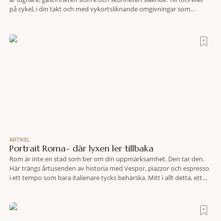
på cykel, i din takt och med vykortsliknande omgivningar som
bakgrund, upplever du regionen på bästa sätt. Följ med på äventyr
bland vingårdar, marknader och sagolika landskap – detta är slow
travel när det
ARTIKEL
Portrait Roma– där lyxen ler tillbaka
Rom är inte en stad som ber om din uppmärksamhet. Den tar den.
Här trängs årtusenden av historia med Vespor, piazzor och espresso
i ett tempo som bara italienare tycks behärska. Mitt i allt detta, ett
stenkast från Spanska trappan, gömmer sig Portrait Roma – ett
hotell som lyckas med den smått osannolika bedriften att