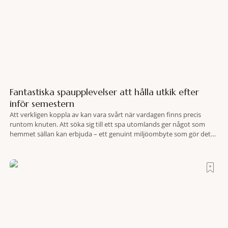
Fantastiska spaupplevelser att hålla utkik efter
inför semestern
Att verkligen koppla av kan vara svårt när vardagen finns precis
runtom knuten. Att söka sig till ett spa utomlands ger något som
hemmet sällan kan erbjuda – ett genuint miljöombyte som gör det
lättare att nå det där tillståndet av lugn och harmoni. I en gedigen
spamiljö har du proffs som vet exakt vilka