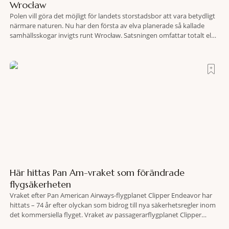
Wrocław
Polen vill göra det möjligt för landets storstadsbor att vara betydligt
närmare naturen. Nu har den första av elva planerade så kallade
samhällsskogar invigts runt Wrocław. Satsningen omfattar totalt elva
större polska städer och ska resultera i vidsträckta, skyddade
skogsområden i direkt anslutning till urbana miljöer. Tanken är att
fler människor ska kunna promenera, motionera
Här hittas Pan Am-vraket som förändrade
flygsäkerheten
Vraket efter Pan American Airways-flygplanet Clipper Endeavor har
hittats – 74 år efter olyckan som bidrog till nya säkerhetsregler inom
det kommersiella flyget. Vraket av passagerarflygplanet Clipper
Endeavor har återfunnits 610 meter under Atlantens yta, drygt 74 år