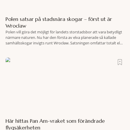
Polen satsar på stadsnära skogar – först ut är
Wrocław
Polen vill göra det möjligt för landets storstadsbor att vara betydligt
närmare naturen. Nu har den första av elva planerade så kallade
samhällsskogar invigts runt Wrocław. Satsningen omfattar totalt elva
större polska städer och ska resultera i vidsträckta, skyddade
skogsområden i direkt anslutning till urbana miljöer. Tanken är att
fler människor ska kunna promenera, motionera
Här hittas Pan Am-vraket som förändrade
flygsäkerheten