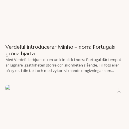
Verdeful introducerar Minho – norra Portugals
gröna hjärta
Med Verdeful erbjuds du en unik inblick i norra Portugal där tempot
är lugnare, gästfriheten större och skönheten slående. Till fots eller
på cykel, i din takt och med vykortsliknande omgivningar som
bakgrund, upplever du regionen på bästa sätt. Följ med på äventyr
bland vingårdar, marknader och sagolika landskap – detta är slow
travel när det