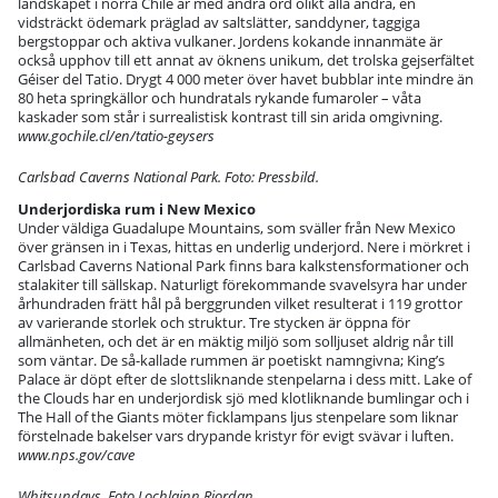
landskapet i norra Chile är med andra ord olikt alla andra, en
vidsträckt ödemark präglad av saltslätter, sanddyner, taggiga
bergstoppar och aktiva vulkaner. Jordens kokande innanmäte är
också upphov till ett annat av öknens unikum, det trolska gejserfältet
Géiser del Tatio. Drygt 4 000 meter över havet bubblar inte mindre än
80 heta springkällor och hundratals rykande fumaroler – våta
kaskader som står i surrealistisk kontrast till sin arida omgivning.
www.gochile.cl/en/tatio-geysers
Carlsbad Caverns National Park. Foto: Pressbild.
Underjordiska rum i New Mexico
Under väldiga Guadalupe Mountains, som sväller från New Mexico
över gränsen in i Texas, hittas en underlig underjord. Nere i mörkret i
Carlsbad Caverns National Park finns bara kalkstensformationer och
stalakiter till sällskap. Naturligt förekommande svavelsyra har under
århundraden frätt hål på berggrunden vilket resulterat i 119 grottor
av varierande storlek och struktur. Tre stycken är öppna för
allmänheten, och det är en mäktig miljö som solljuset aldrig når till
som väntar. De så-kallade rummen är poetiskt namngivna; King’s
Palace är döpt efter de slottsliknande stenpelarna i dess mitt. Lake of
the Clouds har en underjordisk sjö med klotliknande bumlingar och i
The Hall of the Giants möter ficklampans ljus stenpelare som liknar
förstelnade bakelser vars drypande kristyr för evigt svävar i luften.
www.nps.gov/cave
Whitsundays. Foto Lochlainn Riordan.