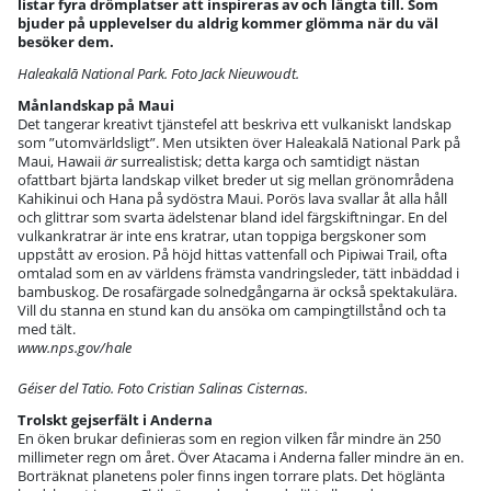
listar fyra drömplatser att inspireras av och längta till. Som
bjuder på upplevelser du aldrig kommer glömma när du väl
besöker dem.
Haleakalā National Park. Foto Jack Nieuwoudt.
Månlandskap på Maui
Det tangerar kreativt tjänstefel att beskriva ett vulkaniskt landskap
som ”utomvärldsligt”. Men utsikten över Haleakalā National Park på
Maui, Hawaii
är
surrealistisk; detta karga och samtidigt nästan
ofattbart bjärta landskap vilket breder ut sig mellan grönområdena
Kahikinui och Hana på sydöstra Maui. Porös lava svallar åt alla håll
och glittrar som svarta ädelstenar bland idel färgskiftningar. En del
vulkankratrar är inte ens kratrar, utan toppiga bergskoner som
uppstått av erosion. På höjd hittas vattenfall och Pipiwai Trail, ofta
omtalad som en av världens främsta vandringsleder, tätt inbäddad i
bambuskog. De rosafärgade solnedgångarna är också spektakulära.
Vill du stanna en stund kan du ansöka om campingtillstånd och ta
med tält.
www.nps.gov/hale
Géiser del Tatio. Foto Cristian Salinas Cisternas.
Trolskt gejserfält i Anderna
En öken brukar definieras som en region vilken får mindre än 250
millimeter regn om året. Över Atacama i Anderna faller mindre än en.
Borträknat planetens poler finns ingen torrare plats. Det höglänta