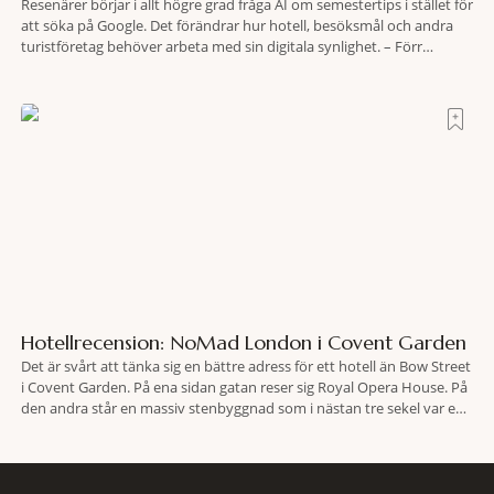
Resenärer börjar i allt högre grad fråga AI om semestertips i stället för
att söka på Google. Det förändrar hur hotell, besöksmål och andra
turistföretag behöver arbeta med sin digitala synlighet. – Förr
handlade det om sökmotoroptimering. Nu handlar det om att AI ska
förstå vem vi passar för och när den ska rekommendera oss,
Hotellrecension: NoMad London i Covent Garden
Det är svårt att tänka sig en bättre adress för ett hotell än Bow Street
i Covent Garden. På ena sidan gatan reser sig Royal Opera House. På
den andra står en massiv stenbyggnad som i nästan tre sekel var en
plats dit människor släpades mot sin vilja. Här har Oscar Wilde stått
inför rätta.