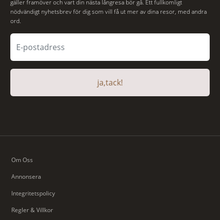
gäller framöver och vart din nästa långresa bör gå. Ett fullkomligt
nödvändigt nyhetsbrev för dig som vill få ut mer av dina resor, med andra
ord.
ja,tack!
Om Oss
Annonsera
Integritetspolicy
Regler & Villkor