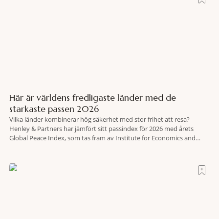
Här är världens fredligaste länder med de
starkaste passen 2026
Vilka länder kombinerar hög säkerhet med stor frihet att resa?
Henley & Partners har jämfört sitt passindex för 2026 med årets
Global Peace Index, som tas fram av Institute for Economics and
Peace. Resultatet är en lista över länder som både hör till världens
fredligaste och har några av de mest kraftfulla passen. Trots att