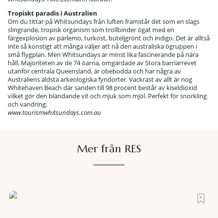
Tropiskt paradis i Australien
Om du tittar på Whitsundays från luften framstår det som en slags
slingrande, tropisk organism som trollbinder ögat med en
färgexplosion av pärlemo, turkost, buteljgrönt och indigo. Det är alltså
inte så konstigt att många väljer att nå den australiska ögruppen i
små flygplan. Men Whitsundays är minst lika fascinerande på nära
håll. Majoriteten av de 74 öarna, omgärdade av Stora barriärrevet
utanför centrala Queensland, är obebodda och har några av
Australiens äldsta arkeologiska fyndorter. Vackrast av allt är nog
Whitehaven Beach där sanden till 98 procent består av kiseldioxid
vilket gör den bländande vit och mjuk som mjöl. Perfekt för snorkling
och vandring.
www.tourismwhitsundays.com.au
Mer från RES