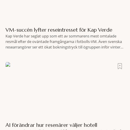
VM-succén lyfter reseintresset för Kap Verde
Kap Verde har seglat upp som ett av sommarens mest omtalade
resmål efter de oväntade framgångarna i fotbolls-VM. Även svenska
researrangörer ser ett ökat bokningstryck till ögruppen inför vintern.
Mellan den 6-17 juli såg Ving den första veckan en ökning på 23
procent i antalet bokningar till Kap Verde-ön Sal jämfört med
motsvarande vecka i
AI förändrar hur resenärer väljer hotell