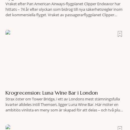
Vraket efter Pan American Airways-flygplanet Clipper Endeavor har
hittats – 74 år efter olyckan som bidrog till nya säkerhetsregler inom
det kommersiella flyget. Vraket av passagerarflygplanet Clipper
Endeavor har återfunnits 610 meter under Atlantens yta, drygt 74 år
efter olyckan utanför Puerto Rico. BBC skriver att flygplanet
lokaliserades den 2 juni i år med hjälp
Krogrecension: Luna Wine Bar i London
Strax öster om Tower Bridge, i ett av Londons mest stämningsfulla
kvarter alldeles intill Themsen, ligger Luna Wine Bar. Här möter en
ambitiös vinlista en meny som är skapad för att delas – och två plus
två är lika med en riktigt fullträff. Shad Thames är ett både historiskt
spännande och stämningsfullt kvarter. De gamla