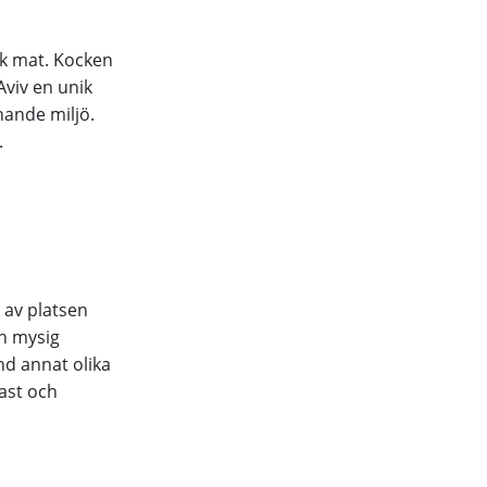
sk mat. Kocken
viv en unik
nande miljö.
.
 av platsen
en mysig
nd annat olika
ast och