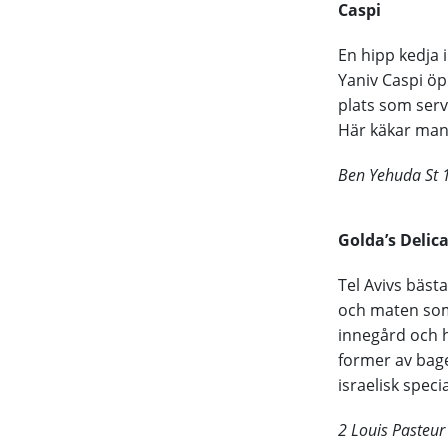
Caspi
En hipp kedja 
Yaniv Caspi öp
plats som serv
Här käkar man 
Ben Yehuda St 
Golda’s Delic
Tel Avivs bäst
och maten som 
innegård och h
former av bage
israelisk specia
2 Louis Pasteur