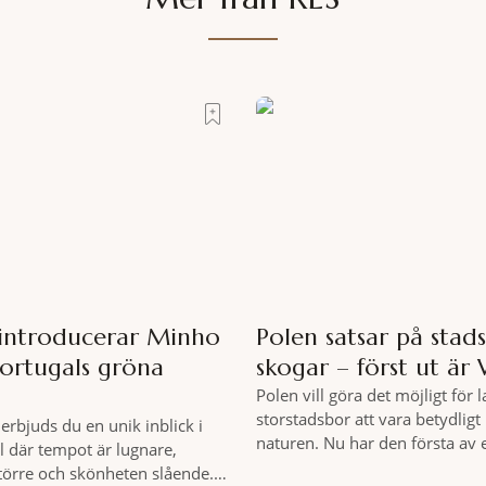
 introducerar Minho
Polen satsar på stad
Portugals gröna
skogar – först ut är
Polen vill göra det möjligt för 
storstadsbor att vara betydlig
erbjuds du en unik inblick i
naturen. Nu har den första av 
l där tempot är lugnare,
planerade så kallade samhällss
större och skönheten slående.