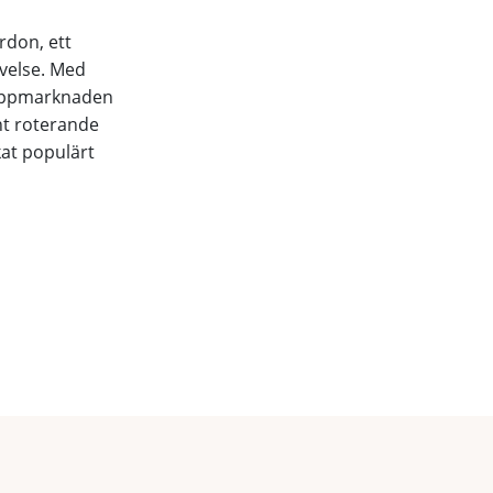
rdon, ett
evelse. Med
 loppmarknaden
nt roterande
kat populärt