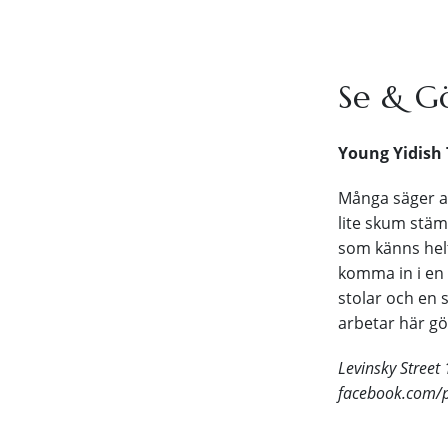
Se & G
Young Yidish
Många säger at
lite skum stäm
som känns helt 
komma in i en 
stolar och en 
arbetar här gö
Levinsky Street
facebook.com/pg