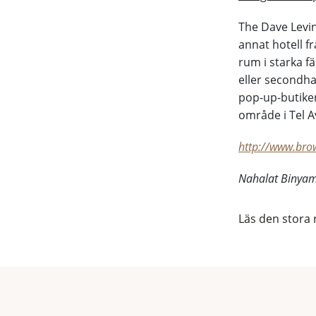
The Dave Levin
annat hotell f
rum i starka f
eller secondha
pop-up-butiker
område i Tel A
http://www.bro
Nahalat Binyami
Läs den stora r