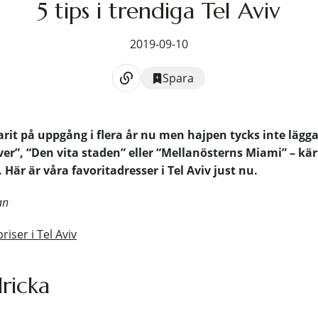
5 tips i trendiga Tel Aviv
2019-09-10
Spara
arit på uppgång i flera år nu men hajpen tycks inte lägga
ver”, “Den vita staden” eller “Mellanösterns Miami” – kä
är är våra favoritadresser i Tel Aviv just nu.
an
iser i Tel Aviv
ricka