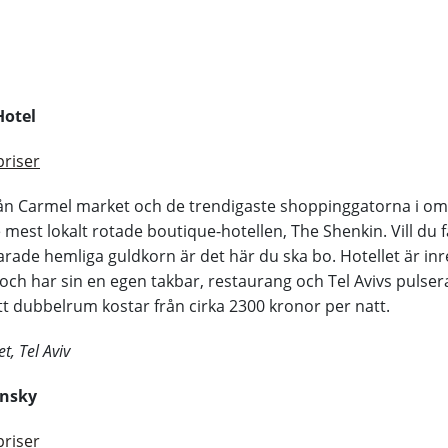
Hotel
priser
från Carmel market och de trendigaste shoppinggatorna i o
e mest lokalt rotade boutique-hotellen, The Shenkin. Vill du 
arade hemliga guldkorn är det här du ska bo. Hotellet är in
ch har sin en egen takbar, restaurang och Tel Avivs pulser
tt dubbelrum kostar från cirka 2300 kronor per natt.
t, Tel Aviv
insky
priser