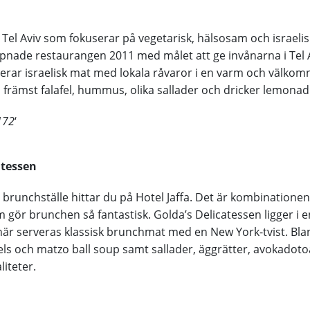
i Tel Aviv som fokuserar på vegetarisk, hälsosam och israeli
pnade restaurangen 2011 med målet att ge invånarna i Tel A
erar israelisk mat med lokala råvaror i en varm och välkom
främst falafel, hummus, olika sallader och dricker lemonad
172
‘
atessen
a brunchställe hittar du på Hotel Jaffa. Det är kombinationen
gör brunchen så fantastisk. Golda’s Delicatessen ligger i 
är serveras klassisk brunchmat med en New York-tvist. Bla
ls och matzo ball soup samt sallader, äggrätter, avokadoto
liteter.