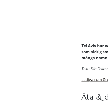
Tel Aviv har v
som aldrig so
många namn. H
Text: Elin Fellm
Lediga rum & pr
Äta & d