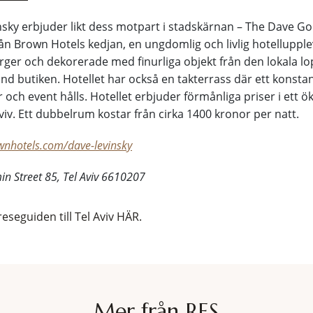
sky erbjuder likt dess motpart i stadskärnan – The Dave Go
rån Brown Hotels kedjan, en ungdomlig och livlig hotelluppl
ärger och dekorerade med finurliga objekt från den lokala
nd butiken. Hotellet har också en takterrass där ett konsta
 och event hålls. Hotellet erbjuder förmånliga priser i ett ö
viv. Ett dubbelrum kostar från cirka 1400 kronor per natt.
wnhotels.com/dave-levinsky
n Street 85, Tel Aviv 6610207
eseguiden till Tel Aviv HÄR.
Mer från RES