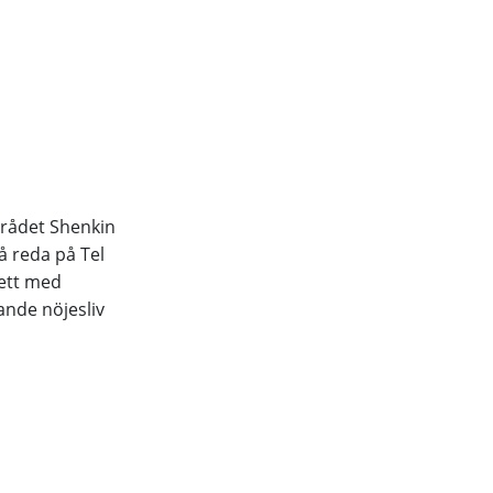
mrådet Shenkin
få reda på Tel
rett med
ande nöjesliv