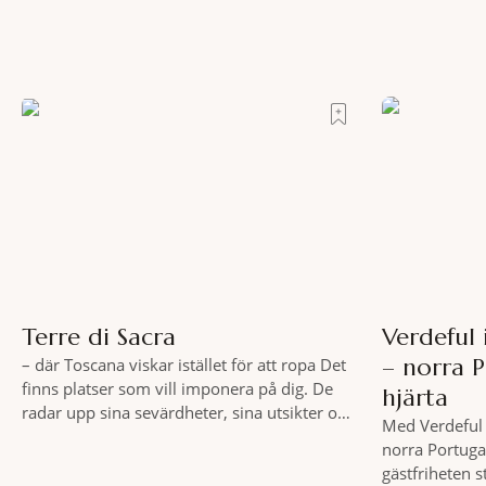
Terre di Sacra
Verdeful
– norra 
– där Toscana viskar istället för att ropa Det
finns platser som vill imponera på dig. De
hjärta
radar upp sina sevärdheter, sina utsikter och
Med Verdeful 
sina superlativ, nästan som om de vore
norra Portuga
rädda för att inte räcka till. Och så finns det
gästfriheten 
Terre di Sacra. En oas som lyckats gömma