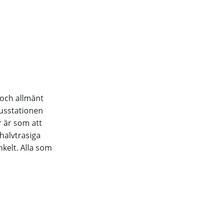
 och allmänt
busstationen
r är som att
halvtrasiga
nkelt. Alla som