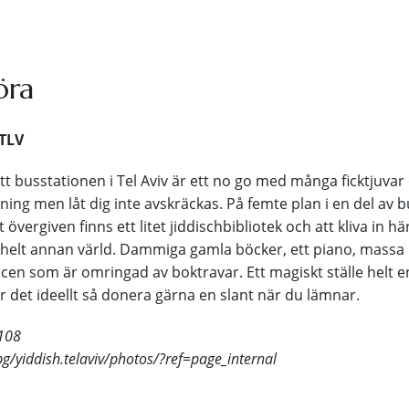
öra
 TLV
t busstationen i Tel Aviv är ett no go med många ficktjuvar
ning men låt dig inte avskräckas. På femte plan i en del av 
övergiven finns ett litet jiddischbibliotek och att kliva in hä
helt annan värld. Dammiga gamla böcker, ett piano, massa 
scen som är omringad av boktravar. Ett magiskt ställe helt e
r det ideellt så donera gärna en slant när du lämnar.
 108
/yiddish.telaviv/photos/?ref=page_internal