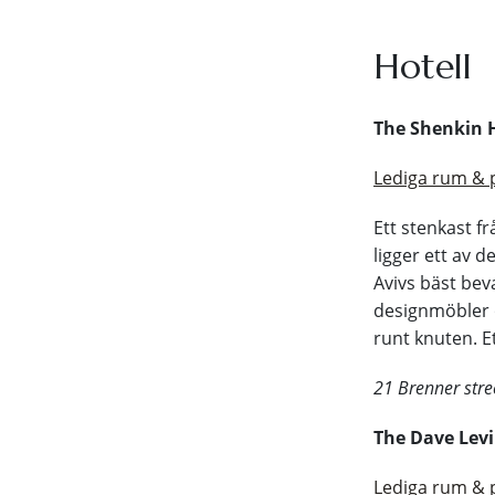
Hotell
The Shenkin 
Lediga rum & 
Ett stenkast 
ligger ett av d
Avivs bäst bev
designmöbler o
runt knuten. E
21 Brenner stree
The Dave Lev
Lediga rum & 