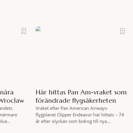
snära
Här hittas Pan Am-vraket som
 Wrocław
förändrade flygsäkerheten
landets
Vraket efter Pan American Airways-
t närmare
flygplanet Clipper Endeavor har hittats – 74
elva
år efter olyckan som bidrog till nya
kogar invigts
säkerhetsregler inom det kommersiella