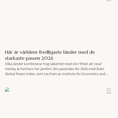
Här är världens fredligaste länder med de
starkaste passen 2026
Vilka länder kombinerar hög säkerhet med stor frihet att resa?
Henley & Partners har jämfört sitt passindex för 2026 med årets
Global Peace Index, som tas fram av Institute for Economics and
Peace. Resultatet är en lista över länder som både hör till världens
fredligaste och har några av de mest kraftfulla passen. Trots att