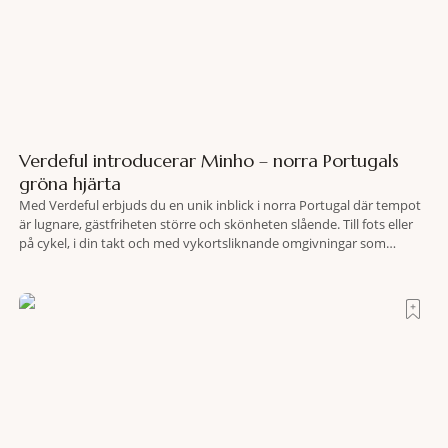
Verdeful introducerar Minho – norra Portugals
gröna hjärta
Med Verdeful erbjuds du en unik inblick i norra Portugal där tempot
är lugnare, gästfriheten större och skönheten slående. Till fots eller
på cykel, i din takt och med vykortsliknande omgivningar som
bakgrund, upplever du regionen på bästa sätt. Följ med på äventyr
bland vingårdar, marknader och sagolika landskap – detta är slow
travel när det