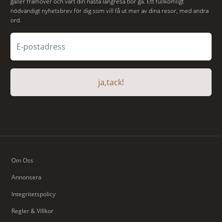
gäller framöver och vart din nästa långresa bör gå. Ett fullkomligt
nödvändigt nyhetsbrev för dig som vill få ut mer av dina resor, med andra
ord.
ja,tack!
Om Oss
Annonsera
Integritetspolicy
Regler & Villkor