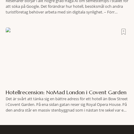
Resenärer börjar i allt högre grad fråga AI om semestertips i stället för
att söka på Google. Det förändrar hur hotell, besöksmål och andra
turistföretag behöver arbeta med sin digitala synlighet. – Förr
handlade det om sökmotoroptimering. Nu handlar det om att AI ska
förstå vem vi passar för och när den ska rekommendera oss,
Hotellrecension: NoMad London i Covent Garden
Det är svårt att tänka sig en bättre adress för ett hotell än Bow Street
i Covent Garden. På ena sidan gatan reser sig Royal Opera House. På
den andra står en massiv stenbyggnad som i nästan tre sekel var en
plats dit människor släpades mot sin vilja. Här har Oscar Wilde stått
inför rätta.