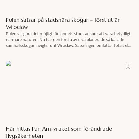
Polen satsar på stadsnära skogar – först ut är
Wrocław
Polen vill göra det möjligt för landets storstadsbor att vara betydligt
närmare naturen. Nu har den första av elva planerade så kallade
samhällsskogar invigts runt Wrocław. Satsningen omfattar totalt elva
större polska städer och ska resultera i vidsträckta, skyddade
skogsområden i direkt anslutning till urbana miljöer. Tanken är att
fler människor ska kunna promenera, motionera
Här hittas Pan Am-vraket som förändrade
flygsäkerheten