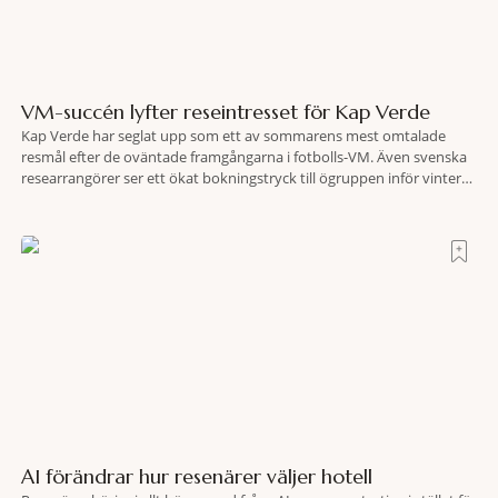
VM-succén lyfter reseintresset för Kap Verde
Kap Verde har seglat upp som ett av sommarens mest omtalade
resmål efter de oväntade framgångarna i fotbolls-VM. Även svenska
researrangörer ser ett ökat bokningstryck till ögruppen inför vintern.
Mellan den 6-17 juli såg Ving den första veckan en ökning på 23
procent i antalet bokningar till Kap Verde-ön Sal jämfört med
motsvarande vecka i
AI förändrar hur resenärer väljer hotell