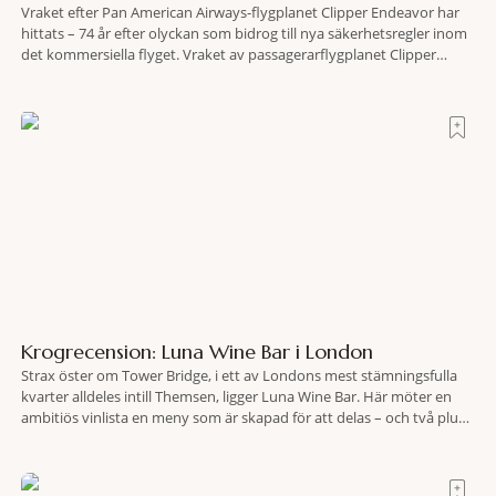
Vraket efter Pan American Airways-flygplanet Clipper Endeavor har
hittats – 74 år efter olyckan som bidrog till nya säkerhetsregler inom
det kommersiella flyget. Vraket av passagerarflygplanet Clipper
Endeavor har återfunnits 610 meter under Atlantens yta, drygt 74 år
efter olyckan utanför Puerto Rico. BBC skriver att flygplanet
lokaliserades den 2 juni i år med hjälp
Krogrecension: Luna Wine Bar i London
Strax öster om Tower Bridge, i ett av Londons mest stämningsfulla
kvarter alldeles intill Themsen, ligger Luna Wine Bar. Här möter en
ambitiös vinlista en meny som är skapad för att delas – och två plus
två är lika med en riktigt fullträff. Shad Thames är ett både historiskt
spännande och stämningsfullt kvarter. De gamla