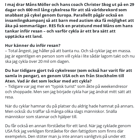
I maj drar Måns Möller och hans coach Christer Skog ut på en 29
dagar och 600 mil lång cykelresa för att slå världsrekord som
snabbast på cykel genom Europa. Parallellt pågår också en
insamlingskampanj så att barn med autism ska få möjlighet att
åka på sommarläger. RES fick en pratstund med Måns om hans
tankar inför resan – och varför cykla är ett bra sätt att
upptäcka ett land.
Hur känner du inför resan?
– Total ångest, jag håller på att banta nu. Och så cyklar jag en massa.
Jag är egentligen en person som vill cykla i lite sådär lagom takt och nu
ska jag cykla över 20 mil om dagen.
Du har tidigare gjort två cykelresor (som också har varit för att
samla in pengar), en genom USA och en från Stockholm till
Aten. Vad är det som lockar med att cykla?
– Tidigare var jag mer en “typisk turist” som åkte på weekendresor
och shoppade. Men sen jag började cykla har jag ändrat mitt sätt att
resa.
När du cyklar hamnar du på platser du aldrig hade hamnat på annars.
Men också: du träffar så många olika slags människor. Snälla
människor som stannar och hjälper till.
Du får också en annan förståelse för ett land. När jag cyklade genom
USA fick jag verkligen förståelse för den fattigdom som finns där
exempelvis. Den stöter man ju inte annars vanligtvis på under ett