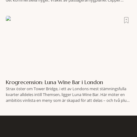
det kommersiella flyget. Vraket av passagerarflygplanet Clipper
Endeavor har återfunnits 610 meter under Atlantens yta, drygt 74 år
efter olyckan utanför Puerto Rico. BBC skriver att flygplanet
lokaliserades den 2 juni i år med hjälp
Krogrecension: Luna Wine Bar i London
Strax öster om Tower Bridge, i ett av Londons mest stämningsfulla
kvarter alldeles intill Themsen, ligger Luna Wine Bar. Här möter en
ambitiös vinlista en meny som är skapad för att delas – och två plus
två är lika med en riktigt fullträff. Shad Thames är ett både historiskt
spännande och stämningsfullt kvarter. De gamla