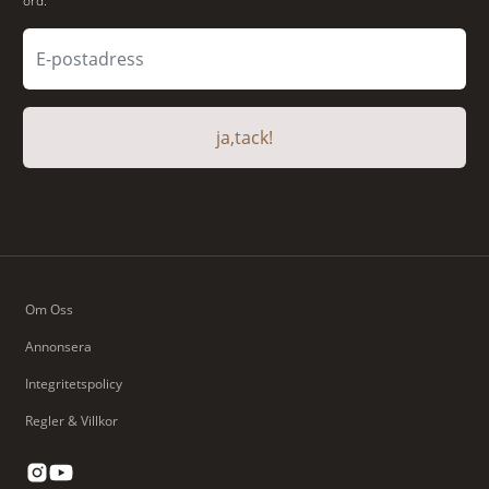
ord.
ja,tack!
Om Oss
Annonsera
Integritetspolicy
Regler & Villkor