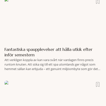
Fantastiska spaupplevelser att hålla utkik efter
inför semestern
Att verkligen koppla av kan vara svårt när vardagen finns precis
runtom knuten. Att söka sig till ett spa utomlands ger något som
hemmet sällan kan erbjuda – ett genuint miljöombyte som gör det
lättare att nå det där tillståndet av lugn och harmoni. I en gedigen
spamiljö har du proffs som vet exakt vilka