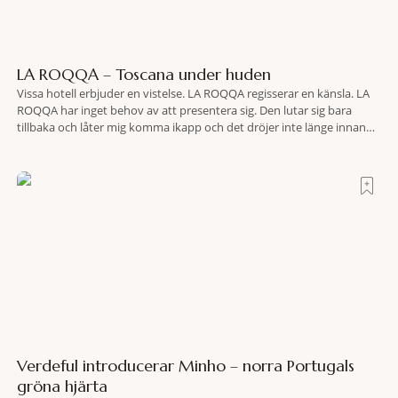
LA ROQQA – Toscana under huden
Vissa hotell erbjuder en vistelse. LA ROQQA regisserar en känsla. LA
ROQQA har inget behov av att presentera sig. Den lutar sig bara
tillbaka och låter mig komma ikapp och det dröjer inte länge innan
jag inser att hotellet har en alldeles egen koreografi. Ovanför Porto
Ercoles pastellfasader, där hamnen rör sig i långsamma bågformer
Verdeful introducerar Minho – norra Portugals
gröna hjärta