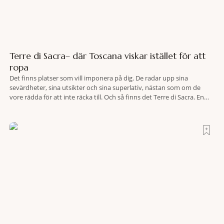
Terre di Sacra– där Toscana viskar istället för att
ropa
Det finns platser som vill imponera på dig. De radar upp sina
sevärdheter, sina utsikter och sina superlativ, nästan som om de
vore rädda för att inte räcka till. Och så finns det Terre di Sacra. En
oas som lyckats gömma sig i ett land som de flesta tror redan är
upptäckt. Jag befinner mig