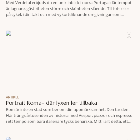
Med Verdeful erbjuds du en unik inblick i norra Portugal där tempot
är lugnare, gästfriheten större och skönheten slående. Till fots eller
på cykel, i din takt och med vykortsliknande omgivningar som
bakgrund, upplever du regionen på bästa sätt. Följ med på äventyr
bland vingårdar, marknader och sagolika landskap – detta är slow
travel när det
ARTIKEL
Portrait Roma– där lyxen ler tillbaka
Rom är inte en stad som ber om din uppmärksamhet. Den tar den.
Här trängs årtusenden av historia med Vespor, piazzor och espresso
i ett tempo som bara italienare tycks behärska. Mitt i allt detta, ett
stenkast från Spanska trappan, gömmer sig Portrait Roma – ett
hotell som lyckas med den smått osannolika bedriften att