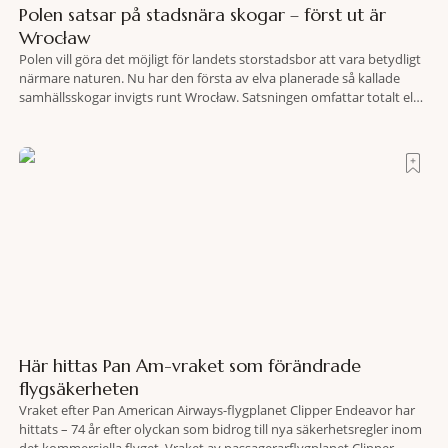
Polen satsar på stadsnära skogar – först ut är
Wrocław
Polen vill göra det möjligt för landets storstadsbor att vara betydligt
närmare naturen. Nu har den första av elva planerade så kallade
samhällsskogar invigts runt Wrocław. Satsningen omfattar totalt elva
större polska städer och ska resultera i vidsträckta, skyddade
skogsområden i direkt anslutning till urbana miljöer. Tanken är att
fler människor ska kunna promenera, motionera
Här hittas Pan Am-vraket som förändrade
flygsäkerheten
Vraket efter Pan American Airways-flygplanet Clipper Endeavor har
hittats – 74 år efter olyckan som bidrog till nya säkerhetsregler inom