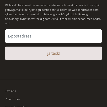
Då blir du först med de senaste nyheterna och mest initierade tipsen, får
genvägarna till de nyaste guiderna och full koll vilka weekendstäder som
gäller framöver och vart din nästa långresa bör gå. Ett fullkomligt
nödvändigt nyhetsbrev för dig som vill få ut mer av dina resor, med andra
ord.
ja,tack!
Om Oss
Annonsera