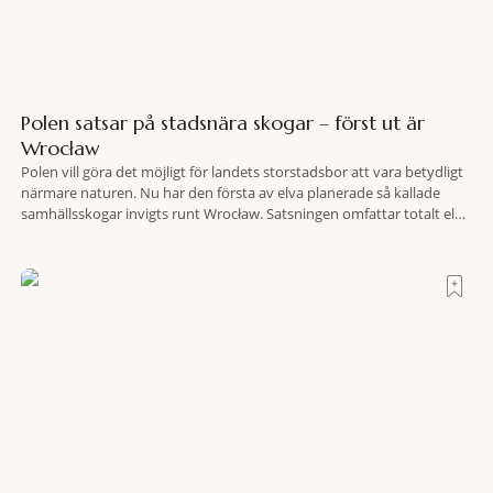
Polen satsar på stadsnära skogar – först ut är
Wrocław
Polen vill göra det möjligt för landets storstadsbor att vara betydligt
närmare naturen. Nu har den första av elva planerade så kallade
samhällsskogar invigts runt Wrocław. Satsningen omfattar totalt elva
större polska städer och ska resultera i vidsträckta, skyddade
skogsområden i direkt anslutning till urbana miljöer. Tanken är att
fler människor ska kunna promenera, motionera