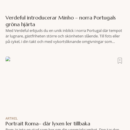
Verdeful introducerar Minho – norra Portugals
gröna hjärta
Med Verdeful erbjuds du en unik inblick i norra Portugal där tempot
är lugnare, gästfriheten större och skönheten slående. Till fots eller
på cykel, i din takt och med vykortsliknande omgivningar som
bakgrund, upplever du regionen på bästa sätt. Följ med på äventyr
bland vingårdar, marknader och sagolika landskap – detta är slow
travel när det
ARTIKEL
Portrait Roma– där lyxen ler tillbaka
Rom är inte en stad som ber om din uppmärksamhet. Den tar den.