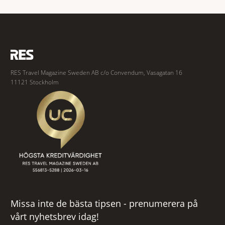
spännande och stämningsfullt kvarter. De gamla
RES Travel Magazine Sweden AB c/o Convendum, Vasagatan 16
11121 Stockholm
Missa inte de bästa tipsen - prenumerera på
vårt nyhetsbrev idag!