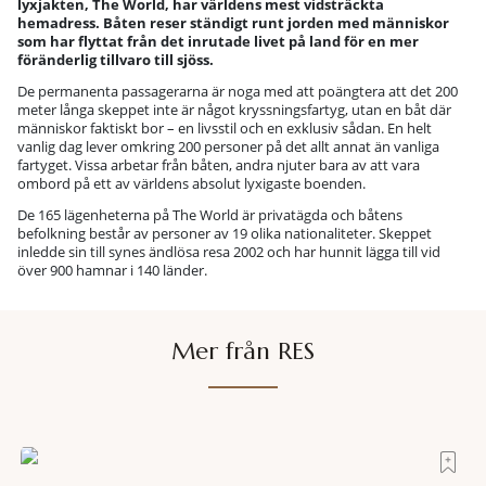
lyxjakten, The World, har världens mest vidsträckta
hemadress. Båten reser ständigt runt jorden med människor
som har flyttat från det inrutade livet på land för en mer
föränderlig tillvaro till sjöss.
De permanenta passagerarna är noga med att poängtera att det 200
meter långa skeppet inte är något kryssningsfartyg, utan en båt där
människor faktiskt bor – en livsstil och en exklusiv sådan. En helt
vanlig dag lever omkring 200 personer på det allt annat än vanliga
fartyget. Vissa arbetar från båten, andra njuter bara av att vara
ombord på ett av världens absolut lyxigaste boenden.
De 165 lägenheterna på The World är privatägda och båtens
befolkning består av personer av 19 olika nationaliteter. Skeppet
inledde sin till synes ändlösa resa 2002 och har hunnit lägga till vid
över 900 hamnar i 140 länder.
Mer från RES