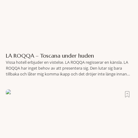
LA ROQQA – Toscana under huden
Vissa hotell erbjuder en vistelse. LA ROQQA regisserar en känsla. LA
ROQQA har inget behov av att presentera sig. Den lutar sig bara
tillbaka och låter mig komma ikapp och det dröjer inte länge innan
jag inser att hotellet har en alldeles egen koreografi. Ovanför Porto
Ercoles pastellfasader, där hamnen rör sig i långsamma bågformer