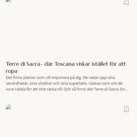
Terre di Sacra– där Toscana viskar istället för att
ropa
Det finns platser som vill imponera på dig. De radar upp sina
sevärdheter, sina utsikter och sina superlativ, nästan som om de
vore rädda för att inte räcka till. Och så finns det Terre di Sacra. En
oas som lyckats gömma sig i ett land som de flesta tror redan är
upptäckt. Jag befinner mig