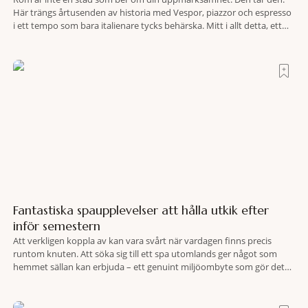
Här trängs årtusenden av historia med Vespor, piazzor och espresso
i ett tempo som bara italienare tycks behärska. Mitt i allt detta, ett
stenkast från Spanska trappan, gömmer sig Portrait Roma – ett
hotell som lyckas med den smått osannolika bedriften att
Fantastiska spaupplevelser att hålla utkik efter
inför semestern
Att verkligen koppla av kan vara svårt när vardagen finns precis
runtom knuten. Att söka sig till ett spa utomlands ger något som
hemmet sällan kan erbjuda – ett genuint miljöombyte som gör det
lättare att nå det där tillståndet av lugn och harmoni. I en gedigen
spamiljö har du proffs som vet exakt vilka