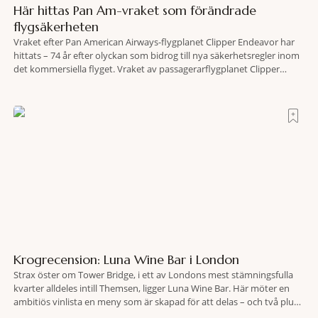
Här hittas Pan Am-vraket som förändrade
flygsäkerheten
Vraket efter Pan American Airways-flygplanet Clipper Endeavor har
hittats – 74 år efter olyckan som bidrog till nya säkerhetsregler inom
det kommersiella flyget. Vraket av passagerarflygplanet Clipper
Endeavor har återfunnits 610 meter under Atlantens yta, drygt 74 år
efter olyckan utanför Puerto Rico. BBC skriver att flygplanet
lokaliserades den 2 juni i år med hjälp
Krogrecension: Luna Wine Bar i London
Strax öster om Tower Bridge, i ett av Londons mest stämningsfulla
kvarter alldeles intill Themsen, ligger Luna Wine Bar. Här möter en
ambitiös vinlista en meny som är skapad för att delas – och två plus
två är lika med en riktigt fullträff. Shad Thames är ett både historiskt