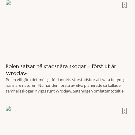
Polen satsar på stadsnära skogar – först ut är
Wrocław
Polen vill göra det möjligt för landets storstadsbor att vara betydligt
närmare naturen. Nu har den första av elva planerade så kallade
samhällsskogar invigts runt Wrocław. Satsningen omfattar totalt elva
större polska städer och ska resultera i vidsträckta, skyddade
skogsområden i direkt anslutning till urbana miljöer. Tanken är att
fler människor ska kunna promenera, motionera