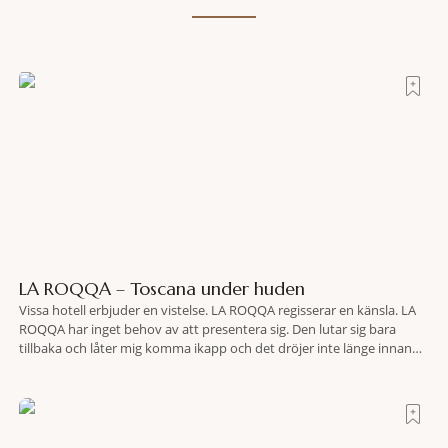
LA ROQQA – Toscana under huden
Vissa hotell erbjuder en vistelse. LA ROQQA regisserar en känsla. LA
ROQQA har inget behov av att presentera sig. Den lutar sig bara
tillbaka och låter mig komma ikapp och det dröjer inte länge innan
jag inser att hotellet har en alldeles egen koreografi. Ovanför Porto
Ercoles pastellfasader, där hamnen rör sig i långsamma bågformer