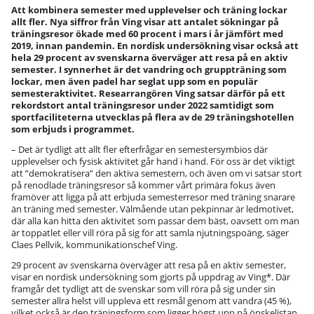
Att kombinera semester med upplevelser och träning lockar
allt fler. Nya siffror från Ving visar att antalet sökningar på
träningsresor ökade med 60 procent i mars i år jämfört med
2019, innan pandemin. En nordisk undersökning visar också att
hela 29 procent av svenskarna överväger att resa på en aktiv
semester. I synnerhet är det vandring och gruppträning som
lockar, men även padel har seglat upp som en populär
semesteraktivitet. Researrangören Ving satsar därför på ett
rekordstort antal träningsresor under 2022 samtidigt som
sportfaciliteterna utvecklas på flera av de 29 träningshotellen
som erbjuds i programmet.
– Det är tydligt att allt fler efterfrågar en semestersymbios där
upplevelser och fysisk aktivitet går hand i hand. För oss är det viktigt
att ”demokratisera” den aktiva semestern, och även om vi satsar stort
på renodlade träningsresor så kommer vårt primära fokus även
framöver att ligga på att erbjuda semesterresor med träning snarare
än träning med semester. Välmående utan pekpinnar är ledmotivet,
där alla kan hitta den aktivitet som passar dem bäst, oavsett om man
är toppatlet eller vill röra på sig för att samla njutningspoäng, säger
Claes Pellvik, kommunikationschef Ving.
29 procent av svenskarna överväger att resa på en aktiv semester,
visar en nordisk undersökning som gjorts på uppdrag av Ving*. Där
framgår det tydligt att de svenskar som vill röra på sig under sin
semester allra helst vill uppleva ett resmål genom att vandra (45 %),
vilket också är den träningsform som ligger högst upp på önskelistan