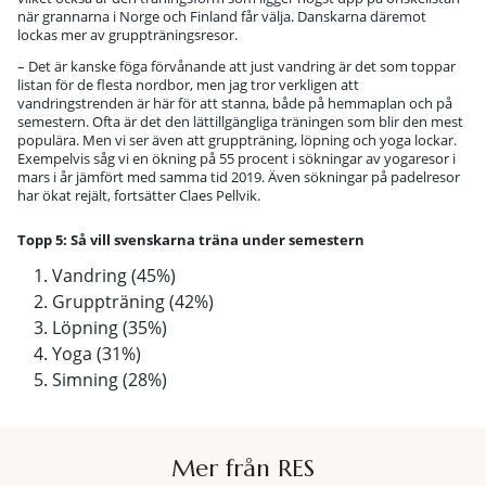
när grannarna i Norge och Finland får välja. Danskarna däremot
lockas mer av gruppträningsresor.
– Det är kanske föga förvånande att just vandring är det som toppar
listan för de flesta nordbor, men jag tror verkligen att
vandringstrenden är här för att stanna, både på hemmaplan och på
semestern. Ofta är det den lättillgängliga träningen som blir den mest
populära. Men vi ser även att gruppträning, löpning och yoga lockar.
Exempelvis såg vi en ökning på 55 procent i sökningar av yogaresor i
mars i år jämfört med samma tid 2019. Även sökningar på padelresor
har ökat rejält, fortsätter Claes Pellvik.
Topp 5: Så vill svenskarna träna under semestern
Vandring (45%)
Gruppträning (42%)
Löpning (35%)
Yoga (31%)
Simning (28%)
Mer från RES