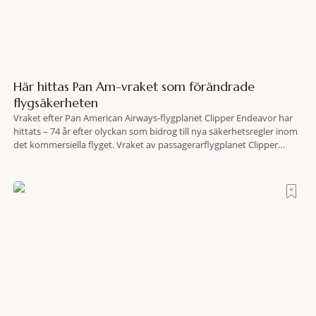
Här hittas Pan Am-vraket som förändrade
flygsäkerheten
Vraket efter Pan American Airways-flygplanet Clipper Endeavor har
hittats – 74 år efter olyckan som bidrog till nya säkerhetsregler inom
det kommersiella flyget. Vraket av passagerarflygplanet Clipper
Endeavor har återfunnits 610 meter under Atlantens yta, drygt 74 år
efter olyckan utanför Puerto Rico. BBC skriver att flygplanet
lokaliserades den 2 juni i år med hjälp