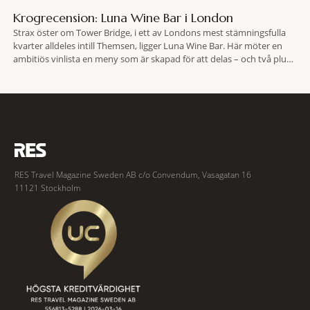
Krogrecension: Luna Wine Bar i London
Strax öster om Tower Bridge, i ett av Londons mest stämningsfulla
kvarter alldeles intill Themsen, ligger Luna Wine Bar. Här möter en
ambitiös vinlista en meny som är skapad för att delas – och två plus
två är lika med en riktigt fullträff. Shad Thames är ett både historiskt
spännande och stämningsfullt kvarter. De gamla
RES Travel Magazine Sweden AB c/o Convendum, Vasagatan 16
11121 Stockholm