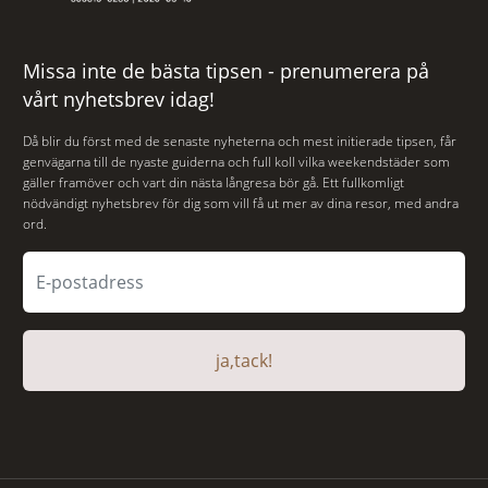
Missa inte de bästa tipsen - prenumerera på
vårt nyhetsbrev idag!
Då blir du först med de senaste nyheterna och mest initierade tipsen, får
genvägarna till de nyaste guiderna och full koll vilka weekendstäder som
gäller framöver och vart din nästa långresa bör gå. Ett fullkomligt
nödvändigt nyhetsbrev för dig som vill få ut mer av dina resor, med andra
ord.
ja,tack!