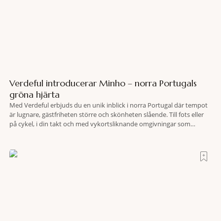
Verdeful introducerar Minho – norra Portugals
gröna hjärta
Med Verdeful erbjuds du en unik inblick i norra Portugal där tempot
är lugnare, gästfriheten större och skönheten slående. Till fots eller
på cykel, i din takt och med vykortsliknande omgivningar som
bakgrund, upplever du regionen på bästa sätt. Följ med på äventyr
bland vingårdar, marknader och sagolika landskap – detta är slow
travel när det