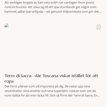
Att verkligen koppla av kan vara svårt när vardagen finns precis
runtom knuten. Att söka sig till ett spa utomlands ger något som
hemmet sällan kan erbjuda – ett genuint miljöombyte som gör det
lättare att nå det där tillståndet av lugn och harmoni. I en gedigen
spamiljö har du proffs som vet exakt vilka
Terre di Sacra– där Toscana viskar istället för att
ropa
Det finns platser som vill imponera på dig. De radar upp sina
sevärdheter, sina utsikter och sina superlativ, nästan som om de
vore rädda för att inte räcka till. Och så finns det Terre di Sacra. En
oas som lyckats gömma sig i ett land som de flesta tror redan är
upptäckt. Jag befinner mig