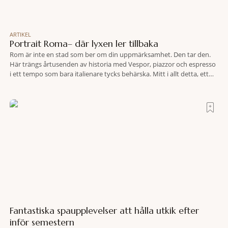
ARTIKEL
Portrait Roma– där lyxen ler tillbaka
Rom är inte en stad som ber om din uppmärksamhet. Den tar den.
Här trängs årtusenden av historia med Vespor, piazzor och espresso
i ett tempo som bara italienare tycks behärska. Mitt i allt detta, ett
stenkast från Spanska trappan, gömmer sig Portrait Roma – ett
hotell som lyckas med den smått osannolika bedriften att
Fantastiska spaupplevelser att hålla utkik efter
inför semestern