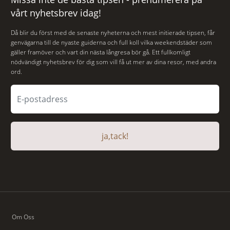
vårt nyhetsbrev idag!
Då blir du först med de senaste nyheterna och mest initierade tipsen, får
genvägarna till de nyaste guiderna och full koll vilka weekendstäder som
gäller framöver och vart din nästa långresa bör gå. Ett fullkomligt
nödvändigt nyhetsbrev för dig som vill få ut mer av dina resor, med andra
ord.
ja,tack!
Om Oss