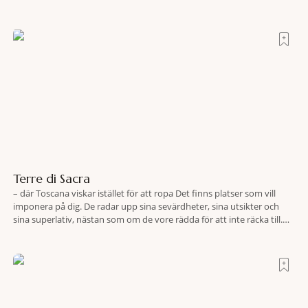
Terre di Sacra
– där Toscana viskar istället för att ropa Det finns platser som vill
imponera på dig. De radar upp sina sevärdheter, sina utsikter och
sina superlativ, nästan som om de vore rädda för att inte räcka till.
Och så finns det Terre di Sacra. En oas som lyckats gömma sig i ett
land som de