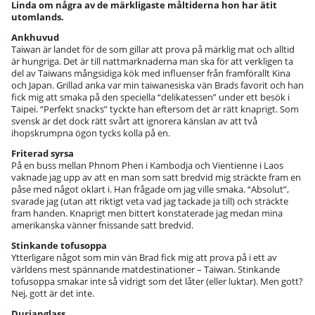
Linda om några av de märkligaste måltiderna hon har ätit
utomlands.
Ankhuvud
Taiwan är landet för de som gillar att prova på märklig mat och alltid
är hungriga. Det är till nattmarknaderna man ska för att verkligen ta
del av Taiwans mångsidiga kök med influenser från framförallt Kina
och Japan. Grillad anka var min taiwanesiska vän Brads favorit och han
fick mig att smaka på den speciella “delikatessen” under ett besök i
Taipei. “Perfekt snacks” tyckte han eftersom det är rätt knaprigt. Som
svensk är det dock rätt svårt att ignorera känslan av att två
ihopskrumpna ögon tycks kolla på en.
Friterad syrsa
På en buss mellan Phnom Phen i Kambodja och Vientienne i Laos
vaknade jag upp av att en man som satt bredvid mig sträckte fram en
påse med något oklart i. Han frågade om jag ville smaka. “Absolut”,
svarade jag (utan att riktigt veta vad jag tackade ja till) och sträckte
fram handen. Knaprigt men bittert konstaterade jag medan mina
amerikanska vänner fnissande satt bredvid.
Stinkande tofusoppa
Ytterligare något som min vän Brad fick mig att prova på i ett av
världens mest spännande matdestinationer – Taiwan. Stinkande
tofusoppa smakar inte så vidrigt som det låter (eller luktar). Men gott?
Nej, gott är det inte.
Durianglass