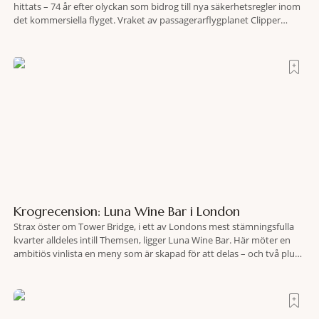
hittats – 74 år efter olyckan som bidrog till nya säkerhetsregler inom
det kommersiella flyget. Vraket av passagerarflygplanet Clipper
Endeavor har återfunnits 610 meter under Atlantens yta, drygt 74 år
efter olyckan utanför Puerto Rico. BBC skriver att flygplanet
lokaliserades den 2 juni i år med hjälp
Krogrecension: Luna Wine Bar i London
Strax öster om Tower Bridge, i ett av Londons mest stämningsfulla
kvarter alldeles intill Themsen, ligger Luna Wine Bar. Här möter en
ambitiös vinlista en meny som är skapad för att delas – och två plus
två är lika med en riktigt fullträff. Shad Thames är ett både historiskt
spännande och stämningsfullt kvarter. De gamla