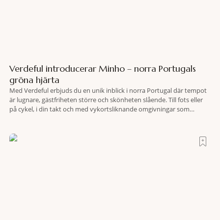
Verdeful introducerar Minho – norra Portugals
gröna hjärta
Med Verdeful erbjuds du en unik inblick i norra Portugal där tempot
är lugnare, gästfriheten större och skönheten slående. Till fots eller
på cykel, i din takt och med vykortsliknande omgivningar som
bakgrund, upplever du regionen på bästa sätt. Följ med på äventyr
bland vingårdar, marknader och sagolika landskap – detta är slow
travel när det