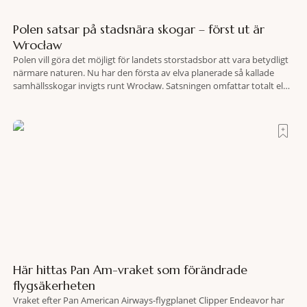
Polen satsar på stadsnära skogar – först ut är
Wrocław
Polen vill göra det möjligt för landets storstadsbor att vara betydligt
närmare naturen. Nu har den första av elva planerade så kallade
samhällsskogar invigts runt Wrocław. Satsningen omfattar totalt elva
större polska städer och ska resultera i vidsträckta, skyddade
skogsområden i direkt anslutning till urbana miljöer. Tanken är att
fler människor ska kunna promenera, motionera
Här hittas Pan Am-vraket som förändrade
flygsäkerheten
Vraket efter Pan American Airways-flygplanet Clipper Endeavor har