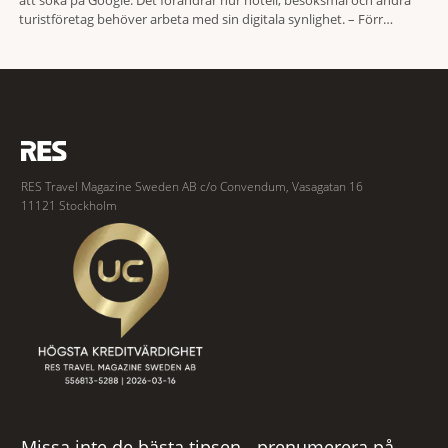
att söka på Google. Det förändrar hur hotell, besöksmål och andra
turistföretag behöver arbeta med sin digitala synlighet. – Förr
handlade det om sökmotoroptimering. Nu handlar det om att AI ska
förstå vem vi passar för och när den ska rekommendera oss,
RES Travel Magazine Sweden AB c/o Convendum, Vasagatan 16
11121 Stockholm
Missa inte de bästa tipsen - prenumerera på