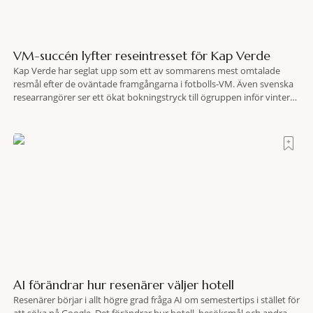
VM-succén lyfter reseintresset för Kap Verde
Kap Verde har seglat upp som ett av sommarens mest omtalade
resmål efter de oväntade framgångarna i fotbolls-VM. Även svenska
researrangörer ser ett ökat bokningstryck till ögruppen inför vintern.
Mellan den 6-17 juli såg Ving den första veckan en ökning på 23
procent i antalet bokningar till Kap Verde-ön Sal jämfört med
motsvarande vecka i
AI förändrar hur resenärer väljer hotell
Resenärer börjar i allt högre grad fråga AI om semestertips i stället för