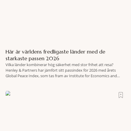
Här är världens fredligaste länder med de
starkaste passen 2026
Vilka länder kombinerar hög säkerhet med stor frihet att resa?
Henley & Partners har jämfört sitt passindex för 2026 med årets
Global Peace Index, som tas fram av Institute for Economics and
Peace. Resultatet är en lista över länder som både hör till världens
fredligaste och har några av de mest kraftfulla passen. Trots att