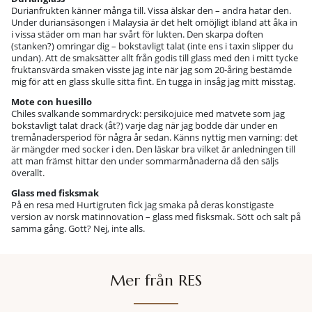
Durianfrukten känner många till. Vissa älskar den – andra hatar den.
Under duriansäsongen i Malaysia är det helt omöjligt ibland att åka in
i vissa städer om man har svårt för lukten. Den skarpa doften
(stanken?) omringar dig – bokstavligt talat (inte ens i taxin slipper du
undan). Att de smaksätter allt från godis till glass med den i mitt tycke
fruktansvärda smaken visste jag inte när jag som 20-åring bestämde
mig för att en glass skulle sitta fint. En tugga in insåg jag mitt misstag.
Mote con huesillo
Chiles svalkande sommardryck: persikojuice med matvete som jag
bokstavligt talat drack (åt?) varje dag när jag bodde där under en
tremånadersperiod för några år sedan. Känns nyttig men varning: det
är mängder med socker i den. Den läskar bra vilket är anledningen till
att man främst hittar den under sommarmånaderna då den säljs
överallt.
Glass med fisksmak
På en resa med Hurtigruten fick jag smaka på deras konstigaste
version av norsk matinnovation – glass med fisksmak. Sött och salt på
samma gång. Gott? Nej, inte alls.
Mer från RES