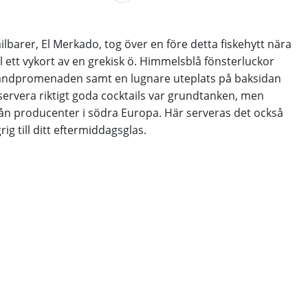
lbarer, El Merkado, tog över en före detta fiskehytt nära
l ett vykort av en grekisk ö. Himmelsblå fönsterluckor
strandpromenaden samt en lugnare uteplats på baksidan
servera riktigt goda cocktails var grundtanken, men
ån producenter i södra Europa. Här serveras det också
g till ditt eftermiddagsglas.