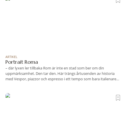
ARTIKEL
Portrait Roma
– där lyxen ler tillbaka Rom är inte en stad som ber om din
uppmärksamhet. Den tar den. Här trängs årtusenden av historia
med Vespor, piazzor och espresso i ett tempo som bara italienare
tycks behärska. Mitt i allt detta, ett stenkast från Spanska trappan,
gömmer sig Portrait Roma – ett hotell som lyckas med