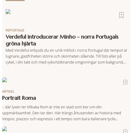
REPORTAGE
Verdeful introducerar Minho – norra Portugals
gröna hjärta
Med Verdeful erbjuds du en unik inblick i norra Portugal där tempot är
lugnare, gästfriheten större och skönheten slående. Till fots eller på
cykel, i din takt och med vykortsliknande omgivningar som bakgrund,
upplever du regionen på bästa sätt. Följ med på äventyr bland
vingårdar, marknader och sagolika landskap – detta är slow travel när
det
ARTIKEL
Portrait Roma
– där lyxen ler tillbaka Rom är inte en stad som ber om din
uppmärksamhet. Den tar den. Här trängs årtusenden av historia med
Vespor, piazzor och espresso i ett tempo som bara italienare tycks
behärska. Mitt i allt detta, ett stenkast från Spanska trappan, gömmer sig
Portrait Roma – ett hotell som lyckas med