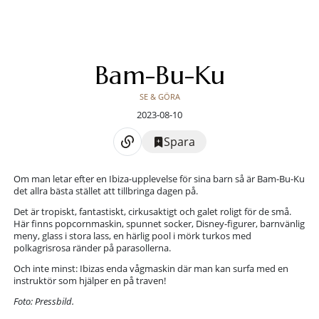
Bam-Bu-Ku
SE & GÖRA
2023-08-10
Spara
Om man letar efter en Ibiza-upplevelse för sina barn så är Bam-Bu-Ku
det allra bästa stället att tillbringa dagen på.
Det är tropiskt, fantastiskt, cirkusaktigt och galet roligt för de små.
Här finns popcornmaskin, spunnet socker, Disney-figurer, barnvänlig
meny, glass i stora lass, en härlig pool i mörk turkos med
polkagrisrosa ränder på parasollerna.
Och inte minst: Ibizas enda vågmaskin där man kan surfa med en
instruktör som hjälper en på traven!
Foto: Pressbild.