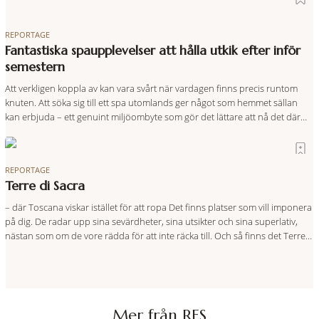
REPORTAGE
Fantastiska spaupplevelser att hålla utkik efter inför
semestern
Att verkligen koppla av kan vara svårt när vardagen finns precis runtom
knuten. Att söka sig till ett spa utomlands ger något som hemmet sällan
kan erbjuda – ett genuint miljöombyte som gör det lättare att nå det där
tillståndet av lugn och harmoni. I en gedigen spamiljö har du proffs som
vet exakt vilka
REPORTAGE
Terre di Sacra
– där Toscana viskar istället för att ropa Det finns platser som vill imponera
på dig. De radar upp sina sevärdheter, sina utsikter och sina superlativ,
nästan som om de vore rädda för att inte räcka till. Och så finns det Terre
di Sacra. En oas som lyckats gömma sig i ett land som de
Mer från RES