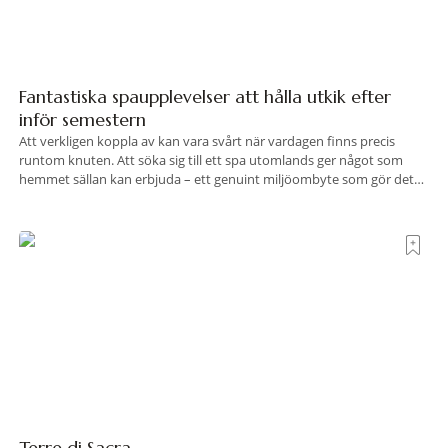
Fantastiska spaupplevelser att hålla utkik efter
inför semestern
Att verkligen koppla av kan vara svårt när vardagen finns precis
runtom knuten. Att söka sig till ett spa utomlands ger något som
hemmet sällan kan erbjuda – ett genuint miljöombyte som gör det
lättare att nå det där tillståndet av lugn och harmoni. I en gedigen
spamiljö har du proffs som vet exakt vilka
Terre di Sacra