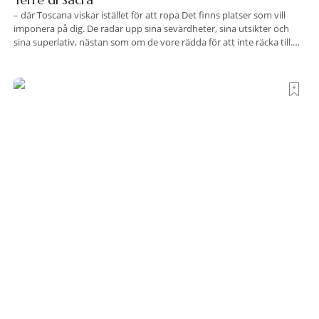
– där Toscana viskar istället för att ropa Det finns platser som vill
imponera på dig. De radar upp sina sevärdheter, sina utsikter och
sina superlativ, nästan som om de vore rädda för att inte räcka till.
Och så finns det Terre di Sacra. En oas som lyckats gömma sig i ett
land som de
Polen satsar på stadsnära skogar – först ut är
Wrocław
Polen vill göra det möjligt för landets storstadsbor att vara betydligt
närmare naturen. Nu har den första av elva planerade så kallade
samhällsskogar invigts runt Wrocław. Satsningen omfattar totalt elva
större polska städer och ska resultera i vidsträckta, skyddade
skogsområden i direkt anslutning till urbana miljöer. Tanken är att