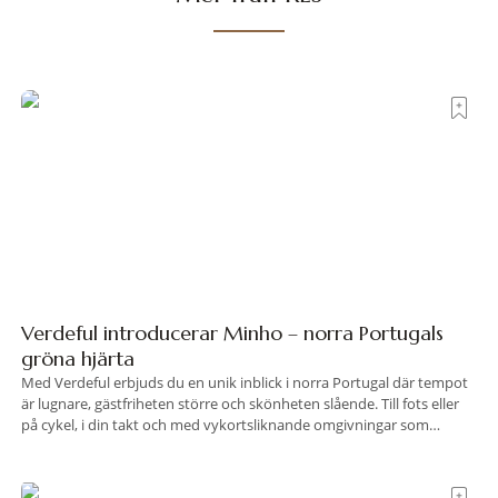
Verdeful introducerar Minho – norra Portugals
gröna hjärta
Med Verdeful erbjuds du en unik inblick i norra Portugal där tempot
är lugnare, gästfriheten större och skönheten slående. Till fots eller
på cykel, i din takt och med vykortsliknande omgivningar som
bakgrund, upplever du regionen på bästa sätt. Följ med på äventyr
bland vingårdar, marknader och sagolika landskap – detta är slow
travel när det