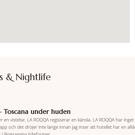
s & Nightlife
 Toscana under huden
er en vistelse. LA ROQQA regisserar en känsla. LA ROQQA har inget b
pp och det dröjer inte länge innan jag inser att hotellet har en all
g i långsamma bågformer