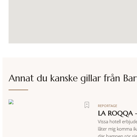
Annat du kanske gillar från
Bar
REPORTAGE
LA ROQQA –
Vissa hotell erbjud
låter mig komma ika
där hamnen rör si