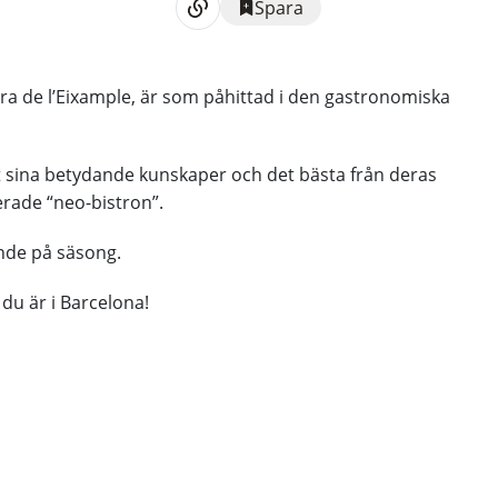
Spara
rra de l’Eixample, är som påhittad i den gastronomiska
at sina betydande kunskaper och det bästa från deras
erade “neo-bistron”.
ende på säsong.
 du är i Barcelona!