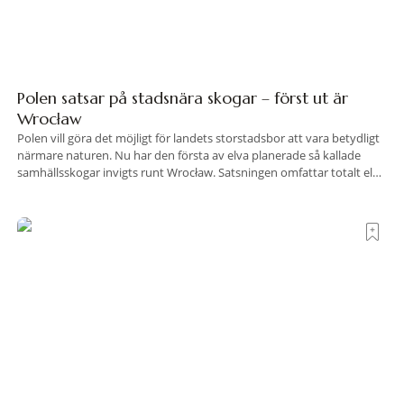
Polen satsar på stadsnära skogar – först ut är
Wrocław
Polen vill göra det möjligt för landets storstadsbor att vara betydligt
närmare naturen. Nu har den första av elva planerade så kallade
samhällsskogar invigts runt Wrocław. Satsningen omfattar totalt elva
större polska städer och ska resultera i vidsträckta, skyddade
skogsområden i direkt anslutning till urbana miljöer. Tanken är att
fler människor ska kunna promenera, motionera