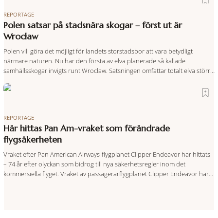
REPORTAGE
Polen satsar på stadsnära skogar – först ut är
Wrocław
Polen vill göra det möjligt för landets storstadsbor att vara betydligt
närmare naturen. Nu har den första av elva planerade så kallade
samhällsskogar invigts runt Wrocław. Satsningen omfattar totalt elva större
polska städer och ska resultera i vidsträckta, skyddade skogsområden i
direkt anslutning till urbana miljöer. Tanken är att fler människor ska kunna
promenera, motionera
REPORTAGE
Här hittas Pan Am-vraket som förändrade
flygsäkerheten
Vraket efter Pan American Airways-flygplanet Clipper Endeavor har hittats
– 74 år efter olyckan som bidrog till nya säkerhetsregler inom det
kommersiella flyget. Vraket av passagerarflygplanet Clipper Endeavor har
återfunnits 610 meter under Atlantens yta, drygt 74 år efter olyckan utanför
Puerto Rico. BBC skriver att flygplanet lokaliserades den 2 juni i år med
hjälp