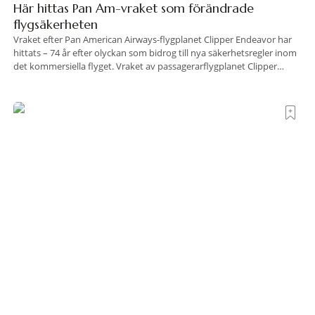
Här hittas Pan Am-vraket som förändrade
flygsäkerheten
Vraket efter Pan American Airways-flygplanet Clipper Endeavor har
hittats – 74 år efter olyckan som bidrog till nya säkerhetsregler inom
det kommersiella flyget. Vraket av passagerarflygplanet Clipper
Endeavor har återfunnits 610 meter under Atlantens yta, drygt 74 år
efter olyckan utanför Puerto Rico. BBC skriver att flygplanet
lokaliserades den 2 juni i år med hjälp
Krogrecension: Luna Wine Bar i London
Strax öster om Tower Bridge, i ett av Londons mest stämningsfulla
kvarter alldeles intill Themsen, ligger Luna Wine Bar. Här möter en
ambitiös vinlista en meny som är skapad för att delas – och två plus
två är lika med en riktigt fullträff. Shad Thames är ett både historiskt