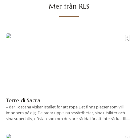
Mer från RES
Terre di Sacra
– där Toscana viskar istället för att ropa Det finns platser som vill
imponera på dig. De radar upp sina sevärdheter, sina utsikter och
sina superlativ, nästan som om de vore rädda för att inte räcka till.
Och så finns det Terre di Sacra. En oas som lyckats gömma sig i ett
land som de