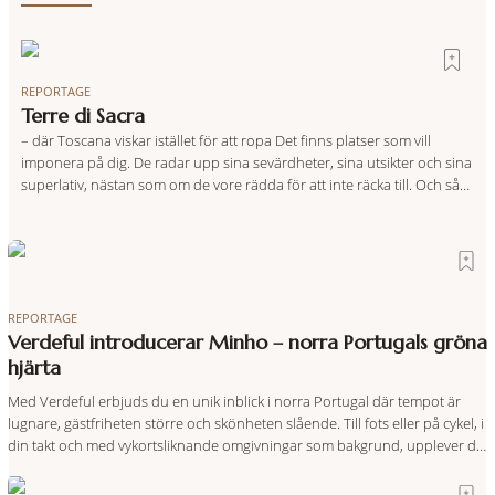
REPORTAGE
Terre di Sacra
– där Toscana viskar istället för att ropa Det finns platser som vill
imponera på dig. De radar upp sina sevärdheter, sina utsikter och sina
superlativ, nästan som om de vore rädda för att inte räcka till. Och så
finns det Terre di Sacra. En oas som lyckats gömma sig i ett land som
de
REPORTAGE
Verdeful introducerar Minho – norra Portugals gröna
hjärta
Med Verdeful erbjuds du en unik inblick i norra Portugal där tempot är
lugnare, gästfriheten större och skönheten slående. Till fots eller på cykel, i
din takt och med vykortsliknande omgivningar som bakgrund, upplever du
regionen på bästa sätt. Följ med på äventyr bland vingårdar, marknader
och sagolika landskap – detta är slow travel när det