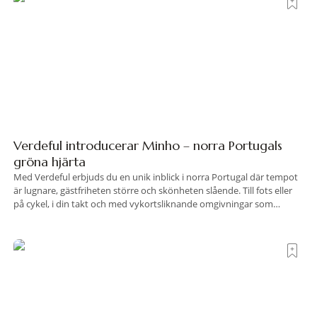
Verdeful introducerar Minho – norra Portugals
gröna hjärta
Med Verdeful erbjuds du en unik inblick i norra Portugal där tempot
är lugnare, gästfriheten större och skönheten slående. Till fots eller
på cykel, i din takt och med vykortsliknande omgivningar som
bakgrund, upplever du regionen på bästa sätt. Följ med på äventyr
bland vingårdar, marknader och sagolika landskap – detta är slow
travel när det