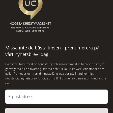
Missa inte de bästa tipsen - prenumerera på
vårt nyhetsbrev idag!
Då blir du först med de senaste nyheterna och mest initierade tipsen, får
genvägarna till de nyaste guiderna och full koll vilka weekendstäder som
gäller framöver och vart din nästa långresa bör gå. Ett fullkomligt
nödvändigt nyhetsbrev för dig som vill få ut mer av dina resor, med andra
ord.