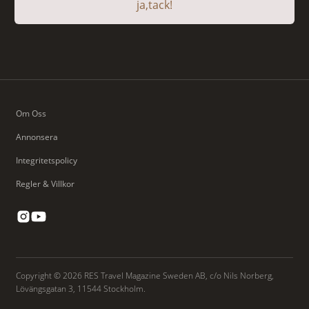
ja,tack!
Om Oss
Annonsera
Integritetspolicy
Regler & Villkor
Copyright © 2026 RES Travel Magazine Sweden AB, c/o Nils Norberg,
Lövängsgatan 3, 11544 Stockholm.