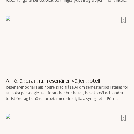
researrangörer ser ett ökat bokningstryck till ögruppen inför vintern.
Mellan den 6-17 juli såg Ving den första veckan en ökning på 23
procent i antalet bokningar till Kap Verde-ön Sal jämfört med
motsvarande vecka i
AI förändrar hur resenärer väljer hotell
Resenärer börjar i allt högre grad fråga AI om semestertips i stället för
att söka på Google. Det förändrar hur hotell, besöksmål och andra
turistföretag behöver arbeta med sin digitala synlighet. – Förr
handlade det om sökmotoroptimering. Nu handlar det om att AI ska
förstå vem vi passar för och när den ska rekommendera oss,