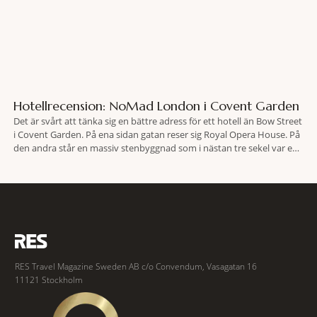
Hotellrecension: NoMad London i Covent Garden
Det är svårt att tänka sig en bättre adress för ett hotell än Bow Street
i Covent Garden. På ena sidan gatan reser sig Royal Opera House. På
den andra står en massiv stenbyggnad som i nästan tre sekel var en
plats dit människor släpades mot sin vilja. Här har Oscar Wilde stått
inför rätta.
RES Travel Magazine Sweden AB c/o Convendum, Vasagatan 16
11121 Stockholm