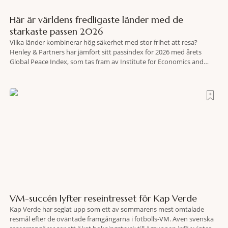
Här är världens fredligaste länder med de
starkaste passen 2026
Vilka länder kombinerar hög säkerhet med stor frihet att resa?
Henley & Partners har jämfört sitt passindex för 2026 med årets
Global Peace Index, som tas fram av Institute for Economics and
Peace. Resultatet är en lista över länder som både hör till världens
fredligaste och har några av de mest kraftfulla passen. Trots att
VM-succén lyfter reseintresset för Kap Verde
Kap Verde har seglat upp som ett av sommarens mest omtalade
resmål efter de oväntade framgångarna i fotbolls-VM. Även svenska