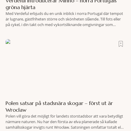
Verdeful introducerar Minho – norra Portugals
gröna hjärta
Med Verdeful erbjuds du en unik inblick i norra Portugal där tempot
är lugnare, gästfriheten större och skönheten slående. Till fots eller
på cykel, i din takt och med vykortsliknande omgivningar som
bakgrund, upplever du regionen på bästa sätt. Följ med på äventyr
bland vingårdar, marknader och sagolika landskap – detta är slow
travel när det
Polen satsar på stadsnära skogar – först ut är
Wrocław
Polen vill göra det möjligt för landets storstadsbor att vara betydligt
närmare naturen. Nu har den första av elva planerade så kallade
samhällsskogar invigts runt Wrocław. Satsningen omfattar totalt elva