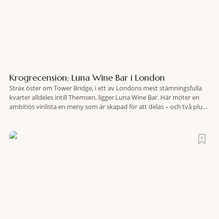
Krogrecension: Luna Wine Bar i London
Strax öster om Tower Bridge, i ett av Londons mest stämningsfulla
kvarter alldeles intill Themsen, ligger Luna Wine Bar. Här möter en
ambitiös vinlista en meny som är skapad för att delas – och två plus
två är lika med en riktigt fullträff. Shad Thames är ett både historiskt
spännande och stämningsfullt kvarter. De gamla