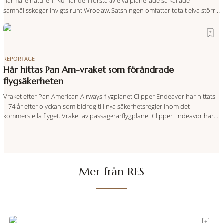
närmare naturen. Nu har den första av elva planerade så kallade
samhällsskogar invigts runt Wrocław. Satsningen omfattar totalt elva större
polska städer och ska resultera i vidsträckta, skyddade skogsområden i
direkt anslutning till urbana miljöer. Tanken är att fler människor ska kunna
promenera, motionera
REPORTAGE
Här hittas Pan Am-vraket som förändrade
flygsäkerheten
Vraket efter Pan American Airways-flygplanet Clipper Endeavor har hittats
– 74 år efter olyckan som bidrog till nya säkerhetsregler inom det
kommersiella flyget. Vraket av passagerarflygplanet Clipper Endeavor har
återfunnits 610 meter under Atlantens yta, drygt 74 år efter olyckan utanför
Puerto Rico. BBC skriver att flygplanet lokaliserades den 2 juni i år med
hjälp
Mer från RES