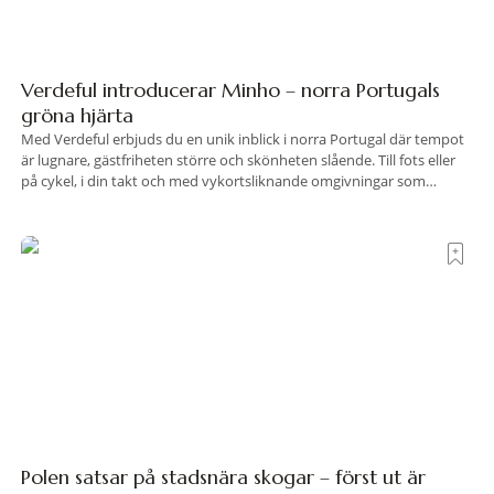
Verdeful introducerar Minho – norra Portugals
gröna hjärta
Med Verdeful erbjuds du en unik inblick i norra Portugal där tempot
är lugnare, gästfriheten större och skönheten slående. Till fots eller
på cykel, i din takt och med vykortsliknande omgivningar som
bakgrund, upplever du regionen på bästa sätt. Följ med på äventyr
bland vingårdar, marknader och sagolika landskap – detta är slow
travel när det
Polen satsar på stadsnära skogar – först ut är