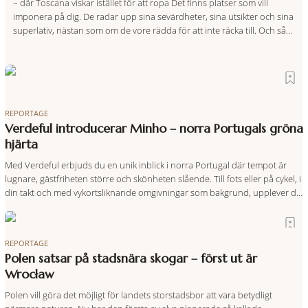
– där Toscana viskar istället för att ropa Det finns platser som vill
imponera på dig. De radar upp sina sevärdheter, sina utsikter och sina
superlativ, nästan som om de vore rädda för att inte räcka till. Och så
finns det Terre di Sacra. En oas som lyckats gömma sig i ett land som
de
REPORTAGE
Verdeful introducerar Minho – norra Portugals gröna
hjärta
Med Verdeful erbjuds du en unik inblick i norra Portugal där tempot är
lugnare, gästfriheten större och skönheten slående. Till fots eller på cykel, i
din takt och med vykortsliknande omgivningar som bakgrund, upplever du
regionen på bästa sätt. Följ med på äventyr bland vingårdar, marknader
och sagolika landskap – detta är slow travel när det
REPORTAGE
Polen satsar på stadsnära skogar – först ut är
Wrocław
Polen vill göra det möjligt för landets storstadsbor att vara betydligt