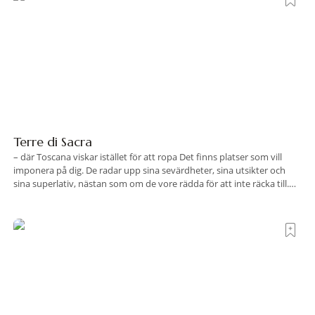
Terre di Sacra
– där Toscana viskar istället för att ropa Det finns platser som vill
imponera på dig. De radar upp sina sevärdheter, sina utsikter och
sina superlativ, nästan som om de vore rädda för att inte räcka till.
Och så finns det Terre di Sacra. En oas som lyckats gömma sig i ett
land som de