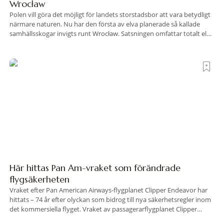
Wrocław
Polen vill göra det möjligt för landets storstadsbor att vara betydligt
närmare naturen. Nu har den första av elva planerade så kallade
samhällsskogar invigts runt Wrocław. Satsningen omfattar totalt elva
större polska städer och ska resultera i vidsträckta, skyddade
skogsområden i direkt anslutning till urbana miljöer. Tanken är att
fler människor ska kunna promenera, motionera
Här hittas Pan Am-vraket som förändrade
flygsäkerheten
Vraket efter Pan American Airways-flygplanet Clipper Endeavor har
hittats – 74 år efter olyckan som bidrog till nya säkerhetsregler inom
det kommersiella flyget. Vraket av passagerarflygplanet Clipper
Endeavor har återfunnits 610 meter under Atlantens yta, drygt 74 år