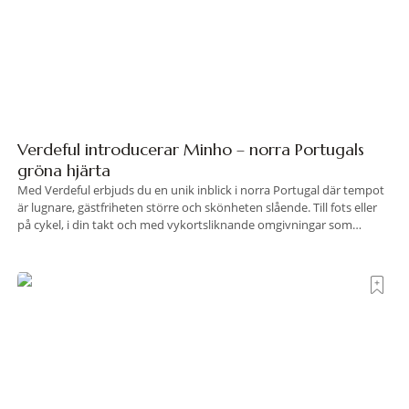
Verdeful introducerar Minho – norra Portugals
gröna hjärta
Med Verdeful erbjuds du en unik inblick i norra Portugal där tempot
är lugnare, gästfriheten större och skönheten slående. Till fots eller
på cykel, i din takt och med vykortsliknande omgivningar som
bakgrund, upplever du regionen på bästa sätt. Följ med på äventyr
bland vingårdar, marknader och sagolika landskap – detta är slow
travel när det