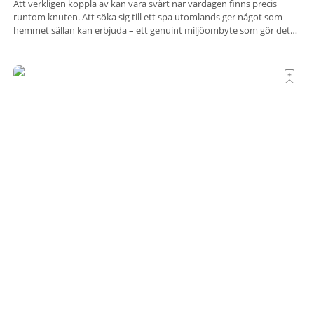
Att verkligen koppla av kan vara svårt när vardagen finns precis
runtom knuten. Att söka sig till ett spa utomlands ger något som
hemmet sällan kan erbjuda – ett genuint miljöombyte som gör det
lättare att nå det där tillståndet av lugn och harmoni. I en gedigen
spamiljö har du proffs som vet exakt vilka
Terre di Sacra– där Toscana viskar istället för att
ropa
Det finns platser som vill imponera på dig. De radar upp sina
sevärdheter, sina utsikter och sina superlativ, nästan som om de
vore rädda för att inte räcka till. Och så finns det Terre di Sacra. En
oas som lyckats gömma sig i ett land som de flesta tror redan är
upptäckt. Jag befinner mig