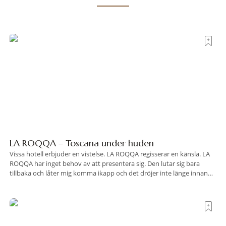
LA ROQQA – Toscana under huden
Vissa hotell erbjuder en vistelse. LA ROQQA regisserar en känsla. LA
ROQQA har inget behov av att presentera sig. Den lutar sig bara
tillbaka och låter mig komma ikapp och det dröjer inte länge innan
jag inser att hotellet har en alldeles egen koreografi. Ovanför Porto
Ercoles pastellfasader, där hamnen rör sig i långsamma bågformer