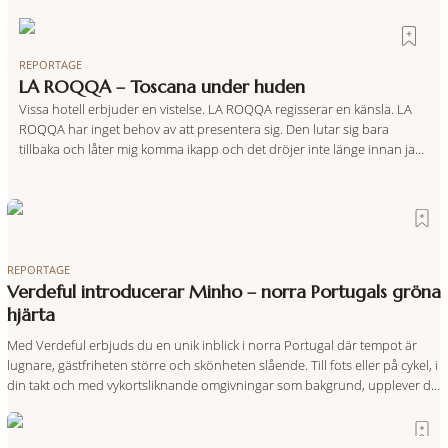
REPORTAGE
LA ROQQA – Toscana under huden
Vissa hotell erbjuder en vistelse. LA ROQQA regisserar en känsla. LA
ROQQA har inget behov av att presentera sig. Den lutar sig bara
tillbaka och låter mig komma ikapp och det dröjer inte länge innan jag
inser att hotellet har en alldeles egen koreografi. Ovanför Porto
Ercoles pastellfasader, där hamnen rör sig i långsamma bågformer
REPORTAGE
Verdeful introducerar Minho – norra Portugals gröna
hjärta
Med Verdeful erbjuds du en unik inblick i norra Portugal där tempot är
lugnare, gästfriheten större och skönheten slående. Till fots eller på cykel, i
din takt och med vykortsliknande omgivningar som bakgrund, upplever du
regionen på bästa sätt. Följ med på äventyr bland vingårdar, marknader
och sagolika landskap – detta är slow travel när det