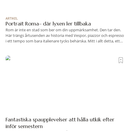
ARTIKEL
Portrait Roma– där lyxen ler tillbaka
Rom är inte en stad som ber om din uppmärksamhet. Den tar den.
Här trängs årtusenden av historia med Vespor, piazzor och espresso
i ett tempo som bara italienare tycks behärska. Mitt i allt detta, ett
stenkast från Spanska trappan, gömmer sig Portrait Roma – ett
hotell som lyckas med den smått osannolika bedriften att
Fantastiska spaupplevelser att hålla utkik efter
inför semestern