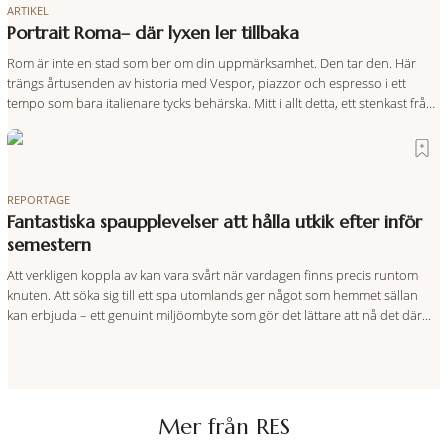
ARTIKEL
Portrait Roma– där lyxen ler tillbaka
Rom är inte en stad som ber om din uppmärksamhet. Den tar den. Här
trängs årtusenden av historia med Vespor, piazzor och espresso i ett
tempo som bara italienare tycks behärska. Mitt i allt detta, ett stenkast från
Spanska trappan, gömmer sig Portrait Roma – ett hotell som lyckas med
den smått osannolika bedriften att
REPORTAGE
Fantastiska spaupplevelser att hålla utkik efter inför
semestern
Att verkligen koppla av kan vara svårt när vardagen finns precis runtom
knuten. Att söka sig till ett spa utomlands ger något som hemmet sällan
kan erbjuda – ett genuint miljöombyte som gör det lättare att nå det där
tillståndet av lugn och harmoni. I en gedigen spamiljö har du proffs som
vet exakt vilka
Mer från RES