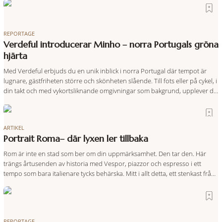
REPORTAGE
Verdeful introducerar Minho – norra Portugals gröna
hjärta
Med Verdeful erbjuds du en unik inblick i norra Portugal där tempot är
lugnare, gästfriheten större och skönheten slående. Till fots eller på cykel, i
din takt och med vykortsliknande omgivningar som bakgrund, upplever du
regionen på bästa sätt. Följ med på äventyr bland vingårdar, marknader
och sagolika landskap – detta är slow travel när det
ARTIKEL
Portrait Roma– där lyxen ler tillbaka
Rom är inte en stad som ber om din uppmärksamhet. Den tar den. Här
trängs årtusenden av historia med Vespor, piazzor och espresso i ett
tempo som bara italienare tycks behärska. Mitt i allt detta, ett stenkast från
Spanska trappan, gömmer sig Portrait Roma – ett hotell som lyckas med
den smått osannolika bedriften att
REPORTAGE