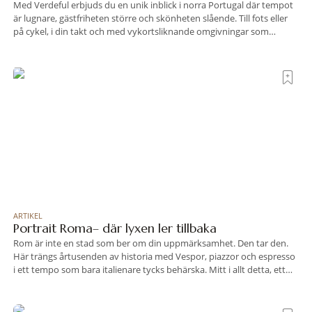
Med Verdeful erbjuds du en unik inblick i norra Portugal där tempot
är lugnare, gästfriheten större och skönheten slående. Till fots eller
på cykel, i din takt och med vykortsliknande omgivningar som
bakgrund, upplever du regionen på bästa sätt. Följ med på äventyr
bland vingårdar, marknader och sagolika landskap – detta är slow
travel när det
ARTIKEL
Portrait Roma– där lyxen ler tillbaka
Rom är inte en stad som ber om din uppmärksamhet. Den tar den.
Här trängs årtusenden av historia med Vespor, piazzor och espresso
i ett tempo som bara italienare tycks behärska. Mitt i allt detta, ett
stenkast från Spanska trappan, gömmer sig Portrait Roma – ett
hotell som lyckas med den smått osannolika bedriften att