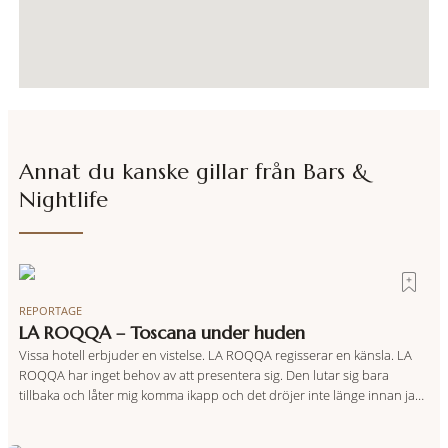
Annat du kanske gillar från
Bars &
Nightlife
REPORTAGE
LA ROQQA – Toscana under huden
Vissa hotell erbjuder en vistelse. LA ROQQA regisserar en känsla. LA
ROQQA har inget behov av att presentera sig. Den lutar sig bara
tillbaka och låter mig komma ikapp och det dröjer inte länge innan jag
inser att hotellet har en alldeles egen koreografi. Ovanför Porto
Ercoles pastellfasader, där hamnen rör sig i långsamma bågformer