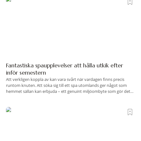
Fantastiska spaupplevelser att hålla utkik efter
inför semestern
Att verkligen koppla av kan vara svårt när vardagen finns precis
runtom knuten. Att söka sig till ett spa utomlands ger något som
hemmet sällan kan erbjuda – ett genuint miljöombyte som gör det
lättare att nå det där tillståndet av lugn och harmoni. I en gedigen
spamiljö har du proffs som vet exakt vilka