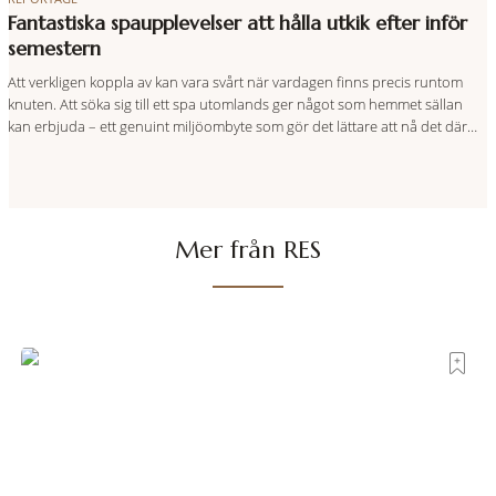
Fantastiska spaupplevelser att hålla utkik efter inför
semestern
Att verkligen koppla av kan vara svårt när vardagen finns precis runtom
knuten. Att söka sig till ett spa utomlands ger något som hemmet sällan
kan erbjuda – ett genuint miljöombyte som gör det lättare att nå det där
tillståndet av lugn och harmoni. I en gedigen spamiljö har du proffs som
vet exakt vilka
Mer från RES