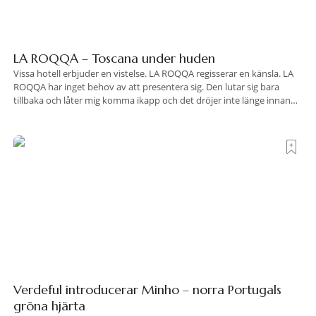
LA ROQQA – Toscana under huden
Vissa hotell erbjuder en vistelse. LA ROQQA regisserar en känsla. LA
ROQQA har inget behov av att presentera sig. Den lutar sig bara
tillbaka och låter mig komma ikapp och det dröjer inte länge innan
jag inser att hotellet har en alldeles egen koreografi. Ovanför Porto
Ercoles pastellfasader, där hamnen rör sig i långsamma bågformer
Verdeful introducerar Minho – norra Portugals
gröna hjärta