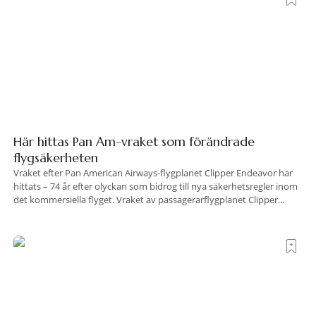
Här hittas Pan Am-vraket som förändrade
flygsäkerheten
Vraket efter Pan American Airways-flygplanet Clipper Endeavor har
hittats – 74 år efter olyckan som bidrog till nya säkerhetsregler inom
det kommersiella flyget. Vraket av passagerarflygplanet Clipper
Endeavor har återfunnits 610 meter under Atlantens yta, drygt 74 år
efter olyckan utanför Puerto Rico. BBC skriver att flygplanet
lokaliserades den 2 juni i år med hjälp