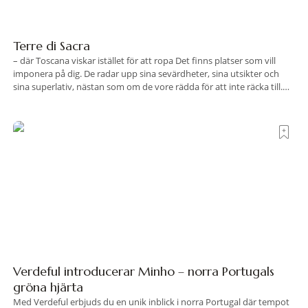
Terre di Sacra
– där Toscana viskar istället för att ropa Det finns platser som vill
imponera på dig. De radar upp sina sevärdheter, sina utsikter och
sina superlativ, nästan som om de vore rädda för att inte räcka till.
Och så finns det Terre di Sacra. En oas som lyckats gömma sig i ett
land som de
Verdeful introducerar Minho – norra Portugals
gröna hjärta
Med Verdeful erbjuds du en unik inblick i norra Portugal där tempot