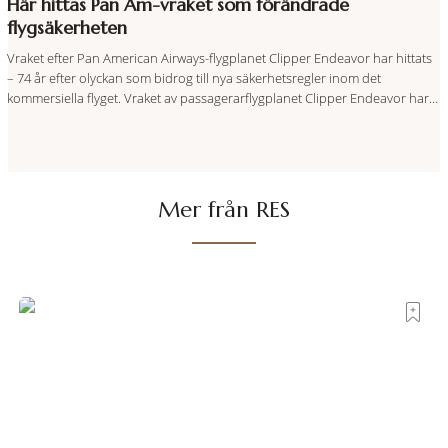
Här hittas Pan Am-vraket som förändrade
flygsäkerheten
Vraket efter Pan American Airways-flygplanet Clipper Endeavor har hittats
– 74 år efter olyckan som bidrog till nya säkerhetsregler inom det
kommersiella flyget. Vraket av passagerarflygplanet Clipper Endeavor har
återfunnits 610 meter under Atlantens yta, drygt 74 år efter olyckan utanför
Puerto Rico. BBC skriver att flygplanet lokaliserades den 2 juni i år med
hjälp
Mer från RES