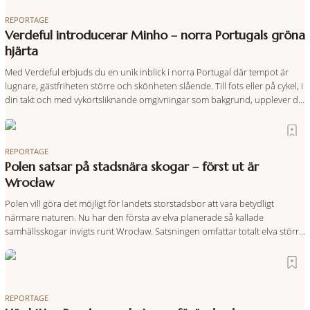
REPORTAGE
Verdeful introducerar Minho – norra Portugals gröna
hjärta
Med Verdeful erbjuds du en unik inblick i norra Portugal där tempot är
lugnare, gästfriheten större och skönheten slående. Till fots eller på cykel, i
din takt och med vykortsliknande omgivningar som bakgrund, upplever du
regionen på bästa sätt. Följ med på äventyr bland vingårdar, marknader
och sagolika landskap – detta är slow travel när det
REPORTAGE
Polen satsar på stadsnära skogar – först ut är
Wrocław
Polen vill göra det möjligt för landets storstadsbor att vara betydligt
närmare naturen. Nu har den första av elva planerade så kallade
samhällsskogar invigts runt Wrocław. Satsningen omfattar totalt elva större
polska städer och ska resultera i vidsträckta, skyddade skogsområden i
direkt anslutning till urbana miljöer. Tanken är att fler människor ska kunna
promenera, motionera
REPORTAGE