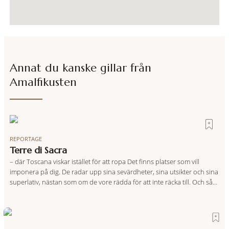
Annat du kanske gillar från
Amalfikusten
REPORTAGE
Terre di Sacra
– där Toscana viskar istället för att ropa Det finns platser som vill
imponera på dig. De radar upp sina sevärdheter, sina utsikter och sina
superlativ, nästan som om de vore rädda för att inte räcka till. Och så
finns det Terre di Sacra. En oas som lyckats gömma sig i ett land som
de