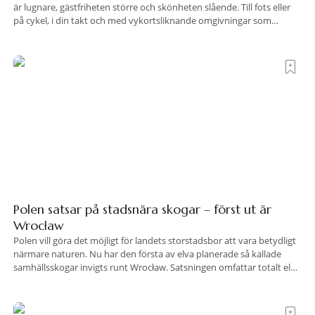
är lugnare, gästfriheten större och skönheten slående. Till fots eller
på cykel, i din takt och med vykortsliknande omgivningar som
bakgrund, upplever du regionen på bästa sätt. Följ med på äventyr
bland vingårdar, marknader och sagolika landskap – detta är slow
travel när det
Polen satsar på stadsnära skogar – först ut är
Wrocław
Polen vill göra det möjligt för landets storstadsbor att vara betydligt
närmare naturen. Nu har den första av elva planerade så kallade
samhällsskogar invigts runt Wrocław. Satsningen omfattar totalt elva
större polska städer och ska resultera i vidsträckta, skyddade
skogsområden i direkt anslutning till urbana miljöer. Tanken är att
fler människor ska kunna promenera, motionera