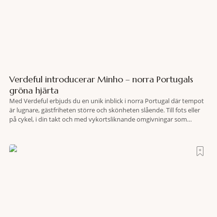
Verdeful introducerar Minho – norra Portugals
gröna hjärta
Med Verdeful erbjuds du en unik inblick i norra Portugal där tempot
är lugnare, gästfriheten större och skönheten slående. Till fots eller
på cykel, i din takt och med vykortsliknande omgivningar som
bakgrund, upplever du regionen på bästa sätt. Följ med på äventyr
bland vingårdar, marknader och sagolika landskap – detta är slow
travel när det