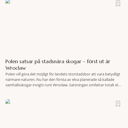
Polen satsar på stadsnära skogar – först ut är
Wrocław
Polen vill göra det möjligt för landets storstadsbor att vara betydligt
närmare naturen. Nu har den första av elva planerade så kallade
samhällsskogar invigts runt Wrocław. Satsningen omfattar totalt elva
större polska städer och ska resultera i vidsträckta, skyddade
skogsområden i direkt anslutning till urbana miljöer. Tanken är att
fler människor ska kunna promenera, motionera