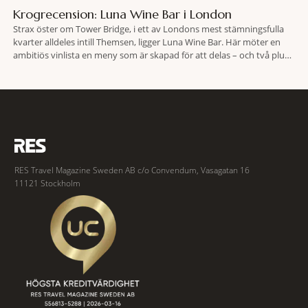
Krogrecension: Luna Wine Bar i London
Strax öster om Tower Bridge, i ett av Londons mest stämningsfulla
kvarter alldeles intill Themsen, ligger Luna Wine Bar. Här möter en
ambitiös vinlista en meny som är skapad för att delas – och två plus
två är lika med en riktigt fullträff. Shad Thames är ett både historiskt
spännande och stämningsfullt kvarter. De gamla
RES Travel Magazine Sweden AB c/o Convendum, Vasagatan 16
11121 Stockholm