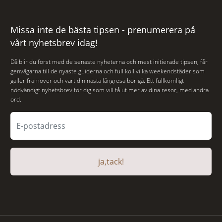
Missa inte de bästa tipsen - prenumerera på
vårt nyhetsbrev idag!
Då blir du först med de senaste nyheterna och mest initierade tipsen, får
genvägarna till de nyaste guiderna och full koll vilka weekendstäder som
gäller framöver och vart din nästa långresa bör gå. Ett fullkomligt
nödvändigt nyhetsbrev för dig som vill få ut mer av dina resor, med andra
ord.
ja,tack!