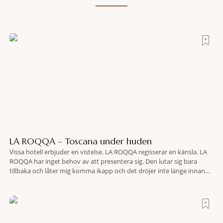
LA ROQQA – Toscana under huden
Vissa hotell erbjuder en vistelse. LA ROQQA regisserar en känsla. LA
ROQQA har inget behov av att presentera sig. Den lutar sig bara
tillbaka och låter mig komma ikapp och det dröjer inte länge innan
jag inser att hotellet har en alldeles egen koreografi. Ovanför Porto
Ercoles pastellfasader, där hamnen rör sig i långsamma bågformer