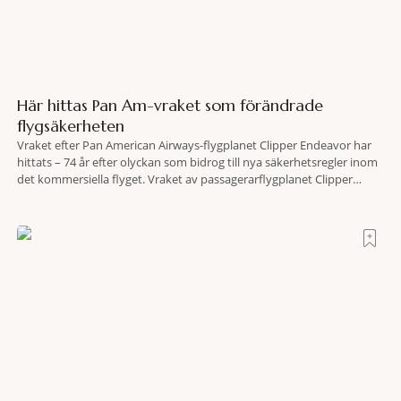
Här hittas Pan Am-vraket som förändrade
flygsäkerheten
Vraket efter Pan American Airways-flygplanet Clipper Endeavor har
hittats – 74 år efter olyckan som bidrog till nya säkerhetsregler inom
det kommersiella flyget. Vraket av passagerarflygplanet Clipper
Endeavor har återfunnits 610 meter under Atlantens yta, drygt 74 år
efter olyckan utanför Puerto Rico. BBC skriver att flygplanet
lokaliserades den 2 juni i år med hjälp