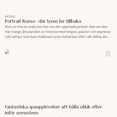
ARTIKEL
Portrait Roma– där lyxen ler tillbaka
Rom är inte en stad som ber om din uppmärksamhet. Den tar den.
Här trängs årtusenden av historia med Vespor, piazzor och espresso
i ett tempo som bara italienare tycks behärska. Mitt i allt detta, ett
stenkast från Spanska trappan, gömmer sig Portrait Roma – ett
hotell som lyckas med den smått osannolika bedriften att
Fantastiska spaupplevelser att hålla utkik efter
inför semestern