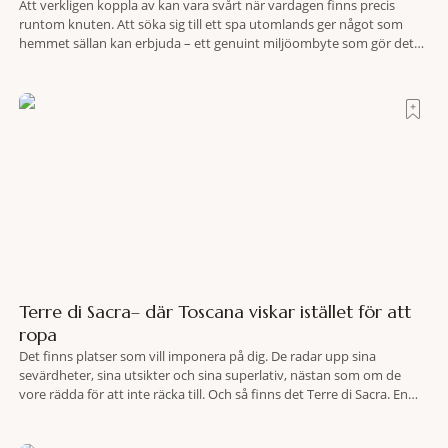
Att verkligen koppla av kan vara svårt när vardagen finns precis
runtom knuten. Att söka sig till ett spa utomlands ger något som
hemmet sällan kan erbjuda – ett genuint miljöombyte som gör det
lättare att nå det där tillståndet av lugn och harmoni. I en gedigen
spamiljö har du proffs som vet exakt vilka
Terre di Sacra– där Toscana viskar istället för att
ropa
Det finns platser som vill imponera på dig. De radar upp sina
sevärdheter, sina utsikter och sina superlativ, nästan som om de
vore rädda för att inte räcka till. Och så finns det Terre di Sacra. En
oas som lyckats gömma sig i ett land som de flesta tror redan är
upptäckt. Jag befinner mig