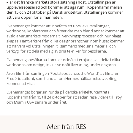
– är det franska märkets stora satsning i höst. Utställningen är
upplevelsebaserad och kommer att äga rum i Köpenhamn mellan
den 15 och 24 oktober på Dansk arkitektur. Utställningen kommer
att vara öppen för allmänheten.
Evenemanget kommer att innefatta ett urval av utställningar,
workshops, konferenser och filmer där man bland annat kommer att
avslöja varumärkets moderna tillverkningsprocesser och hur plagg
skapas. Hantverkare från olika designbranscher inom huset kommer
att närvara vid utställningen, tillsammans med sina material och
verktyg, för att dela med sig av sina tekniker för besökarna.
Evenemangsbesökarna kommer också att erbjudas att delta i olika
workshops om design, inklusive dofttillverkning, under dagarna.
Även film från samlingen ‘Footsteps across the World’, av filmaren
Frédéric Laffont, som handlar om Hermès hållbarhetsutveckling,
kommer att visas.
Evenemanget börjar sin runda på danska arkitekturcentret i
Köpenhamn från 15 till 24 oktober för att sedan resa vidare till Troy
och Miami i USA senare under året.
Mer från RES