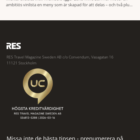
ambitiös vinlista en meny som är skapad för att delas – och två plus
två är lika med en riktigt fullträff. Shad Thames är ett både historiskt
spännande och stämningsfullt kvarter. De gamla
RES Travel Magazine Sweden AB c/o Convendum, Vasagatan 16
11121 Stockholm
Missa inte de bästa tipsen - prenumerera på