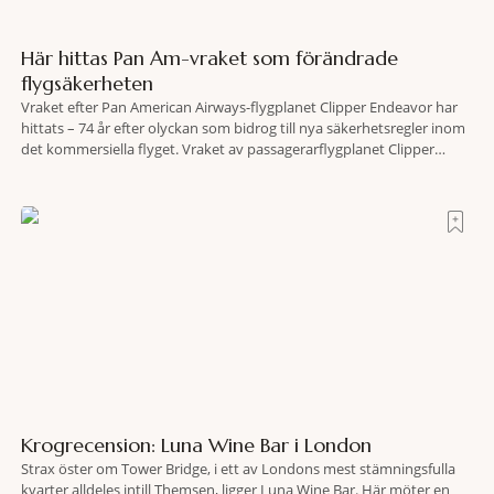
Här hittas Pan Am-vraket som förändrade
flygsäkerheten
Vraket efter Pan American Airways-flygplanet Clipper Endeavor har
hittats – 74 år efter olyckan som bidrog till nya säkerhetsregler inom
det kommersiella flyget. Vraket av passagerarflygplanet Clipper
Endeavor har återfunnits 610 meter under Atlantens yta, drygt 74 år
efter olyckan utanför Puerto Rico. BBC skriver att flygplanet
lokaliserades den 2 juni i år med hjälp
Krogrecension: Luna Wine Bar i London
Strax öster om Tower Bridge, i ett av Londons mest stämningsfulla
kvarter alldeles intill Themsen, ligger Luna Wine Bar. Här möter en