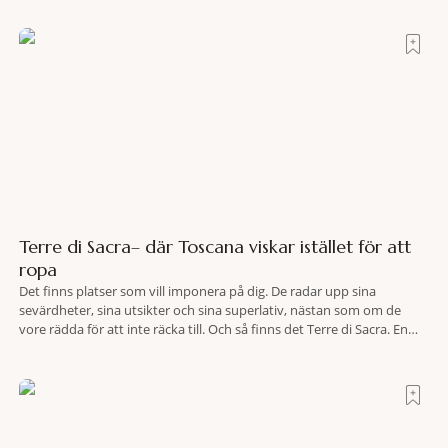
spamiljö har du proffs som vet exakt vilka
Terre di Sacra– där Toscana viskar istället för att
ropa
Det finns platser som vill imponera på dig. De radar upp sina
sevärdheter, sina utsikter och sina superlativ, nästan som om de
vore rädda för att inte räcka till. Och så finns det Terre di Sacra. En
oas som lyckats gömma sig i ett land som de flesta tror redan är
upptäckt. Jag befinner mig