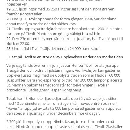
nöjesparken.
19:
235 ljusslingor med 35 250 slingrar sig runt den stora granen
framför Konsertsalen.
20:
När ”Jul i Tivoli” öppnade för första gången 1994, var det bland
annat med fyra bodar där det såldes korv.
21:
Tivolis upptagna trädgårdsmästare har planterat 1 200 kålplantor
runt om på Tivoli. Plantor som gör sig väldigt bra på bild!
22:
Den 23e december, mer känt som Lille Julafton, har Tivoli öppet till
klockan 22.00.
23:
Under ”Jul i Tivoli” säljs det mer än 24 000 pannkakor.
Ljuset på Tivoli är en stor del av upplevelsen under den mörka tiden
Varje dag tänds över en miljon ljuspunkter på Tivoli för att lysa upp
Trädgården och bidra till julstämningen. Vid Tivolisjön kan gästerna
uppleva ljusets magi med de upplysta träden som är klädda i 60 000
ljuspunkter. Bara i nöjesparkens pilträd har 300 000 lampor placerats
ut. Mannen bakom teamet som står för belysningen i Tivoli är
prisbelönte ljusdesignern Jesper Kongshaug.
Totalt har 45 kilometer ljuskedjor satts upp i år, där varje ljus sitter
med 10 centimeters mellanrum. Stigen från huvudentrén och ner i
”Haven” är upplyst av totalt 3 000 lampor så att gästerna kan uppleva
den speciella ljusmagin under decembers mörka dagar.
3 700 glödlampor lyser upp Nimbs fasad, torn och kupolerna på
taket. Nimb är bland de populäraste selfieplatserna i Tivoli. Glashallen