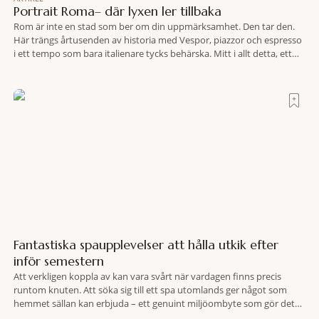
Portrait Roma– där lyxen ler tillbaka
Rom är inte en stad som ber om din uppmärksamhet. Den tar den.
Här trängs årtusenden av historia med Vespor, piazzor och espresso
i ett tempo som bara italienare tycks behärska. Mitt i allt detta, ett
stenkast från Spanska trappan, gömmer sig Portrait Roma – ett
hotell som lyckas med den smått osannolika bedriften att
Fantastiska spaupplevelser att hålla utkik efter
inför semestern
Att verkligen koppla av kan vara svårt när vardagen finns precis
runtom knuten. Att söka sig till ett spa utomlands ger något som
hemmet sällan kan erbjuda – ett genuint miljöombyte som gör det
lättare att nå det där tillståndet av lugn och harmoni. I en gedigen