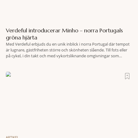
Verdeful introducerar Minho – norra Portugals
gröna hjärta
Med Verdeful erbjuds du en unik inblick i norra Portugal där tempot
är lugnare, gästfriheten större och skönheten slående. Till fots eller
på cykel, i din takt och med vykortsliknande omgivningar som
bakgrund, upplever du regionen på bästa sätt. Följ med på äventyr
bland vingårdar, marknader och sagolika landskap – detta är slow
travel när det
ARTIKEL