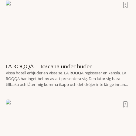
LA ROQQA – Toscana under huden
Vissa hotell erbjuder en vistelse. LA ROQQA regisserar en känsla. LA
ROQQA har inget behov av att presentera sig. Den lutar sig bara
tillbaka och låter mig komma ikapp och det dröjer inte länge innan
jag inser att hotellet har en alldeles egen koreografi. Ovanför Porto
Ercoles pastellfasader, där hamnen rör sig i långsamma bågformer