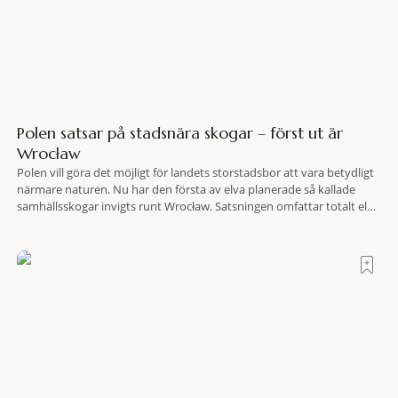
Polen satsar på stadsnära skogar – först ut är
Wrocław
Polen vill göra det möjligt för landets storstadsbor att vara betydligt
närmare naturen. Nu har den första av elva planerade så kallade
samhällsskogar invigts runt Wrocław. Satsningen omfattar totalt elva
större polska städer och ska resultera i vidsträckta, skyddade
skogsområden i direkt anslutning till urbana miljöer. Tanken är att
fler människor ska kunna promenera, motionera