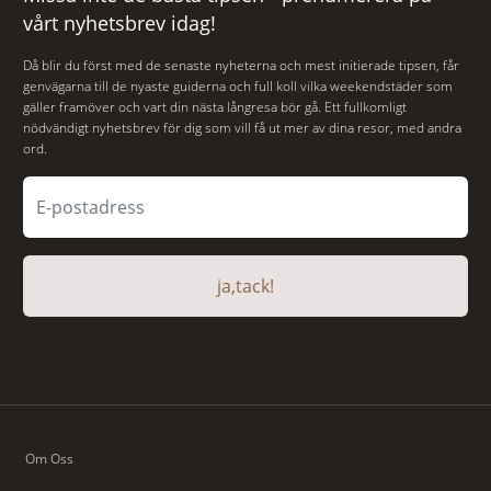
vårt nyhetsbrev idag!
Då blir du först med de senaste nyheterna och mest initierade tipsen, får
genvägarna till de nyaste guiderna och full koll vilka weekendstäder som
gäller framöver och vart din nästa långresa bör gå. Ett fullkomligt
nödvändigt nyhetsbrev för dig som vill få ut mer av dina resor, med andra
ord.
ja,tack!
Om Oss