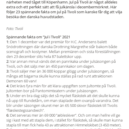
närheten med tåget till Köpenhamn. Jul på Tivoli är något alldeles
extra och ett perfekt sätt att få julkänsla i decembermörkret. Här
följer 23 spännande fakta om jul på Tivoli som kanske får dig att vilja
besöka den danska huvudstaden.
Foto: Tivoli
Spännande fakta om ”Jul i Tivoli” 2021
1:
Den 1 december var det premiär för H.C. Andersens balett
Snödrottningen där danska Drottning Margrethe står bakom både
scenografi och kostymer. Mellan premiären och sista föreställningen
den 23 december slits hela 87 balettskor upp.
2:
Var annan minut vänds det en pannkaka under julsäsongen på
Tivoli, och det säljs mer än 450 pannkakor om dagen.
3:
Tivoli säljer mer än 36 000 koppar glögg under julsäsongen, så
många att bägarna skulle kunna ställas på rad runt attraktionen
Demonen 60 varv!
4:
Det krävs fyra män för att klara uppgiften som Jultomte på Tivoli.
Jultomten bor på Pantomimteatern under julsäsongen.
5:
Under en bra dag säljs det så mycket fläskstek att det skulle kunna
nå upp till Rundetårn, om man staplade dem ovanpå varandra. Det
blir under säsongen skuret mer än 65 500 skivor fläskstek till Tivolis
”flæskestegssandwich”.
6:
Det serveras mer än 69 000 ”æbleskiver”. Och om man hellre vill ge
sig i kast med att stapla dem, i stället för fläskstek, så skulle man kunna
stapla till man fick hela 43 av attraktionen Himmelskibet (3 450 meter).