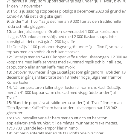
7:
Rasmus Klump, som uppträder varje dag under ”Jul i Tivoli”, blev 70
år den 17 november
8:
Tivolis julsäsong stoppades plötsligt 8 december 2020 på grund av
Covid-19. Må det aldrig ske igen!
9:
Under ”Jul i Tivoli” säljs det mer än 9 000 liter av den traditionelle
röda och vita glöggen.
10:
Under julsäsongen i Grøften serveras det 1 000 ankbröst och
tillagas 350 ankor, som sköljs ned med 2 000 flaskor snaps. Inte
konstigt att det också går åt 200 kg kaffe
11:
Det säljs 1 100 portioner risgrynsgröt under ”Jul i Tivoli”, som alla
toppas med en smörklick och kanelsocker.
12:
Det säljs mer än 54 000 koppar kaffe under julsäsongen. 12 000 av
kopparna med kaffe serveras med skummad mjölk och blir till latte,
cappuccino eller annat kaffe med mjölk.
13:
Det över 100 meter långa Luciatåget som går genom Tivoli den 13
december går självklart förbi den 13 meter höga julgranen framför
Konsertsalen.
14:
När temperaturen faller stiger lusten till varm choklad. Det säljs
mer än 41 000 koppar varm choklad med vispgrädde under ”Jul i
Tivoli”.
15:
Bland de populära attraktionerna under ”Jul i Tivoli” finner man
”Den flyvende Kuffert” som bara under julsäsongen har 156 942
gästturer.
16:
Tivoli beställer varje år hem mer än ett och ett halvt ton
äppleskivor (små munkar) till de många munnar som ska mättas.
17:
3 700 lysande led-lampor klär in Nimb.
18:
Det har planterats mer än 18 000 doftande hyacinter i