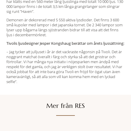
har klätts med en 560 meter lång ljusslinga med totalt 10 000 ljus. 130
000 lampor finns i de totalt 3,5 km långa grangirlanger som slingrar
sig runt ”Haven”.
Demonen är dekorerad med 5 550 aktiva lysdioder. Det finns 3 600
små kupoler med lampor i det japanska tornet. De 2 340 lampor som
lyser upp bågarna längs sjöstranden bidrar till att visa att det finns
ljus i decembermörkret.
Tivolis ljusdesigner Jesper Kongshaug berättar om årets ljussättning:
– Jag tycker att julljuset i år är det vackraste någonsin på Tivoli. Det är
noggrant matchat överallt i färg och styrka så att det gnistrar och
förtrollar. Vi har många nya initiativ i nöjesparken men ändpå med
respekt för det gamla, och jag är verkligen stolt över resultatet. Vi har
också jobbat för att inte bara göra Tivoli en fröjd för ögat utan även
kameravänligt, så att alla som vill kan komma hem med en lyckad
selfie”.
Mer från RES