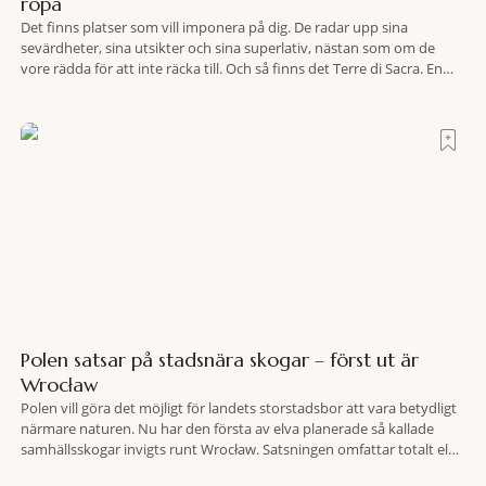
ropa
Det finns platser som vill imponera på dig. De radar upp sina
sevärdheter, sina utsikter och sina superlativ, nästan som om de
vore rädda för att inte räcka till. Och så finns det Terre di Sacra. En
oas som lyckats gömma sig i ett land som de flesta tror redan är
upptäckt. Jag befinner mig
Polen satsar på stadsnära skogar – först ut är
Wrocław
Polen vill göra det möjligt för landets storstadsbor att vara betydligt
närmare naturen. Nu har den första av elva planerade så kallade
samhällsskogar invigts runt Wrocław. Satsningen omfattar totalt elva
större polska städer och ska resultera i vidsträckta, skyddade