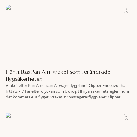
skogsområden i direkt anslutning till urbana miljöer. Tanken är att
fler människor ska kunna promenera, motionera
Här hittas Pan Am-vraket som förändrade
flygsäkerheten
Vraket efter Pan American Airways-flygplanet Clipper Endeavor har
hittats – 74 år efter olyckan som bidrog till nya säkerhetsregler inom
det kommersiella flyget. Vraket av passagerarflygplanet Clipper
Endeavor har återfunnits 610 meter under Atlantens yta, drygt 74 år
efter olyckan utanför Puerto Rico. BBC skriver att flygplanet
lokaliserades den 2 juni i år med hjälp