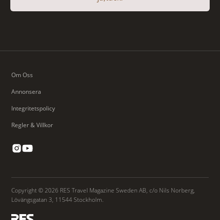
Om Oss
Annonsera
Integritetspolicy
Regler & Villkor
Copyright © 2026 RES Travel Magazine Sweden AB, c/o Nils Norberg,
Lövängsgatan 3, 11544 Stockholm.