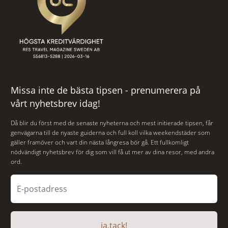
Missa inte de bästa tipsen - prenumerera på
vårt nyhetsbrev idag!
Då blir du först med de senaste nyheterna och mest initierade tipsen, får
genvägarna till de nyaste guiderna och full koll vilka weekendstäder som
gäller framöver och vart din nästa långresa bör gå. Ett fullkomligt
nödvändigt nyhetsbrev för dig som vill få ut mer av dina resor, med andra
ord.
ja,tack!