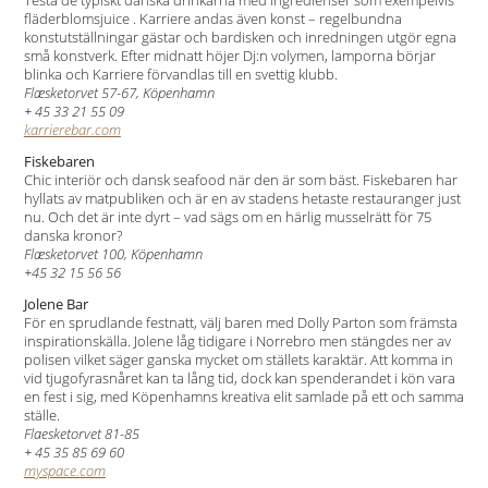
Testa de typiskt danska drinkarna med ingredienser som exempelvis
fläderblomsjuice . Karriere andas även konst – regelbundna
konstutställningar gästar och bardisken och inredningen utgör egna
små konstverk. Efter midnatt höjer Dj:n volymen, lamporna börjar
blinka och Karriere förvandlas till en svettig klubb.
Flæsketorvet 57-67, Köpenhamn
+ 45 33 21 55 09
karrierebar.com
Fiskebaren
Chic interiör och dansk seafood när den är som bäst. Fiskebaren har
hyllats av matpubliken och är en av stadens hetaste restauranger just
nu. Och det är inte dyrt – vad sägs om en härlig musselrätt för 75
danska kronor?
Flæsketorvet 100, Köpenhamn
+45 32 15 56 56
Jolene Bar
För en sprudlande festnatt, välj baren med Dolly Parton som främsta
inspirationskälla. Jolene låg tidigare i Norrebro men stängdes ner av
polisen vilket säger ganska mycket om ställets karaktär. Att komma in
vid tjugofyrasnåret kan ta lång tid, dock kan spenderandet i kön vara
en fest i sig, med Köpenhamns kreativa elit samlade på ett och samma
ställe.
Flaesketorvet 81-85
+ 45 35 85 69 60
myspace.com