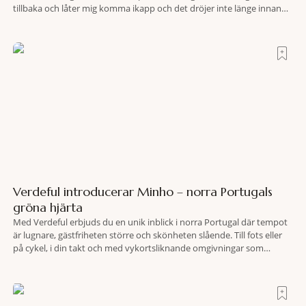
tillbaka och låter mig komma ikapp och det dröjer inte länge innan
jag inser att hotellet har en alldeles egen koreografi. Ovanför Porto
Ercoles pastellfasader, där hamnen rör sig i långsamma bågformer
Verdeful introducerar Minho – norra Portugals
gröna hjärta
Med Verdeful erbjuds du en unik inblick i norra Portugal där tempot
är lugnare, gästfriheten större och skönheten slående. Till fots eller
på cykel, i din takt och med vykortsliknande omgivningar som
bakgrund, upplever du regionen på bästa sätt. Följ med på äventyr
bland vingårdar, marknader och sagolika landskap – detta är slow
travel när det