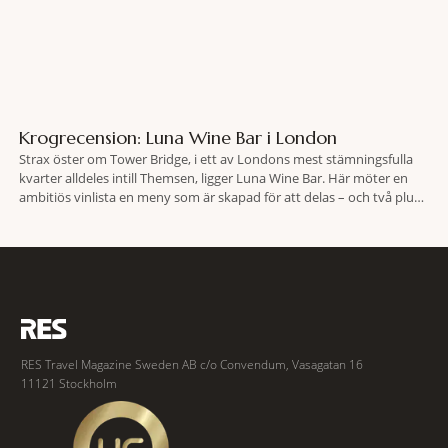
Krogrecension: Luna Wine Bar i London
Strax öster om Tower Bridge, i ett av Londons mest stämningsfulla
kvarter alldeles intill Themsen, ligger Luna Wine Bar. Här möter en
ambitiös vinlista en meny som är skapad för att delas – och två plus
två är lika med en riktigt fullträff. Shad Thames är ett både historiskt
spännande och stämningsfullt kvarter. De gamla
RES Travel Magazine Sweden AB c/o Convendum, Vasagatan 16
11121 Stockholm