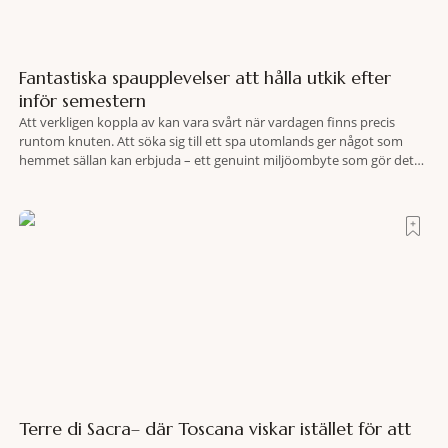
Fantastiska spaupplevelser att hålla utkik efter
inför semestern
Att verkligen koppla av kan vara svårt när vardagen finns precis
runtom knuten. Att söka sig till ett spa utomlands ger något som
hemmet sällan kan erbjuda – ett genuint miljöombyte som gör det
lättare att nå det där tillståndet av lugn och harmoni. I en gedigen
spamiljö har du proffs som vet exakt vilka
Terre di Sacra– där Toscana viskar istället för att