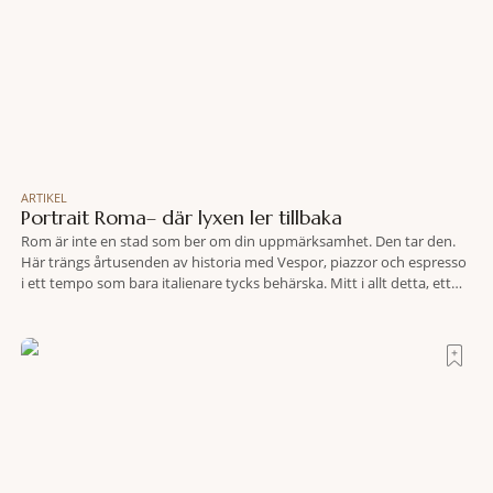
ARTIKEL
Portrait Roma– där lyxen ler tillbaka
Rom är inte en stad som ber om din uppmärksamhet. Den tar den.
Här trängs årtusenden av historia med Vespor, piazzor och espresso
i ett tempo som bara italienare tycks behärska. Mitt i allt detta, ett
stenkast från Spanska trappan, gömmer sig Portrait Roma – ett
hotell som lyckas med den smått osannolika bedriften att