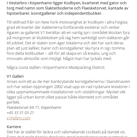
I Vesterbro i Köpenhamn ligger Kodbyen, kvarteret med gator och
torg med namn som Slakterboderne och Flaesketorvet, kantade av
hipsterbarer, konstgallerier och independentbutiker.
Till skillnad från sin New York-motsvarighet är Kodbyen i allra högsta
grad ett kvarter där slakterierna fortfarande existerar och verkar.
Ägaren av galleriet V1 berättar att en vanlig syn i området klockan fyra
på morgonen är klubbkidsen på väg hem samtidigt som slaktaren går
till jobbet. Det är staten som äger lokalerna och det har varit deras
plan att just kaféer, barer och konstgallerier ska hyra in sig i tomma
före detta köttbutiker – allt för att skapa en så kreativ, ung och
innovativ atmosfär som möjligt. Något man har lyckats med.
Några coola ställen i Köpenhamns Meatpacking District:
V1 Galleri
Anses som ett av de mer banbrytande konstgallerierna i Skandinavien
och har sedan öppningen 2002 visat upp en rad nydanare kreatörer i
olika uppmärksammade installationer och utställningar. Mycket vikt
ligger på urban konst vilket passar både klientelet och området
perfekt.
Flaesketorvet 69-71, Köpenhamn
+45 33 31 03 21
v1gallery.com
Karriere
Det här är stället för läckra och välsmakande cocktails på danskt vis.