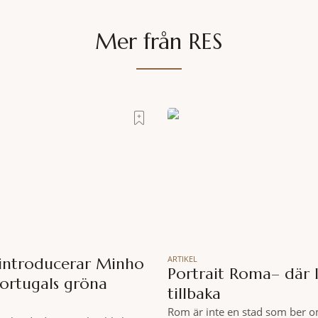
Mer från RES
ARTIKEL
 introducerar Minho
Portrait Roma– där l
Portugals gröna
tillbaka
Rom är inte en stad som ber o