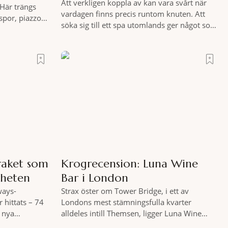
Att verkligen koppla av kan vara svårt när
Här trängs
vardagen finns precis runtom knuten. Att
spor, piazzor
söka sig till ett spa utomlands ger något som
ara italienare
hemmet sällan kan erbjuda – ett genuint
, ett stenkast
miljöombyte som gör det lättare att nå det
sig Portrait
där tillståndet av lugn och harmoni. I en
med den smått
gedigen spamiljö har du proffs som vet
exakt vilka
raket som
Krogrecension: Luna Wine
rheten
Bar i London
ways-
Strax öster om Tower Bridge, i ett av
 hittats – 74
Londons mest stämningsfulla kvarter
l nya
alldeles intill Themsen, ligger Luna Wine
ersiella
Bar. Här möter en ambitiös vinlista en meny