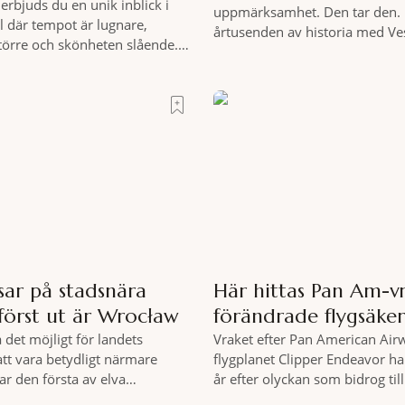
erbjuds du en unik inblick i
uppmärksamhet. Den tar den. 
l där tempot är lugnare,
årtusenden av historia med Ve
större och skönheten slående.
och espresso i ett tempo som b
 på cykel, i din takt och med
tycks behärska. Mitt i allt detta
nde omgivningar som
från Spanska trappan, gömmer 
lever du regionen på bästa
Roma – ett hotell som lyckas 
 på äventyr bland vingårdar,
osannolika bedriften att
 sagolika landskap – detta är
r det
sar på stadsnära
Här hittas Pan Am-v
först ut är Wrocław
förändrade flygsäke
a det möjligt för landets
Vraket efter Pan American Air
att vara betydligt närmare
flygplanet Clipper Endeavor har
ar den första av elva
år efter olyckan som bidrog til
kallade samhällsskogar invigts
säkerhetsregler inom det komm