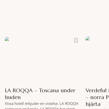
LA ROQQA – Toscana under
Verdeful
huden
– norra 
hjärta
Vissa hotell erbjuder en vistelse. LA ROQQA
regisserar en känsla. LA ROQQA har inget