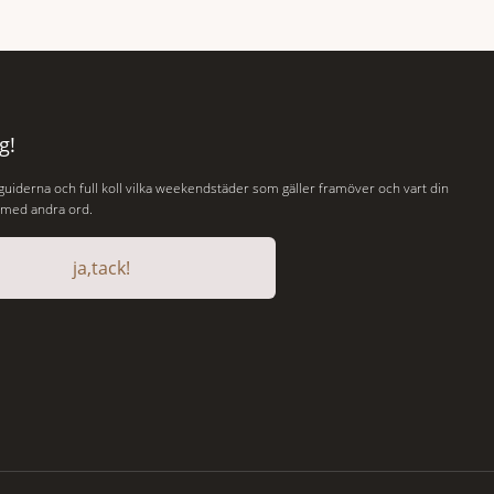
gplanet
som är skapad för att delas – och två plus
its 610 meter
två är lika med en riktigt fullträff. Shad
r efter
Thames är ett både historiskt spännande
BC skriver att
och stämningsfullt kvarter. De gamla
juni i år med
g!
 guiderna och full koll vilka weekendstäder som gäller framöver och vart din
, med andra ord.
ja,tack!