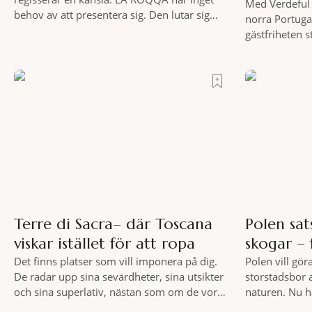
Med Verdeful 
behov av att presentera sig. Den lutar sig
norra Portuga
bara tillbaka och låter mig komma ikapp och
gästfriheten 
det dröjer inte länge innan jag inser att
Till fots eller
hotellet har en alldeles egen koreografi.
vykortslikna
Ovanför Porto Ercoles pastellfasader, där
bakgrund, upp
hamnen rör sig i långsamma bågformer
sätt. Följ med
marknader och
slow travel nä
Terre di Sacra– där Toscana
Polen sat
viskar istället för att ropa
skogar – 
Det finns platser som vill imponera på dig.
Polen vill gör
De radar upp sina sevärdheter, sina utsikter
storstadsbor 
och sina superlativ, nästan som om de vore
naturen. Nu h
rädda för att inte räcka till. Och så finns det
planerade så 