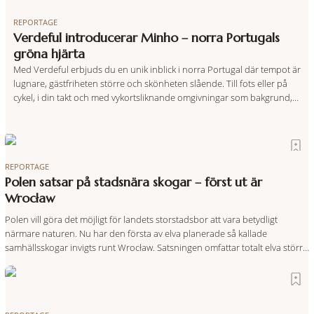
REPORTAGE
Verdeful introducerar Minho – norra Portugals
gröna hjärta
Med Verdeful erbjuds du en unik inblick i norra Portugal där tempot är
lugnare, gästfriheten större och skönheten slående. Till fots eller på
cykel, i din takt och med vykortsliknande omgivningar som bakgrund,
upplever du regionen på bästa sätt. Följ med på äventyr bland
vingårdar, marknader och sagolika landskap – detta är slow travel när
det
REPORTAGE
Polen satsar på stadsnära skogar – först ut är
Wrocław
Polen vill göra det möjligt för landets storstadsbor att vara betydligt
närmare naturen. Nu har den första av elva planerade så kallade
samhällsskogar invigts runt Wrocław. Satsningen omfattar totalt elva större
polska städer och ska resultera i vidsträckta, skyddade skogsområden i
direkt anslutning till urbana miljöer. Tanken är att fler människor ska kunna
promenera, motionera