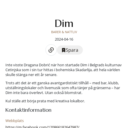
Dim
BARER & NATTLIV
2024-04-16
Spara
Inte visste Dragana Dobrić när hon startade Dim i Belgrads kulturnav
Cetinjska som i sin tur hittas i bohemiska Skadarlija, att hela världen
skulle stänga ner ett år senare.
Trots att det är ett ganska avantgardistiskt tillhåll – med bar, klubb,
utställningslokaler och livemusik som ofta tänjer på gränserna – har
Dim inte bara överlevt. Utan också blomstrat.
Kul ställe att börja prata med kreativa lokalbor.
Kontaktinformation
Webbplats
https://m.facebook.com/120866182647987/