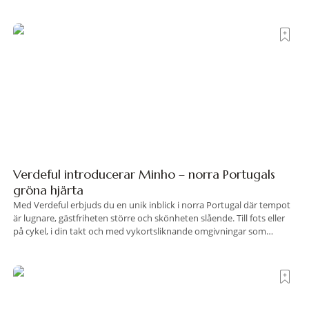
Verdeful introducerar Minho – norra Portugals
gröna hjärta
Med Verdeful erbjuds du en unik inblick i norra Portugal där tempot
är lugnare, gästfriheten större och skönheten slående. Till fots eller
på cykel, i din takt och med vykortsliknande omgivningar som
bakgrund, upplever du regionen på bästa sätt. Följ med på äventyr
bland vingårdar, marknader och sagolika landskap – detta är slow
travel när det