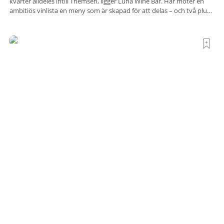
kvarter alldeles intill Themsen, ligger Luna Wine Bar. Här möter en
ambitiös vinlista en meny som är skapad för att delas – och två plus
två är lika med en riktigt fullträff. Shad Thames är ett både historiskt
spännande och stämningsfullt kvarter. De gamla
Här är världens fredligaste länder med de
starkaste passen 2026
Vilka länder kombinerar hög säkerhet med stor frihet att resa?
Henley & Partners har jämfört sitt passindex för 2026 med årets
Global Peace Index, som tas fram av Institute for Economics and
Peace. Resultatet är en lista över länder som både hör till världens
fredligaste och har några av de mest kraftfulla passen. Trots att