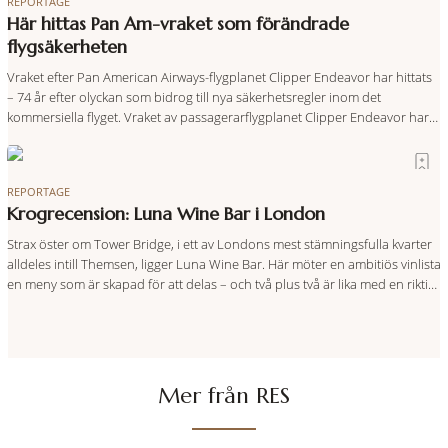
REPORTAGE
Här hittas Pan Am-vraket som förändrade
flygsäkerheten
Vraket efter Pan American Airways-flygplanet Clipper Endeavor har hittats
– 74 år efter olyckan som bidrog till nya säkerhetsregler inom det
kommersiella flyget. Vraket av passagerarflygplanet Clipper Endeavor har
återfunnits 610 meter under Atlantens yta, drygt 74 år efter olyckan utanför
Puerto Rico. BBC skriver att flygplanet lokaliserades den 2 juni i år med
hjälp
REPORTAGE
Krogrecension: Luna Wine Bar i London
Strax öster om Tower Bridge, i ett av Londons mest stämningsfulla kvarter
alldeles intill Themsen, ligger Luna Wine Bar. Här möter en ambitiös vinlista
en meny som är skapad för att delas – och två plus två är lika med en riktigt
fullträff. Shad Thames är ett både historiskt spännande och stämningsfullt
kvarter. De gamla
Mer från RES