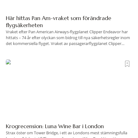
Här hittas Pan Am-vraket som förändrade
flygsäkerheten
Vraket efter Pan American Airways-flygplanet Clipper Endeavor har
hittats – 74 år efter olyckan som bidrog till nya säkerhetsregler inom
det kommersiella flyget. Vraket av passagerarflygplanet Clipper
Endeavor har återfunnits 610 meter under Atlantens yta, drygt 74 år
efter olyckan utanför Puerto Rico. BBC skriver att flygplanet
lokaliserades den 2 juni i år med hjälp
Krogrecension: Luna Wine Bar i London
Strax öster om Tower Bridge, i ett av Londons mest stämningsfulla