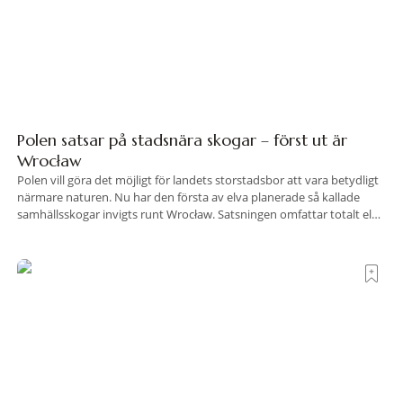
Polen satsar på stadsnära skogar – först ut är
Wrocław
Polen vill göra det möjligt för landets storstadsbor att vara betydligt
närmare naturen. Nu har den första av elva planerade så kallade
samhällsskogar invigts runt Wrocław. Satsningen omfattar totalt elva
större polska städer och ska resultera i vidsträckta, skyddade
skogsområden i direkt anslutning till urbana miljöer. Tanken är att
fler människor ska kunna promenera, motionera