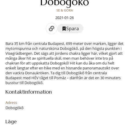
Dobogókő
SE & GÖRA
2021-01-26
Spara
Bara 35 km från centrala Budapest, 699 meter över marken, ligger det
mytomspunna och natursköna Dobogókő, på den högsta punkten i
Visegrádbergen. Det sägs att jordens chakra ligger här, vilket gjort att
många åker hit av spirituella skäl, men man behöver inte tro på
chakran för att uppskatta Dobogokő! Hit kan du åka om du helt
enkelt längtar efter en hike med en hisnande panoramautsikt över
den vackra Donaukröken. Ta dig till Dobogókő från centrala
Budapest med HÉV tåget till Pomáz – därifrån är det en 30 minuters
busstur till Dobogókő.
Kontaktinformation
Adress
Dobogókő
Läge