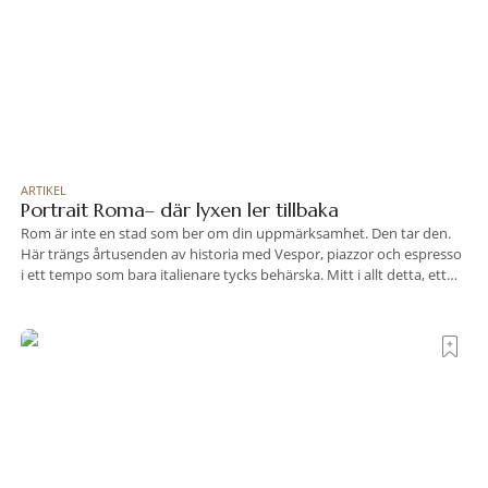
ARTIKEL
Portrait Roma– där lyxen ler tillbaka
Rom är inte en stad som ber om din uppmärksamhet. Den tar den.
Här trängs årtusenden av historia med Vespor, piazzor och espresso
i ett tempo som bara italienare tycks behärska. Mitt i allt detta, ett
stenkast från Spanska trappan, gömmer sig Portrait Roma – ett
hotell som lyckas med den smått osannolika bedriften att