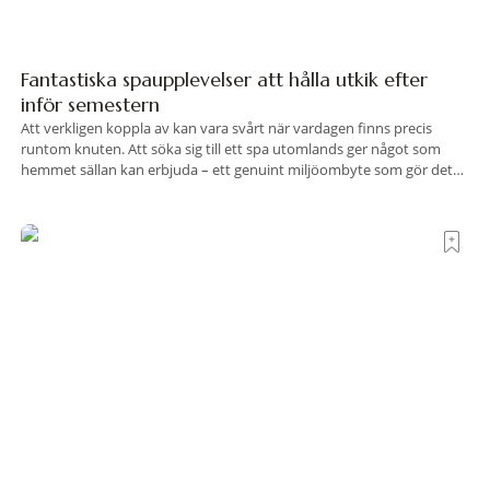
Fantastiska spaupplevelser att hålla utkik efter
inför semestern
Att verkligen koppla av kan vara svårt när vardagen finns precis
runtom knuten. Att söka sig till ett spa utomlands ger något som
hemmet sällan kan erbjuda – ett genuint miljöombyte som gör det
lättare att nå det där tillståndet av lugn och harmoni. I en gedigen
spamiljö har du proffs som vet exakt vilka
Terre di Sacra– där Toscana viskar istället för att
ropa