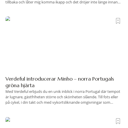
tillbaka och låter mig komma ikapp och det dröjer inte länge innan
jag inser att hotellet har en alldeles egen koreografi. Ovanför Porto
Ercoles pastellfasader, där hamnen rör sig i långsamma bågformer
Verdeful introducerar Minho – norra Portugals
gröna hjärta
Med Verdeful erbjuds du en unik inblick i norra Portugal där tempot
är lugnare, gästfriheten större och skönheten slående. Till fots eller
på cykel, i din takt och med vykortsliknande omgivningar som
bakgrund, upplever du regionen på bästa sätt. Följ med på äventyr
bland vingårdar, marknader och sagolika landskap – detta är slow
travel när det