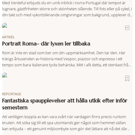
Med Verdeful erbjuds du en unik inblick i norra Portugal där tempot är
lugnare, gästfriheten större och skönheten slående. Till fots eller på cykel, i
din takt och med vykortsliknande omgivningar som bakgrund, upplever du
regionen på bästa sätt. Följ med på äventyr bland vingårdar, marknader
och sagolika landskap – detta är slow travel när det
ARTIKEL
Portrait Roma– där lyxen ler tillbaka
Rom är inte en stad som ber om din uppmärksamhet. Den tar den. Här
trängs årtusenden av historia med Vespor, piazzor och espresso i ett
tempo som bara italienare tycks behärska. Mitt i allt detta, ett stenkast från
Spanska trappan, gömmer sig Portrait Roma – ett hotell som lyckas med
den smått osannolika bedriften att
REPORTAGE
Fantastiska spaupplevelser att hålla utkik efter inför
semestern
Att verkligen koppla av kan vara svårt när vardagen finns precis runtom
knuten. Att söka sig till ett spa utomlands ger något som hemmet sällan
kan erbjuda – ett genuint miljöombyte som gör det lättare att nå det där
tillståndet av lugn och harmoni. I en gedigen spamiljö har du proffs som