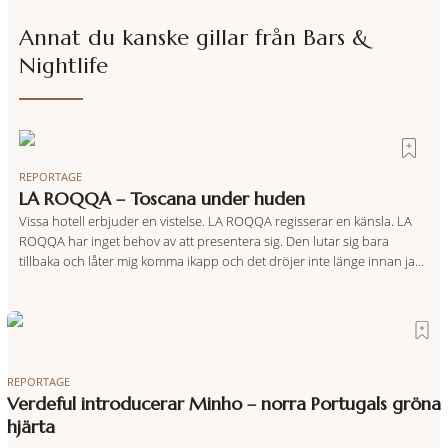
Annat du kanske gillar från
Bars &
Nightlife
REPORTAGE
LA ROQQA – Toscana under huden
Vissa hotell erbjuder en vistelse. LA ROQQA regisserar en känsla. LA
ROQQA har inget behov av att presentera sig. Den lutar sig bara
tillbaka och låter mig komma ikapp och det dröjer inte länge innan jag
inser att hotellet har en alldeles egen koreografi. Ovanför Porto
Ercoles pastellfasader, där hamnen rör sig i långsamma bågformer
REPORTAGE
Verdeful introducerar Minho – norra Portugals gröna
hjärta