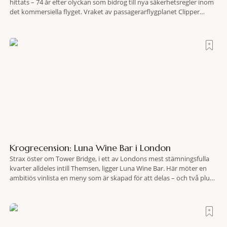
hittats – 74 år efter olyckan som bidrog till nya säkerhetsregler inom
det kommersiella flyget. Vraket av passagerarflygplanet Clipper
Endeavor har återfunnits 610 meter under Atlantens yta, drygt 74 år
efter olyckan utanför Puerto Rico. BBC skriver att flygplanet
lokaliserades den 2 juni i år med hjälp
Krogrecension: Luna Wine Bar i London
Strax öster om Tower Bridge, i ett av Londons mest stämningsfulla
kvarter alldeles intill Themsen, ligger Luna Wine Bar. Här möter en
ambitiös vinlista en meny som är skapad för att delas – och två plus
två är lika med en riktigt fullträff. Shad Thames är ett både historiskt
spännande och stämningsfullt kvarter. De gamla