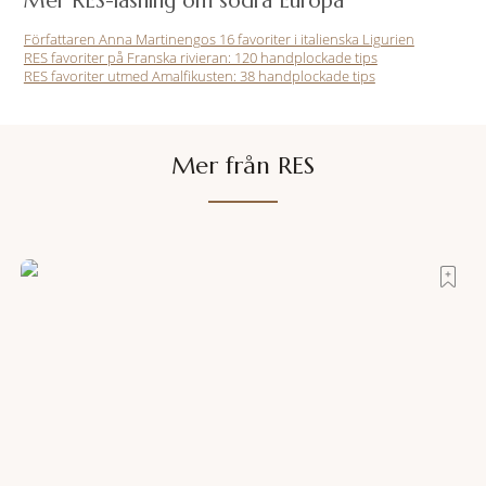
Mer RES-läsning om södra Europa
Författaren Anna Martinengos 16 favoriter i italienska Ligurien
RES favoriter på Franska rivieran: 120 handplockade tips
RES favoriter utmed Amalfikusten: 38 handplockade tips
Mer från RES