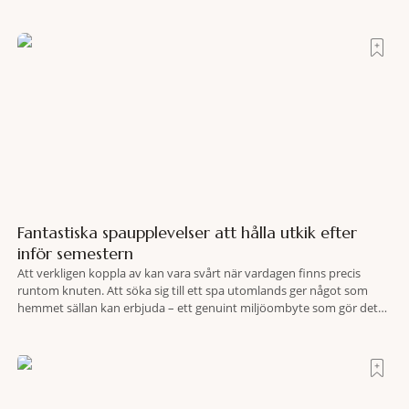
tycks behärska. Mitt i allt detta, ett stenkast från Spanska trappan,
gömmer sig Portrait Roma – ett hotell som lyckas med
Fantastiska spaupplevelser att hålla utkik efter
inför semestern
Att verkligen koppla av kan vara svårt när vardagen finns precis
runtom knuten. Att söka sig till ett spa utomlands ger något som
hemmet sällan kan erbjuda – ett genuint miljöombyte som gör det
lättare att nå det där tillståndet av lugn och harmoni. I en gedigen
spamiljö har du proffs som vet exakt vilka