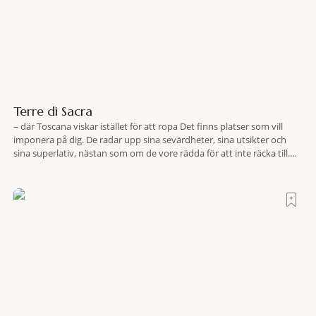
Terre di Sacra
– där Toscana viskar istället för att ropa Det finns platser som vill
imponera på dig. De radar upp sina sevärdheter, sina utsikter och
sina superlativ, nästan som om de vore rädda för att inte räcka till.
Och så finns det Terre di Sacra. En oas som lyckats gömma sig i ett
land som de