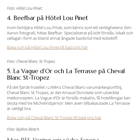
Foto: Hôtel Lou Pinet.
4. Beefbar på Hôtel Lou Pinet
Inom familjära Hôtel Lou Pinet, som känns som ett verklighetens Slim
Aaron-fotografi, hittas Beefbar. Specialiserat på kött förstås, lokalt och
vällagat i form av bland annat ångade baobröd med kobebiff.
Boka rum på Hôtel Lou Pinet till bäst pris här
Foto: Cheval Blanc St-Tropez.
5. La Vague d’Or och La Terrasse på Cheval
Blanc St-Tropez
På det fjärde hotellet i LVMH:s Cheval Blanc-varumärkesportfölj,
Cheval Blanc St-Tropez, är det Arnaud Donckele som utvecklat
matkoncepten. La Vague d’Or är förstås makalös, få hotellkrogar kan
skryta med tre Michelinstjärnor. Men även tillbakalutade La Terrasse
är väldigt bra.
Boka rum på Cheval Blanc St-Tropez till bäst pris här
Foto: Byblos Beach.