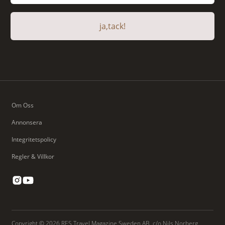
ja,tack!
Om Oss
Annonsera
Integritetspolicy
Regler & Villkor
Copyright © 2026 RES Travel Magazine Sweden AB, c/o Nils Norberg,