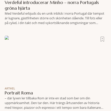
Verdeful introducerar Minho – norra Portugals
gröna hjärta
Med Verdeful erbjuds du en unik inblick i norra Portugal där tempot
är lugnare, gästfriheten större och skönheten slående. Till fots eller
på cykel, i din takt och med vykortsliknande omgivningar som
bakgrund, upplever du regionen på bästa sätt. Följ med på äventyr
bland vingårdar, marknader och sagolika landskap – detta är slow
travel när det
ARTIKEL
Portrait Roma
– där lyxen ler tillbaka Rom är inte en stad som ber om din
uppmärksamhet. Den tar den. Här trängs årtusenden av historia
med Vespor, piazzor och espresso i ett tempo som bara italienare