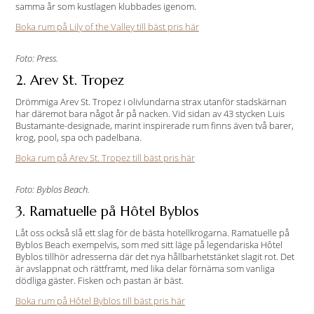
samma år som kustlagen klubbades igenom.
Boka rum på Lily of the Valley till bäst pris här
Foto: Press.
2. Arev St. Tropez
Drömmiga Arev St. Tropez i olivlundarna strax utanför stadskärnan
har däremot bara något år på nacken. Vid sidan av 43 stycken Luis
Bustamante-designade, marint inspirerade rum finns även två barer,
krog, pool, spa och padelbana.
Boka rum på Arev St. Tropez till bäst pris här
Foto: Byblos Beach.
3. Ramatuelle på Hôtel Byblos
Låt oss också slå ett slag för de bästa hotellkrogarna. Ramatuelle på
Byblos Beach exempelvis, som med sitt läge på legendariska Hôtel
Byblos tillhör adresserna där det nya hållbarhetstänket slagit rot. Det
är avslappnat och rättframt, med lika delar förnäma som vanliga
dödliga gäster. Fisken och pastan är bäst.
Boka rum på Hôtel Byblos till bäst pris här