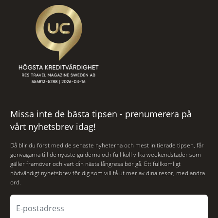
Missa inte de bästa tipsen - prenumerera på
vårt nyhetsbrev idag!
Då blir du först med de senaste nyheterna och mest initierade tipsen, får
genvägarna till de nyaste guiderna och full koll vilka weekendstäder som
gäller framöver och vart din nästa långresa bör gå. Ett fullkomligt
nödvändigt nyhetsbrev för dig som vill få ut mer av dina resor, med andra
ord.