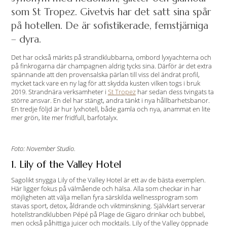
som St Tropez. Givetvis har det satt sina spår
på hotellen. De är sofistikerade, femstjärniga
– dyra.
Det har också märkts på strandklubbarna, ombord lyxyachterna och
på finkrogarna där champagnen aldrig tycks sina. Därför är det extra
spännande att den provensalska pärlan till viss del ändrat profil,
mycket tack vare en ny lag för att skydda kusten vilken togs i bruk
2019. Strandnära verksamheter i
St Tropez
har sedan dess tvingats ta
större ansvar. En del har stängt, andra tänkt i nya hållbarhetsbanor.
En tredje följd är hur lyxhotell, både gamla och nya, anammat en lite
mer grön, lite mer fridfull, barfotalyx.
Foto: November Studio.
1. Lily of the Valley Hotel
Sagolikt snygga Lily of the Valley Hotel är ett av de bästa exemplen.
Här ligger fokus på välmående och hälsa. Alla som checkar in har
möjligheten att välja mellan fyra särskilda wellnessprogram som
stavas sport, detox, åldrande och viktminskning. Självklart serverar
hotellstrandklubben Pépé på Plage de Gigaro drinkar och bubbel,
men också påhittiga juicer och mocktails. Lily of the Valley öppnade