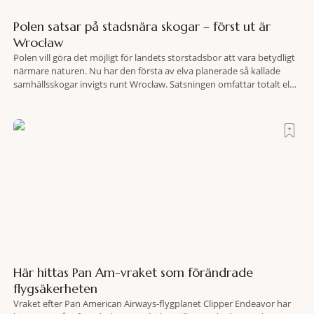
Polen satsar på stadsnära skogar – först ut är
Wrocław
Polen vill göra det möjligt för landets storstadsbor att vara betydligt
närmare naturen. Nu har den första av elva planerade så kallade
samhällsskogar invigts runt Wrocław. Satsningen omfattar totalt elva
större polska städer och ska resultera i vidsträckta, skyddade
skogsområden i direkt anslutning till urbana miljöer. Tanken är att
fler människor ska kunna promenera, motionera
Här hittas Pan Am-vraket som förändrade
flygsäkerheten
Vraket efter Pan American Airways-flygplanet Clipper Endeavor har