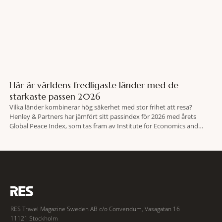
Här är världens fredligaste länder med de
starkaste passen 2026
Vilka länder kombinerar hög säkerhet med stor frihet att resa?
Henley & Partners har jämfört sitt passindex för 2026 med årets
Global Peace Index, som tas fram av Institute for Economics and
Peace. Resultatet är en lista över länder som både hör till världens
fredligaste och har några av de mest kraftfulla passen. Trots att
RES Travel Magazine Sweden AB c/o Convendum, Vasagatan 16
11121 Stockholm