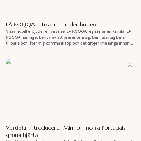
LA ROQQA – Toscana under huden
Vissa hotell erbjuder en vistelse. LA ROQQA regisserar en känsla. LA
ROQQA har inget behov av att presentera sig. Den lutar sig bara
tillbaka och låter mig komma ikapp och det dröjer inte länge innan
jag inser att hotellet har en alldeles egen koreografi. Ovanför Porto
Ercoles pastellfasader, där hamnen rör sig i långsamma bågformer
Verdeful introducerar Minho – norra Portugals
gröna hjärta