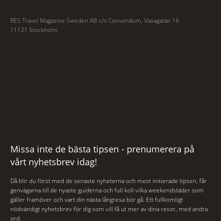
RES Travel Magazine Sweden AB c/o Convendum, Vasagatan 16
11121 Stockholm
Missa inte de bästa tipsen - prenumerera på
vårt nyhetsbrev idag!
Då blir du först med de senaste nyheterna och mest initierade tipsen, får
genvägarna till de nyaste guiderna och full koll vilka weekendstäder som
gäller framöver och vart din nästa långresa bör gå. Ett fullkomligt
nödvändigt nyhetsbrev för dig som vill få ut mer av dina resor, med andra
ord.