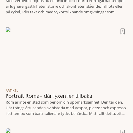
Med Verdeful erbjuds du en unik inblick i norra Portugal där tempot
är lugnare, gästfriheten större och skönheten slående. Till fots eller
på cykel, i din takt och med vykortsliknande omgivningar som
bakgrund, upplever du regionen på bästa sätt. Följ med på äventyr
bland vingårdar, marknader och sagolika landskap – detta är slow
travel när det
ARTIKEL
Portrait Roma– där lyxen ler tillbaka
Rom är inte en stad som ber om din uppmärksamhet. Den tar den.
Här trängs årtusenden av historia med Vespor, piazzor och espresso
i ett tempo som bara italienare tycks behärska. Mitt i allt detta, ett
stenkast från Spanska trappan, gömmer sig Portrait Roma – ett
hotell som lyckas med den smått osannolika bedriften att