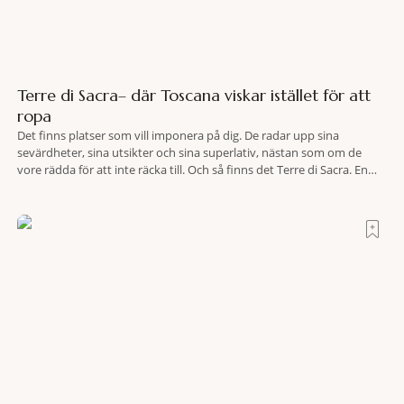
Terre di Sacra– där Toscana viskar istället för att
ropa
Det finns platser som vill imponera på dig. De radar upp sina
sevärdheter, sina utsikter och sina superlativ, nästan som om de
vore rädda för att inte räcka till. Och så finns det Terre di Sacra. En
oas som lyckats gömma sig i ett land som de flesta tror redan är
upptäckt. Jag befinner mig