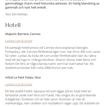
gammaldags charm med historiska adresser. En härlig blandning av
gammalt och nytt helt enkelt.
Text: Elin Fellman
Hotell
Majestic Barriere, Cannes
Lediga rum & priser
Ett pampigt hotell precis vid Cannes stora esplanad Georges
Pompidou, där Cannes filmfestival äger rum. Här finns 305 rum, varav
92 sviter. Lyckas du boka ett rum under filmfestivalen kan du räkna
med att springa in i många kändisar. Sharon Stone, Kate Moss och
Robert De Niro är några kända namn som har övernattat här. Ett
dubbelrum kostar från cirka 2000 kronor per natt.
Hôtel Le Petit Palais, Nice
Lediga rum & priser
Ett litet avskilt hotell i époque-stil som ligger på en höjd med en
fantastisk utsikt över Nice och havet. Här omges du av grönskande
trädgårdar, fontäner och en liten pool. Rummen är inte så
märkvärdiga, men utsikten och mysfaktorn väger upp. Ett dubbelrum