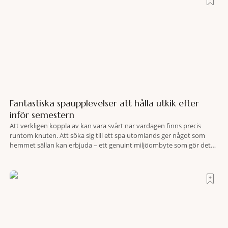
Fantastiska spaupplevelser att hålla utkik efter
inför semestern
Att verkligen koppla av kan vara svårt när vardagen finns precis
runtom knuten. Att söka sig till ett spa utomlands ger något som
hemmet sällan kan erbjuda – ett genuint miljöombyte som gör det
lättare att nå det där tillståndet av lugn och harmoni. I en gedigen
spamiljö har du proffs som vet exakt vilka