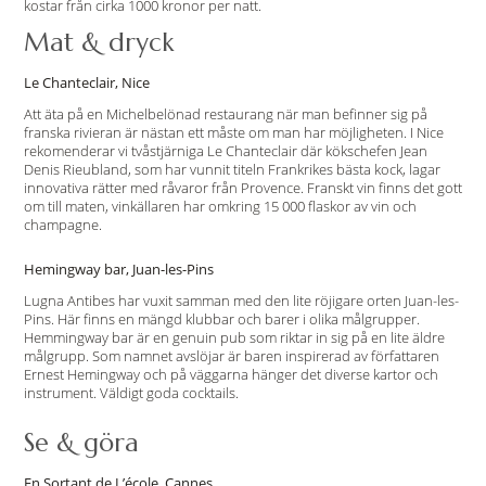
kostar från cirka 1000 kronor per natt.
Mat & dryck
Le Chanteclair, Nice
Att äta på en Michelbelönad restaurang när man befinner sig på
franska rivieran är nästan ett måste om man har möjligheten. I Nice
rekomenderar vi tvåstjärniga Le Chanteclair där kökschefen Jean
Denis Rieubland, som har vunnit titeln Frankrikes bästa kock, lagar
innovativa rätter med råvaror från Provence. Franskt vin finns det gott
om till maten, vinkällaren har omkring 15 000 flaskor av vin och
champagne.
Hemingway bar, Juan-les-Pins
Lugna Antibes har vuxit samman med den lite röjigare orten Juan-les-
Pins. Här finns en mängd klubbar och barer i olika målgrupper.
Hemmingway bar är en genuin pub som riktar in sig på en lite äldre
målgrupp. Som namnet avslöjar är baren inspirerad av författaren
Ernest Hemingway och på väggarna hänger det diverse kartor och
instrument. Väldigt goda cocktails.
Se & göra
En Sortant de L’école, Cannes