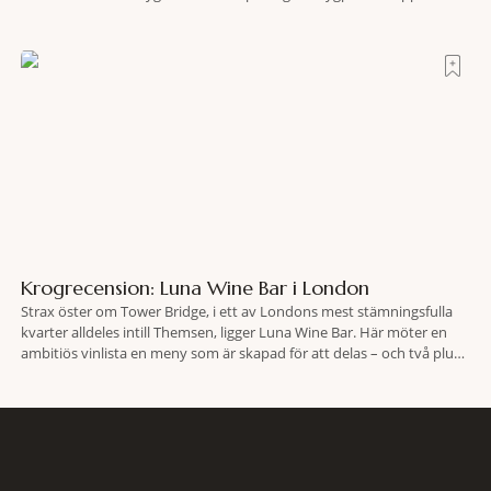
Endeavor har återfunnits 610 meter under Atlantens yta, drygt 74 år
efter olyckan utanför Puerto Rico. BBC skriver att flygplanet
lokaliserades den 2 juni i år med hjälp
Krogrecension: Luna Wine Bar i London
Strax öster om Tower Bridge, i ett av Londons mest stämningsfulla
kvarter alldeles intill Themsen, ligger Luna Wine Bar. Här möter en
ambitiös vinlista en meny som är skapad för att delas – och två plus
två är lika med en riktigt fullträff. Shad Thames är ett både historiskt
spännande och stämningsfullt kvarter. De gamla