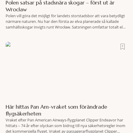
Polen satsar på stadsnära skogar – först ut är
Wrocław
Polen vill göra det möjligt för landets storstadsbor att vara betydligt
närmare naturen. Nu har den första av elva planerade så kallade
samhällsskogar invigts runt Wrocław. Satsningen omfattar totalt elva
större polska städer och ska resultera i vidsträckta, skyddade
skogsområden i direkt anslutning till urbana miljöer. Tanken är att
fler människor ska kunna promenera, motionera
Här hittas Pan Am-vraket som förändrade
flygsäkerheten
Vraket efter Pan American Airways-flygplanet Clipper Endeavor har
hittats – 74 år efter olyckan som bidrog till nya säkerhetsregler inom
det kommersiella flyget. Vraket av passagerarflygplanet Clipper