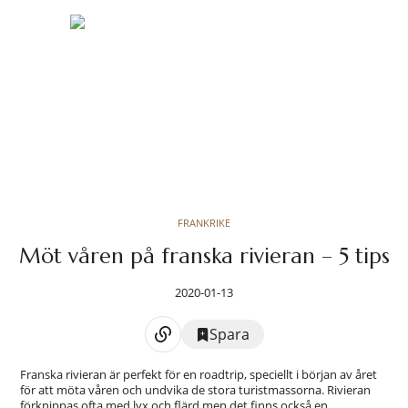
FRANKRIKE
Möt våren på franska rivieran – 5 tips
2020-01-13
Spara
Franska rivieran är perfekt för en roadtrip, speciellt i början av året
för att möta våren och undvika de stora turistmassorna. Rivieran
förknippas ofta med lyx och flärd men det finns också en