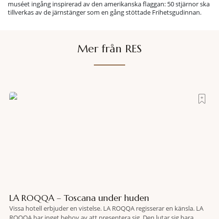
muséet ingång inspirerad av den amerikanska flaggan: 50 stjärnor ska
tillverkas av de järnstänger som en gång stöttade Frihetsgudinnan.
Mer från RES
LA ROQQA – Toscana under huden
Vissa hotell erbjuder en vistelse. LA ROQQA regisserar en känsla. LA
ROQQA har inget behov av att presentera sig. Den lutar sig bara