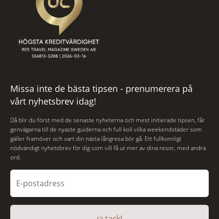
Missa inte de bästa tipsen - prenumerera på
vårt nyhetsbrev idag!
Då blir du först med de senaste nyheterna och mest initierade tipsen, får
genvägarna till de nyaste guiderna och full koll vilka weekendstäder som
gäller framöver och vart din nästa långresa bör gå. Ett fullkomligt
nödvändigt nyhetsbrev för dig som vill få ut mer av dina resor, med andra
ord.
ja,tack!