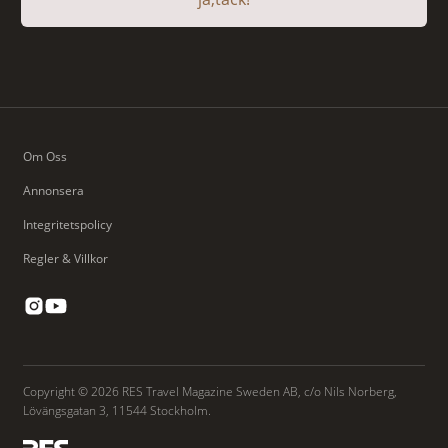
Om Oss
Annonsera
Integritetspolicy
Regler & Villkor
Copyright © 2026 RES Travel Magazine Sweden AB, c/o Nils Norberg,
Lövängsgatan 3, 11544 Stockholm.