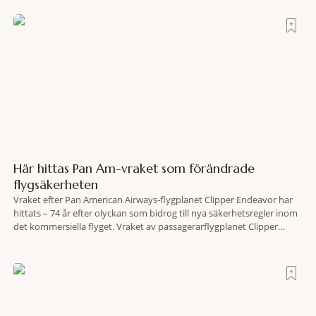
skogsområden i direkt anslutning till urbana miljöer. Tanken är att
fler människor ska kunna promenera, motionera
Här hittas Pan Am-vraket som förändrade
flygsäkerheten
Vraket efter Pan American Airways-flygplanet Clipper Endeavor har
hittats – 74 år efter olyckan som bidrog till nya säkerhetsregler inom
det kommersiella flyget. Vraket av passagerarflygplanet Clipper
Endeavor har återfunnits 610 meter under Atlantens yta, drygt 74 år
efter olyckan utanför Puerto Rico. BBC skriver att flygplanet
lokaliserades den 2 juni i år med hjälp