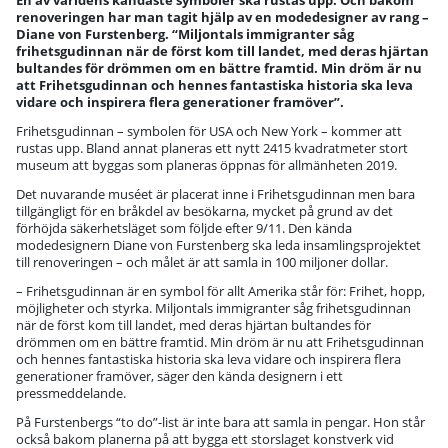
En av världens kändaste symboler ska rustas upp. Och bakom
renoveringen har man tagit hjälp av en modedesigner av rang –
Diane von Furstenberg. “Miljontals immigranter såg
frihetsgudinnan när de först kom till landet, med deras hjärtan
bultandes för drömmen om en bättre framtid. Min dröm är nu
att Frihetsgudinnan och hennes fantastiska historia ska leva
vidare och inspirera flera generationer framöver”.
Frihetsgudinnan – symbolen för USA och New York – kommer att
rustas upp. Bland annat planeras ett nytt 2415 kvadratmeter stort
museum att byggas som planeras öppnas för allmänheten 2019.
Det nuvarande muséet
är placerat inne i Frihetsgudinnan men bara
tillgängligt för en bråkdel av besökarna, mycket på grund av det
förhöjda säkerhetsläget som följde efter 9/11. Den kända
modedesignern Diane von Furstenberg ska leda insamlingsprojektet
till renoveringen – och målet är att samla in 100 miljoner dollar.
– Frihetsgudinnan är en symbol för allt Amerika står för: Frihet, hopp,
möjligheter och styrka. Miljontals immigranter såg frihetsgudinnan
när de först kom till landet, med deras hjärtan bultandes för
drömmen om en bättre framtid. Min dröm är nu att Frihetsgudinnan
och hennes fantastiska historia ska leva vidare och inspirera flera
generationer framöver, säger den kända designern i ett
pressmeddelande.
På Furstenbergs “to do”-list är inte bara att samla in pengar. Hon står
också bakom planerna på att bygga ett storslaget konstverk vid