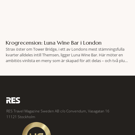
Krogrecension: Luna Wine Bar i London
Strax öster om Tower Bridge, i ett av Londons mest stämningsfulla
kvarter alldeles intill Themsen, ligger Luna Wine Bar. Här möter en
ambitiös vinlista en meny som är skapad för att delas – och två plus
två är lika med en riktigt fullträff. Shad Thames är ett både historiskt
spännande och stämningsfullt kvarter. De gamla
RES Travel Magazine Sweden AB c/o Convendum, Vasagatan 16
11121 Stockholm