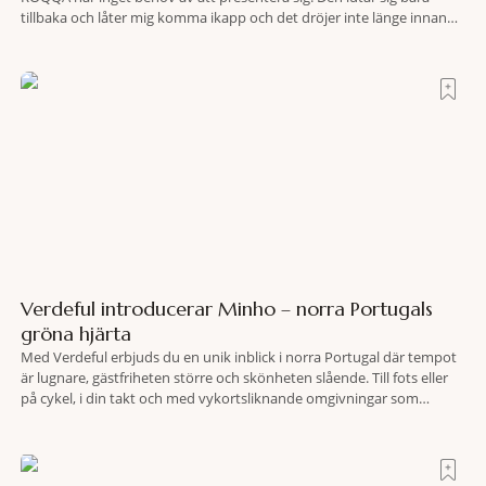
tillbaka och låter mig komma ikapp och det dröjer inte länge innan
jag inser att hotellet har en alldeles egen koreografi. Ovanför Porto
Ercoles pastellfasader, där hamnen rör sig i långsamma bågformer
Verdeful introducerar Minho – norra Portugals
gröna hjärta
Med Verdeful erbjuds du en unik inblick i norra Portugal där tempot
är lugnare, gästfriheten större och skönheten slående. Till fots eller
på cykel, i din takt och med vykortsliknande omgivningar som
bakgrund, upplever du regionen på bästa sätt. Följ med på äventyr
bland vingårdar, marknader och sagolika landskap – detta är slow
travel när det