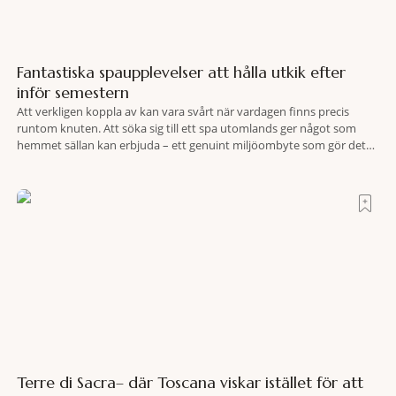
Fantastiska spaupplevelser att hålla utkik efter
inför semestern
Att verkligen koppla av kan vara svårt när vardagen finns precis
runtom knuten. Att söka sig till ett spa utomlands ger något som
hemmet sällan kan erbjuda – ett genuint miljöombyte som gör det
lättare att nå det där tillståndet av lugn och harmoni. I en gedigen
spamiljö har du proffs som vet exakt vilka
Terre di Sacra– där Toscana viskar istället för att