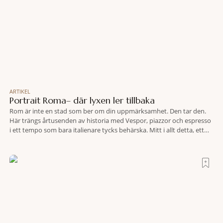
ARTIKEL
Portrait Roma– där lyxen ler tillbaka
Rom är inte en stad som ber om din uppmärksamhet. Den tar den.
Här trängs årtusenden av historia med Vespor, piazzor och espresso
i ett tempo som bara italienare tycks behärska. Mitt i allt detta, ett
stenkast från Spanska trappan, gömmer sig Portrait Roma – ett
hotell som lyckas med den smått osannolika bedriften att