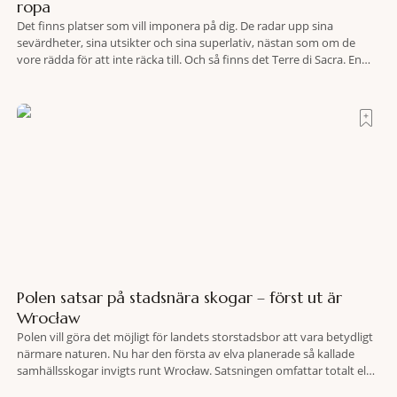
ropa
Det finns platser som vill imponera på dig. De radar upp sina
sevärdheter, sina utsikter och sina superlativ, nästan som om de
vore rädda för att inte räcka till. Och så finns det Terre di Sacra. En
oas som lyckats gömma sig i ett land som de flesta tror redan är
upptäckt. Jag befinner mig
Polen satsar på stadsnära skogar – först ut är
Wrocław
Polen vill göra det möjligt för landets storstadsbor att vara betydligt
närmare naturen. Nu har den första av elva planerade så kallade
samhällsskogar invigts runt Wrocław. Satsningen omfattar totalt elva
större polska städer och ska resultera i vidsträckta, skyddade