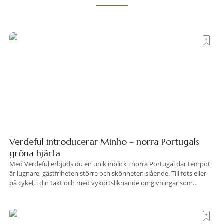
Verdeful introducerar Minho – norra Portugals
gröna hjärta
Med Verdeful erbjuds du en unik inblick i norra Portugal där tempot
är lugnare, gästfriheten större och skönheten slående. Till fots eller
på cykel, i din takt och med vykortsliknande omgivningar som
bakgrund, upplever du regionen på bästa sätt. Följ med på äventyr
bland vingårdar, marknader och sagolika landskap – detta är slow
travel när det