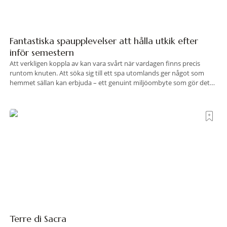
Fantastiska spaupplevelser att hålla utkik efter
inför semestern
Att verkligen koppla av kan vara svårt när vardagen finns precis
runtom knuten. Att söka sig till ett spa utomlands ger något som
hemmet sällan kan erbjuda – ett genuint miljöombyte som gör det
lättare att nå det där tillståndet av lugn och harmoni. I en gedigen
spamiljö har du proffs som vet exakt vilka
Terre di Sacra