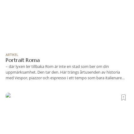
ARTIKEL
Portrait Roma
– där lyxen ler tillbaka Rom är inte en stad som ber om din
uppmärksamhet. Den tar den. Här trängs årtusenden av historia
med Vespor, piazzor och espresso i ett tempo som bara italienare
tycks behärska. Mitt i allt detta, ett stenkast från Spanska trappan,
gömmer sig Portrait Roma – ett hotell som lyckas med