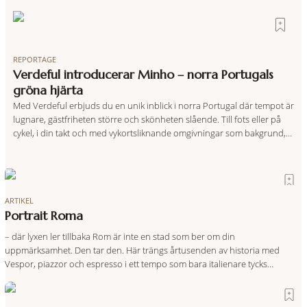
REPORTAGE
Verdeful introducerar Minho – norra Portugals
gröna hjärta
Med Verdeful erbjuds du en unik inblick i norra Portugal där tempot är
lugnare, gästfriheten större och skönheten slående. Till fots eller på
cykel, i din takt och med vykortsliknande omgivningar som bakgrund,
upplever du regionen på bästa sätt. Följ med på äventyr bland
vingårdar, marknader och sagolika landskap – detta är slow travel när
det
ARTIKEL
Portrait Roma
– där lyxen ler tillbaka Rom är inte en stad som ber om din
uppmärksamhet. Den tar den. Här trängs årtusenden av historia med
Vespor, piazzor och espresso i ett tempo som bara italienare tycks
behärska. Mitt i allt detta, ett stenkast från Spanska trappan, gömmer sig
Portrait Roma – ett hotell som lyckas med