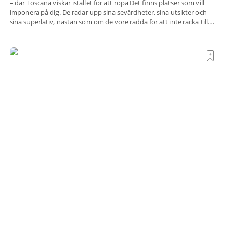
– där Toscana viskar istället för att ropa Det finns platser som vill
imponera på dig. De radar upp sina sevärdheter, sina utsikter och
sina superlativ, nästan som om de vore rädda för att inte räcka till.
Och så finns det Terre di Sacra. En oas som lyckats gömma sig i ett
land som de
Polen satsar på stadsnära skogar – först ut är
Wrocław
Polen vill göra det möjligt för landets storstadsbor att vara betydligt
närmare naturen. Nu har den första av elva planerade så kallade
samhällsskogar invigts runt Wrocław. Satsningen omfattar totalt elva
större polska städer och ska resultera i vidsträckta, skyddade
skogsområden i direkt anslutning till urbana miljöer. Tanken är att