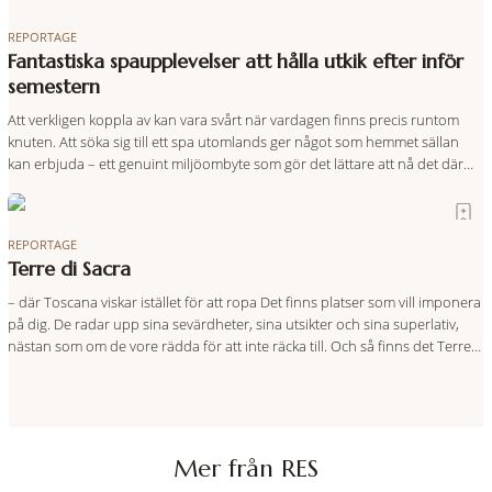
REPORTAGE
Fantastiska spaupplevelser att hålla utkik efter inför
semestern
Att verkligen koppla av kan vara svårt när vardagen finns precis runtom
knuten. Att söka sig till ett spa utomlands ger något som hemmet sällan
kan erbjuda – ett genuint miljöombyte som gör det lättare att nå det där
tillståndet av lugn och harmoni. I en gedigen spamiljö har du proffs som
vet exakt vilka
REPORTAGE
Terre di Sacra
– där Toscana viskar istället för att ropa Det finns platser som vill imponera
på dig. De radar upp sina sevärdheter, sina utsikter och sina superlativ,
nästan som om de vore rädda för att inte räcka till. Och så finns det Terre
di Sacra. En oas som lyckats gömma sig i ett land som de
Mer från RES