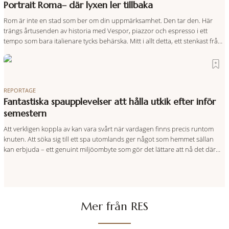
Portrait Roma– där lyxen ler tillbaka
Rom är inte en stad som ber om din uppmärksamhet. Den tar den. Här
trängs årtusenden av historia med Vespor, piazzor och espresso i ett
tempo som bara italienare tycks behärska. Mitt i allt detta, ett stenkast från
Spanska trappan, gömmer sig Portrait Roma – ett hotell som lyckas med
den smått osannolika bedriften att
REPORTAGE
Fantastiska spaupplevelser att hålla utkik efter inför
semestern
Att verkligen koppla av kan vara svårt när vardagen finns precis runtom
knuten. Att söka sig till ett spa utomlands ger något som hemmet sällan
kan erbjuda – ett genuint miljöombyte som gör det lättare att nå det där
tillståndet av lugn och harmoni. I en gedigen spamiljö har du proffs som
vet exakt vilka
Mer från RES