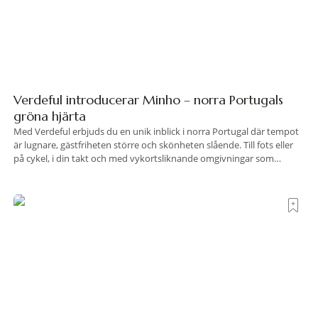
Verdeful introducerar Minho – norra Portugals
gröna hjärta
Med Verdeful erbjuds du en unik inblick i norra Portugal där tempot
är lugnare, gästfriheten större och skönheten slående. Till fots eller
på cykel, i din takt och med vykortsliknande omgivningar som
bakgrund, upplever du regionen på bästa sätt. Följ med på äventyr
bland vingårdar, marknader och sagolika landskap – detta är slow
travel när det