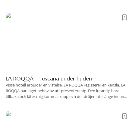
LA ROQQA – Toscana under huden
Vissa hotell erbjuder en vistelse. LA ROQQA regisserar en känsla. LA
ROQQA har inget behov av att presentera sig. Den lutar sig bara
tillbaka och låter mig komma ikapp och det dröjer inte länge innan
jag inser att hotellet har en alldeles egen koreografi. Ovanför Porto
Ercoles pastellfasader, där hamnen rör sig i långsamma bågformer