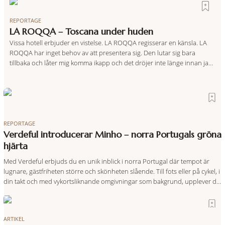
REPORTAGE
LA ROQQA – Toscana under huden
Vissa hotell erbjuder en vistelse. LA ROQQA regisserar en känsla. LA
ROQQA har inget behov av att presentera sig. Den lutar sig bara
tillbaka och låter mig komma ikapp och det dröjer inte länge innan jag
inser att hotellet har en alldeles egen koreografi. Ovanför Porto
Ercoles pastellfasader, där hamnen rör sig i långsamma bågformer
REPORTAGE
Verdeful introducerar Minho – norra Portugals gröna
hjärta
Med Verdeful erbjuds du en unik inblick i norra Portugal där tempot är
lugnare, gästfriheten större och skönheten slående. Till fots eller på cykel, i
din takt och med vykortsliknande omgivningar som bakgrund, upplever du
regionen på bästa sätt. Följ med på äventyr bland vingårdar, marknader
och sagolika landskap – detta är slow travel när det
ARTIKEL