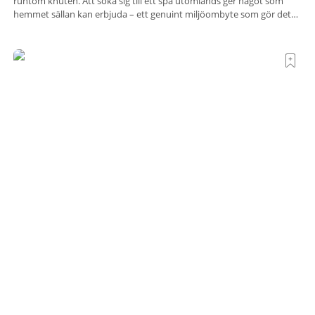
runtom knuten. Att söka sig till ett spa utomlands ger något som
hemmet sällan kan erbjuda – ett genuint miljöombyte som gör det
lättare att nå det där tillståndet av lugn och harmoni. I en gedigen
spamiljö har du proffs som vet exakt vilka
Terre di Sacra– där Toscana viskar istället för att
ropa
Det finns platser som vill imponera på dig. De radar upp sina
sevärdheter, sina utsikter och sina superlativ, nästan som om de
vore rädda för att inte räcka till. Och så finns det Terre di Sacra. En
oas som lyckats gömma sig i ett land som de flesta tror redan är
upptäckt. Jag befinner mig