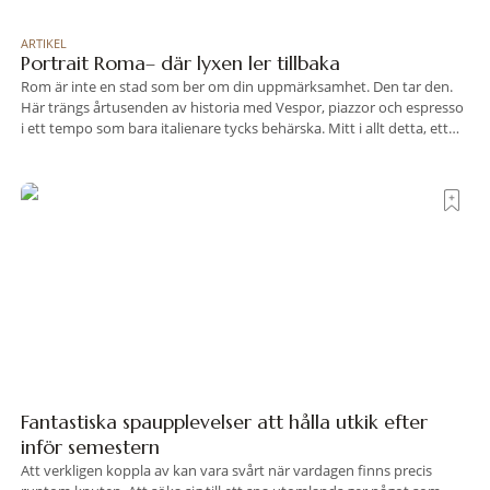
ARTIKEL
Portrait Roma– där lyxen ler tillbaka
Rom är inte en stad som ber om din uppmärksamhet. Den tar den.
Här trängs årtusenden av historia med Vespor, piazzor och espresso
i ett tempo som bara italienare tycks behärska. Mitt i allt detta, ett
stenkast från Spanska trappan, gömmer sig Portrait Roma – ett
hotell som lyckas med den smått osannolika bedriften att
Fantastiska spaupplevelser att hålla utkik efter
inför semestern
Att verkligen koppla av kan vara svårt när vardagen finns precis